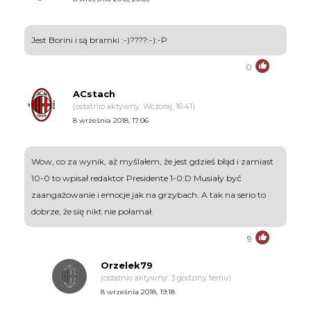
Jest Borini i są bramki :-)????:-):-P
0
ACstach
(ostatnio aktywny: Wczoraj, 16:41)
8 września 2018, 17:06
Wow, co za wynik, aż myślałem, że jest gdzieś błąd i zamiast
10-0 to wpisał redaktor Presidente 1-0:D Musiały być
zaangażowanie i emocje jak na grzybach. A tak na serio to
dobrze, że się nikt nie połamał.
9
Orzelek79
(ostatnio aktywny: 3 godziny temu)
8 września 2018, 19:18