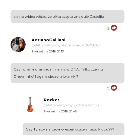
ale na wideo widac, że piłka często znajduje Casteljio
2
AdrianoGalliani
(ostatnio aktywny: 4 dni temu, 2026-08-02)
8 września 2018, 21:13
Czyli granie dna nadal mamy w DNA. Tylko czemu
Drewninho11 się nie cieszył z bramki?
0
Rocker
(ostatnio aktywny: godzinę temu )
8 września 2018, 21:46
Czy Ty aby na pewno jesteś kibicem tego klubu???