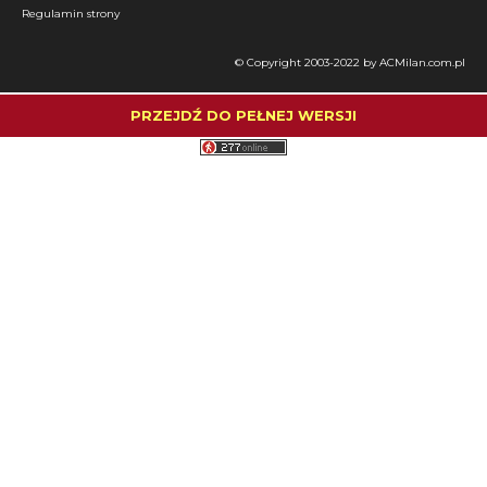
Regulamin strony
© Copyright 2003-2022 by ACMilan.com.pl
PRZEJDŹ DO PEŁNEJ WERSJI