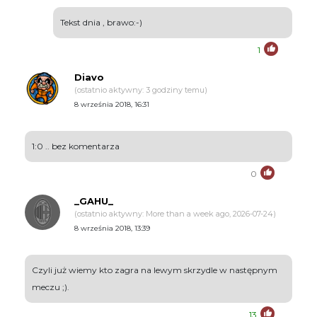
Tekst dnia , brawo:-)
1
Diavo
(ostatnio aktywny: 3 godziny temu)
8 września 2018, 16:31
1:0 .. bez komentarza
0
_GAHU_
(ostatnio aktywny: More than a week ago, 2026-07-24)
8 września 2018, 13:39
Czyli już wiemy kto zagra na lewym skrzydle w następnym
meczu ;).
13