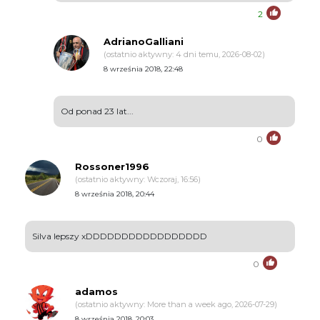
2
AdrianoGalliani
(ostatnio aktywny: 4 dni temu, 2026-08-02)
8 września 2018, 22:48
Od ponad 23 lat...
0
Rossoner1996
(ostatnio aktywny: Wczoraj, 16:56)
8 września 2018, 20:44
Silva lepszy xDDDDDDDDDDDDDDDDD
0
adamos
(ostatnio aktywny: More than a week ago, 2026-07-29)
8 września 2018, 20:03