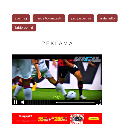
sparing
mecz towarzyski
pro piacenza
milanello
fabio borini
R E K L A M A