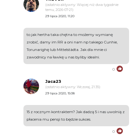
(ostatnio aktywny: Więcej niż dwa tygodnie
temu, 2026-07-21)
29 lipca 2020, 11:20
to jak hertha taka chętna to możemy wymianę
zrobić, damy im RR a oni nam np takiego Cunhie,
Torunarighę lub Mittelstädta. Jak dla mnie ci
zawodnicy na ławkę u nas byliby idealni.
0
Jaca23
(ostatnio aktywny: Wczoraj, 21:35)
29 lipca 2020, 15:08
15 z rocznym kontraktem? Jak dadzą 5 i nas uwolnią z
płacenia mu pensji to będzie sukces.
0