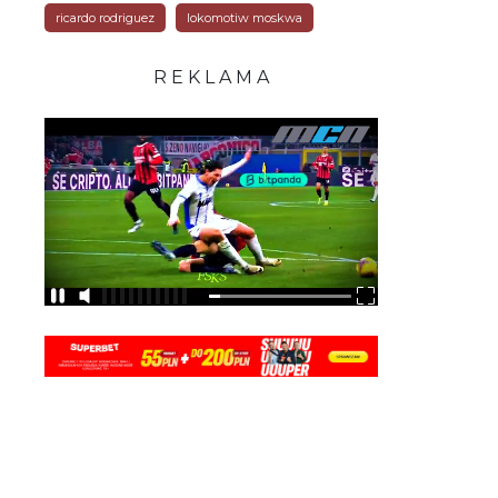
ricardo rodriguez
lokomotiw moskwa
R E K L A M A