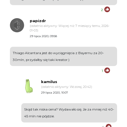
2
papizdr
(ostatnio aktywny: Więcej niż 7 miesięcy temu, 2026-
01-03)
29 lipca 2020, 09:58
Thiago Alcantara jest do wyciągnięcia z Bayernu za 20-
30mln, przydałby się taki kreator:)
1
kamilus
(ostatnio aktywny: Wczoraj, 20:42)
29 lipca 2020, 10:07
Skąd tak niska cena? Wydawało się, że za mniej niż 40-
45 mln nie pójdzie.