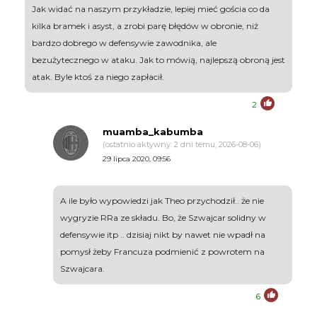
Jak widać na naszym przykładzie, lepiej mieć gościa co da
kilka bramek i asyst, a zrobi parę błędów w obronie, niż
bardzo dobrego w defensywie zawodnika, ale
bezużytecznego w ataku. Jak to mówią, najlepszą obroną jest
atak. Byle ktoś za niego zapłacił.
2
muamba_kabumba
(ostatnio aktywny: 2 dni temu, 2026-08-06)
29 lipca 2020, 09:56
A ile było wypowiedzi jak Theo przychodził.. że nie
wygryzie RRa ze składu. Bo, że Szwajcar solidny w
defensywie itp .. dzisiaj nikt by nawet nie wpadł na
pomysł żeby Francuza podmienić z powrotem na
Szwajcara.
6