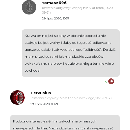
tomasz696
(ostatnio aktywny: Więcej niż 6 lat temu, 2020-
09-21)
29 lipca 2020, 10:37
Kurwa on nie jest solidny w obronie poprostu nie
atakuje bo jest wolny i słaby do tego dośrodkowania
gorsze od calabri tak wygląda jego "solidność". Do dziś
mam przed oczami jak mandzukic zza pleców
wskakuje mu na plecy i ładuje bramkę a ten nie wie o
co chodzi
3
Cervusius
(ostatnio aktywny: More than a week ago, 2026-07-30)
29 lipca 2020, 09:21
Podobno interesuje się nim zakochana w naszych
niewypałach Hertha. Niech idzie tam za 15 mln wypieszczać