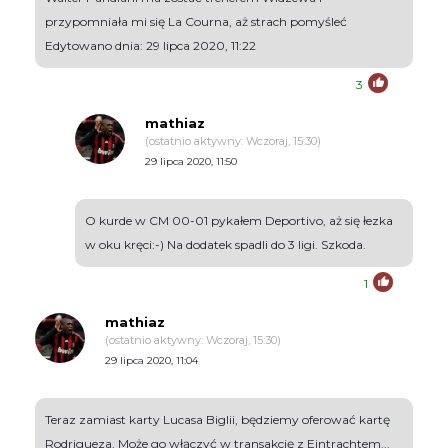
przypomniała mi się La Courna, aż strach pomyśleć
Edytowano dnia: 29 lipca 2020, 11:22
3
mathiaz
(ostatnio aktywny: Wczoraj, 15:30)
29 lipca 2020, 11:50
O kurde w CM 00-01 pykałem Deportivo, aż się łezka
w oku kręci:-) Na dodatek spadli do 3 ligi. Szkoda.
1
mathiaz
(ostatnio aktywny: Wczoraj, 15:30)
29 lipca 2020, 11:04
Teraz zamiast karty Lucasa Biglii, będziemy oferować kartę
Rodrigueza. Może go włączyć w transakcję z Eintrachtem...