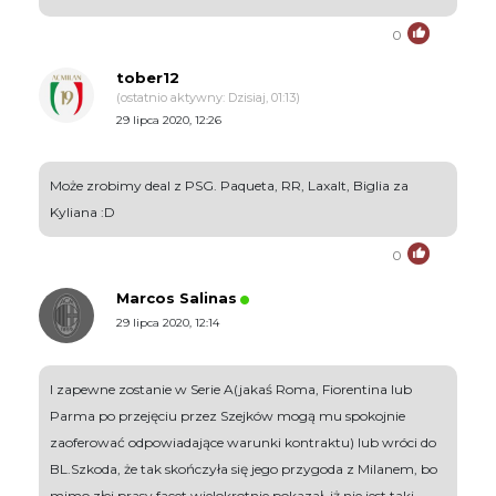
0
tober12
(ostatnio aktywny: Dzisiaj, 01:13)
29 lipca 2020, 12:26
Może zrobimy deal z PSG. Paqueta, RR, Laxalt, Biglia za
Kyliana :D
0
Marcos Salinas
29 lipca 2020, 12:14
I zapewne zostanie w Serie A(jakaś Roma, Fiorentina lub
Parma po przejęciu przez Szejków mogą mu spokojnie
zaoferować odpowiadające warunki kontraktu) lub wróci do
BL.Szkoda, że tak skończyła się jego przygoda z Milanem, bo
mimo złej prasy facet wielokrotnie pokazał, iż nie jest taki