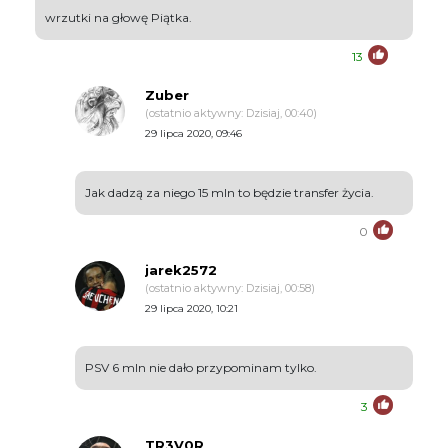
wrzutki na głowę Piątka.
13
Zuber
(ostatnio aktywny: Dzisiaj, 00:40)
29 lipca 2020, 09:46
Jak dadzą za niego 15 mln to będzie transfer życia.
0
jarek2572
(ostatnio aktywny: Dzisiaj, 00:58)
29 lipca 2020, 10:21
PSV 6 mln nie dało przypominam tylko.
3
TR3V0R