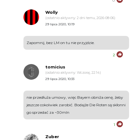
0
Wolly
(ostatnio aktywny: 2 dni temu, 2026-08-06)
29 lipca 2020, 10:19
Zapomnij, bez LM on tu nie przyjdzie.
2
tomicius
(ostatnio aktywny: Wczoraj, 22:14)
29 lipca 2020, 10:33
nie przedłuża umowy, więc Bayern obniża cenę, żeby
jeszcze cokolwiek zarobić. Bodajże Die Roten są skłonni
go sprzedać za ~30mln
1
Zuber