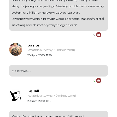
słaby na jakiego kreuje się go.Niestety problemem zawsze był
system gry Milanu- najpierw zapłacił za brak
lewoskrzydłowego z prawdziwego zdarzenia, zaś później stał
się ofiarą swoich motorycznych ograniczeń.
0
pazioni
(ostatnio aktywny: 31 minut temu)
29 lipca 2020, 11:28
Ma prawo.....
3
Squall
(ostatnio aktywny: 40 minut temu)
29 lipca 2020, 11:16
Walter Pandiani ma zostać trenerem Widzewa i