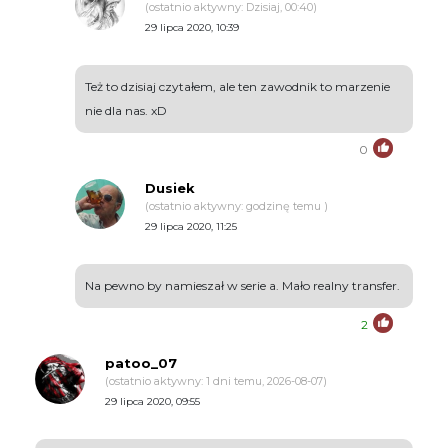
(ostatnio aktywny: Dzisiaj, 00:40)
29 lipca 2020, 10:39
Też to dzisiaj czytałem, ale ten zawodnik to marzenie
nie dla nas. xD
0
Dusiek
(ostatnio aktywny: godzinę temu )
29 lipca 2020, 11:25
Na pewno by namieszał w serie a. Mało realny transfer.
2
patoo_07
(ostatnio aktywny: 1 dni temu, 2026-08-07)
29 lipca 2020, 09:55