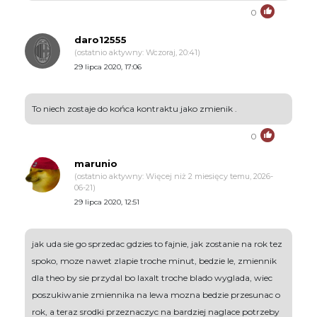
0
daro12555
(ostatnio aktywny: Wczoraj, 20:41)
29 lipca 2020, 17:06
To niech zostaje do końca kontraktu jako zmienik .
0
marunio
(ostatnio aktywny: Więcej niż 2 miesięcy temu, 2026-
06-21)
29 lipca 2020, 12:51
jak uda sie go sprzedac gdzies to fajnie, jak zostanie na rok tez
spoko, moze nawet zlapie troche minut, bedzie le, zmiennik
dla theo by sie przydal bo laxalt troche blado wyglada, wiec
poszukiwanie zmiennika na lewa mozna bedzie przesunac o
rok, a teraz srodki przeznaczyc na bardziej naglace potrzeby