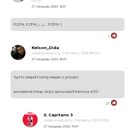
05-19)
27 listopada 2020, 18:31
PZPN, PZPN, j...,j.....PZPN :)
1
Nelson_Dida
(ostatnio aktywny: 3 dni temu, 2026-08-04)
27 listopada 2020, 18:07
'był to zespół trochę kiepski z przodu'
powiedział chłop, który sprowadził Kalinicia XDD
21
IL Capitano 3
(ostatnio aktywny: 3 lat temu, 2023-10-02)
27 listopada 2020, 19:47