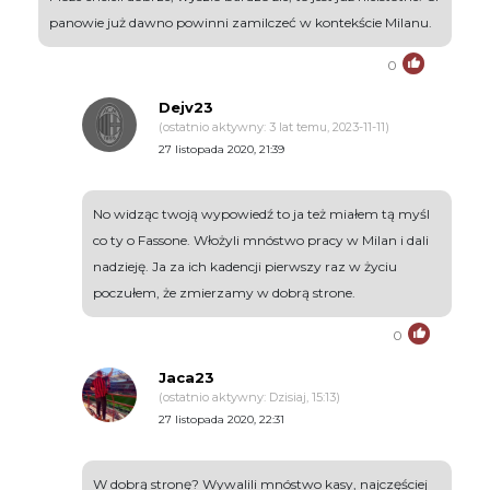
panowie już dawno powinni zamilczeć w kontekście Milanu.
0
Dejv23
(ostatnio aktywny: 3 lat temu, 2023-11-11)
27 listopada 2020, 21:39
No widząc twoją wypowiedź to ja też miałem tą myśl
co ty o Fassone. Włożyli mnóstwo pracy w Milan i dali
nadzieję. Ja za ich kadencji pierwszy raz w życiu
poczułem, że zmierzamy w dobrą strone.
0
Jaca23
(ostatnio aktywny: Dzisiaj, 15:13)
27 listopada 2020, 22:31
W dobrą stronę? Wywalili mnóstwo kasy, najczęściej