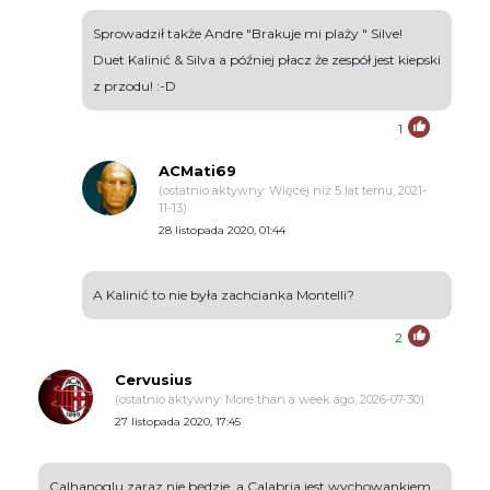
Sprowadził także Andre "Brakuje mi plaży " Silve!
Duet Kalinić & Silva a później płacz że zespół jest kiepski
z przodu! :-D
1
ACMati69
(ostatnio aktywny: Więcej niż 5 lat temu, 2021-
11-13)
28 listopada 2020, 01:44
A Kalinić to nie była zachcianka Montelli?
2
Cervusius
(ostatnio aktywny: More than a week ago, 2026-07-30)
27 listopada 2020, 17:45
Calhanoglu zaraz nie będzie, a Calabria jest wychowankiem,