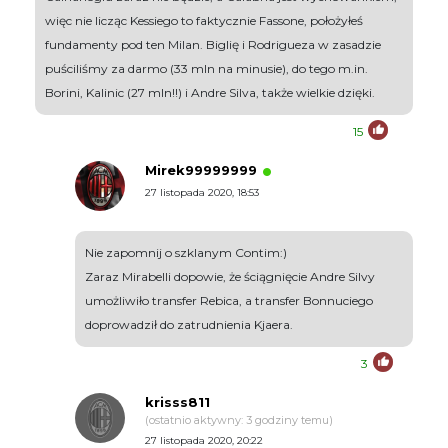
więc nie licząc Kessiego to faktycznie Fassone, położyłeś
fundamenty pod ten Milan. Biglię i Rodrigueza w zasadzie
puściliśmy za darmo (33 mln na minusie), do tego m.in.
Borini, Kalinic (27 mln!!) i Andre Silva, także wielkie dzięki.
15
Mirek99999999
27 listopada 2020, 18:53
Nie zapomnij o szklanym Contim:)
Zaraz Mirabelli dopowie, że ściągnięcie Andre Silvy
umożliwiło transfer Rebica, a transfer Bonnuciego
doprowadził do zatrudnienia Kjaera.
3
krisss811
(ostatnio aktywny: 3 godziny temu)
27 listopada 2020, 20:22