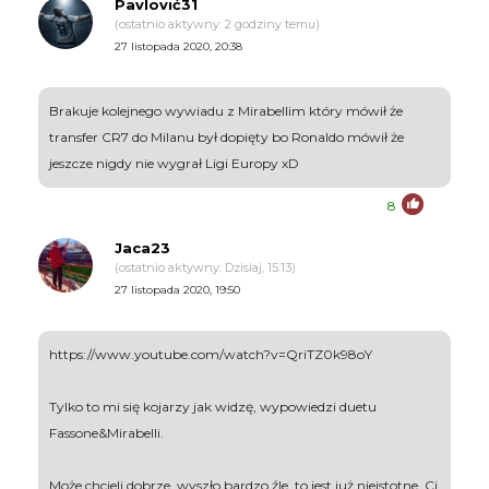
Pavlović31
(ostatnio aktywny: 2 godziny temu)
27 listopada 2020, 20:38
Brakuje kolejnego wywiadu z Mirabellim który mówił że
transfer CR7 do Milanu był dopięty bo Ronaldo mówił że
jeszcze nigdy nie wygrał Ligi Europy xD
8
Jaca23
(ostatnio aktywny: Dzisiaj, 15:13)
27 listopada 2020, 19:50
https://www.youtube.com/watch?v=QriTZ0k98oY
Tylko to mi się kojarzy jak widzę, wypowiedzi duetu
Fassone&Mirabelli.
Może chcieli dobrze, wyszło bardzo źle, to jest już nieistotne. Ci