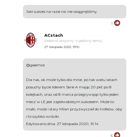
Jaki sukces na razie nic nie osiągnęliśmy.
1
ACstach
(ostatnio aktywny: 4 godziny temu)
27 listopada 2020, 19:10
@gieemce
Dla nas, ok może tylko dla mnie, po tak wielu latach
posuchy bycie liderem Serie A mając 20 pkt po 8
kolejkach, oraz od 8 marca przegrywając tylko jeden
mecz w LE jest zajedwabistym sukcesem. Może to
mało, może i stary Milan przyzwyczaił do trofeów, oby
i to szybko wróciło.
Edytowano dnia: 27 listopada 2020, 19:14
5