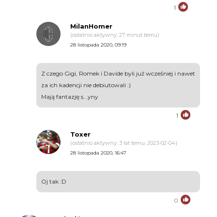
1
MilanHomer
(ostatnio aktywny: 27 minut temu)
28 listopada 2020, 09:19
Z czego Gigi, Romek i Davide byli już wcześniej i nawet
za ich kadencji nie debiutowali :)
Mają fantazję s...yny
1
Toxer
(ostatnio aktywny: 3 lat temu, 2023-02-04)
28 listopada 2020, 16:47
Oj tak :D
0