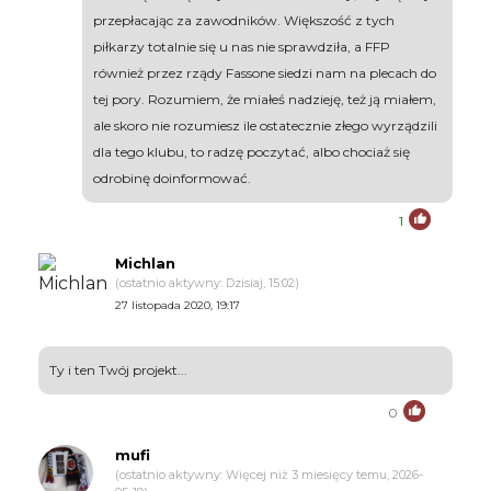
przepłacając za zawodników. Większość z tych
piłkarzy totalnie się u nas nie sprawdziła, a FFP
również przez rządy Fassone siedzi nam na plecach do
tej pory. Rozumiem, że miałeś nadzieję, też ją miałem,
ale skoro nie rozumiesz ile ostatecznie złego wyrządzili
dla tego klubu, to radzę poczytać, albo chociaż się
odrobinę doinformować.
1
Michlan
(ostatnio aktywny: Dzisiaj, 15:02)
27 listopada 2020, 19:17
Ty i ten Twój projekt...
0
mufi
(ostatnio aktywny: Więcej niż 3 miesięcy temu, 2026-