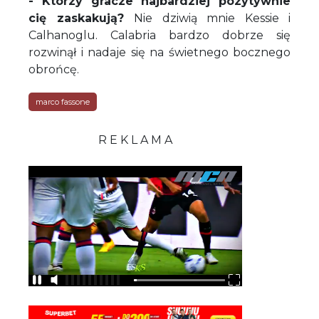
- Którzy gracze najbardziej pozytywnie
cię zaskakują?
Nie dziwią mnie Kessie i
Calhanoglu. Calabria bardzo dobrze się
rozwinął i nadaje się na świetnego bocznego
obrońcę.
marco fassone
R E K L A M A