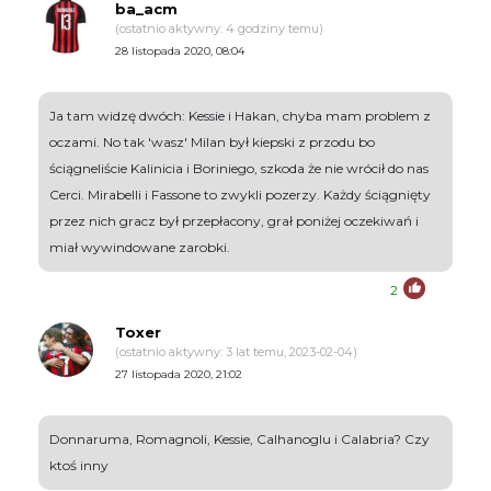
ba_acm
(ostatnio aktywny: 4 godziny temu)
28 listopada 2020, 08:04
Ja tam widzę dwóch: Kessie i Hakan, chyba mam problem z
oczami. No tak 'wasz' Milan był kiepski z przodu bo
ściągneliście Kalinicia i Boriniego, szkoda że nie wrócił do nas
Cerci. Mirabelli i Fassone to zwykli pozerzy. Każdy ściągnięty
przez nich gracz był przepłacony, grał poniżej oczekiwań i
miał wywindowane zarobki.
2
Toxer
(ostatnio aktywny: 3 lat temu, 2023-02-04)
27 listopada 2020, 21:02
Donnaruma, Romagnoli, Kessie, Calhanoglu i Calabria? Czy
ktoś inny