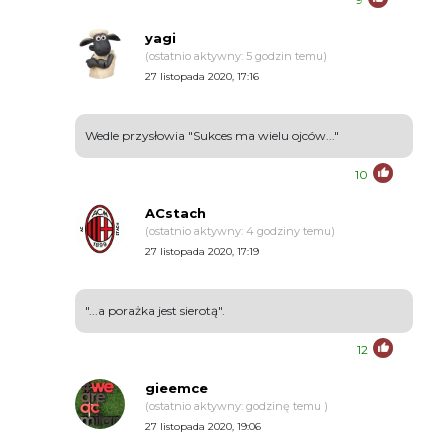
yagi
(ostatnio aktywny: 5 godzin temu)
27 listopada 2020, 17:16
Wedle przysłowia "Sukces ma wielu ojców..."
10
ACstach
(ostatnio aktywny: 4 godziny temu)
27 listopada 2020, 17:19
"...a porażka jest sierotą".
12
gieemce
(ostatnio aktywny: godzinę temu )
27 listopada 2020, 19:06