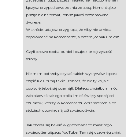
Zaczepiasz ludzi, piszesz nieskładnie, niepoprawnie i
łączysz przypadkowe zdania ze sobą. Komentujesz
pisząc nie na temat, robisz jakieś bezsensowne
dygresje.
W skrócie: udajesz przygłupa, że niby nie umiesz
odpowiadać na komentarze, a potem jednak umiesz.
Czyli celowo robisz burdel i psujesz przejrzystość
strony.
Nie mam potrzeby czytać takich wysrywów i spora
część ludzi tutaj także (zobacz, że nie tylko ja ci
odpisuję żebyś się ogarnął). Dlatego chciałbym móc
zablokować takiego trolla i mieć święty spokój od
czubków, którzy w komentarzu o transferach albo
sędziach opowiadają pół swojego życia.
Jak chcesz się bawić w grafomana to masz tego
swojego żenującego YouTuba. Tam się uzewnętrzniaj.