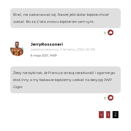
Brać, nie zastanawiać się. Nawet jeśli dollar będzie chciał
zostać. Bo za 2 lata znowu będzie ten sam cyrk.
9
JerryRossoneri
(ostatnio aktywny: 2 lat temu, 2024-02-05)
6 maja 2021, 14:59
Żeby nie było tak, że Francuzi stracą cierpliwość i zgarnie go
ktoś inny a my łaskawie będziemy czekać na decyzję JWP
Gigio
11
2
<
1