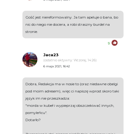
Gość jest niereformowalny. Ja tam apeluje o bana, bo
nic do niego nie dociera, a robi straszny burdel na
stronie.
9
Jaca23
(ostatnio aktywny: Wczoraj, 14:26)
6 maja 2021, 16:42
Dobra, Redakcja ma w nosie to (oraz niedawne obelgi
pod moim adresem), więc ci napiszę wprost skoro taki
język im nie przeszkadza:
"morda w kubeł i wypieprzaj obszczekiwać innych,
pomyleńcu".
Dotarło?