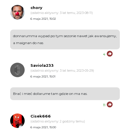
chory
(ostatnio aktywny: 3 lat temu, 2023-08-11)
6 maja 2021, 15:02
donnarumma wypad po tym sezonie nawet jak awansujemy,
a maignan do nas
4
Saviola233
(ostatnio aktywny: 3 lat temu, 2023-05-29)
6 maja 2021, 15:01
Brać i mieć dollarume tam gdzie on ma nas.
11
Cisek666
(ostatnio aktywny: 2 godziny temu)
6 maja 2021, 15:00