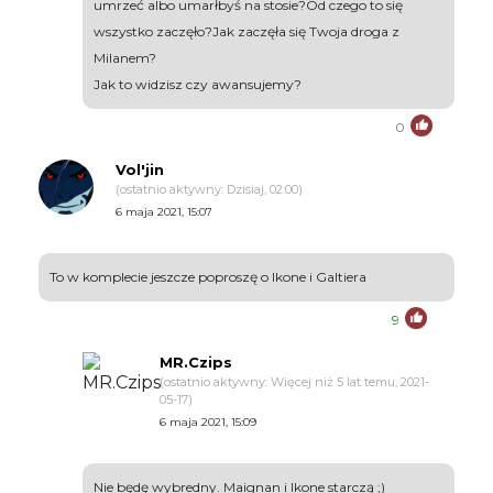
umrzeć albo umarłbyś na stosie?Od czego to się
wszystko zaczęło?Jak zaczęła się Twoja droga z
Milanem?
Jak to widzisz czy awansujemy?
0
Vol'jin
(ostatnio aktywny: Dzisiaj, 02:00)
6 maja 2021, 15:07
To w komplecie jeszcze poproszę o Ikone i Galtiera
9
MR.Czips
(ostatnio aktywny: Więcej niż 5 lat temu, 2021-
05-17)
6 maja 2021, 15:09
Nie będę wybredny. Maignan i Ikone starczą ;)