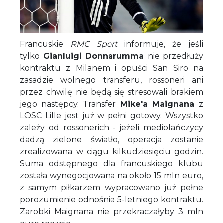
Francuskie
RMC Sport
informuje, że jeśli
tylko
Gianluigi Donnarumma
nie przedłuży
kontraktu z Milanem i opuści San Siro na
zasadzie wolnego transferu, rossoneri ani
przez chwilę nie będą się stresowali brakiem
jego następcy. Transfer
Mike'a Maignana
z
LOSC Lille jest już w pełni gotowy. Wszystko
zależy od rossonerich - jeżeli mediolańczycy
dadzą zielone światło, operacja zostanie
zrealizowana w ciągu kilkudziesięciu godzin.
Suma odstępnego dla francuskiego klubu
została wynegocjowana na około 15 mln euro,
z samym piłkarzem wypracowano już pełne
porozumienie odnośnie 5-letniego kontraktu.
Zarobki Maignana nie przekraczałyby 3 mln