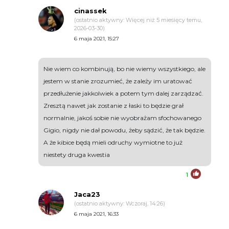
cinassek
(ostatnio aktywny: Więcej niż 5 miesięcy temu,
2026-03-30)
6 maja 2021, 15:27
Nie wiem co kombinują, bo nie wiemy wszystkiego, ale
jestem w stanie zrozumieć, że zależy im uratować
przedłużenie jakkolwiek a potem tym dalej zarządzać.
Zresztą nawet jak zostanie z łaski to będzie grał
normalnie, jakoś sobie nie wyobrażam sfochowanego
Gigio, nigdy nie dał powodu, żeby sądzić, że tak będzie.
A że kibice będą mieli odruchy wymiotne to już
niestety druga kwestia
1
Jaca23
(ostatnio aktywny: Wczoraj, 14:26)
6 maja 2021, 16:33