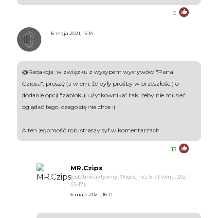
0
6 maja 2021, 15:14
@Redakcja: w związku z wysypem wysrywów "Pana
Czipsa", proszę (a wiem, że były prośby w przeszłości) o
dodanie opcji "zablokuj użytkownika" tak, żeby nie musieć
oglądać tego, czego się nie chce :)
A ten jegomość robi straszy syf w komentarzach...
13
MR.Czips
(ostatnio aktywny: Więcej niż 5 lat temu, 2021-
05-17)
6 maja 2021, 16:11