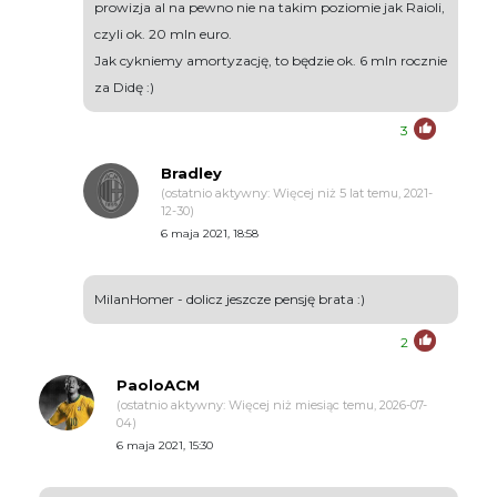
prowizja al na pewno nie na takim poziomie jak Raioli,
czyli ok. 20 mln euro.
Jak cykniemy amortyzację, to będzie ok. 6 mln rocznie
za Didę :)
3
Bradley
(ostatnio aktywny: Więcej niż 5 lat temu, 2021-
12-30)
6 maja 2021, 18:58
MilanHomer - dolicz jeszcze pensję brata :)
2
PaoloACM
(ostatnio aktywny: Więcej niż miesiąc temu, 2026-07-
04)
6 maja 2021, 15:30