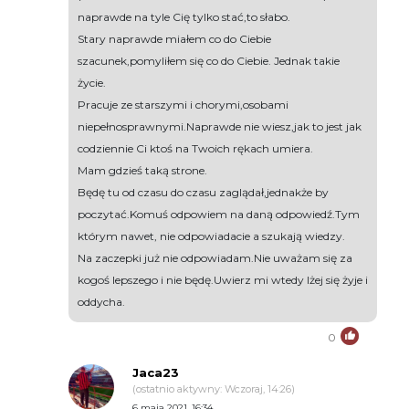
naprawde na tyle Cię tylko stać,to słabo.
Stary naprawde miałem co do Ciebie
szacunek,pomyliłem się co do Ciebie. Jednak takie
życie.
Pracuje ze starszymi i chorymi,osobami
niepełnosprawnymi.Naprawde nie wiesz,jak to jest jak
codziennie Ci ktoś na Twoich rękach umiera.
Mam gdzieś taką strone.
Będę tu od czasu do czasu zaglądał,jednakże by
poczytać.Komuś odpowiem na daną odpowiedź.Tym
którym nawet, nie odpowiadacie a szukają wiedzy.
Na zaczepki już nie odpowiadam.Nie uważam się za
kogoś lepszego i nie będę.Uwierz mi wtedy lżej się żyje i
oddycha.
0
Jaca23
(ostatnio aktywny: Wczoraj, 14:26)
6 maja 2021, 16:34