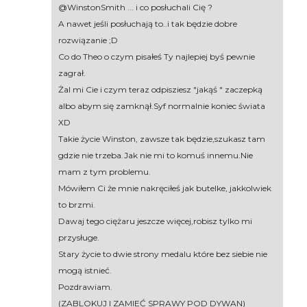
@WinstonSmith ... i co posłuchali Cię ?
A nawet jeśli posłuchają to..i tak będzie dobre
rozwiązanie ;D
Co do Theo o czym pisałeś Ty najlepiej byś pewnie
zagrał.
Żal mi Cie i czym teraz odpisziesz "jakąś " zaczepką
albo abym się zamknął.Syf normalnie koniec świata
XD
Takie życie Winston, zawsze tak będzie,szukasz tam
gdzie nie trzeba.Jak nie mi to komuś innemu.Nie
mam z tym problemu.
Mówiłem Ci że mnie nakręciłeś jak butelke, jakkolwiek
to brzmi.
Dawaj tego ciężaru jeszcze więcej,robisz tylko mi
przysługe.
Stary życie to dwie strony medalu które bez siebie nie
mogą istnieć.
Pozdrawiam.
(ZABLOKUJ I ZAMIEĆ SPRAWY POD DYWAN)