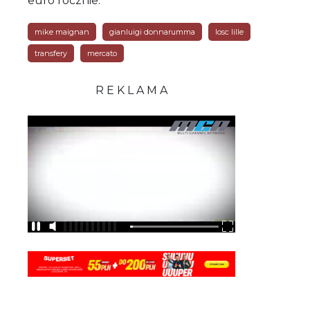
euro rocznie.
mike maignan
gianluigi donnarumma
losc lille
transfery
mercato
R E K L A M A