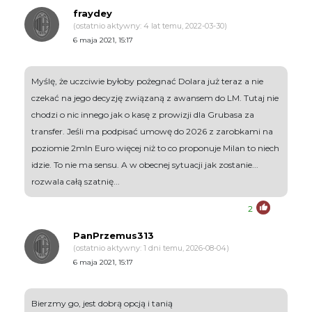
fraydey
(ostatnio aktywny: 4 lat temu, 2022-03-30)
6 maja 2021, 15:17
Myślę, że uczciwie byłoby pożegnać Dolara już teraz a nie
czekać na jego decyzję związaną z awansem do LM. Tutaj nie
chodzi o nic innego jak o kasę z prowizji dla Grubasa za
transfer. Jeśli ma podpisać umowę do 2026 z zarobkami na
poziomie 2mln Euro więcej niż to co proponuje Milan to niech
idzie. To nie ma sensu. A w obecnej sytuacji jak zostanie...
rozwala całą szatnię...
2
PanPrzemus313
(ostatnio aktywny: 1 dni temu, 2026-08-04)
6 maja 2021, 15:17
Bierzmy go, jest dobrą opcją i tanią