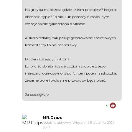
Na grzyba mi piszesz gdzie i z kim pracujesz? Kogo to
obchodzi typie? To nie klub pomocy niestabilnym
emocjonalnie tylko strona o Milanie.
A skoro redakcji tak pasuje generowanie śmieciowych
komentarzy to nie ma sprawy.
Do zarządzających stroną:
Ignorując obniżający się poziom zrobicie z tego
miejsca drugie gówno typu fcinter i potem zaskoczka,
że same trolle i wulgarne przygłupy będą pisać.
Ja podziękuję.
9
MR.Czips
(ostatnio aktywny: Więcej niż 5 lat temu, 2021-
05-17)