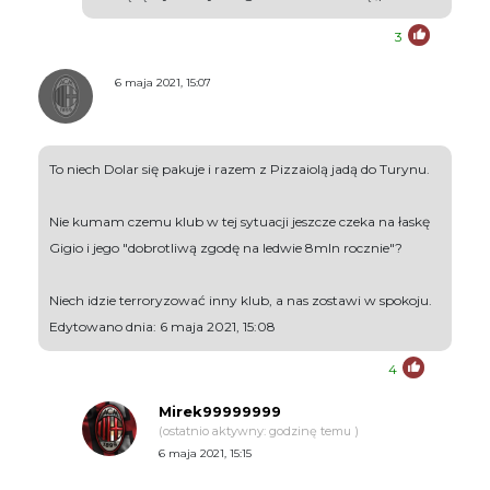
3
6 maja 2021, 15:07
To niech Dolar się pakuje i razem z Pizzaiolą jadą do Turynu.
Nie kumam czemu klub w tej sytuacji jeszcze czeka na łaskę
Gigio i jego "dobrotliwą zgodę na ledwie 8mln rocznie"?
Niech idzie terroryzować inny klub, a nas zostawi w spokoju.
Edytowano dnia: 6 maja 2021, 15:08
4
Mirek99999999
(ostatnio aktywny: godzinę temu )
6 maja 2021, 15:15