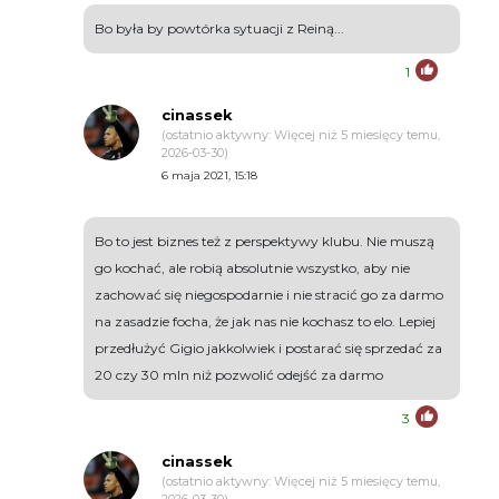
Bo była by powtórka sytuacji z Reiną...
1
cinassek
(ostatnio aktywny: Więcej niż 5 miesięcy temu,
2026-03-30)
6 maja 2021, 15:18
Bo to jest biznes też z perspektywy klubu. Nie muszą
go kochać, ale robią absolutnie wszystko, aby nie
zachować się niegospodarnie i nie stracić go za darmo
na zasadzie focha, że jak nas nie kochasz to elo. Lepiej
przedłużyć Gigio jakkolwiek i postarać się sprzedać za
20 czy 30 mln niż pozwolić odejść za darmo
3
cinassek
(ostatnio aktywny: Więcej niż 5 miesięcy temu,