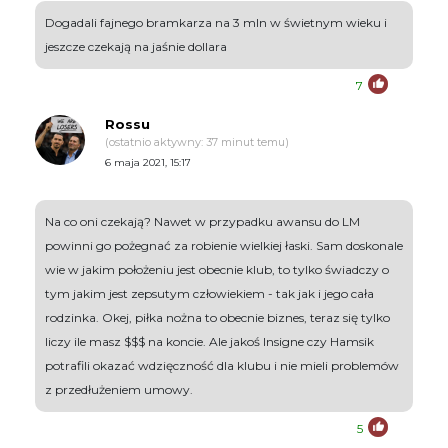
Dogadali fajnego bramkarza na 3 mln w świetnym wieku i
jeszcze czekają na jaśnie dollara
7
Rossu
(ostatnio aktywny: 37 minut temu)
6 maja 2021, 15:17
Na co oni czekają? Nawet w przypadku awansu do LM
powinni go pożegnać za robienie wielkiej łaski. Sam doskonale
wie w jakim położeniu jest obecnie klub, to tylko świadczy o
tym jakim jest zepsutym człowiekiem - tak jak i jego cała
rodzinka. Okej, piłka nożna to obecnie biznes, teraz się tylko
liczy ile masz $$$ na koncie. Ale jakoś Insigne czy Hamsik
potrafili okazać wdzięczność dla klubu i nie mieli problemów
z przedłużeniem umowy.
5