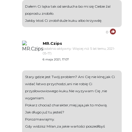
Dałem Ci lajka tak od serducha bo mi się Ciebie żal
poprostu zrobiło.
Jakby ktoś Ci zrobił duże kuku albo krzywdę.
0
MR.Czips
(ostatnio aktywny: Więcej niż 5 lat temu, 2021-
05-17)
6 maja 2021, 17:07
Stary gdzie jest Twój problem? Ani Cię nie klnę,jak Ci
widać łatwo przychodzi,ani nie robię Ci
przysłowowiowego kuku.Nie wyzywam Cię ,nie
wyganiam.
Pokarz chociaż charakter,miej jaja,jak to mówią.
Jak długo już tu jesteś?
Porozmawiajmy.
Gdy widzisz Milan,za jakie wartości poszedłbyś