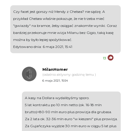
Czy facet jest gorszy niż Mendy z Chelsea? nie sądzę. A
przykład Chelsea właśnie pokazuje, że nie trzeba mieć
"gwiazdy" na bramce, żeby osiągać znakomite wyniki. Coraz
bardziej przekonuje mnie wizja Milanu bez Gigio, taką kasę
można by było lepiej spożytkować.
Edytowano dnia: 6 maja 2021, 15:41
13
MilanHomer
(ostatnio aktywny: godzinę temu )
6 maja 2021, 15:54
A kasy na Dollara wydalibyśmy sporo.
5 lat kontraktu po 10 mln netto (ok. 16-18 mln
brutto)=80-90 mln euro plus prowizja dla grubasa.
Za 2 lata ok. 32-36 mln euro "w kieszeni" plus prowizja.
Za Gujańczyka wyjdzie 30 mln euro w ciągu 5 lat plus