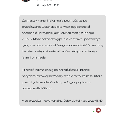
2026-03-30)
6 maja 2021, 15:21
@cinassek - aha, i jaką mają pewność, że po
przedłużeniu Dolar gdziekolwiek będzie chciał
odchodzić i przyjmie jakąkolwiek ofertę z innego
klubu? Może przecież wypełnić kontrakt i powtórzyć
cyrk, a w obawie przed "niegospodarnością" Milan dalej
będzie na niego stawiał aż znów będą pod ścianą z
jajami w imadle.
Przecież jedyne co się po przedłużeniu i próbie
natychmiastowej sprzedaży stanie to to, że kasa, która
poszłaby teraz dla Raioli i ojca Gigio, pójdzie na
odstępne dla Milanu.
A to przecież niewykonalne, żeby się tej kasy zrzekli xD
2