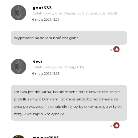
goat333
(ostatnio aktywny: Więcej niż 5 lat temu, 2021-08-01)
6 maja 2021, 15:27
Wyjechane na dollara brać maigana
5
Nevi
(ostatnio aktywny: Dzisiaj, 00:15)
6 maja 2021, 15:26
sprawa jest delikatna, bo nie mozna teraz powiedziec ze nie
przedluzamy z Donkiem, bo musi jakos dograc z mysla ze
chca go wszyscy ;) ale najpiekniej by bylo kompac go w tylek i
zeby Juve zajelo 5 miejsce ;P
3
malaka1995