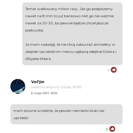
Temat wałkowany milion razy. Jak go podpiszemy
nawet na 8 mln to już bankowo nikt go nie weźmie
nawet za 20-30, bo pewnie będzie chciał jeszcze
podwyżkę.
Ja mam nadzieję, że nie chcą zaburzać atmosfery w
zespole i po ostatnim meczu ogłoszą odejście Dolara i
oficjalke Mike'a.
1
Vol'jin
(ostatnio aktywny: Dzisiaj, 02:00)
6 maja 2021, 15:04
mam dziwne wrażenie, że pewien niemiecki klub nas
uprzedzi
3