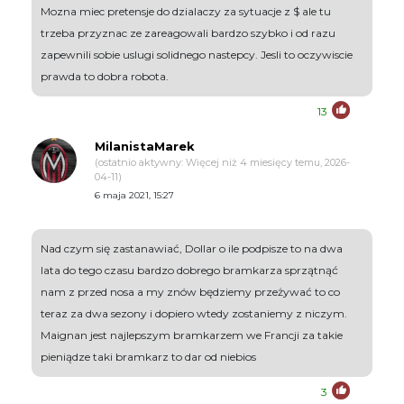
Mozna miec pretensje do dzialaczy za sytuacje z $ ale tu
trzeba przyznac ze zareagowali bardzo szybko i od razu
zapewnili sobie uslugi solidnego nastepcy. Jesli to oczywiscie
prawda to dobra robota.
13
MilanistaMarek
(ostatnio aktywny: Więcej niż 4 miesięcy temu, 2026-
04-11)
6 maja 2021, 15:27
Nad czym się zastanawiać, Dollar o ile podpisze to na dwa
lata do tego czasu bardzo dobrego bramkarza sprzątnąć
nam z przed nosa a my znów będziemy przeżywać to co
teraz za dwa sezony i dopiero wtedy zostaniemy z niczym.
Maignan jest najlepszym bramkarzem we Francji za takie
pieniądze taki bramkarz to dar od niebios
3