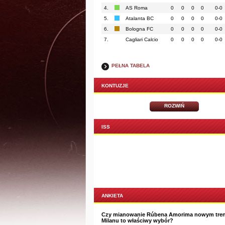
4.
AS Roma
0
0
0
0
0-0
5.
Atalanta BC
0
0
0
0
0-0
6.
Bologna FC
0
0
0
0
0-0
7.
Cagliari Calcio
0
0
0
0
0-0
PEŁNA TABELA
KONTUZJE
ROZWIŃ
ISS
ANKIETA
Czy mianowanie Rúbena Amorima nowym tre
Milanu to właściwy wybór?