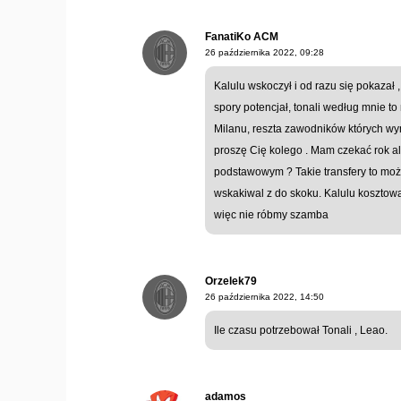
FanatiKo ACM
26 października 2022, 09:28
Kalulu wskoczył i od razu się pokazał
spory potencjał, tonali według mnie t
Milanu, reszta zawodników których wym
proszę Cię kolego . Mam czekać rok al
podstawowym ? Takie transfery to możn
wskakiwal z do skoku. Kalulu kosztował
więc nie róbmy szamba
Orzelek79
26 października 2022, 14:50
Ile czasu potrzebował Tonali , Leao.
adamos