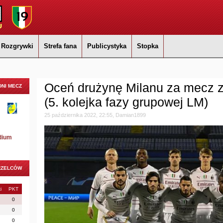
Rozgrywki
Strefa fana
Publicystyka
Stopka
Oceń drużynę Milanu za mecz 
NI MECZ
(5. kolejka fazy grupowej LM)
25 października 2022, 22:55, Damian1899
dium
RZELCÓW
i
PKT
0
0
0