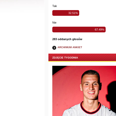
Tak
32.51%
Nie
67.49%
283 oddanych głosów
ARCHIWUM ANKIET
ZDJĘCIE TYGODNIA