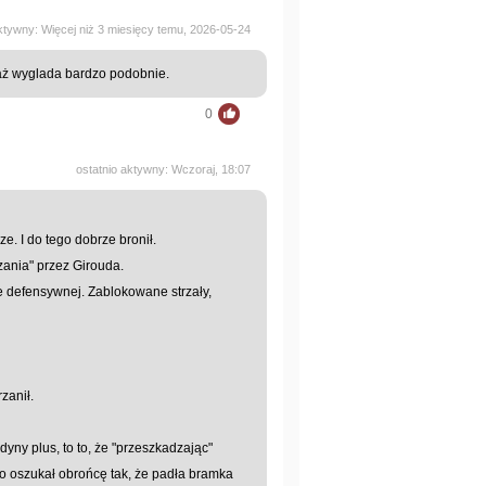
aktywny: Więcej niż 3 miesięcy temu, 2026-05-24
aż wyglada bardzo podobnie.
0
ostatnio aktywny: Wczoraj, 18:07
e. I do tego dobrze bronił.
ania" przez Girouda.
e defensywnej. Zablokowane strzały,
zanił.
dyny plus, to to, że "przeszkadzając"
o oszukał obrońcę tak, że padła bramka