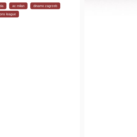
da
ac milan
dinamo zagrzeb
ons league