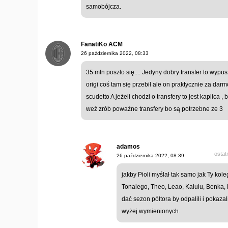
samobójcza.
FanatiKo ACM
26 października 2022, 08:33
35 mln poszło się.... Jedyny dobry transfer to wypu
origi coś tam się przebił ale on praktycznie za dar
scudetto A jeżeli chodzi o transfery to jest kaplica ,
weź zrób poważne transfery bo są potrzebne ze 3
adamos
ostat
26 października 2022, 08:39
jakby Pioli myślał tak samo jak Ty kole
Tonalego, Theo, Leao, Kalulu, Benka,
dać sezon półtora by odpalili i pokazal
wyżej wymienionych.