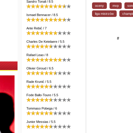
Sandro Tonali / 8.5
oceny
mvp
son
liga mistrzów
champi
Ismael Bennacer / 8.5
Ante Rebić / 7
#
Charles De Ketelaere / 5.5
Rafael Leao / 8
Olivier Giroud / 6.5
Rade Krunić / 5.5
Fode Ballo-Toure / 5.5
Tommaso Pobega / 6
Junior Messias / 5.5