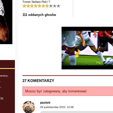
Trener Stefano Pioli / 7
111 oddanych głosów
ieemce,
27 KOMENTARZY
,
,
Musisz być zalogowany, aby komentować
,
CM,
pazioni
29 października 2022, 12:08