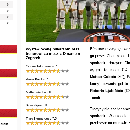
0
0
0
0
Efektowne zwycięstwo w
Wystaw ocenę piłkarzom oraz
trenerowi za mecz z Dinamem
grupowej Champions 
Zagrzeb
spotkaniu drużynę Di
Ciprian Tatarusanu / 7.5
wygrali to mecz 0:4 (
Matteo Gabbia
(39'),
R
Pierre Kalulu / 7.5
karny), czwarty gol to
Roberta Ljubičicia
(69
Matteo Gabbia / 8.5
Tonali.
Simon Kjear / 8
Tradycyjnie zachęcamy
spotkaniu. W ankiecie n
Theo Hernandez / 7.5
przebywał na murawie z
nerem