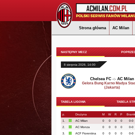
Strona główna
AC Milan
NASTĘPNY MECZ
POPRZED
8 sierpnia 2026, 14:00
Chelsea FC
-:-
AC Milan
Gelora Bung Karno Madya Sta
(Jakarta)
TABELA LIGOWA
TABELA ST
p.
Drużyna
M
W
R
P
Bramk
1.
AC Milan
0
0
0
0
0-0
2.
AC Monza
0
0
0
0
0-0
3.
ACF Fiorentina
0
0
0
0
0-0