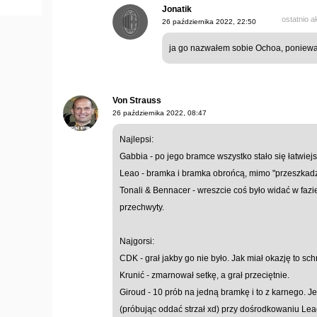
Jonatik
ostatnio 
26 października 2022, 22:50
ja go nazwałem sobie Ochoa, poniew
Von Strauss
26 października 2022, 08:47
Najlepsi:
Gabbia - po jego bramce wszystko stało się łatwiejsz
Leao - bramka i bramka obrońcą, mimo "przeszkadz
Tonali & Bennacer - wreszcie coś było widać w fazi
przechwyty.
Najgorsi:
CDK - grał jakby go nie było. Jak miał okazję to schr
Krunić - zmarnował setkę, a grał przeciętnie.
Giroud - 10 prób na jedną bramkę i to z karnego. Je
(próbując oddać strzał xd) przy dośrodkowaniu Lea