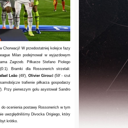
 Chorwacji! W przedostatniej kolejce fazy
League Milan podejmował w wyjazdowym
nama Zagrzeb. Piłkarze Stefano Piolego
0:1). Bramki dla Rossonerich strzelali:
afael Leão
(49'),
Olivier Girou
d (59' - rzut
 samobójcze trafienie piłkarza gospodarzy
'). Przy pierwszym golu asystował Sandro
 do ocenienia postawy Rossonerich w tym
ie uwzględniliśmy Divocka Origiego, który
byt krótko.