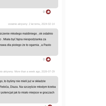
0
ostatnio aktywny: 2 lat temu, 2024-02-14
szczenie młodego maldiniego , ok ostatnio
mo . Miała być fajna niespodzianka za
 brawa dla piolego że to ogarnia , a Paolo
0
nio aktywny: More than a week ago, 2026-07-29
go, to byśmy nie mieli już w składzie
 Rebića, Diaza. Na szczęście młodym trzeba
i potencjał jak to miało miejsce w graczach