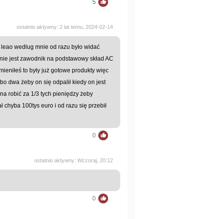
5
ostatnio aktywny: 2 lat temu, 2024-02-14
 , leao wedlug mnie od razu było widać
o nie jest zawodnik na podstawowy skład AC
ieniłeś to były już gotowe produkty więc
bo dwa żeby on się odpalił kiedy on jest
a robić za 1/3 tych pieniędzy żeby
 chyba 100tys euro i od razu się przebił
0
ostatnio aktywny: Wczoraj, 20:12
0