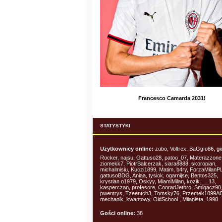
Francesco Camarda 2031!
STATYSTYKI
Użytkownicy online:
zubo, Voltrex, BaGgIo86, g
Rocker, najsu, Gattuso28, patoo_07, Materazzone
ziomekk7, PiotrBalcerzak, siara8888, skoropian,
michalmisiu, Kuczi1899, Matim, b4ry, ForzaMilanPL
gattusoBDG, Aniaa, tysiok, ogarnijse, Bentos325,
krystian.o1979, Oskyy, MiamiMilan, kozik___13,
kasperczan, profesore, ConradJethro, Smigacz90
pwentrys, Tzeentch3, Tomsky76, Przemek1899A
mechanik_kwantowy, OldSchool , Milanista_1990
Gości online:
38