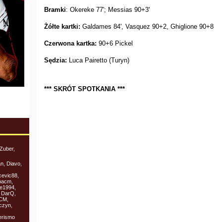
Bramki
: Okereke 77'; Messias 90+3'
Żółte kartki:
Galdames 84', Vasquez 90+2, Ghiglione 90+8
Czerwona kartka:
90+6 Pickel
Sędzia:
Luca Pairetto (Turyn)
*** SKRÓT SPOTKANIA ***
 Zuber,
an, Diavo,
cevic88,
ipacm,
ce1994,
 DarQ,
ACM,
czyn,
erismo