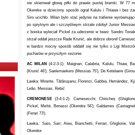
nie skierował głową piłki do prawie pustej bramki. W 77 
Okereke w dziecinny sposób ograł Kalulu i Thiawa i bez 
Siro ucichło. Milan było stać jedynie na trafienie wyrównuj
po sprytnym ale i szczęśliwym strzale zdobył Junior Messia
z boiska wyleciał Pickel za uderzenie w twarz Sandro Tonal
strzał oddał jeszcze Rade Krunić, ale dobrze obronił Carnesec
w bardzo mocny sposób oddalił się nie tylko o Ligi Mistrz
pucharów w przyszłym sezonie.
AC MILAN
(4-2-3-1): Maignan; Calabria, Kalulu, Thiaw, Ba
(Krunić 46'); Saelemaekers (Messias 75'), De Ketelaere (Giroud
Ławka: Mirante, Tătăruşanu; Florenzi, Gabbia, Hernández, Kjæ
Leão, Messias, Rebić
CREMONESE
(3-4-1-2): Carnesecchi; Chiricheș (Ghiglion
Pickel, Meïté, Benassi (Okereke 56'); Galdames (Castagnett
(Ferari 73').
Ławka.: Saro, Sarr; Aiwu, Bianchetti, Ferrari, Ghiglione, Val
Okereke