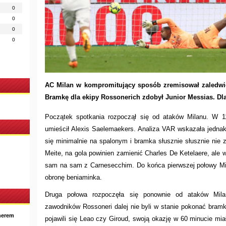
0
0
0
0
AC Milan w kompromitujący sposób zremisował zaledwie
Bramkę dla ekipy Rossonerich zdobył Junior Messias. Dla 
Początek spotkania rozpoczął się od ataków Milanu. W 11
umieścił Alexis Saelemaekers. Analiza VAR wskazała jedna
się minimalnie na spalonym i bramka słusznie słusznie nie 
Meite, na gola powinien zamienić Charles De Ketelaere, ale
sam na sam z Carnesecchim. Do końca pierwszej połowy Milan
obronę beniaminka.
Druga połowa rozpoczęła się ponownie od ataków Mil
zawodników Rossoneri dalej nie byli w stanie pokonać bra
nerem
pojawili się Leao czy Giroud, swoją okazję w 60 minucie miał