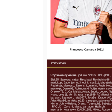
Francesco Camarda 2031!
STATYSTYKI
Użytkownicy online:
jedunio, Voltrex, BaGgIo86,
Elek95, Starosta, najsu, Reszkapl, Ronladinho86,
mariokopi, Jago, jachud3, epl, krisss811, blazejmil
Redakcja, Marosso, Tairens, Lomaxini, Fushnikov,
maciekpl, Daniel93, Robinowski, Vol'jin, ósmy, savi
Orzelek79, CoCa, Misiak, Aniaa, Endriu, Ledux, fil
Hoop, Levy11, Von Strauss, mpt1899, ACMilansin
ba_acm, Szymson, rafal0477, JotaBe , DragonAC,
AdasMilan96, mmielczar123, carrygun, palonetto
Klichu, JohnyMiellony, Dranix, Tzeentch3, Sebejsz
_PAOLO_, Zoro_9, Masa, sarnacm, Haifisch,
mechanik_kwantowy, DACM1988, MiKuu, Rosson