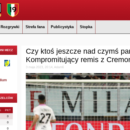
Rozgrywki
Strefa fana
Publicystyka
Stopka
Czy ktoś jeszcze nad czymś pa
NI MECZ
Kompromitujący remis z Cremo
3 maja 2023, 20:14, Adam6
dium
RZELCÓW
i
PKT
0
0
0