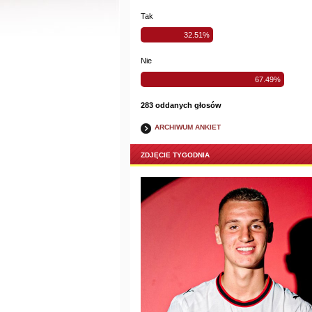
Tak
32.51%
Nie
67.49%
283 oddanych głosów
ARCHIWUM ANKIET
ZDJĘCIE TYGODNIA