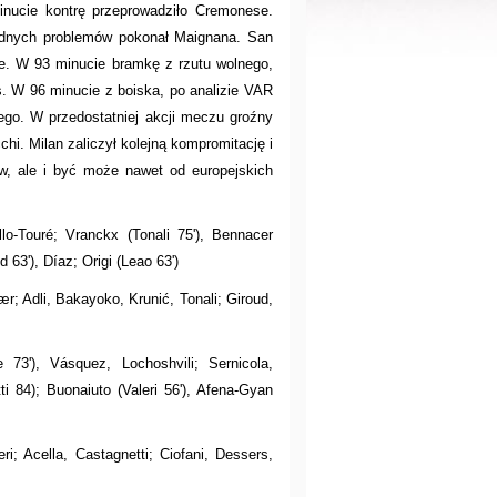
minucie kontrę przeprowadziło Cremonese.
żadnych problemów pokonał Maignana. San
ące. W 93 minucie bramkę z rzutu wolnego,
s. W 96 minucie z boiska, po analizie VAR
ego. W przedostatniej akcji meczu groźny
chi. Milan zaliczył kolejną kompromitację i
ów, ale i być może nawet od europejskich
llo-Touré; Vranckx (Tonali 75'), Bennacer
 63'), Díaz; Origi (Leao 63')
r; Adli, Bakayoko, Krunić, Tonali; Giroud,
e 73'), Vásquez, Lochoshvili; Sernicola,
i 84); Buonaiuto (Valeri 56'), Afena-Gyan
eri; Acella, Castagnetti; Ciofani, Dessers,