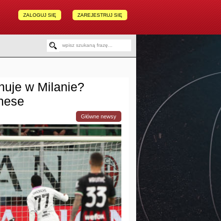
ZALOGUJ SIĘ
ZAREJESTRUJ SIĘ
nuje w Milanie?
nese
Główne newsy