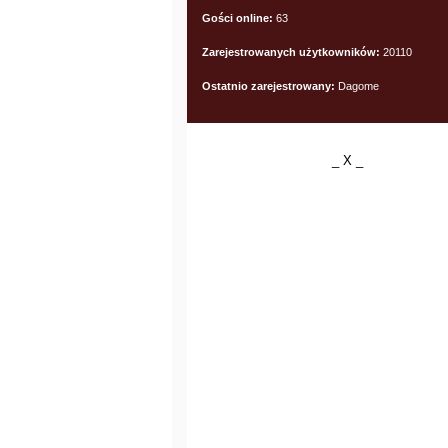
Gości online:
63
Zarejestrowanych użytkowników:
20110
Ostatnio zarejestrowany:
Dagome
_ X _