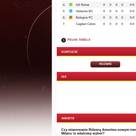
4.
AS Roma
0
0
0
0
0-0
5.
Atalanta BC
0
0
0
0
0-0
6.
Bologna FC
0
0
0
0
0-0
7.
Cagliari Calcio
0
0
0
0
0-0
PEŁNA TABELA
KONTUZJE
ROZWIŃ
ISS
ANKIETA
Czy mianowanie Rúbena Amorima nowym tre
Milanu to właściwy wybór?