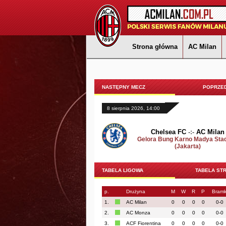
Strona główna
AC Milan
NASTĘPNY MECZ
POPRZED
8 sierpnia 2026, 14:00
Chelsea FC
-:-
AC Milan
Gelora Bung Karno Madya Sta
(Jakarta)
TABELA LIGOWA
TABELA ST
p.
Drużyna
M
W
R
P
Bramk
1.
AC Milan
0
0
0
0
0-0
2.
AC Monza
0
0
0
0
0-0
3.
ACF Fiorentina
0
0
0
0
0-0