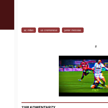
ac milan
us cremonese
junior messias
#
1168 KOMENTARZY