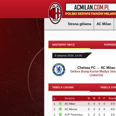
Strona główna
AC Milan
NASTĘPNY MECZ
POPRZED
8 sierpnia 2026, 14:00
Chelsea FC
-:-
AC Milan
Gelora Bung Karno Madya Sta
(Jakarta)
TABELA LIGOWA
TABELA ST
p.
Drużyna
M
W
R
P
Bramk
1.
AC Milan
0
0
0
0
0-0
2.
AC Monza
0
0
0
0
0-0
3.
ACF Fiorentina
0
0
0
0
0-0