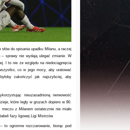
łów do opisania upadku Milanu, a raczej
 – sprawy nie wydają ulegać zmianie. W
j. I to nie ze względu na niedociągnięcia
 wszystko, co w jego mocy, aby uratować
 byłoby zakończyć jak najszybciej, aby
ykorzystując nieuzasadnioną nerwowość
zieje, które legły w gruzach dopiero w 90.
 meczu z Milanem ostatecznie nie miało
beli fazy ligowej Ligi Mistrzów.
– to ogromne rozczarowanie, biorąc pod