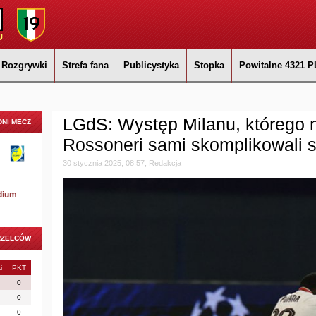
Rozgrywki
Strefa fana
Publicystyka
Stopka
Powitalne 4321 P
LGdS: Występ Milanu, którego n
NI MECZ
Rossoneri sami skomplikowali s
30 stycznia 2025, 08:57, Redakcja
dium
RZELCÓW
i
PKT
0
0
0