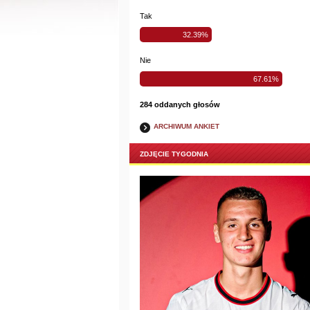
Tak
32.39%
Nie
67.61%
284 oddanych głosów
ARCHIWUM ANKIET
ZDJĘCIE TYGODNIA