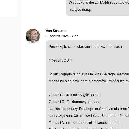
W spadku to dostali Maldiniego, ale g
mają co mają.
Von Strauss
30 stycznia 2025, 10:52
Powtórzę to co powtarzam od dłuższego czasu:
#RedBirdOUT!
To jak wygląda ta drużyna to wina Gejrego, Memcad
Można było dołożyć parę elementów i mieć dużo moc
Zamiast CDK miał przyjść Botman
Zamiast RLC - darmowy Kamada
zamiast sprzedaży Tonalego, można było nie brać
zaoszczędzone 30 mln wydać na Buongiorno/Luka
Zamiast Memersona poszukać kogoś innego.