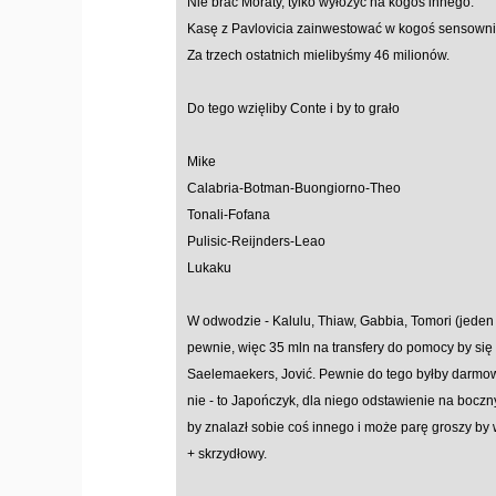
Nie brać Moraty, tylko wyłożyć na kogoś innego.
Kasę z Pavlovicia zainwestować w kogoś sensowni
Za trzech ostatnich mielibyśmy 46 milionów.
Do tego wzięliby Conte i by to grało
Mike
Calabria-Botman-Buongiorno-Theo
Tonali-Fofana
Pulisic-Reijnders-Leao
Lukaku
W odwodzie - Kalulu, Thiaw, Gabbia, Tomori (jeden 
pewnie, więc 35 mln na transfery do pomocy by się 
Saelemaekers, Jović. Pewnie do tego byłby darmow
nie - to Japończyk, dla niego odstawienie na boczn
by znalazł sobie coś innego i może parę groszy by
+ skrzydłowy.