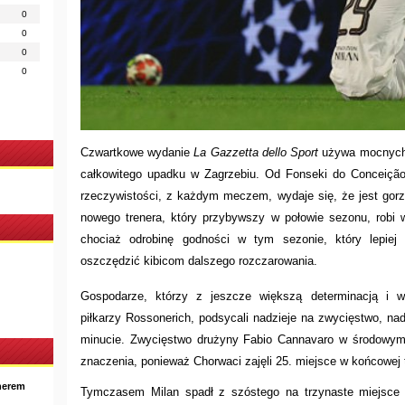
0
0
0
0
Czwartkowe wydanie
La Gazzetta dello Sport
używa mocnych s
całkowitego upadku w Zagrzebiu. Od Fonseki do Conceição
rzeczywistości, z każdym meczem, wydaje się, że jest gorze
nowego trenera, który przybywszy w połowie sezonu, robi
chociaż odrobinę godności w tym sezonie, który lepiej
oszczędzić kibicom dalszego rozczarowania.
Gospodarze, którzy z jeszcze większą determinacją i w
piłkarzy Rossonerich, podsycali nadzieje na zwycięstwo, nad
minucie. Zwycięstwo drużyny Fabio Cannavaro w środowym
znaczenia, ponieważ Chorwaci zajęli 25. miejsce w końcowej ta
nerem
Tymczasem Milan spadł z szóstego na trzynaste miejsce 