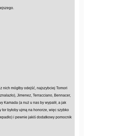
ejszego.
z nich mógłby odejść, najszybciej Tomori
znalazło), Jimenez, Terracciano, Bennacer,
y Kamada (a nuż u nas by wypalił, a jak
y tor byłoby ujmą na honorze, więc szybko
 wpadło) i pewnie jakiś dodatkowy pomocnik