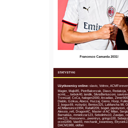
Francesco Camarda 2031!
STATYSTYKI
Użytkownicy online:
slavio, Voltrex, ACMForever,
Magier, Majki85, PiotrBalcerzak, Diavo, Redakcja, Vo
acmti__, bebok40, landik, SilvioBerlusconi, savicev
Trzesuaf, CoCa, halogen2000, Arcadias, Zimer900
Diablo, Gzikuu, Abece, Huczaj, Gieno, Hoop, Fulle
2, boguc69, mzbydzi, Bentos325, LaMancha 98, O
ACMilansince1994, Rafał0209, bogiel, pipobytom, o
Alessio_re6, DragonAC, Master of AC Milan, Sergio
Barnabius, mmielczar123, Sebolinho10, Zawijas, c
mw121, Rossonero., pwentrys, gringo100, Sebejs
orzel1899, Vaio93, mechanik_kwantowy, Elrysiek2
DACM1988, oldfan