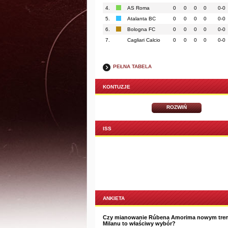
4.
AS Roma
0
0
0
0
0-0
5.
Atalanta BC
0
0
0
0
0-0
6.
Bologna FC
0
0
0
0
0-0
7.
Cagliari Calcio
0
0
0
0
0-0
PEŁNA TABELA
KONTUZJE
ROZWIŃ
ISS
ANKIETA
Czy mianowanie Rúbena Amorima nowym tre
Milanu to właściwy wybór?