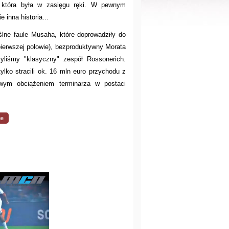
u, która była w zasięgu ręki. W pewnym
 inna historia...
ślne faule Musaha, które doprowadziły do
pierwszej połowie), bezproduktywny Morata
yliśmy "klasyczny" zespół Rossonerich.
lko stracili ok. 16 mln euro przychodu z
owym obciążeniem terminarza w postaci
ue