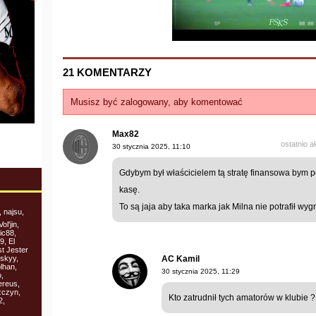
21 KOMENTARZY
Musisz być zalogowany, aby komentować
Max82
ostatnio 
30 stycznia 2025, 11:10
Gdybym był właścicielem tą stratę finansowa bym po
kasę.
To są jaja aby taka marka jak Milna nie potrafił wy
 najsu,
l'jin,
ic88,
9, El
st Jester
skyy,
AC Kamil
lhan,
30 stycznia 2025, 11:29
,
ereus,
zczyn,
Kto zatrudnił tych amatorów w klubie ?
2,