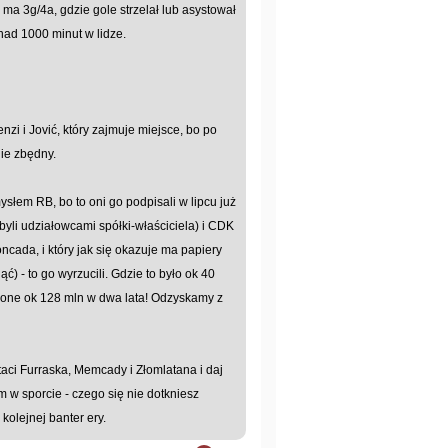
 ma 3g/4a, gdzie gole strzelał lub asystował
onad 1000 minut w lidze.
i i Jović, który zajmuje miejsce, bo po
nie zbędny.
ysłem RB, bo to oni go podpisali w lipcu już
byli udziałowcami spółki-właściciela) i CDK
ncada, i który jak się okazuje ma papiery
nąć) - to go wyrzucili. Gdzie to było ok 40
lone ok 128 mln w dwa lata! Odzyskamy z
aci Furraska, Memcady i Złomlatana i daj
 w sporcie - czego się nie dotkniesz
olejnej banter ery.