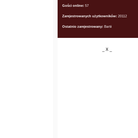
Gości online:
57
Zarejestrowanych użytkowników:
20112
Ostatnio zarejestrowany:
Bartii
_ X _