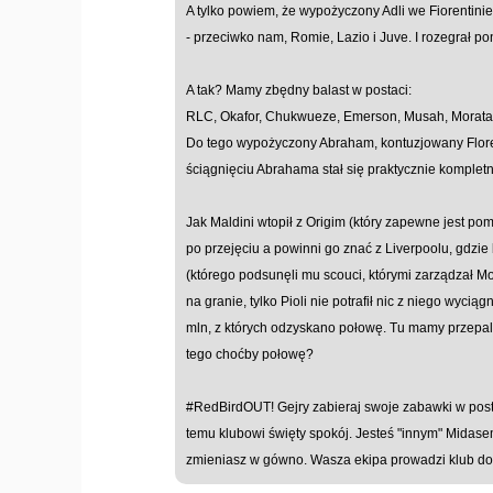
A tylko powiem, że wypożyczony Adli we Fiorentinie
- przeciwko nam, Romie, Lazio i Juve. I rozegrał p
A tak? Mamy zbędny balast w postaci:
RLC, Okafor, Chukwueze, Emerson, Musah, Morata
Do tego wypożyczony Abraham, kontuzjowany Florenz
ściągnięciu Abrahama stał się praktycznie komplet
Jak Maldini wtopił z Origim (który zapewne jest pom
po przejęciu a powinni go znać z Liverpoolu, gdzie 
(którego podsunęli mu scouci, którymi zarządzał Mo
na granie, tylko Pioli nie potrafił nic z niego wyciąg
mln, z których odzyskano połowę. Tu mamy przepa
tego choćby połowę?
#RedBirdOUT! Gejry zabieraj swoje zabawki w post
temu klubowi święty spokój. Jesteś "innym" Midasem
zmieniasz w gówno. Wasza ekipa prowadzi klub do k