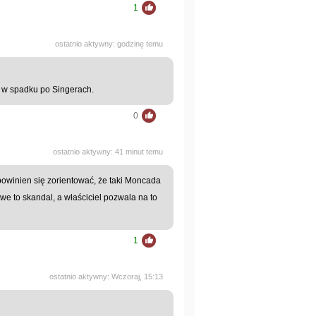
1
ostatnio aktywny: godzinę temu
li w spadku po Singerach.
0
ostatnio aktywny: 41 minut temu
 powinien się zorientować, że taki Moncada
owe to skandal, a właściciel pozwala na to
1
ostatnio aktywny: Wczoraj, 15:13