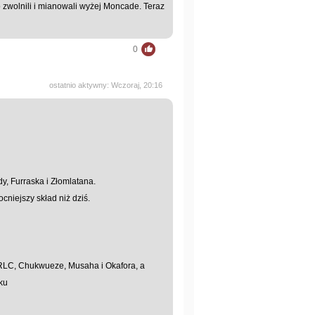
o zwolnili i mianowali wyżej Moncade. Teraz
0
ostatnio aktywny: Wczoraj, 20:16
y, Furraska i Złomlatana.
niejszy skład niż dziś.
 RLC, Chukwueze, Musaha i Okafora, a
ku