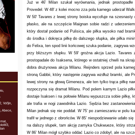
Już w 46' Milan szukał wyrównania, jednak prostopadłe
Provedel. W 48' z kolei mocno zza pola karnego uderzał Walker
W 50' Tavares z lewej strony boiska wycofuje na szesnasty 
płasko, ale na szczęście Maignan sobie radzi z uderzeniem.
który dostał podanie od Pulisica, ale piłka wysoko nad bram
do środka i dokręca piłkę do dalszego słupka, ale piłka min
do Felixa, ten spod linii końcowej szuka podanie, zagrywa wzd
przy bliższym słupku. W 59' groźna akcja Lazio. Tavares 
prostopadale do Isaksena, którego w ostatniej chwili na skra
dobra drużynowa akcja Milanu. Reijnders sprzed pola karne
stroną Gabbii, który następnie zagrywa wzdłuż bramki, ale P
lewej strony na głową Gimeneza, ale ten tylko trąca piłkę naw
rozpoczyna się dramat Milanu. Pod polem karnym Lazio piłkę 
iu,
,
dostaje Isaksen i na połowie Milanu wypuszcza sobie piłkę, 
,
 Vol'jin,
ale trafia w nogi zawodnika Lazio. Sędzia bez zastanowieni
, Abece,
Milan jednak się nie poddał. W 75' po zamieszaniu w polu kar
,
trafił w jednego z obrońców. W 85' niespodziewanie udało się
smat,
oloM3,
na dalszy słupek, tam akcję zamyka Chukwueze, który strz
tan
W 86' Milan mógł szybko oddać Lazio co zdobył, ale na szczę