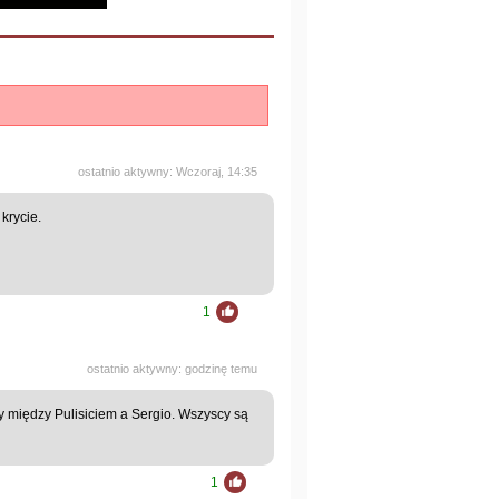
ostatnio aktywny: Wczoraj, 14:35
krycie.
1
ostatnio aktywny: godzinę temu
y między Pulisiciem a Sergio. Wszyscy są
1