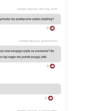
ostatnio aktywny: Wczoraj, 14:35
ie wychodzi mu praktycznie żaden drybling?
0
ostatnio aktywny: godzinę temu
k byś miał swojego szefa za oszołoma? Bo
 ligi nagle nie potrafi przyjąć piłki.
0
0
ostatnio aktywny: 4 godziny temu