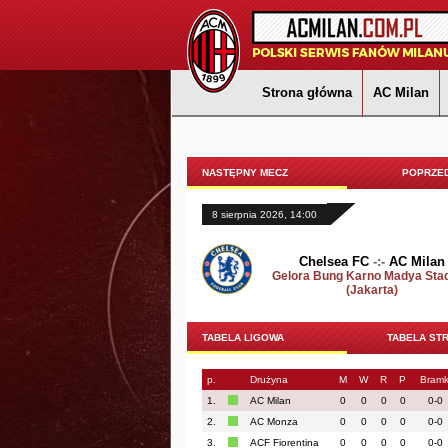
Strona główna
AC Milan
NASTĘPNY MECZ
POPRZED
8 sierpnia 2026, 14:00
Chelsea FC
-:-
AC Milan
Gelora Bung Karno Madya Sta
(Jakarta)
TABELA LIGOWA
TABELA ST
p.
Drużyna
M
W
R
P
Bramk
1.
AC Milan
0
0
0
0
0-0
2.
AC Monza
0
0
0
0
0-0
3.
ACF Fiorentina
0
0
0
0
0-0