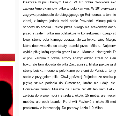
kleszcze w polu karnym Lazio. W 18' dobra dwójkowa akcja
zabiera Amerykaninowi piłkę w polu karnym. W 19' pierwsza d
zagrywa prostopadle do obiegającego go Reijndersa, a ten ni
ziemi, z którym jednak radzi sobie Provedel. Minutę późni
schodzi do środka i także przez nikogo nie atakowany dochod
przed strzałem piłka mu odskakuje w konsekwencji czego str
lewej strony pola karnego uderza, ale za lekko, więc Maigna
która doprowadziła do straty bramki przez Milanu. Najpierw
wybija piłkę którą zgarnia gracz Lazio - Marusic. Następnie 
w polu karnym z prawej strony zdążył oddać strzał po zie
boku, ale tam dopada do piłki Zaccagni i z bliska pakuje ją
strony boiska mocno w pole karne po ziemi do Pulisica, ten j
sobie z przyjęciem piłki. Chwilę później Reijnders ze środka
piętką szuka podania do Gimeneza, ktróre nie udaje się i
Conceicao zmieni Musaha na Felixa. W 40' ten sam Felix 
zejścia do prawej nogi i strzela z okolic 15 metra, ale niec
metrów, ale obok bramki. Po chwili Pavlović z około 25 me
problemów z interwencją. Do przerwy Lazio 1-0 Milan.