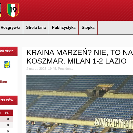
Rozgrywki
Strefa fana
Publicystyka
Stopka
KRAINA MARZEŃ? NIE, TO N
NI MECZ
KOSZMAR. MILAN 1-2 LAZIO
2 marca 2025, 19:45, Presidente
dium
RZELCÓW
i
PKT
0
0
0