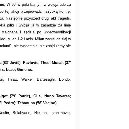
emu. W 93' w polu karnym z woleja uderza
o tej akcji przeprowadził szybką kontrę.
a. Następnie przyszedł drugi akt tragedii.
a piłki i wybija ją w zasadzie za linię
Maignana i sędzia po wideoweryfikacji
c. Milan 1-2 Lazio. Milan zagrał dzisiaj w
land", ale ewidentnie, nie znajdujemy się
 (83' Jović), Pavlovic, Theo; Musah (37'
ders, Leao; Gimenez
ori, Thiaw, Walker, Bartesaghi, Bondo,
igot (79' Patric), Gila, Nuno Tavares;
9' Pedro); Tchaouna (58' Vecino)
oslin, Belahyane, Nielsen, Ibrahimovic,