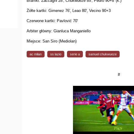
Bramki: Zaccagni 28', Chukwueze 85', Pedro 90+8' (k.)
Żółte kartki: Gimenez 76', Leao 80', Vecino 90+3
Czerwone kartki: Pavlović 70'
Arbiter główny: Gianluca Manganiello
Miejsce: San Siro (Mediolan)
ac milan
ss lazio
serie a
samuel chukwueze
#