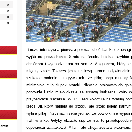
0
0
0
0
Bardzo intensywna pierwsza połowa, choć bardziej z uwagi 
wyjść na prowadzenie. Strata na środku boiska, szybkie p
obrońcom i wychodzi sam na sam z Maignanem, który jed
międzyczasie Tavares jeszcze lewą stroną indywidualnie,
szukając podania i zagrywa tak, że piłkę noga musnął Ma
minimalnie mija słupek bramki. Niewiele brakowało do go
ponownie Lazio miało okazje za sprawą Isaksena, który d
przypadkach niecelnie. W 13' Leao wycofuje na własną poł
rzecz Dii, który napiera do przodu, ale przed polem karn
wybija piłkę. Przyznać trzeba jednak, że powtórki nie wyjaś
trafił w piłkę. Gdyby okazało się, że nie, to prawdopodo
nerem
odpowiedzi zaatakował Milan, ale akcja została przerwan