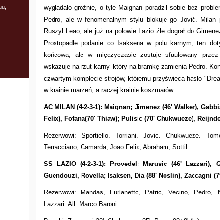
uu,
wyglądało groźnie, o tyle Maignan poradził sobie bez probl
Pedro, ale w fenomenalnym stylu blokuje go Jović. Milan p
Ruszył Leao, ale już na połowie Lazio źle dograł do Gimenez
Prostopadłe podanie do Isaksena w polu karnym, ten dotyk
końcową, ale w międzyczasie zostaje sfaulowany przez 
wskazuje na rzut karny, który na bramkę zamienia Pedro. Konie
czwartym komplecie strojów, któremu przyświeca hasło "Dream
w krainie marzeń, a raczej krainie koszmarów.
AC MILAN (4-2-3-1): Maignan; Jimenez (46' Walker), Gabbia
Felix), Fofana(70' Thiaw); Pulisic (70' Chukwueze), Reijn
Rezerwowi: Sportiello, Torriani, Jovic, Chukwueze, Tom
Terracciano, Camarda, Joao Felix, Abraham, Sottil
SS LAZIO (4-2-3-1): Provedel; Marusic (46' Lazzari), G
Guendouzi, Rovella; Isaksen, Dia (88' Noslin), Zaccagni (7
Rezerwowi: Mandas, Furlanetto, Patric, Vecino, Pedro, N
Lazzari. All. Marco Baroni