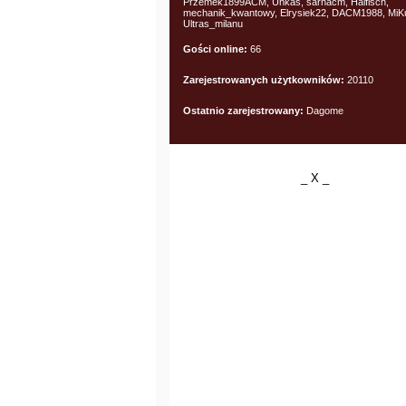
Przemek1899ACM, Unkas, sarnacm, Haifisch,
mechanik_kwantowy, Elrysiek22, DACM1988, MiK
Ultras_milanu
Gości online:
66
Zarejestrowanych użytkowników:
20110
Ostatnio zarejestrowany:
Dagome
_ X _