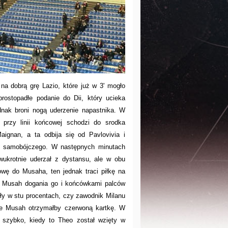
na dobrą grę Lazio, które już w 3' mogło
rostopadłe podanie do Dii, który ucieka
nak broni nogą uderzenie napastnika. W
 przy linii końcowej schodzi do srodka
ignan, a ta odbija się od Pavlovivia i
la samobójczego. W następnych minutach
wukrotnie uderzał z dystansu, ale w obu
owę do Musaha, ten jednak traci piłkę na
ym Musah dogania go i końcówkami palców
niły w stu procentach, czy zawodnik Milanu
bnie Musah otrzymałby czerwoną kartkę. W
a szybko, kiedy to Theo został wzięty w