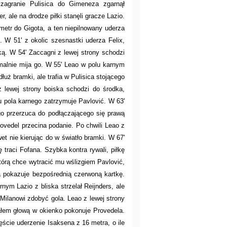
 zagranie Pulisica do Gimeneza zgarnął
, ale na drodze piłki stanęli gracze Lazio.
metr do Gigota, a ten niepilnowany uderza
 W 51' z okolic szesnastki uderza Felix,
ką. W 54' Zaccagni z lewej strony schodzi
imalnie mija go. W 55' Leao w polu karnym
łuż bramki, ale trafia w Pulisica stojącego
z lewej strony boiska schodzi do środka,
ju pola karnego zatrzymuje Pavlović. W 63'
go przerzuca do podłączającego się prawą
rovedel przecina podanie. Po chwili Leao z
et nie kierując do w światło bramki. W 67'
traci Fofana. Szybka kontra rywali, piłkę
którą chce wytracić mu wślizgiem Pavlović,
a pokazuje bezpośrednią czerwoną kartkę.
nym Lazio z bliska strzelał Reijnders, ale
 Milanowi zdobyć gola. Leao z lewej strony
ałem głową w okienko pokonuje Provedela.
ście uderzenie Isaksena z 16 metra, o ile