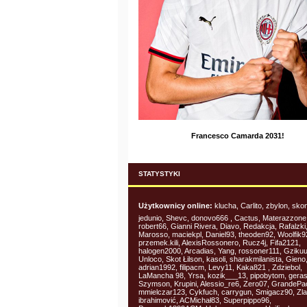
Francesco Camarda 2031!
STATYSTYKI
Użytkownicy online:
klucha, Carlito, zbylon, skon
jedunio, Shevc, donovo666 , Cactus, Materazzone
robert66, Gianni Rivera, Diavo, Redakcja, Rafalzki
Marosso, maciekpl, Daniel93, theoden92, Woolfik92,
przemek.kili, AlexisRossonero, Rucz4j, Fifa2121,
halogen2000, Arcadias, Yang, rossoner111, Gzikuu
Unloco, Skot Łilson, kasoli, sharakmilanista, Gieno
adrian1992, filipacm, Levy11, Kaka821 , Zdziebol,
LaMancha 98, Yrsa, kozik___13, pipobytom, gera
Szymson, Krupini, Alessio_re6, Zero07, GrandePa
mmielczar123, Cykfuch, carrygun, Smigacz90, Zla
ibrahimović, ACMichał83, Superpippo96,