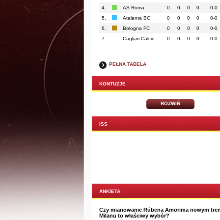
4.
AS Roma
0
0
0
0
0-0
5.
Atalanta BC
0
0
0
0
0-0
6.
Bologna FC
0
0
0
0
0-0
7.
Cagliari Calcio
0
0
0
0
0-0
PEŁNA TABELA
KONTUZJE
ROZWIŃ
ISS
ANKIETA
Czy mianowanie Rúbena Amorima nowym tre
Milanu to właściwy wybór?