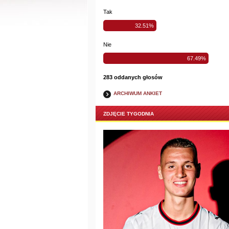
Tak
32.51%
Nie
67.49%
283 oddanych głosów
ARCHIWUM ANKIET
ZDJĘCIE TYGODNIA