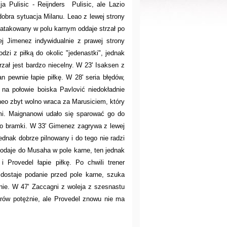
 Pulisic - Reijnders Pulisic, ale Lazio
obra sytuacja Milanu. Leao z lewej strony
eatakowany w polu karnym oddaje strzał po
ej Jimenez indywidualnie z prawej strony
zi z piłką do okolic "jedenastki", jednak
zał jest bardzo niecelny. W 23' Isaksen z
n pewnie łapie piłkę. W 28' seria błędów,
 na połowie boiska Pavlović niedokładnie
Theo zbyt wolno wraca za Marusiciem, który
mi. Maignanowi udało się sparować go do
 do bramki. W 33' Gimenez zagrywa z lewej
ednak dobrze pilnowany i do tego nie radzi
 podaje do Musaha w pole karne, ten jednak
 Provedel łapie piłkę. Po chwili trener
dostaje podanie przed pole karne, szuka
elnie. W 47' Zaccagni z woleja z szesnastu
trów potężnie, ale Provedel znowu nie ma