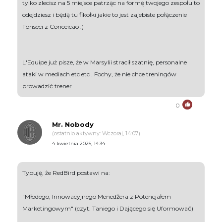
tylko zlecisz na 5 miejsce patrząc na formę twojego zespołu to
odejdziesz i będą tu fikołki jakie to jest zajebiste połączenie
Fonseci z Conceicao :)
L'Equipe już pisze, że w Marsylii stracił szatnię, personalne
ataki w mediach etc etc . Fochy, że nie chce treningów
prowadzić trener
0
Mr. Nobody
(ostatnio aktywny: Wczoraj, 14:07)
4 kwietnia 2025, 14:34
Typuję, że RedBird postawi na:
"Młodego, Innowacyjnego Menedżera z Potencjałem
Marketingowym" (czyt. Taniego i Dającego się Uformować)