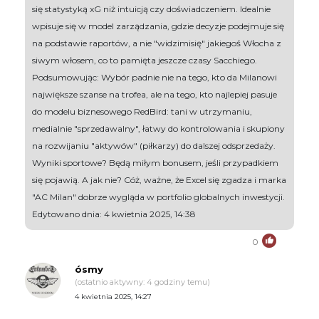
się statystyką xG niż intuicją czy doświadczeniem. Idealnie
wpisuje się w model zarządzania, gdzie decyzje podejmuje się
na podstawie raportów, a nie "widzimisię" jakiegoś Włocha z
siwym włosem, co to pamięta jeszcze czasy Sacchiego.
Podsumowując: Wybór padnie nie na tego, kto da Milanowi
największe szanse na trofea, ale na tego, kto najlepiej pasuje
do modelu biznesowego RedBird: tani w utrzymaniu,
medialnie "sprzedawalny", łatwy do kontrolowania i skupiony
na rozwijaniu "aktywów" (piłkarzy) do dalszej odsprzedaży.
Wyniki sportowe? Będą miłym bonusem, jeśli przypadkiem
się pojawią. A jak nie? Cóż, ważne, że Excel się zgadza i marka
"AC Milan" dobrze wygląda w portfolio globalnych inwestycji.
Edytowano dnia: 4 kwietnia 2025, 14:38
0
ósmy
(ostatnio aktywny: 4 godziny temu)
4 kwietnia 2025, 14:27