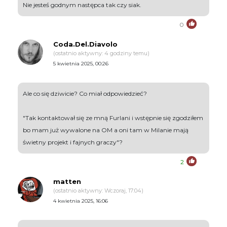
Nie jesteś godnym następca tak czy siak.
0
Coda.Del.Diavolo
(ostatnio aktywny: 4 godziny temu)
5 kwietnia 2025, 00:26
Ale co się dziwicie? Co miał odpowiedzieć?
"Tak kontaktował się ze mną Furlani i wstępnie się zgodziłem
bo mam już wywalone na OM a oni tam w Milanie mają
świetny projekt i fajnych graczy"?
2
matten
(ostatnio aktywny: Wczoraj, 17:04)
4 kwietnia 2025, 16:06