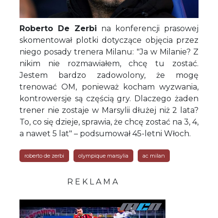
Roberto De Zerbi
na konferencji prasowej
skomentował plotki dotyczące objęcia przez
niego posady trenera Milanu: "Ja w Milanie? Z
nikim nie rozmawiałem, chcę tu zostać.
Jestem bardzo zadowolony, że mogę
trenować OM, ponieważ kocham wyzwania,
kontrowersje są częścią gry. Dlaczego żaden
trener nie zostaje w Marsylii dłużej niż 2 lata?
To, co się dzieje, sprawia, że chcę zostać na 3, 4,
a nawet 5 lat" – podsumował 45-letni Włoch.
roberto de zerbi
olympique marsylia
ac milan
R E K L A M A