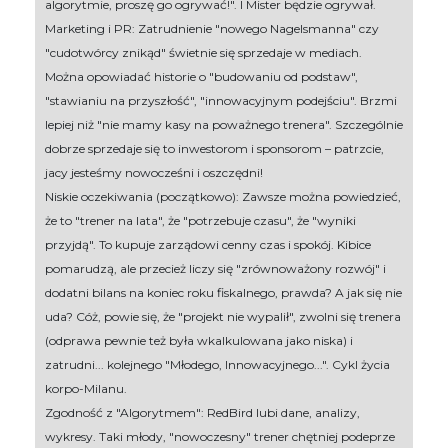
algorytmie, proszę go ogrywać!". I Mister będzie ogrywał.
Marketing i PR: Zatrudnienie "nowego Nagelsmanna" czy
"cudotwórcy znikąd" świetnie się sprzedaje w mediach.
Można opowiadać historie o "budowaniu od podstaw",
"stawianiu na przyszłość", "innowacyjnym podejściu". Brzmi
lepiej niż "nie mamy kasy na poważnego trenera". Szczególnie
dobrze sprzedaje się to inwestorom i sponsorom – patrzcie,
jacy jesteśmy nowocześni i oszczędni!
Niskie oczekiwania (początkowo): Zawsze można powiedzieć,
że to "trener na lata", że "potrzebuje czasu", że "wyniki
przyjdą". To kupuje zarządowi cenny czas i spokój. Kibice
pomarudzą, ale przecież liczy się "zrównoważony rozwój" i
dodatni bilans na koniec roku fiskalnego, prawda? A jak się nie
uda? Cóż, powie się, że "projekt nie wypalił", zwolni się trenera
(odprawa pewnie też była wkalkulowana jako niska) i
zatrudni... kolejnego "Młodego, Innowacyjnego...". Cykl życia
korpo-Milanu.
Zgodność z "Algorytmem": RedBird lubi dane, analizy,
wykresy. Taki młody, "nowoczesny" trener chętniej podeprze