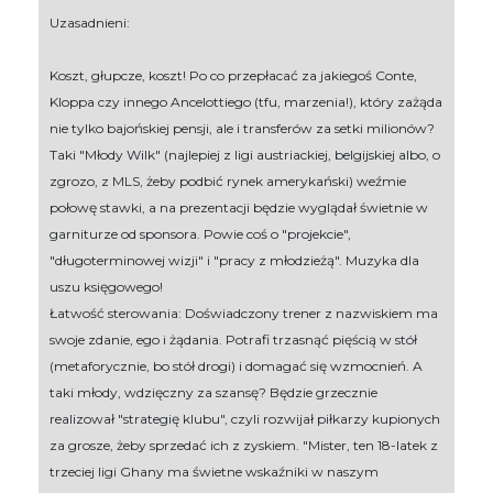
Uzasadnieni:
Koszt, głupcze, koszt! Po co przepłacać za jakiegoś Conte,
Kloppa czy innego Ancelottiego (tfu, marzenia!), który zażąda
nie tylko bajońskiej pensji, ale i transferów za setki milionów?
Taki "Młody Wilk" (najlepiej z ligi austriackiej, belgijskiej albo, o
zgrozo, z MLS, żeby podbić rynek amerykański) weźmie
połowę stawki, a na prezentacji będzie wyglądał świetnie w
garniturze od sponsora. Powie coś o "projekcie",
"długoterminowej wizji" i "pracy z młodzieżą". Muzyka dla
uszu księgowego!
Łatwość sterowania: Doświadczony trener z nazwiskiem ma
swoje zdanie, ego i żądania. Potrafi trzasnąć pięścią w stół
(metaforycznie, bo stół drogi) i domagać się wzmocnień. A
taki młody, wdzięczny za szansę? Będzie grzecznie
realizował "strategię klubu", czyli rozwijał piłkarzy kupionych
za grosze, żeby sprzedać ich z zyskiem. "Mister, ten 18-latek z
trzeciej ligi Ghany ma świetne wskaźniki w naszym