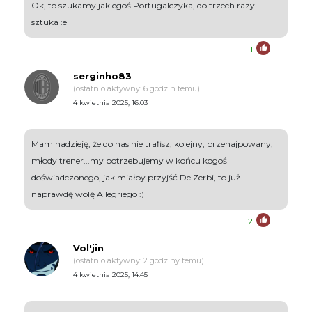
Ok, to szukamy jakiegoś Portugalczyka, do trzech razy
sztuka :e
1
serginho83
(ostatnio aktywny: 6 godzin temu)
4 kwietnia 2025, 16:03
Mam nadzieję, że do nas nie trafisz, kolejny, przehajpowany,
młody trener...my potrzebujemy w końcu kogoś
doświadczonego, jak miałby przyjść De Zerbi, to już
naprawdę wolę Allegriego :)
2
Vol'jin
(ostatnio aktywny: 2 godziny temu)
4 kwietnia 2025, 14:45