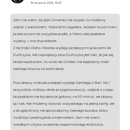
18 sierpnia 2025, 15:43
Sam nie wiem, bo jeśli Gimenez nie wypali, to możemy
zostać z kasztanem. Hojlund to zagadka, Jackson to już mam
przed oczami te wszystkie pudła, a Vlaho robi podobne
wylewy + ma charakterek.
Z tej trójki Vlaho i Nicolas wydają się lepszymi graczami od
Duńczyka. Ale największy plus Duńczyka jest taki, że jak się
okaże kasztanem, to wróci do United i nie będziemy mieli
żadnego klauna na kontrakcie.
Plus obawy wzbudza kiepski występ Santiego z Bari. No i
oczywiście, krótszy okres przygotowawczy, wejście z czapy,
bo podobno nie był jeszcze gotowy na 90 minut, ale obawy
są i tak. Nie możemy stawiać wszystkiego na jedną kartę, ale
z drugiej strony nie sprowadzimy żadnego kozaka, który
może być potencjalnie zmiennikiem. Sam nie wiem,
wolałbym chyba wcześniej wspomnianego Krstovicia.