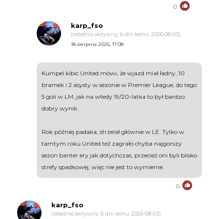
0
karp_fso
(ostatnio aktywny: 6 dni temu, 2026-08-03)
18 sierpnia 2025, 17:08
Kumpel kibic United mówi, że wjazd miał ładny, 10
bramek i 2 asysty w sezonie w Premier League, do tego
5 goli w LM, jak na wtedy 19/20-latka to był bardzo
dobry wynik.
Rok później padaka, strzelał głównie w LE. Tylko w
tamtym roku United też zagrało chyba najgorszy
sezon banter ery jak dotychczas, przecież oni byli blisko
strefy spadkowej, więc nie jest to wymierne.
0
karp_fso
(ostatnio aktywny: 6 dni temu, 2026-08-03)