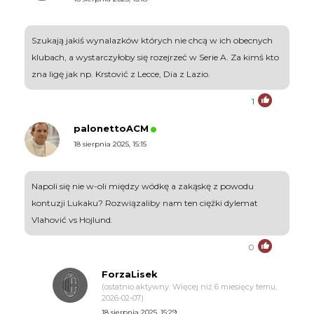
Szukają jakiś wynalazków których nie chcą w ich obecnych
klubach, a wystarczyłoby się rozejrzeć w Serie A. Za kimś kto
zna ligę jak np. Krstović z Lecce, Dia z Lazio.
1
palonettoACM
18 sierpnia 2025, 15:15
Napoli się nie w-oli między wódkę a zakąskę z powodu
kontuzji Lukaku? Rozwiązaliby nam ten ciężki dylemat
Vlahović vs Hojlund.
0
ForzaLisek
(ostatnio aktywny: Więcej niż 6 miesięcy temu,
2026-02-07)
18 sierpnia 2025, 15:29