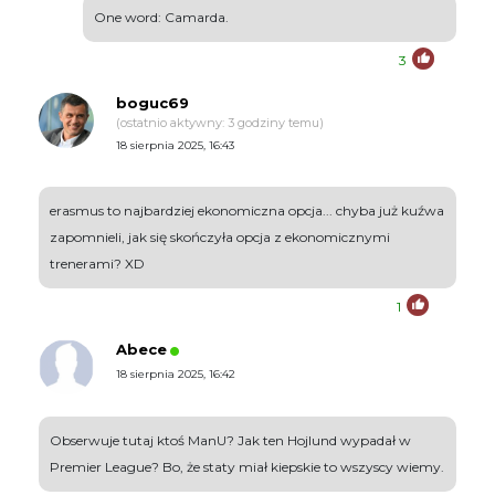
One word: Camarda.
3
boguc69
(ostatnio aktywny: 3 godziny temu)
18 sierpnia 2025, 16:43
erasmus to najbardziej ekonomiczna opcja... chyba już kuźwa
zapomnieli, jak się skończyła opcja z ekonomicznymi
trenerami? XD
1
Abece
18 sierpnia 2025, 16:42
Obserwuje tutaj ktoś ManU? Jak ten Hojlund wypadał w
Premier League? Bo, że staty miał kiepskie to wszyscy wiemy.