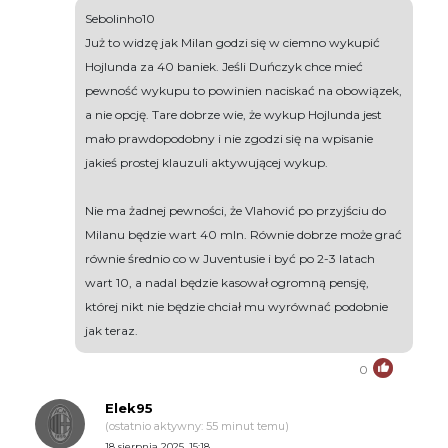
Sebolinho10
Już to widzę jak Milan godzi się w ciemno wykupić
Hojlunda za 40 baniek. Jeśli Duńczyk chce mieć
pewność wykupu to powinien naciskać na obowiązek,
a nie opcję. Tare dobrze wie, że wykup Hojlunda jest
mało prawdopodobny i nie zgodzi się na wpisanie
jakieś prostej klauzuli aktywującej wykup.
Nie ma żadnej pewności, że Vlahović po przyjściu do
Milanu będzie wart 40 mln. Równie dobrze może grać
równie średnio co w Juventusie i być po 2-3 latach
wart 10, a nadal będzie kasował ogromną pensję,
której nikt nie będzie chciał mu wyrównać podobnie
jak teraz.
0
Elek95
(ostatnio aktywny: 55 minut temu)
18 sierpnia 2025, 15:18