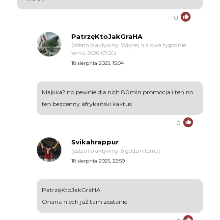
0
PatrzęKtoJakGraHA
(ostatnio aktywny: Więcej niż dwa tygodnie
temu, 2026-07-20)
18 sierpnia 2025, 15:04
Majkka? no pewnie dla nich 80mln promocja i ten no
ten bezcenny afrykański kaktus
0
Svikahrappur
(ostatnio aktywny: 6 godzin temu)
18 sierpnia 2025, 22:59
PatrzęKtoJakGraHA
Onana niech już tam zostanie