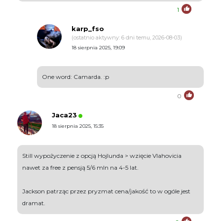
1
karp_fso
(ostatnio aktywny: 6 dni temu, 2026-08-03)
18 sierpnia 2025, 19:09
One word: Camarda. :p
0
Jaca23
18 sierpnia 2025, 15:35
Still wypożyczenie z opcją Hojlunda > wzięcie Vlahovicia
nawet za free z pensją 5/6 mln na 4-5 lat.
Jackson patrząc przez pryzmat cena/jakość to w ogóle jest
dramat.