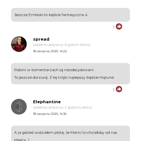
Jeszcze Embolo to będzie fantasyczna 4
1
spread
(ostatnio aktywny: 6 godzin temu)
18 sierpnia 2025, 14:22
Rabini w komentarzach są niezdecydowani.
To jeszcze dorzucę: Z tej trójki najlepszy będzie Hojlund.
1
Elephantine
(ostatnio aktywny: 2 godziny temu)
18 sierpnia 2025, 14:16
A ja gdzieś widziałem plotę, że ManU to chciałoby od nas
Mike'a :/