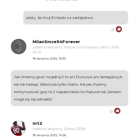
ploty, że chcą Embolo na zastępstwo
0
MilanSince94Forever
(ostatnio aktywny: Więcej niż 6 miesięcy temu, 2026-
02-11)
18 sierpnia 2025, 15:00
Jak chcemy grać na jedną 9 to ani Dunczyk ani Senegalczyk
się nie nadają. Wówczas tylko Vlaho. Ale jak chcemy
kontynuować grę na 2 napastników to Hojlund lub Jackson
mogli by się odnaleźć
0
nrt2
(ostatnio aktywny: Dzisiaj, 03:29)
18 sierpnia 2025, 14:26