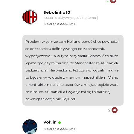
2
Sebolinho10
(ostatnio aktywny: godzinę temu )
18 sierpnia 2025, 15:41
Problem w tym że sam Hojlund ponoć chce pewności
co do transferu definitywnego po zakończeniu
wypożyczenia....a w tym przypadku Vlahović to dużo
lepsza opcja tym bardziej że Manchester ze 40 baniek
będzie chciał. Nie wiadomo też czy wgl odpali....jak nie
to będziemy w dupie z marnym napastnikiem. Vlaho
z kontraktem na kilka sezonów z miejsca będzie wart
minimum 40 baniek a i wydaje mi się to bardziej
pewniejsza opcja niż Hojlund.
0
Vol'jin
18 sierpnia 2025, 15:43