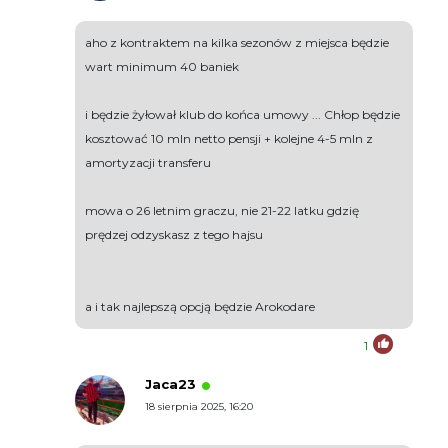
aho z kontraktem na kilka sezonów z miejsca będzie
wart minimum 40 baniek
i będzie żyłował klub do końca umowy ... Chłop będzie
kosztować 10 mln netto pensji + kolejne 4-5 mln z
amortyzacji transferu
mowa o 26 letnim graczu, nie 21-22 latku gdzię
prędzej odzyskasz z tego hajsu
a i tak najlepszą opcją będzie Arokodare
1
Jaca23
18 sierpnia 2025, 16:20