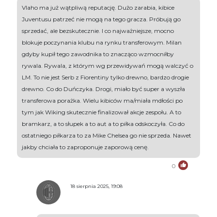
Vlaho ma już wątpliwą reputację. Dużo zarabia, kibice
Juventusu patrzeć nie mogą na tego gracza. Próbują go
sprzedać, ale bezskutecznie. I co najważniejsze, mocno
blokuje poczynania klubu na rynku transferowym. Milan
gdyby kupił tego zawodnika to znacząco wzmocniłby
rywala. Rywala, z którym wg przewidywań mogą walczyć o
LM. To nie jest Serb z Fiorentiny tylko drewno, bardzo drogie
drewno. Co do Duńczyka. Drogi, miało być super a wyszła
transferowa porażka. Wielu kibiców ma/miała mdłości po
tym jak Wiking skutecznie finalizował akcje zespołu. A to
bramkarz, a to słupek a to aut a to piłka odskoczyła. Co do
ostatniego piłkarza to za Mike Chelsea go nie sprzeda. Nawet
jakby chciała to zaproponuje zaporową cenę.
0
18 sierpnia 2025, 19:08