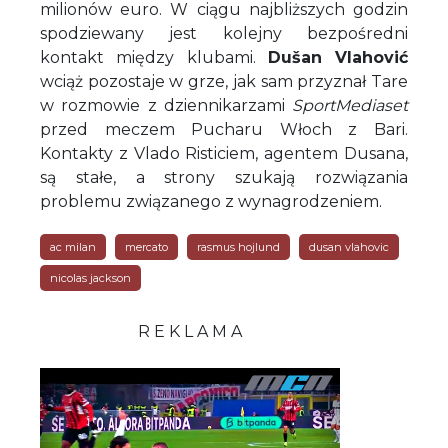
milionów euro. W ciągu najbliższych godzin
spodziewany jest kolejny bezpośredni
kontakt między klubami.
Dušan Vlahović
wciąż pozostaje w grze, jak sam przyznał Tare
w rozmowie z dziennikarzami
SportMediaset
przed meczem Pucharu Włoch z Bari.
Kontakty z Vlado Risticiem, agentem Dusana,
są stałe, a strony szukają rozwiązania
problemu związanego z wynagrodzeniem.
ac milan
mercato
rasmus hojlund
dusan vlahovic
nicolas jackson
R E K L A M A