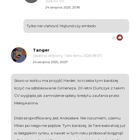
2026-04-01)
24 sierpnia 2025, 20:18
Tylko nie vlahović Hojlund czy embolo
0
Tanger
(ostatnio aktywny: 1 dni temu, 2026-08-07)
24 sierpnia 2025, 20:07
Skoro w końcu ma przyjść Harder, to trzeba tym bardziej
liczyć na odblokowanie Gimeneza. 20-letni Duńczyk z takim
CV wygląda jak zamrożenie spłaty kredytu zaufania przez
Meksykanina.
Dobrze sprofilowany jest Arokodare. Nie rozumiem, czemu
Milan po niego nie pójdzie. Tym bardziej, że Tare babrał się już
w belgijskim rynku, a nawet w tym roku próbował ściągnąć