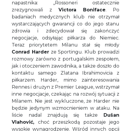
napastnika: „Rossoneri ostatecznie
zrezygnowali z
Victora Boniface
. Po
badaniach medycznych klub nie otrzymał
wystarczających gwarancji co do jego stanu
zdrowia i zdecydował się zakończyć
negocjacje, odsyłając piłkarza do Niemiec.
Teraz priorytetem Milanu stał się młody
Conrad Harder
ze Sportingu. Klub prowadzi
rozmowy zarówno z portugalskim zespołem,
jak i otoczeniem zawodnika, a także doszło do
kontaktu samego Zlatana Ibrahimovicia z
piłkarzem. Harder, mimo zainteresowania
Rennes i drużyn z Premier League, wstrzymał
inne negocjacje, czekając na rozwój sytuacji z
Milanem. Nie jest wykluczone, że Harder nie
będzie jedynym wzmocnieniem w ataku. Na
liście nadal znajdują się także
Dušan
Vlahović,
choć przeszkodą pozostaje jego
wysokie wynagrodzenie. Wśród innych opcji