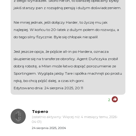
z Belgii wynalazek. Skoro nie on, to bardziej opłacalny byłby
jakiś starszy pan z rozsądną pensją i dużym doświadczeniem.
Nie mniej jednak, jeśli dołączy Harder, to życzę mu jak
najlepiej. W końcu to 20-latek z dużym polem do rozwoju, a
do tego silny fizycznie. Byle się chłopak nie spalił.
Jest jeszcze opcja, że pójście all-in po Hardera, oznacza
skupienie się na transferze obrońcy. Agent Duńczyka zrobił
dobrą robotę, a Milan może łatwo dopiąć porozumienie ze
Sportingiem. Wygląda jakby Tare i spółka machnęli po prostu
ręką, bo chcą pójść dalej, a czas ich goni.
Edytowano dnia: 24 sierpnia 2025, 20:11
2
Topero
(ostatnio aktywny: Więcej niż 4 miesięcy temu, 2026-
04-01)
24 sierpnia 2025, 20:04