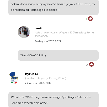
dobra kłoda sosny o tej wysokości kosztuje jakieś 500 zeta, to
za różnica od kogo się piłka odbije :)
1
mufi
(ostatnio aktywny: Więcej niż 3 miesięcy temu,
2026-05-19)
24 sierpnia 2025, 20:13
Żiru WRACAJ !!!! :)
0
hyrus13
(ostatnio aktywny: Dzisiaj, 00:49)
24 sierpnia 2025, 20:12
27 mln za 20-letniego rezerwowego Sportingu. Jak tu nie
kochać naszych działaczy?