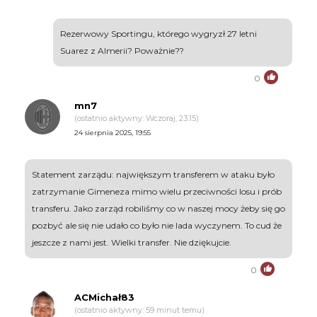
Rezerwowy Sportingu, którego wygryzł 27 letni
Suarez z Almerii? Poważnie??
0
mn7
(ostatnio aktywny: Wczoraj, 23:15)
24 sierpnia 2025, 19:55
Statement zarządu: największym transferem w ataku było
zatrzymanie Gimeneza mimo wielu przeciwności losu i prób
transferu. Jako zarząd robiliśmy co w naszej mocy żeby się go
pozbyć ale się nie udało co było nie lada wyczynem. To cud że
jeszcze z nami jest. Wielki transfer. Nie dziękujcie.
0
ACMichał83
(ostatnio aktywny: 59 minut temu)