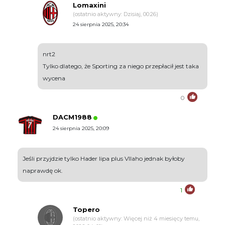
Lomaxini
(ostatnio aktywny: Dzisiaj, 00:26)
24 sierpnia 2025, 20:34
nrt2
Tylko dlatego, że Sporting za niego przepłacił jest taka
wycena
0
DACM1988
24 sierpnia 2025, 20:09
Jeśli przyjdzie tylko Hader lipa plus Vllaho jednak byłoby
naprawdę ok.
1
Topero
(ostatnio aktywny: Więcej niż 4 miesięcy temu,