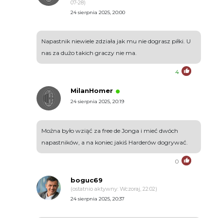
07-28)
24 sierpnia 2025, 20:00
Napastnik niewiele zdziała jak mu nie dograsz piłki. U
nas za dużo takich graczy nie ma.
4
MilanHomer
24 sierpnia 2025, 20:19
Można było wziąć za free de Jonga i mieć dwóch
napastników, a na koniec jakiś Harderów dogrywać.
0
boguc69
(ostatnio aktywny: Wczoraj, 22:02)
24 sierpnia 2025, 20:37