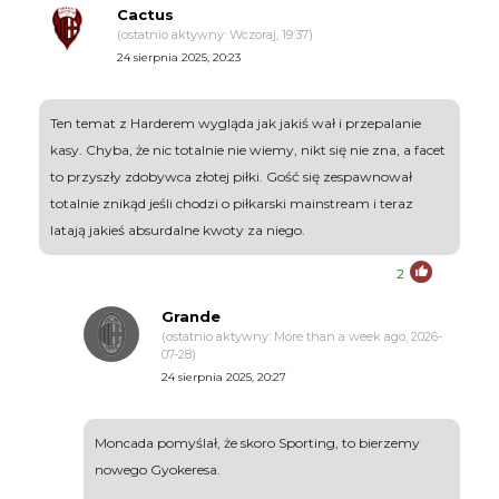
Cactus
(ostatnio aktywny: Wczoraj, 19:37)
24 sierpnia 2025, 20:23
Ten temat z Harderem wygląda jak jakiś wał i przepalanie
kasy. Chyba, że nic totalnie nie wiemy, nikt się nie zna, a facet
to przyszły zdobywca złotej piłki. Gość się zespawnował
totalnie znikąd jeśli chodzi o piłkarski mainstream i teraz
latają jakieś absurdalne kwoty za niego.
2
Grande
(ostatnio aktywny: More than a week ago, 2026-
07-28)
24 sierpnia 2025, 20:27
Moncada pomyślał, że skoro Sporting, to bierzemy
nowego Gyokeresa.