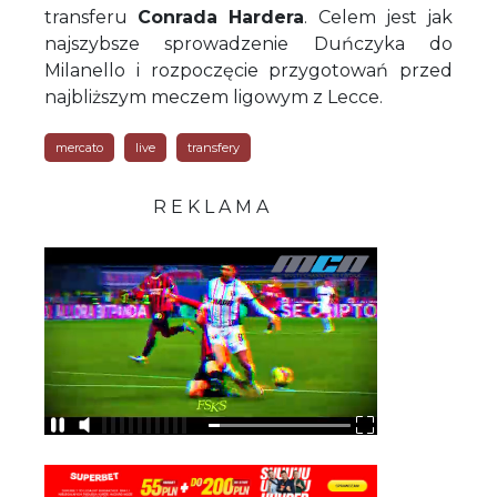
transferu
Conrada Hardera
. Celem jest jak
najszybsze sprowadzenie Duńczyka do
Milanello i rozpoczęcie przygotowań przed
najbliższym meczem ligowym z Lecce.
mercato
live
transfery
R E K L A M A