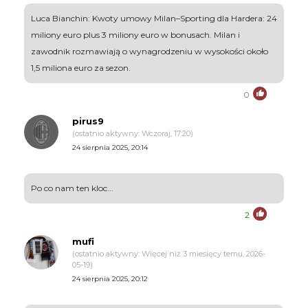
Luca Bianchin: Kwoty umowy Milan–Sporting dla Hardera: 24
miliony euro plus 3 miliony euro w bonusach. Milan i
zawodnik rozmawiają o wynagrodzeniu w wysokości około
1,5 miliona euro za sezon.
0
pirus9
(ostatnio aktywny: Wczoraj, 17:20)
24 sierpnia 2025, 20:14
Po co nam ten kloc...
2
mufi
(ostatnio aktywny: Więcej niż 3 miesięcy temu, 2026-
05-19)
24 sierpnia 2025, 20:12