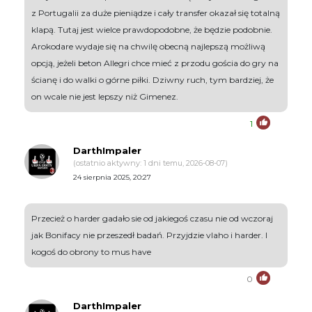
z Portugalii za duże pieniądze i cały transfer okazał się totalną
klapą. Tutaj jest wielce prawdopodobne, że będzie podobnie.
Arokodare wydaje się na chwilę obecną najlepszą możliwą
opcją, jeżeli beton Allegri chce mieć z przodu gościa do gry na
ścianę i do walki o górne piłki. Dziwny ruch, tym bardziej, że
on wcale nie jest lepszy niż Gimenez.
1
DarthImpaler
(ostatnio aktywny: 1 dni temu, 2026-08-07)
24 sierpnia 2025, 20:27
Przecież o harder gadało sie od jakiegoś czasu nie od wczoraj
jak Bonifacy nie przeszedł badań. Przyjdzie vlaho i harder. I
kogoś do obrony to mus have
0
DarthImpaler