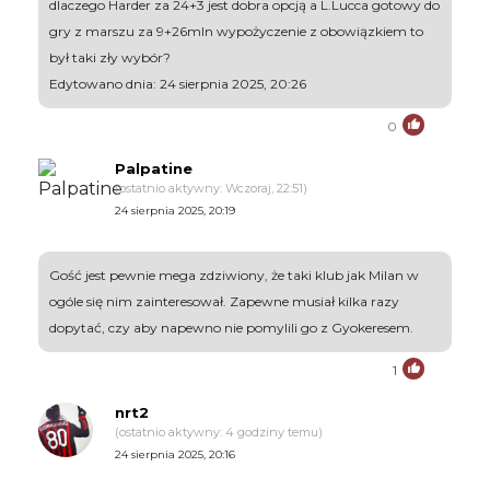
dlaczego Harder za 24+3 jest dobra opcją a L.Lucca gotowy do
gry z marszu za 9+26mln wypożyczenie z obowiązkiem to
był taki zły wybór?
Edytowano dnia: 24 sierpnia 2025, 20:26
0
Palpatine
(ostatnio aktywny: Wczoraj, 22:51)
24 sierpnia 2025, 20:19
Gość jest pewnie mega zdziwiony, że taki klub jak Milan w
ogóle się nim zainteresował. Zapewne musiał kilka razy
dopytać, czy aby napewno nie pomylili go z Gyokeresem.
1
nrt2
(ostatnio aktywny: 4 godziny temu)
24 sierpnia 2025, 20:16