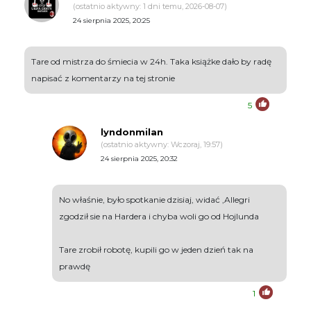
(ostatnio aktywny: 1 dni temu, 2026-08-07)
24 sierpnia 2025, 20:25
Tare od mistrza do śmiecia w 24h. Taka książke dało by radę
napisać z komentarzy na tej stronie
5
lyndonmilan
(ostatnio aktywny: Wczoraj, 19:57)
24 sierpnia 2025, 20:32
No właśnie, było spotkanie dzisiaj, widać ,Allegri
zgodził sie na Hardera i chyba woli go od Hojlunda
Tare zrobił robotę, kupili go w jeden dzień tak na
prawdę
1