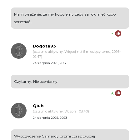
Mam wrażenie, ze my kupujemy zeby za rok mieć kogo
sprzedać..
8
Bogota93
(ostatnio aktywny: Więcej niż 6 miesięcy temu, 2026-
02-17)
24 sierpnia 2025, 20:35
Czytamy. Nie oceniamy.
6
Qiub
(ostatnio aktywny: Wczoraj, 08:40)
24 sierpnia 2025, 20:33
Wypozyczenie Camardy brzmi coraz głupiej