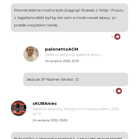
Równie dobrze można było ściągnąć Rodado z Wisły i Pululu
z Jagiellonii efekt był by ten sam a może nawet lepszy :p i
przede wszystkim taniej
1
palonettoACM
(ostatnio aktywny: godzinę temu )
24 sierpnia 2025, 20:15
Jeszcze JP Nsame i Ishaka. :D
1
sKUBAniec
(ostatnio aktywny: Więcej niż 6 miesięcy temu, 2026-
02-11)
24 sierpnia 2025, 20:00
Było ciężko w temacie napastnika, a teraz jest jeszcze Harder.