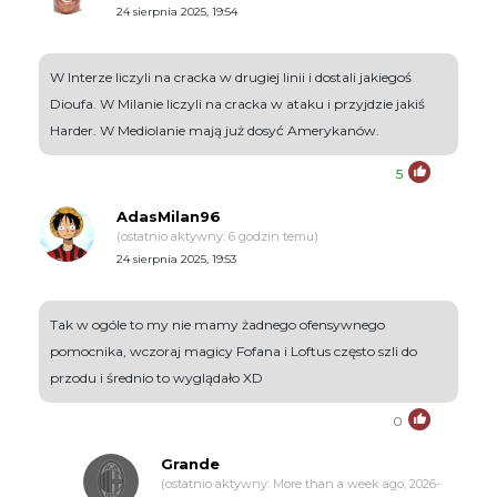
24 sierpnia 2025, 19:54
W Interze liczyli na cracka w drugiej linii i dostali jakiegoś
Dioufa. W Milanie liczyli na cracka w ataku i przyjdzie jakiś
Harder. W Mediolanie mają już dosyć Amerykanów.
5
AdasMilan96
(ostatnio aktywny: 6 godzin temu)
24 sierpnia 2025, 19:53
Tak w ogóle to my nie mamy żadnego ofensywnego
pomocnika, wczoraj magicy Fofana i Loftus często szli do
przodu i średnio to wyglądało XD
0
Grande
(ostatnio aktywny: More than a week ago, 2026-