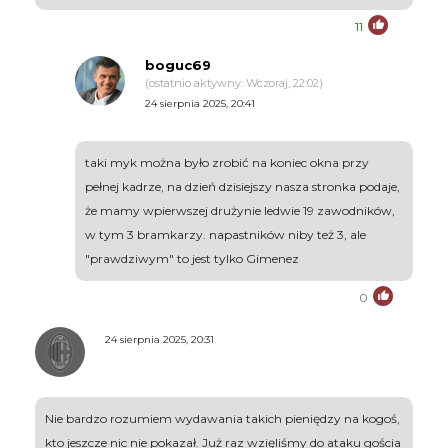
11
boguc69
(ostatnio aktywny: Wczoraj, 22:02)
24 sierpnia 2025, 20:41
taki myk można było zrobić na koniec okna przy
pełnej kadrze, na dzień dzisiejszy nasza stronka podaje,
że mamy wpierwszej drużynie ledwie 19 zawodników,
w tym 3 bramkarzy. napastników niby też 3, ale
"prawdziwym" to jest tylko Gimenez
0
24 sierpnia 2025, 20:31
Nie bardzo rozumiem wydawania takich pieniędzy na kogoś,
kto jeszcze nic nie pokazał. Już raz wzięliśmy do ataku gościa