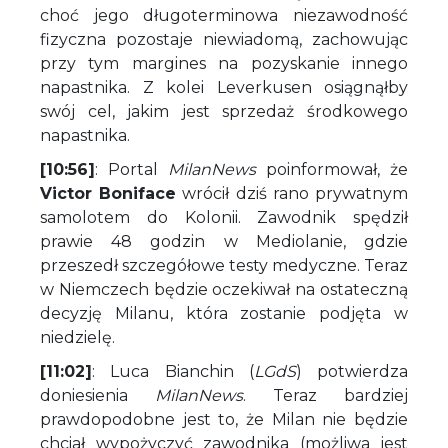
choć jego długoterminowa niezawodność
fizyczna pozostaje niewiadomą, zachowując
przy tym margines na pozyskanie innego
napastnika. Z kolei Leverkusen osiągnąłby
swój cel, jakim jest sprzedaż środkowego
napastnika.
[10:56]
: Portal
MilanNews
poinformował, że
Victor Boniface
wrócił dziś rano prywatnym
samolotem do Kolonii. Zawodnik spędził
prawie 48 godzin w Mediolanie, gdzie
przeszedł szczegółowe testy medyczne. Teraz
w Niemczech będzie oczekiwał na ostateczną
decyzję Milanu, która zostanie podjęta w
niedzielę.
[11:02]
: Luca Bianchin (
LGdS
) potwierdza
doniesienia
MilanNews
. Teraz bardziej
prawdopodobne jest to, że Milan nie będzie
chciał wypożyczyć zawodnika (możliwa jest