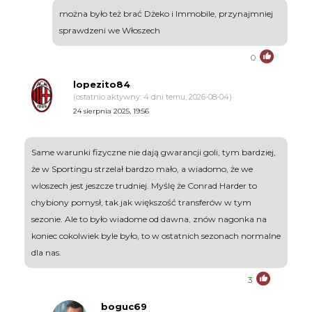
można było też brać Dżeko i Immobile, przynajmniej
sprawdzeni we Włoszech
0
lopezito84
(ostatnio aktywny: 4 dni temu, 2026-08-04)
24 sierpnia 2025, 19:56
Same warunki fizyczne nie dają gwarancji goli, tym bardziej,
że w Sportingu strzelał bardzo mało, a wiadomo, że we
wloszech jest jeszcze trudniej. Myślę że Conrad Harder to
chybiony pomysł, tak jak większość transferów w tym
sezonie. Ale to było wiadome od dawna, znów nagonka na
koniec cokolwiek byle było, to w ostatnich sezonach normalne
dla nas.
3
boguc69