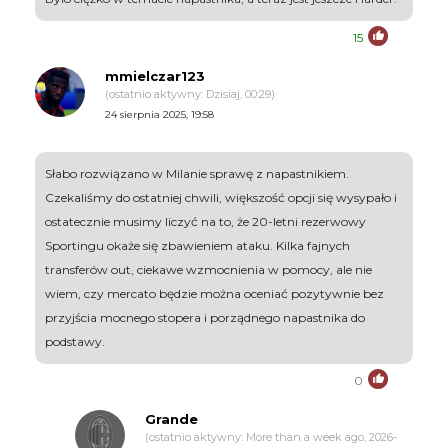
15
mmielczar123
(ostatnio aktywny: Dzisiaj, 00:29)
24 sierpnia 2025, 19:58
Słabo rozwiązano w Milanie sprawę z napastnikiem.
Czekaliśmy do ostatniej chwili, większość opcji się wysypało i
ostatecznie musimy liczyć na to, że 20-letni rezerwowy
Sportingu okaże się zbawieniem ataku. Kilka fajnych
transferów out, ciekawe wzmocnienia w pomocy, ale nie
wiem, czy mercato będzie można oceniać pozytywnie bez
przyjścia mocnego stopera i porządnego napastnika do
podstawy.
0
Grande
(ostatnio aktywny: More than a week ago, 2026-