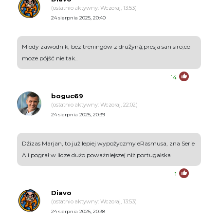
(ostatnio aktywny: Wczoraj, 13:53)
24 sierpnia 2025, 20:40
Mlody zawodnik, bez treningów z drużyną,presja san siro,co
moze pójść nie tak..
14
boguc69
(ostatnio aktywny: Wczoraj, 22:02)
24 sierpnia 2025, 20:39
Dżizas Marjan, to już lepiej wypożyczmy eRasmusa, zna Serie
A i pograł w lidze dużo poważniejszej niż portugalska
1
Diavo
(ostatnio aktywny: Wczoraj, 13:53)
24 sierpnia 2025, 20:38