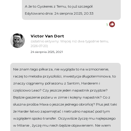
A że to Gyokeres z Temu, to już szczegół.
Edytowano dnia: 24 sierpnia 2025, 20:33
1
Victor Van Dort
(ostatnio aktywny: Więcej niż dwa tygodnie temu,
2026-07-20)
24 sierpnia 2025, 20:21
Nie znam tego piłkarza, nie wygląda to na wzmocnienie,
raczej to melodia przyszłości, inwestycja długoterminowa, to
znaczy ciągniemy pół sezonu z Santim, Harderem i
częściowo Leao? Czy jeszcze jeden napastnik przyjdzie?
Będzie gaszenie pożaru w zimie i kolejny napastnik? Co z
słuszna prośba Maxa o jeszcze jednego obrońcę? Plus jest taki
że Harder łatwo zapamiętać i nietrudno napisać pod tym
względem spoko transfer. Oczywiście życzę mu najlepszego
w Milanie , życzę mu niech będzie objawieniem. Nie wiem