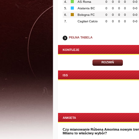
4.
AS Roma
0
0
0
0
0-0
5.
Atalanta BC
0
0
0
0
0-0
6.
Bologna FC
0
0
0
0
0-0
7.
Cagliari Calcio
0
0
0
0
0-0
PEŁNA TABELA
KONTUZJE
ROZWIŃ
ISS
ANKIETA
Czy mianowanie Rúbena Amorima nowym tre
Milanu to właściwy wybór?