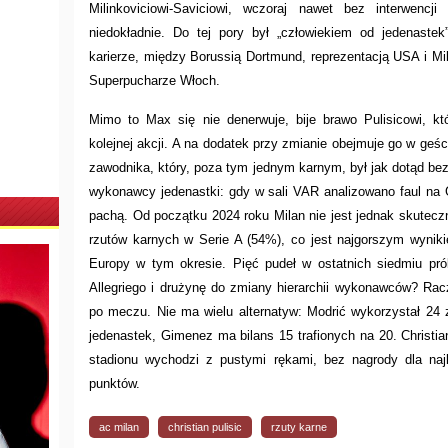
Milinkoviciowi-Saviciowi, wczoraj nawet bez interwencj
niedokładnie. Do tej pory był „człowiekiem od jedenaste
karierze, między Borussią Dortmund, reprezentacją USA i Mi
Superpucharze Włoch.
Mimo to Max się nie denerwuje, bije brawo Pulisicowi, kt
kolejnej akcji. A na dodatek przy zmianie obejmuje go w geśc
zawodnika, który, poza tym jednym karnym, był jak dotąd bez
wykonawcy jedenastki: gdy w sali VAR analizowano faul na G
pachą. Od początku 2024 roku Milan nie jest jednak skutecz
rzutów karnych w Serie A (54%), co jest najgorszym wyniki
Europy w tym okresie. Pięć pudeł w ostatnich siedmiu pró
Allegriego i drużynę do zmiany hierarchii wykonawców? Racz
po meczu. Nie ma wielu alternatyw: Modrić wykorzystał 24 
jedenastek, Gimenez ma bilans 15 trafionych na 20. Christi
stadionu wychodzi z pustymi rękami, bez nagrody dla na
punktów.
ac milan
christian pulisic
rzuty karne