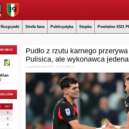
Rozgrywki
Strefa fana
Publicystyka
Stopka
Powitalne 4321 P
Pudło z rzutu karnego przeryw
NI MECZ
Pulisica, ale wykonawca jedenas
6 października 2025, 14:22, MiKuu
Milan
)
RZELCÓW
i
PKT
0
0
0