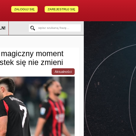
ZALOGUJ SIĘ
ZAREJESTRUJ SIĘ
LN!
a magiczny moment
tek się nie zmieni
Aktualności