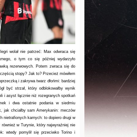
egri wolał nie patrzeć: Max odwraca się
rnego, o tym co się później wydarzyło
 ławką rezerwowych. Potem zwraca się do
 częścią stopy? Jak to? Przecież mówiłem
oprzeczką i zakrywa twarz dłońmi: bardziej
ł być strzał, który odblokowałby wynik
oli i asyst łącznie niż rozegranych spotkań
mek i dwa ostatnie podania w siedmiu
tak, jak chciałby sam Amerykanin: meczów
h nietrafionych karnych: to dopiero drugi w
 również w Turynie, który najwyraźniej nie
k: wtedy pomylił się przeciwko Torino i