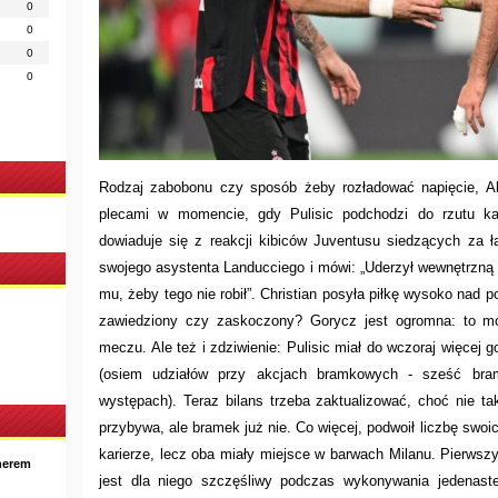
0
0
0
0
Rodzaj zabobonu czy sposób żeby rozładować napięcie, All
plecami w momencie, gdy Pulisic podchodzi do rzutu ka
dowiaduje się z reakcji kibiców Juventusu siedzących za
swojego asystenta Landucciego i mówi: „Uderzył wewnętrzną
mu, żeby tego nie robił”. Christian posyła piłkę wysoko nad p
zawiedziony czy zaskoczony? Gorycz jest ogromna: to móg
meczu. Ale też i zdziwienie: Pulisic miał do wczoraj więcej g
(osiem udziałów przy akcjach bramkowych - sześć bra
występach). Teraz bilans trzeba zaktualizować, choć nie 
przybywa, ale bramek już nie. Co więcej, podwoił liczbę swoic
karierze, lecz oba miały miejsce w barwach Milanu. Pierwszy
nerem
jest dla niego szczęśliwy podczas wykonywania jedenaste