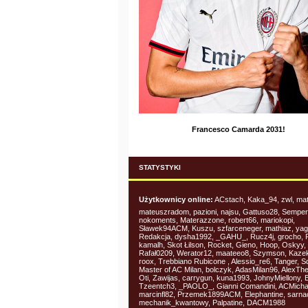
Francesco Camarda 2031!
STATYSTYKI
Użytkownicy online:
ACstach, Kaka_94, zwl, mat
mateuszradom, pazioni, najsu, Gattuso28, Semper 
nokoments, Materazzone, robert66, mariokopi,
Sławek94ACM, Kuszu, szfarceneger, mathiaz, yagi
Redakcja, dysha1992, _GAHU_, Rucz4j, grocho, F
kamalh, Skot Łilson, Rocket, Gieno, Hoop, Oskyy,
Rafał0209, Werator12, maateeo8, Szymson, Kaze
roox, Trebbiano Rubicone , Alessio_re6, Tanger, Sq
Master of AC Milan, bolczyk, AdasMilan96, AlexTh
Oti, Zawijas, carrygun, kuna1993, JohnyMiellony, 
Tzeentch3, _PAOLO_, Gianni Comandini, ACMicha
marcinfl82, Przemek1899ACM, Elephantine, sarna
mechanik_kwantowy, Palpatine, DACM1988