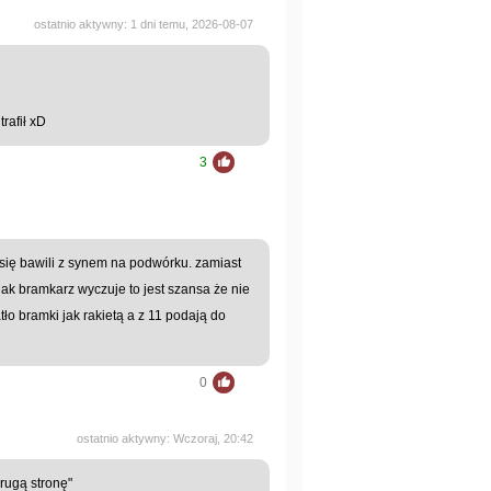
ostatnio aktywny: 1 dni temu, 2026-08-07
trafił xD
3
 się bawili z synem na podwórku. zamiast
jak bramkarz wyczuje to jest szansa że nie
ło bramki jak rakietą a z 11 podają do
0
ostatnio aktywny: Wczoraj, 20:42
rugą stronę"