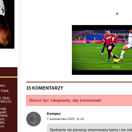
#
ten,
15 KOMENTARZY
Fideli,
, Qiub,
Musisz być zalogowany, aby komentować
ifa2121,
kage,
uall,
Kempez
eWind,
BzK,
7 października 2025, 11:23
ł83,
cm,
Spokojnie nie pierwszy zmarnowany karny i nie ostat