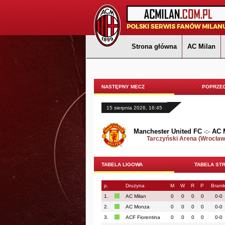
Strona główna
AC Milan
NASTĘPNY MECZ
POPRZED
15 sierpnia 2026, 16:45
Manchester United FC
-:-
AC 
Tarczyński Arena (Wrocław
TABELA LIGOWA
TABELA ST
p.
Drużyna
M
W
R
P
Bramk
1.
AC Milan
0
0
0
0
0-0
2.
AC Monza
0
0
0
0
0-0
3.
ACF Fiorentina
0
0
0
0
0-0