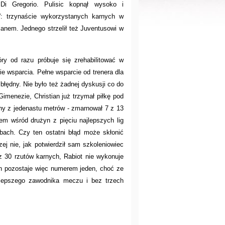
i Di Gregorio. Pulisic kopnął wysoko i
k”: trzynaście wykorzystanych karnych w
lanem. Jednego strzelił też Juventusowi w
óry od razu próbuje się zrehabilitować w
ie wsparcia. Pełne wsparcie od trenera dla
błędny. Nie było też żadnej dyskusji co do
imenezie, Christian już trzymał piłkę pod
ny z jedenastu metrów - zmarnował 7 z 13
em wśród drużyn z pięciu najlepszych lig
bach. Czy ten ostatni błąd może skłonić
ej nie, jak potwierdził sam szkoleniowiec
z 30 rzutów karnych, Rabiot nie wykonuje
an pozostaje więc numerem jeden, choć ze
jlepszego zawodnika meczu i bez trzech