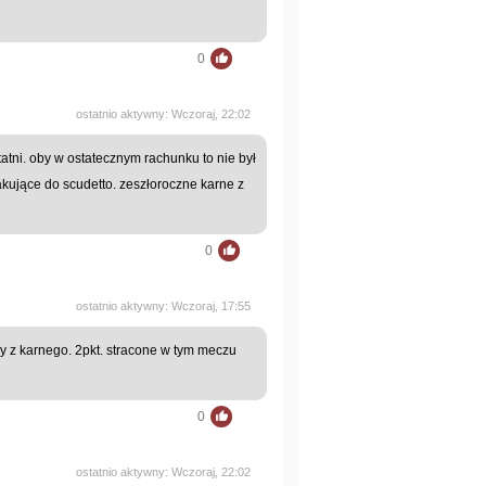
0
ostatnio aktywny: Wczoraj, 22:02
tatni. oby w ostatecznym rachunku to nie był
akujące do scudetto. zeszłoroczne karne z
0
ostatnio aktywny: Wczoraj, 17:55
oży z karnego. 2pkt. stracone w tym meczu
0
ostatnio aktywny: Wczoraj, 22:02