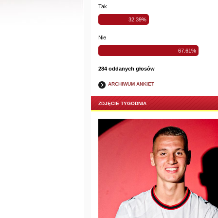
Tak
32.39%
Nie
67.61%
284 oddanych głosów
ARCHIWUM ANKIET
ZDJĘCIE TYGODNIA