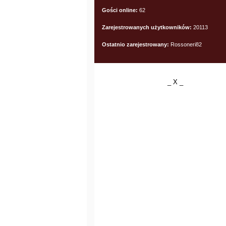
Gości online:
62
Zarejestrowanych użytkowników:
20113
Ostatnio zarejestrowany:
Rossoneri82
_ X _