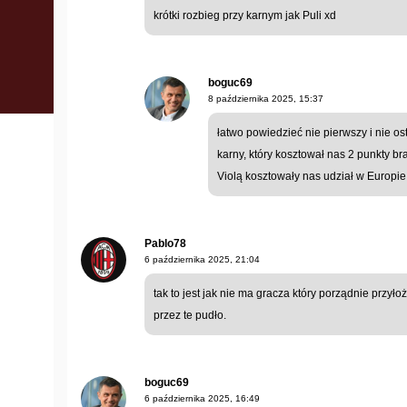
krótki rozbieg przy karnym jak Puli xd
boguc69
8 października 2025, 15:37
łatwo powiedzieć nie pierwszy i nie os
karny, który kosztował nas 2 punkty br
Violą kosztowały nas udział w Europie
Pablo78
6 października 2025, 21:04
tak to jest jak nie ma gracza który porządnie przył
przez te pudło.
boguc69
6 października 2025, 16:49