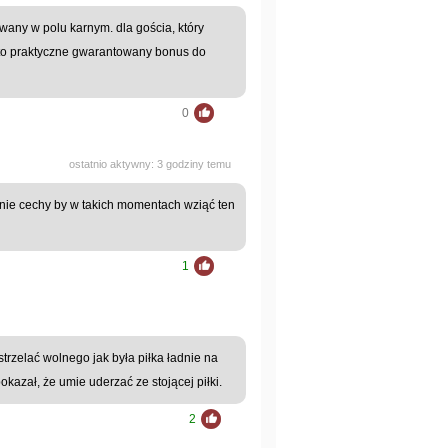
wany w polu karnym. dla gościa, który
ny to praktyczne gwarantowany bonus do
0
ostatnio aktywny: 3 godziny temu
nie cechy by w takich momentach wziąć ten
1
trzelać wolnego jak była piłka ładnie na
kazał, że umie uderzać ze stojącej piłki.
2