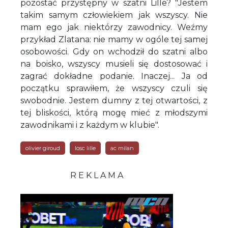
pozostać przystępny w szatni Lille? "Jestem
takim samym człowiekiem jak wszyscy. Nie
mam ego jak niektórzy zawodnicy. Weźmy
przykład Zlatana: nie mamy w ogóle tej samej
osobowości. Gdy on wchodził do szatni albo
na boisko, wszyscy musieli się dostosować i
zagrać dokładne podanie. Inaczej... Ja od
początku sprawiłem, że wszyscy czuli się
swobodnie. Jestem dumny z tej otwartości, z
tej bliskości, którą mogę mieć z młodszymi
zawodnikami i z każdym w klubie".
olivier giroud
losc lille
ac milan
R E K L A M A