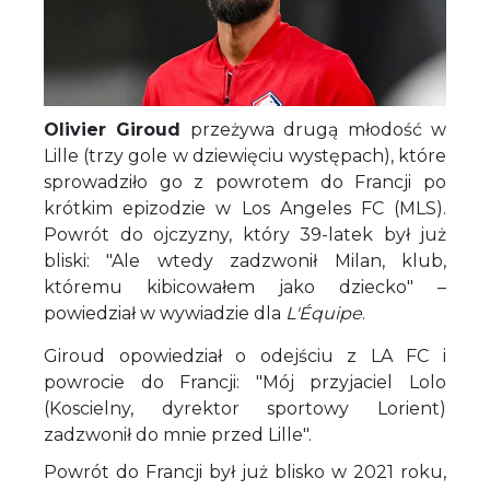
Olivier Giroud
przeżywa drugą młodość w
Lille (trzy gole w dziewięciu występach), które
sprowadziło go z powrotem do Francji po
krótkim epizodzie w Los Angeles FC (MLS).
Powrót do ojczyzny, który 39-latek był już
bliski: "Ale wtedy zadzwonił Milan, klub,
któremu kibicowałem jako dziecko" –
powiedział w wywiadzie dla
L'Équipe
.
Giroud opowiedział o odejściu z LA FC i
powrocie do Francji: "Mój przyjaciel Lolo
(Koscielny, dyrektor sportowy Lorient)
zadzwonił do mnie przed Lille".
Powrót do Francji był już blisko w 2021 roku,