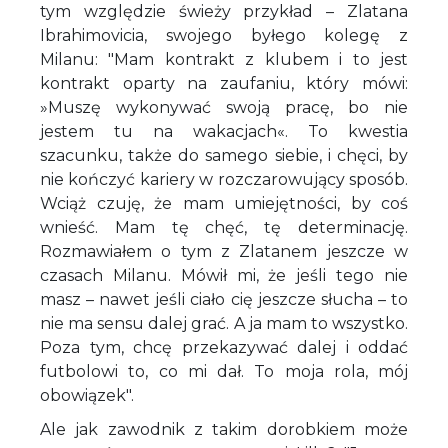
tym względzie świeży przykład – Zlatana
Ibrahimovicia, swojego byłego kolegę z
Milanu: "Mam kontrakt z klubem i to jest
kontrakt oparty na zaufaniu, który mówi:
»Muszę wykonywać swoją pracę, bo nie
jestem tu na wakacjach«. To kwestia
szacunku, także do samego siebie, i chęci, by
nie kończyć kariery w rozczarowujący sposób.
Wciąż czuję, że mam umiejętności, by coś
wnieść. Mam tę chęć, tę determinację.
Rozmawiałem o tym z Zlatanem jeszcze w
czasach Milanu. Mówił mi, że jeśli tego nie
masz – nawet jeśli ciało cię jeszcze słucha – to
nie ma sensu dalej grać. A ja mam to wszystko.
Poza tym, chcę przekazywać dalej i oddać
futbolowi to, co mi dał. To moja rola, mój
obowiązek".
Ale jak zawodnik z takim dorobkiem może