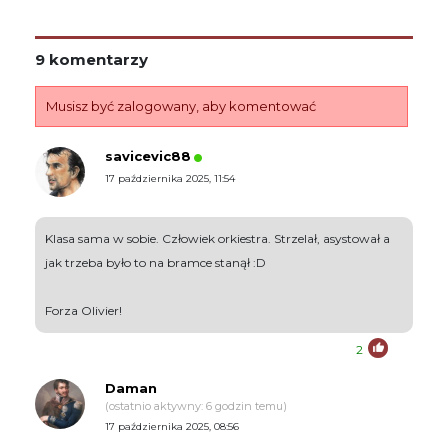
9 komentarzy
Musisz być zalogowany, aby komentować
savicevic88
17 października 2025, 11:54
Klasa sama w sobie. Człowiek orkiestra. Strzelał, asystował a
jak trzeba było to na bramce stanął :D
Forza Olivier!
2
Daman
(ostatnio aktywny: 6 godzin temu)
17 października 2025, 08:56