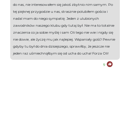
do nas, nie interesowałem się jakoś zbytnio nim samym. Po
tej pięknej przygodzie u nas, strasznie polubiłem gościa i
nadal mam do niego sympatię. Jeden z ulubionych
zawodników naszego klubu gdy tutaj był. Nie ma to totalnie
znaczenia co ja sobie myślę i sam Oli tego nie wie i nigdy się
nie dowie, ale życzę mu jak najlepiej. Wspaniały gość! Pewnie
gdyby tu był do dnia dzisiejszego, sprawiłby, że jeszcze nie
jeden raz uśmiechnąłbym się od ucha do ucha! Forza Oli!
9