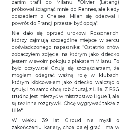
zanim trafił do Milanu: "Olivier (Létang)
próbował ściągnąć mnie do Rennes, ale kiedy
odszedłem z Chelsea, Milan się odezwał i
powrót do Francji przestał być opcją".
Nie dało się oprzeć urokowi Rossonerich,
którzy zajmują szczególne miejsce w sercu
doświadczonego napastnika: "Ostatnio znów
zobaczyłem zdjęcie, na którym jako dziecko
jestem w swoim pokoju z plakatem Milanu. To
było oczywiste! Czuję się szczęściarzem, że
mogłem odegrać ważną rolę w klubach,
którym kibicowałem jako dziecko, walcząc o
tytuły. I to samo chcę robić tutaj, z Lille. Z PSG
trudno jest mierzyć w mistrzostwo Ligue 1, ale
są też inne rozgrywki. Chcę wygrywać także z
Lille".
W wieku 39 lat Giroud nie myśli o
zakończeniu kariery, chce dalej grać i ma w