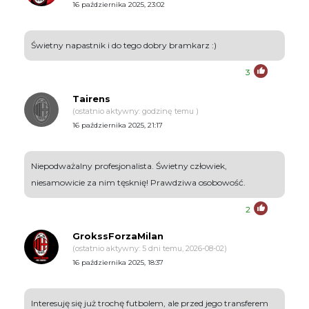
16 października 2025, 23:02
Świetny napastnik i do tego dobry bramkarz :)
3
Tairens
(ostatnio aktywny: godzinę temu )
16 października 2025, 21:17
Niepodważalny profesjonalista. Świetny człowiek,
niesamowicie za nim tęsknię! Prawdziwa osobowość.
2
GrokssForzaMilan
(ostatnio aktywny: 5 dni temu, 2026-08-02)
16 października 2025, 18:37
Interesuję się już trochę futbolem, ale przed jego transferem