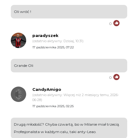
Oli wróć !
0
paradyszek
(ostatnio aktywny: Dzisiaj, 10:31)
17 października 2025, 07:22
Grande Oli
0
CandyAmigo
(ostatnio aktywny: Więcej niż 2 miesięcy temu, 2026-
06-28)
17 października 2025, 02:25
Drugą młodość? Chyba czwartą, bo w Milanie miał trzecią.
Profesjonalista w każdym calu, taki anty-Leao.