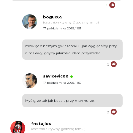
4
boguc69
(ostatnio aktywny: 2 godziny temu)
17 października 2025, 11:51
mówiąc o naszym gwiazdorku - jak wyglądałby przy
nim Lewy, gdyby jakimś cudem przyszedł?
0
savicevic88
17 października 2025, 11:57
Myślę, że tak jak bazalt przy marmurze.
0
fristajlos
(ostatnio aktywny: godzinę temu )