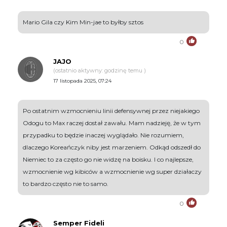
Mario Gila czy Kim Min-jae to byłby sztos
0
JAJO
(ostatnio aktywny: godzinę temu )
17 listopada 2025, 07:24
Po ostatnim wzmocnieniu linii defensywnej przez niejakiego
Odogu to Max raczej dostał zawału. Mam nadzieję, że w tym
przypadku to będzie inaczej wyglądało. Nie rozumiem,
dlaczego Koreańczyk niby jest marzeniem. Odkąd odszedł do
Niemiec to za często go nie widzę na boisku. I co najlepsze,
wzmocnienie wg kibiców a wzmocnienie wg super działaczy
to bardzo często nie to samo.
0
Semper Fideli