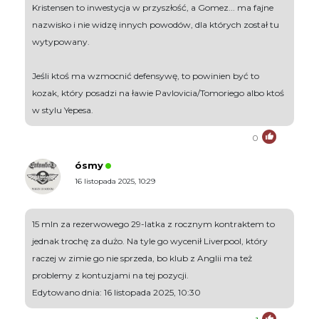
Kristensen to inwestycja w przyszłość, a Gomez... ma fajne
nazwisko i nie widzę innych powodów, dla których został tu
wytypowany.
Jeśli ktoś ma wzmocnić defensywę, to powinien być to
kozak, który posadzi na ławie Pavlovicia/Tomoriego albo ktoś
w stylu Yepesa.
0
ósmy
16 listopada 2025, 10:29
15 mln za rezerwowego 29-latka z rocznym kontraktem to
jednak trochę za dużo. Na tyle go wycenił Liverpool, który
raczej w zimie go nie sprzeda, bo klub z Anglii ma też
problemy z kontuzjami na tej pozycji.
Edytowano dnia: 16 listopada 2025, 10:30