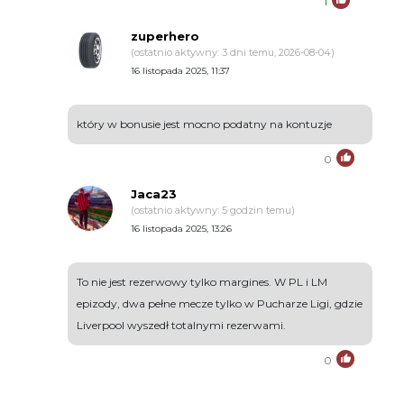
1
zuperhero
(ostatnio aktywny: 3 dni temu, 2026-08-04)
16 listopada 2025, 11:37
który w bonusie jest mocno podatny na kontuzje
0
Jaca23
(ostatnio aktywny: 5 godzin temu)
16 listopada 2025, 13:26
To nie jest rezerwowy tylko margines. W PL i LM
epizody, dwa pełne mecze tylko w Pucharze Ligi, gdzie
Liverpool wyszedł totalnymi rezerwami.
0