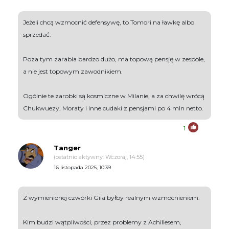
Jeżeli chcą wzmocnić defensywę, to Tomori na ławkę albo
sprzedać.
Poza tym zarabia bardzo dużo, ma topową pensję w zespole,
a nie jest topowym zawodnikiem.
Ogólnie te zarobki są kosmiczne w Milanie, a za chwilę wrócą
Chukwuezy, Moraty i inne cudaki z pensjami po 4 mln netto.
1
Tanger
(ostatnio aktywny: Wczoraj, 14:55)
16 listopada 2025, 10:39
Z wymienionej czwórki Gila byłby realnym wzmocnieniem.
Kim budzi wątpliwości, przez problemy z Achillesem,