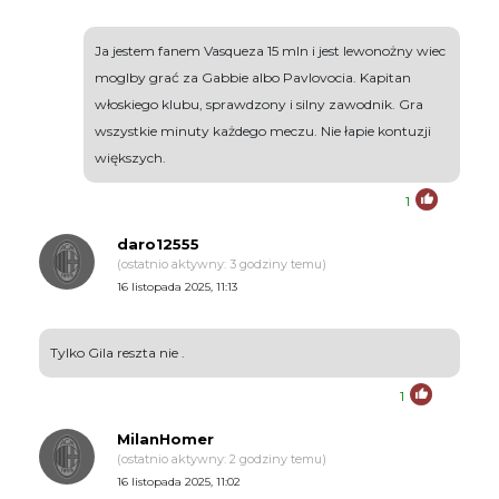
Ja jestem fanem Vasqueza 15 mln i jest lewonożny wiec
moglby grać za Gabbie albo Pavlovocia. Kapitan
włoskiego klubu, sprawdzony i silny zawodnik. Gra
wszystkie minuty każdego meczu. Nie łapie kontuzji
większych.
1
daro12555
(ostatnio aktywny: 3 godziny temu)
16 listopada 2025, 11:13
Tylko Gila reszta nie .
1
MilanHomer
(ostatnio aktywny: 2 godziny temu)
16 listopada 2025, 11:02