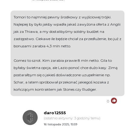
Tomori to najmniej pewny środkowy z wyjściowej trójki.
Najlepiej by było jakby wpadła jakaś zawyżona oferta z Anglii
jak za Thiawa, a my dostalibyśmy solidny budżet na
zastępstwo. Ciekawe ile będzie chciał za przedłużenie, bo już z
bonusami zarabia 4,3 mln netto.
Gomez to szrot. Kim zarabia prawie 8 mln netto. Gila to
byłaby świetna opcja, ale Lazio ponoć chce dużo kasy. Zimą
postarałbym się o jakieś doświadczone uzupełnienie np.
Schar, a latem spróbował przekonać jakiegoś kozaka z
kończącym kontraktem jak Stones czy Rudiger.
0
daro12555
(ostatnio aktywny: 3 godziny temu)
16 listopada 2025, 15:59