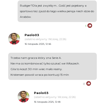
Rudiger?Dla jest zwykłą m...Gość jest pojebany a
sportowo tez zjazd do tego wielka pensja niech idzie do
Arabów.
1
Paolo03
(ostatnio aktywny: Wczoraj, 22:26)
16 listopada 2025, 12:46
Trzeba nam gracza który zna Serie A.
Nie ma co kombinować tylko szukać we Włoszech.
Gila to koszt 30 mln wiec mało realny.
Kristensen powoli wraca po kontuzji 15 mln
0
Paolo03
(ostatnio aktywny: Wczoraj, 22:26)
16 listopada 2025, 12:48