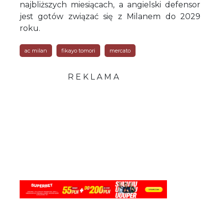
najbliższych miesiącach, a angielski defensor
jest gotów związać się z Milanem do 2029
roku.
ac milan
fikayo tomori
mercato
R E K L A M A