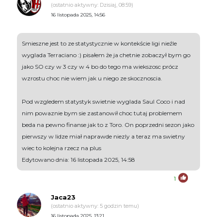
(ostatnio aktywny: Dzisiaj, 08:59)
16 listopada 2025, 14:56
Smieszne jest to ze statystycznie w kontekście ligi nieźle
wyglada Terraciano :) pisałem że ja chetnie zobaczył bym go
jako SO czy w 3 czy w 4 bo do tego ma wiekszosc prócz
wzrostu choc nie wiem jak u niego ze skocznoscia.
Pod wzgledem statystyk swietnie wyglada Saul Coco i nad
nim powaznie bym sie zastanowił choc tutaj problemem
beda na pewno finanse jak to z Toro. On poprzedni sezon jako
pierwszy w lidze miał naprawde niezly a teraz ma swietny
wiec to kolejna rzecz na plus
Edytowano dnia: 16 listopada 2025, 14:58
1
Jaca23
(ostatnio aktywny: 5 godzin temu)
16 listopada 2025, 13:21