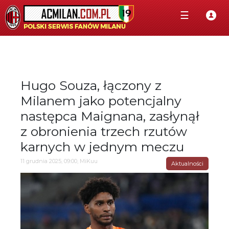
☰
Hugo Souza, łączony z
Milanem jako potencjalny
następca Maignana, zasłynął
z obronienia trzech rzutów
karnych w jednym meczu
11 grudnia 2025, 09:00, MiKuu
Aktualności