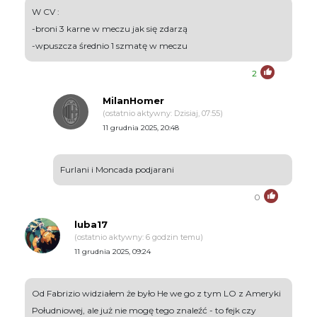
W CV :
-broni 3 karne w meczu jak się zdarzą
-wpuszcza średnio 1 szmatę w meczu
2
MilanHomer
(ostatnio aktywny: Dzisiaj, 07:55)
11 grudnia 2025, 20:48
Furlani i Moncada podjarani
0
luba17
(ostatnio aktywny: 6 godzin temu)
11 grudnia 2025, 09:24
Od Fabrizio widziałem że było He we go z tym LO z Ameryki
Południowej, ale już nie mogę tego znaleźć - to fejk czy