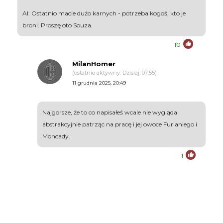
AI: Ostatnio macie dużo karnych - potrzeba kogoś, kto je
broni. Proszę oto Souza.
10
MilanHomer
(ostatnio aktywny: Dzisiaj, 07:55)
11 grudnia 2025, 20:49
Najgorsze, że to co napisałeś wcale nie wygląda
abstrakcyjnie patrząc na pracę i jej owoce Furlaniego i
Moncady.
1