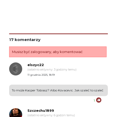
17 komentarzy
Musisz być zalogowany, aby komentować
elszyc22
(ostatnio aktywny: 3 godziny temu)
11 grudnia 2025, 18:19
To może Kacper Tobiasz? Albo Kovacevic. Jak szaleć to szaleć
1
Szczechu1899
(ostatnio aktywny: 6 godzin temu)