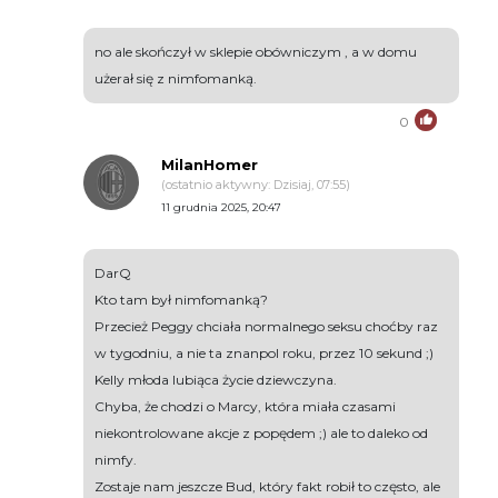
no ale skończył w sklepie obówniczym , a w domu
użerał się z nimfomanką.
0
MilanHomer
(ostatnio aktywny: Dzisiaj, 07:55)
11 grudnia 2025, 20:47
DarQ
Kto tam był nimfomanką?
Przecież Peggy chciała normalnego seksu choćby raz
w tygodniu, a nie ta znanpol roku, przez 10 sekund ;)
Kelly młoda lubiąca życie dziewczyna.
Chyba, że chodzi o Marcy, która miała czasami
niekontrolowane akcje z popędem ;) ale to daleko od
nimfy.
Zostaje nam jeszcze Bud, który fakt robił to często, ale