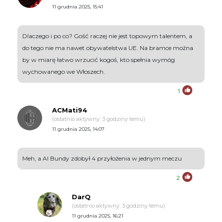
11 grudnia 2025, 15:41
Dlaczego i po co? Gość raczej nie jest topowym talentem, a
do tego nie ma nawet obywatelstwa UE. Na bramce można
by w miarę łatwo wrzucić kogoś, kto spełnia wymóg
wychowanego we Włoszech.
1
ACMati94
(ostatnio aktywny: 3 godziny temu)
11 grudnia 2025, 14:07
Meh, a Al Bundy zdobył 4 przyłożenia w jednym meczu
2
DarQ
(ostatnio aktywny: 3 godziny temu)
11 grudnia 2025, 16:21