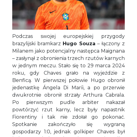
Podczas swojej europejskiej przygody
brazylijski bramkarz
Hugo Souza
– łączony z
Milanem jako potencjalny następca Maignana
– zasłynął z obronienia trzech rzutów karnych
w jednym meczu. Stało się to 29 marca 2024
roku, gdy Chaves grało na wyjeździe z
Benficą. W pierwszej połowie Hugo obronił
jedenastkę Ángela Di Maríi, a po przerwie
dwukrotnie obronił strzały Arthura Cabrala.
Po pierwszym pudle arbiter nakazał
powtórzyć rzut karny, lecz były napastnik
Fiorentiny i tak nie zdołał go pokonać.
Spotkanie zakończyło się wygraną
gospodarzy 1:0, jednak golkiper Chaves był