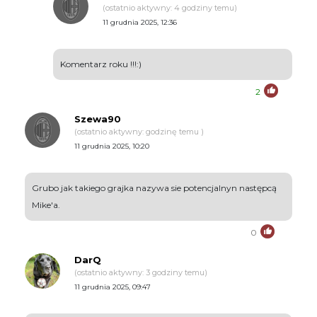
(ostatnio aktywny: 4 godziny temu)
11 grudnia 2025, 12:36
Komentarz roku !!!:)
2
Szewa90
(ostatnio aktywny: godzinę temu )
11 grudnia 2025, 10:20
Grubo jak takiego grajka nazywa sie potencjalnyn następcą
Mike'a.
0
DarQ
(ostatnio aktywny: 3 godziny temu)
11 grudnia 2025, 09:47