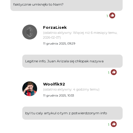
faktycznie umknęło to Nam?
1
ForzaLisek
(ostatnio aktywny: Więcej niż 6 miesięcy temu,
2026-02-07)
11 grudnia 2025, 09:29
Legitne info, Juan Arizala się chłopak nazywa
1
Woolfik92
(ostatnio aktywny: 4 godziny temu)
11 grudnia 2025, 10:33
byl tu caly artykul o tym z potwierdzonym info
1