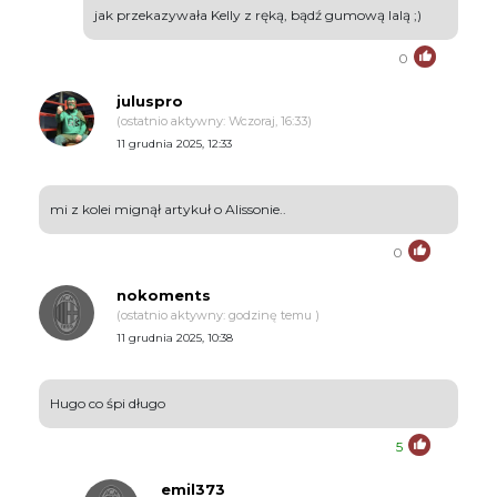
jak przekazywała Kelly z ręką, bądź gumową lalą ;)
0
juluspro
(ostatnio aktywny: Wczoraj, 16:33)
11 grudnia 2025, 12:33
mi z kolei mignął artykuł o Alissonie..
0
nokoments
(ostatnio aktywny: godzinę temu )
11 grudnia 2025, 10:38
Hugo co śpi długo
5
emil373