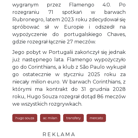
wygranym przez Flamengo 4:0. Po
rozegraniu 71 spotkań w barwach
Rubronegro, latem 2023 roku zdecydował się
spróbować sił w Europie i odszedł na
wypożyczenie do portugalskiego Chaves,
gdzie rozegrał łącznie 27 meczów.
Jego pobyt w Portugalii zakończył się jednak
już następnego lata. Flamengo wypożyczyło
go do Corinthians, a klub z São Paulo wykupił
go ostatecznie w styczniu 2025 roku za
niecały milion euro. W barwach Corinthians, z
którymi ma kontrakt do 31 grudnia 2028
roku, Hugo Souza rozegrał dotąd 86 meczów
we wszystkich rozgrywkach.
hugo souza
ac milan
transfery
mercato
R E K L A M A