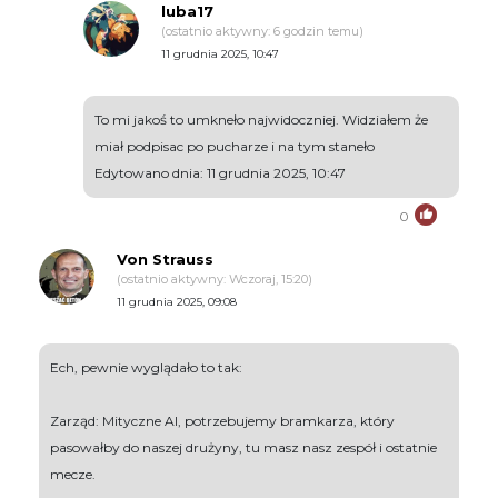
luba17
(ostatnio aktywny: 6 godzin temu)
11 grudnia 2025, 10:47
To mi jakoś to umkneło najwidoczniej. Widziałem że
miał podpisac po pucharze i na tym staneło
Edytowano dnia: 11 grudnia 2025, 10:47
0
Von Strauss
(ostatnio aktywny: Wczoraj, 15:20)
11 grudnia 2025, 09:08
Ech, pewnie wyglądało to tak:
Zarząd: Mityczne AI, potrzebujemy bramkarza, który
pasowałby do naszej drużyny, tu masz nasz zespół i ostatnie
mecze.