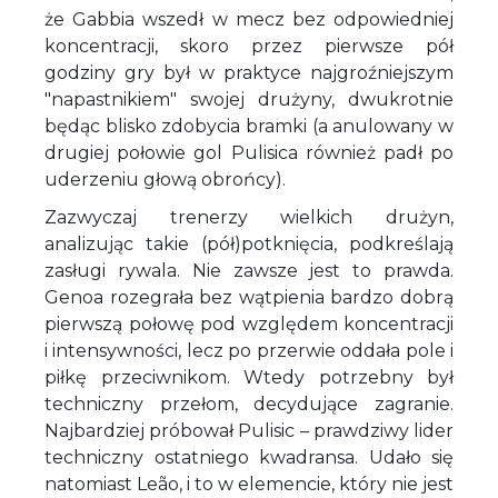
że Gabbia wszedł w mecz bez odpowiedniej
koncentracji, skoro przez pierwsze pół
godziny gry był w praktyce najgroźniejszym
"napastnikiem" swojej drużyny, dwukrotnie
będąc blisko zdobycia bramki (a anulowany w
drugiej połowie gol Pulisica również padł po
uderzeniu głową obrońcy).
Zazwyczaj trenerzy wielkich drużyn,
analizując takie (pół)potknięcia, podkreślają
zasługi rywala. Nie zawsze jest to prawda.
Genoa rozegrała bez wątpienia bardzo dobrą
pierwszą połowę pod względem koncentracji
i intensywności, lecz po przerwie oddała pole i
piłkę przeciwnikom. Wtedy potrzebny był
techniczny przełom, decydujące zagranie.
Najbardziej próbował Pulisic – prawdziwy lider
techniczny ostatniego kwadransa. Udało się
natomiast Leão, i to w elemencie, który nie jest