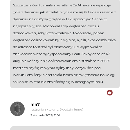
Szczerze mówiąc miałem wrażenie że Athekame wpakuje
gola z dystansu jak strzelał i wydaje mi się że takie strzelanie z
dystansu na drużyny grające w taki sposób jak Genoa to
najlepsze wyjście. Próbowaliśmy większość meczu
dośrodkowań, żeby ktoś wpakował to do siatki, jednak
większość dośrodkowań była wybita, a jeśli jakoś doszła piłka
do adresata to strzał był blokowany lub wyjmował to
znakomicie wczoraj dysponowany Leali. Jakby chociaż 1/3
akcji nie kończyła się dośrodkowaniem a strzałem z 20-25
metra to myślę że wynik byłby inny, oczywiście pod
warunkiem żeby nie strzelała nasza dziewiętnastka bo kolegi
"oikonip" avatar nie zmieściłby się w dostępnym polu
1
mn7
(ostatnio aktywny: 6 godzin temu)
9 stycznia 2026, 11:01