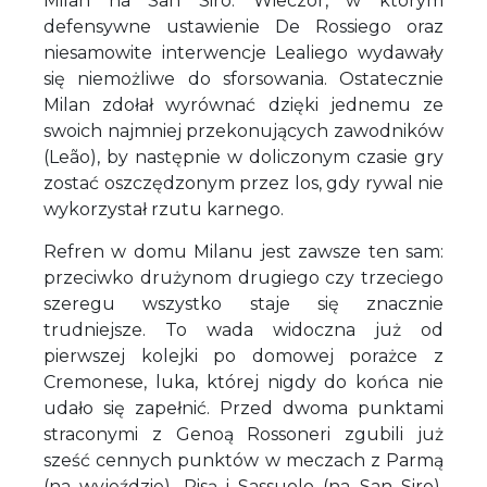
Milan na San Siro. Wieczór, w którym
defensywne ustawienie De Rossiego oraz
niesamowite interwencje Lealiego wydawały
się niemożliwe do sforsowania. Ostatecznie
Milan zdołał wyrównać dzięki jednemu ze
swoich najmniej przekonujących zawodników
(Leão), by następnie w doliczonym czasie gry
zostać oszczędzonym przez los, gdy rywal nie
wykorzystał rzutu karnego.
Refren w domu Milanu jest zawsze ten sam:
przeciwko drużynom drugiego czy trzeciego
szeregu wszystko staje się znacznie
trudniejsze. To wada widoczna już od
pierwszej kolejki po domowej porażce z
Cremonese, luka, której nigdy do końca nie
udało się zapełnić. Przed dwoma punktami
straconymi z Genoą Rossoneri zgubili już
sześć cennych punktów w meczach z Parmą
(na wyjeździe), Pisą i Sassuolo (na San Siro).