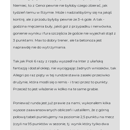
Niemiec, to z Genoi pewnie nie byłoby czego zbierać, jak
tydzień temu w Rzymie. Może i nadzialibyśmy się na jakąś
kontrę, ale z przodu byłyby pewnie ze 3-4 gole. A tak -
godzina męczenia buły, jakiś gol z przypadku i nerwówka,
gonienie wyniku i fura szczęścia że goście nie wyjechali stąd z
3 punktami. Max to dobry trener, ale ta betonoza jest
naprawdę nie do wytrzymania.
Tak jak Pioli 6 razy z rzędu wyszedł na Inter z ułańską
fantazją i dostał oklep, nie wyciągając żadnych wniosków, tak
Allegri po raz piąty w tej rundzie stawia zasieki przeciwko
drużynie, która modli się o remis - i traci przez to punkty.
Przecież to jest włażenie w kółko na te same grabie.
Ponieważ runda jest już prawie za nami, wykonałem kilka
wysoce zaawansowanych obliczeń i ustaliłem, że z górną
połową tabeli punktujemy na poziomie 2,5 punktu na mecz
(czyli na 95 punktów w sezonie, tj. wynik który tylko dwa