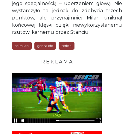
jego specjalnością – uderzeniem głową. Nie
wystarczyło to jednak do zdobycia trzech
punktów, ale przynajmniej Milan uniknął
końcowej klęski dzięki niewykorzystanemu
rzutowi karnemu przez Stanciu.
ac milan
genoa cfc
serie a
R E K L A M A