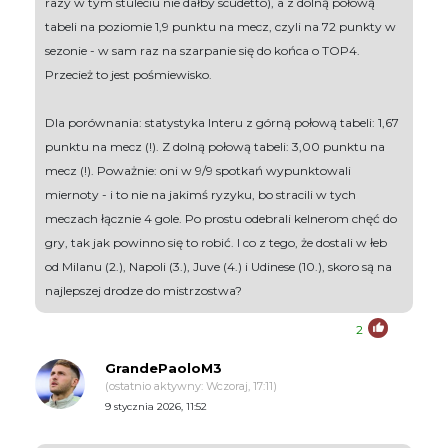
razy w tym stuleciu nie dałby scudetto), a z dolną połową
tabeli na poziomie 1,9 punktu na mecz, czyli na 72 punkty w
sezonie - w sam raz na szarpanie się do końca o TOP4.
Przecież to jest pośmiewisko.
Dla porównania: statystyka Interu z górną połową tabeli: 1,67
punktu na mecz (!). Z dolną połową tabeli: 3,00 punktu na
mecz (!). Poważnie: oni w 9/9 spotkań wypunktowali
miernoty - i to nie na jakimś ryzyku, bo stracili w tych
meczach łącznie 4 gole. Po prostu odebrali kelnerom chęć do
gry, tak jak powinno się to robić. I co z tego, że dostali w łeb
od Milanu (2.), Napoli (3.), Juve (4.) i Udinese (10.), skoro są na
najlepszej drodze do mistrzostwa?
2
GrandePaoloM3
(ostatnio aktywny: Wczoraj, 17:11)
9 stycznia 2026, 11:52