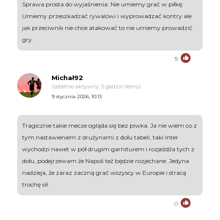
Sprawa prosta do wyjaśnienia. Nie umiemy grać w piłkę.
Umiemy przeszkadzać rywalowi i wyprowadzać kontry ale
jak przeciwnik nie chce atakować to nie umiemy prowadzić
gry.
9
Michał92
(ostatnio aktywny: 5 godzin temu)
9 stycznia 2026, 10:13
Tragicznie takie mecze ogląda się bez piwka. Ja nie wiem co z
tym nastawieniem z drużynami z dołu tabeli, taki Inter
wychodzi nawet w pół drugim garniturem i rozjeżdża tych z
dołu, podejrzewam że Napoli też będzie rozjechane. Jedyna
nadzieja, że zaraz zaczną grać wszyscy w Europie i stracą
trochę sił.
0