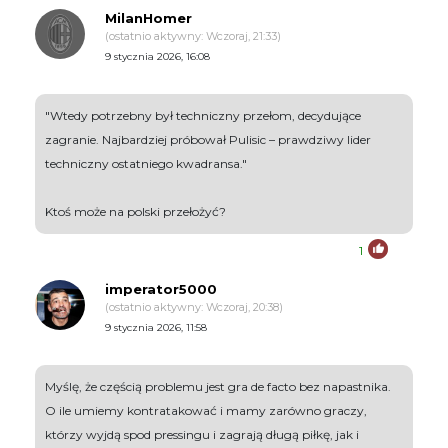
MilanHomer
(ostatnio aktywny: Wczoraj, 21:33)
9 stycznia 2026, 16:08
"Wtedy potrzebny był techniczny przełom, decydujące
zagranie. Najbardziej próbował Pulisic – prawdziwy lider
techniczny ostatniego kwadransa."
Ktoś może na polski przełożyć?
1
imperator5000
(ostatnio aktywny: Wczoraj, 20:38)
9 stycznia 2026, 11:58
Myślę, że częścią problemu jest gra de facto bez napastnika.
O ile umiemy kontratakować i mamy zarówno graczy,
którzy wyjdą spod pressingu i zagrają długą piłkę, jak i