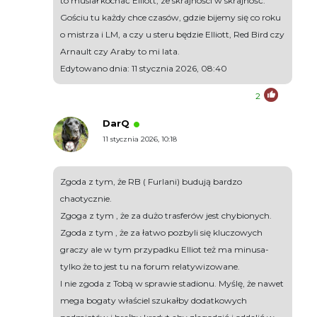
to musiał kochać Elliott, ze skrajności w skrajność.
Gościu tu każdy chce czasów, gdzie bijemy się co roku
o mistrza i LM, a czy u steru będzie Elliott, Red Bird czy
Arnault czy Araby to mi lata.
Edytowano dnia: 11 stycznia 2026, 08:40
2
DarQ
11 stycznia 2026, 10:18
Zgoda z tym, że RB ( Furlani) budują bardzo
chaotycznie.
Zgoga z tym , że za dużo trasferów jest chybionych.
Zgoda z tym , że za łatwo pozbyli się kluczowych
graczy ale w tym przypadku Elliot też ma minusa-
tylko że to jest tu na forum relatywizowane.
I nie zgoda z Tobą w sprawie stadionu. Myślę, że nawet
mega bogaty właściel szukałby dodatkowych