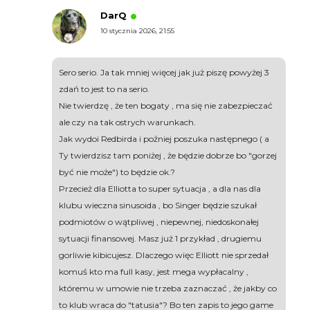
DarQ
10 stycznia 2026, 21:55
Sero serio. Ja tak mniej więcej jak już piszę powyżej 3
zdań to jest to na serio.
Nie twierdzę , że ten bogaty , ma się nie zabezpieczać
ale czy na tak ostrych warunkach.
Jak wydoi Redbirda i poźniej poszuka następnego ( a
Ty twierdzisz tam poniżej , że będzie dobrze bo "gorzej
być nie może") to będzie ok.?
Przecież dla Elliotta to super sytuacja , a dla nas dla
klubu wieczna sinusoida , bo Singer będzie szukał
podmiotów o wątpliwej , niepewnej, niedoskonałej
sytuacji finansowej. Masz już 1 przykład , drugiemu
gorliwie kibicujesz. Dlaczego więc Elliott nie sprzedał
komuś kto ma full kasy, jest mega wypłacalny ,
któremu w umowie nie trzeba zaznaczać , że jakby co
to klub wraca do "tatusia"? Bo ten zapis to jego game