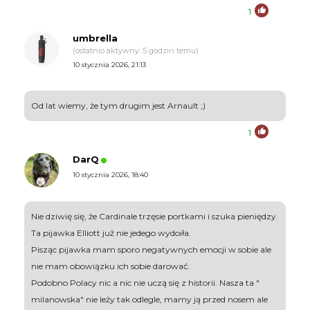
1
umbrella
(ostatnio aktywny: 5 godzin temu)
10 stycznia 2026, 21:13
Od lat wiemy, że tym drugim jest Arnault ;)
1
DarQ
10 stycznia 2026, 18:40
Nie dziwię się, że Cardinale trzęsie portkami i szuka pieniędzy.
Ta pijawka Elliott już nie jedego wydoiła.
Pisząc pijawka mam sporo negatywnych emocji w sobie ale
nie mam obowiązku ich sobie darować.
Podobno Polacy nic a nic nie uczą się z historii. Nasza ta "
milanowska" nie leży tak odlegle, mamy ją przed nosem ale