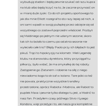
wybudują stadion i będą pewnie szukać od razu kupca
na klub albo będą liczyć na to, że zacznie przynosić on
w miarę duże zyski. Co do ich projektu sportowego to
jak dla mnie Elliott rozegrał to sto razy lepiej od nich, a
oni sami wpadli w swoją pułapkę przez odcięcie się od
wszystkiego co zostawił poprzedni właściciel. Pozbyli
się Maldiniego po jednym nie udanym sezonie, skoro
tak ich to bolało to czemu po ostatnio sezonie nie
wyleciało całe trio? Błędy Paolo przy ich błędach to jest
pikuś. Trąci to hipokryzją na kilometr. Mieli Legendę
klubu na stanowisku dyrektora, który przyciągał tu
piłkarzy, było widać, że ma smykałkę do tej roboty.
Zastąpienie go Zlatanem i robienie na siłę z niego
niewiadomo kogo to strzał w kolano. Tare póki co też
nie powala, praktycznie wszystkie transfery
przestrzelone, oprócz Rabiota i Modricia, ale Rabiot to
pupilek Maxa i pewnie tylko dlatego tu jest, a Modrić to
nasz fan. Przeżyłem czasy późnego Silvio i Łysego
Kondora, więc przeżyje i to, ale nasza gra kompletnie