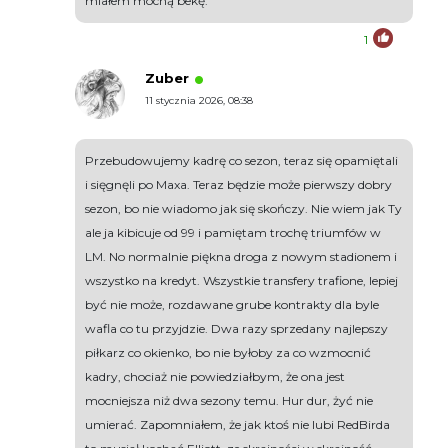
miałem mocną bekę.
1
Zuber
11 stycznia 2026, 08:38
Przebudowujemy kadrę co sezon, teraz się opamiętali
i sięgnęli po Maxa. Teraz będzie może pierwszy dobry
sezon, bo nie wiadomo jak się skończy. Nie wiem jak Ty
ale ja kibicuje od 99 i pamiętam trochę triumfów w
LM. No normalnie piękna droga z nowym stadionem i
wszystko na kredyt. Wszystkie transfery trafione, lepiej
być nie może, rozdawane grube kontrakty dla byle
wafla co tu przyjdzie. Dwa razy sprzedany najlepszy
piłkarz co okienko, bo nie byłoby za co wzmocnić
kadry, chociaż nie powiedziałbym, że ona jest
mocniejsza niż dwa sezony temu. Hur dur, żyć nie
umierać. Zapomniałem, że jak ktoś nie lubi RedBirda