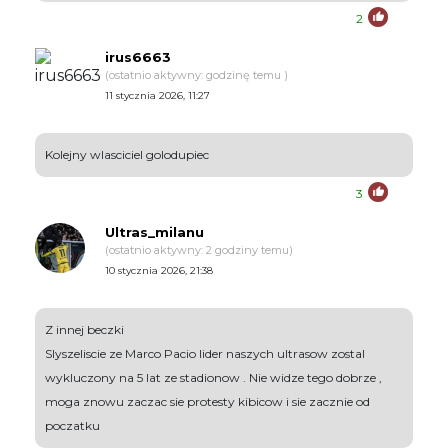
2
irus6663
(ostatnio aktywny: godzinę temu )
11 stycznia 2026, 11:27
Kolejny wlasciciel golodupiec
3
Ultras_milanu
(ostatnio aktywny: 2 godziny temu)
10 stycznia 2026, 21:38
Z innej beczki
Slyszeliscie ze Marco Pacio lider naszych ultrasow zostal
wykluczony na 5 lat ze stadionow . Nie widze tego dobrze ,
moga znowu zaczac sie protesty kibicow i sie zacznie od
poczatku