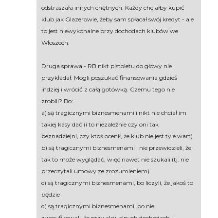
odstraszała innych chętnych. Każdy chciałby kupić
klub jak Glazerowie, żeby sam spłacał swój kredyt - ale
to jest niewykonalne przy dochodach klubów we
Włoszech.
Druga sprawa - RB nikt pistoletu do głowy nie
przykładał. Mogli poszukać finansowania gdzieś
indziej i wrócić z całą gotówką. Czemu tego nie
zrobili? Bo:
a) są tragicznymi biznesmenami i nikt nie chciał im
takiej kasy dać (i to niezależnie czy oni tak
beznadziejni, czy ktoś ocenił, że klub nie jest tyle wart)
b) są tragicznymi biznesmenami i nie przewidzieli, że
tak to może wyglądać, więc nawet nie szukali (tj. nie
przeczytali umowy ze zrozumieniem)
c) są tragicznymi biznesmenami, bo liczyli, że jakoś to
będzie
d) są tragicznymi biznesmenami, bo nie
zweryfikowali, że przy aktualnych dochodach i