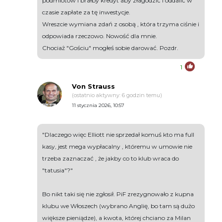
podmiotów i brałby kredyt aby złagodzić i oddalić w
czasie zapłate za tę inwestycje.
Wreszcie wymiana zdań z osobą , która trzyma ciśnie i
odpowiada rzeczowo. Nowość dla mnie.
Chociaż "Gościu" mogłeś sobie darować. Pozdr.
1
Von Strauss
(ostatnio aktywny: 6 godzin temu)
11 stycznia 2026, 10:57
"Dlaczego więc Elliott nie sprzedał komuś kto ma full
kasy, jest mega wypłacalny , któremu w umowie nie
trzeba zaznaczać , że jakby co to klub wraca do
"tatusia"?"
Bo nikt taki się nie zgłosił. PiF zrezygnowało z kupna
klubu we Włoszech (wybrano Anglię, bo tam są dużo
większe pieniądze), a kwota, której chciano za Milan