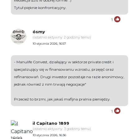
Redakcja dziś w dobrej formie. :)
Tytuł pięknie konfrontacyjny.
1
ósmy
(ostatnio aktywny: 2 godziny temu)
10 stycznia 2026, 16:57
- Manulife Convest, działający w sektorze private credit i
specjalizujący się w finansowaniu wzrostu, przejęć oraz
refinansowań. Drugi inwestor pozostaje na razie anonimowy,
jednak również z nim trwają negocjacje"
Przecież to brzmi, jak jakaś mafijna pralnia pieniędzy.
1
il Capitano 1899
(ostatnio aktywny: 3 godziny temu)
10 stycznia 2026, 16:36