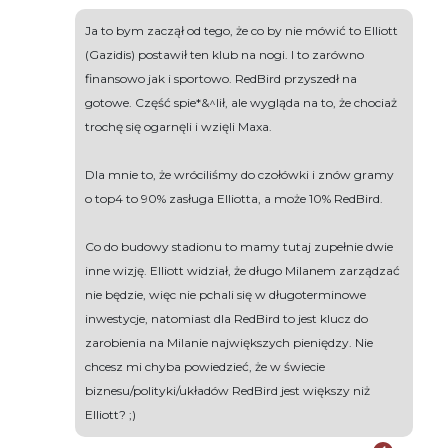
Ja to bym zaczął od tego, że co by nie mówić to Elliott
(Gazidis) postawił ten klub na nogi. I to zarówno
finansowo jak i sportowo. RedBird przyszedł na
gotowe. Część spie*&^lił, ale wygląda na to, że chociaż
trochę się ogarnęli i wzięli Maxa.
Dla mnie to, że wróciliśmy do czołówki i znów gramy
o top4 to 90% zasługa Elliotta, a może 10% RedBird.
Co do budowy stadionu to mamy tutaj zupełnie dwie
inne wizję. Elliott widział, że długo Milanem zarządzać
nie będzie, więc nie pchali się w długoterminowe
inwestycje, natomiast dla RedBird to jest klucz do
zarobienia na Milanie największych pieniędzy. Nie
chcesz mi chyba powiedzieć, że w świecie
biznesu/polityki/układów RedBird jest większy niż
Elliott? ;)