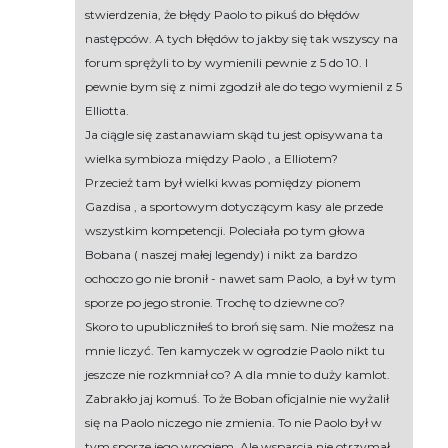
stwierdzenia, że błędy Paolo to pikuś do błędów
następców. A tych błędów to jakby się tak wszyscy na
forum sprężyli to by wymienili pewnie z 5 do 10. I
pewnie bym się z nimi zgodził ale do tego wymienil z 5
Elliotta.
Ja ciągle się zastanawiam skąd tu jest opisywana ta
wielka symbioza między Paolo , a Elliotem?
Przecież tam był wielki kwas pomiędzy pionem
Gazdisa , a sportowym dotyczącym kasy ale przede
wszystkim kompetencji. Poleciała po tym głowa
Bobana ( naszej małej legendy) i nikt za bardzo
ochoczo go nie bronił - nawet sam Paolo, a był w tym
sporze po jego stronie. Trochę to dziewne co?
Skoro to upubliczniłeś to broń się sam. Nie możesz na
mnie liczyć. Ten kamyczek w ogrodzie Paolo nikt tu
jeszcze nie rozkmniał co? A dla mnie to duży kamlot.
Zabrakło jaj komuś. To że Boban oficjalnie nie wyżalił
się na Paolo niczego nie zmienia. To nie Paolo był w
tym sporze jego wrogiem. Ale wsparcia nie otrzymał.