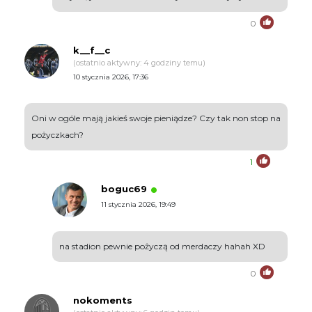
0
k__f__c
(ostatnio aktywny: 4 godziny temu)
10 stycznia 2026, 17:36
Oni w ogóle mają jakieś swoje pieniądze? Czy tak non stop na
pożyczkach?
1
boguc69
11 stycznia 2026, 19:49
na stadion pewnie pożyczą od merdaczy hahah XD
0
nokoments