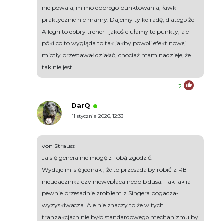
nie powala, mimo dobrego punktowania, ławki
praktycznie nie mamy. Dajemy tylko radę, dlatego że
Allegri to dobry trener i jakoś ciułamy te punkty, ale
póki co to wygląda to tak jakby powoli efekt nowej
miotły przestawał działać, chociaż mam nadzieje, że
tak nie jest.
2
DarQ
11 stycznia 2026, 12:33
von Strauss
Ja się generalnie mogę z Tobą zgodzić.
Wydaje mi się jednak , że to przesada by robić z RB
nieudacznika czy niewypłacalnego bidusa. Tak jak ja
pewnie przesadnie zrobiłem z Singera bogacza-
wyzyskiwacza. Ale nie znaczy to że w tych
tranzakcjach nie było standardowego mechanizmu by