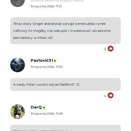
(ostatnio aktywny: 6 godzin temu)
10 stycznia 2026, 17:21
Teraz stary Singer dostał pod zarząd wenezuelski rynek
naftowy to mógłby nas odkupić i inwestować ukradzione
petrodolary w Milan xD
3
Pavlović31
10 stycznia 2026, 17:20
A kiedy Milan uwolni się od RedBird? :D
4
DarQ
10 stycznia 2026, 17:09