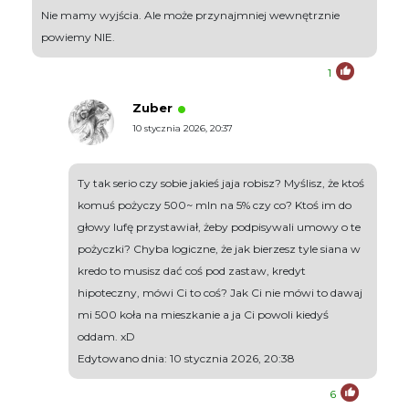
Nie mamy wyjścia. Ale może przynajmniej wewnętrznie
powiemy NIE.
1
Zuber
10 stycznia 2026, 20:37
Ty tak serio czy sobie jakieś jaja robisz? Myślisz, że ktoś
komuś pożyczy 500~ mln na 5% czy co? Ktoś im do
głowy lufę przystawiał, żeby podpisywali umowy o te
pożyczki? Chyba logiczne, że jak bierzesz tyle siana w
kredo to musisz dać coś pod zastaw, kredyt
hipoteczny, mówi Ci to coś? Jak Ci nie mówi to dawaj
mi 500 koła na mieszkanie a ja Ci powoli kiedyś
oddam. xD
Edytowano dnia: 10 stycznia 2026, 20:38
6