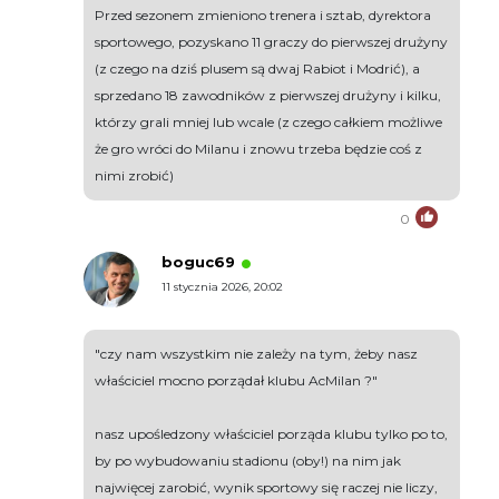
Przed sezonem zmieniono trenera i sztab, dyrektora
sportowego, pozyskano 11 graczy do pierwszej drużyny
(z czego na dziś plusem są dwaj Rabiot i Modrić), a
sprzedano 18 zawodników z pierwszej drużyny i kilku,
którzy grali mniej lub wcale (z czego całkiem możliwe
że gro wróci do Milanu i znowu trzeba będzie coś z
nimi zrobić)
0
boguc69
11 stycznia 2026, 20:02
"czy nam wszystkim nie zależy na tym, żeby nasz
właściciel mocno porządał klubu AcMilan ?"
nasz upośledzony właściciel porząda klubu tylko po to,
by po wybudowaniu stadionu (oby!) na nim jak
najwięcej zarobić, wynik sportowy się raczej nie liczy,