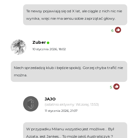
Te newsy pojawiają się od X lat, ale ciągle z nich nic nie
wynika, więc nie ma sensu sobie zaprzątać głowy.
6
Zuber
10 stycznia 2026, 18:02
Niech sprzedadzą klub i będzie spokój. Gorzej chyba trafić nie
można.
5
JAJO
(ostatnio aktywny: Wczoraj, 13:53)
11 stycznia 2026, 21:07
W przypadku Milanu wszystko jest możliwe... Był
Azjata, jest Jankes... To może jakiś Australijczyk ?