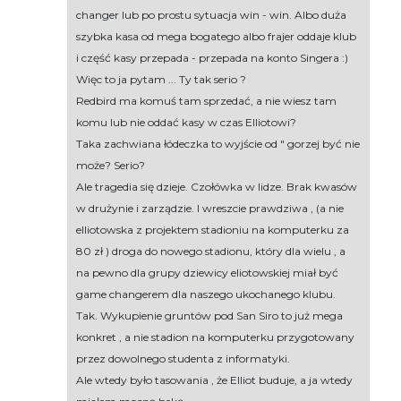
changer lub po prostu sytuacja win - win. Albo duża
szybka kasa od mega bogatego albo frajer oddaje klub
i część kasy przepada - przepada na konto Singera :)
Więc to ja pytam ... Ty tak serio ?
Redbird ma komuś tam sprzedać, a nie wiesz tam
komu lub nie oddać kasy w czas Elliotowi?
Taka zachwiana łódeczka to wyjście od " gorzej być nie
może? Serio?
Ale tragedia się dzieje. Czołówka w lidze. Brak kwasów
w drużynie i zarządzie. I wreszcie prawdziwa , (a nie
elliotowska z projektem stadioniu na komputerku za
80 zł ) droga do nowego stadionu, który dla wielu , a
na pewno dla grupy dziewicy eliotowskiej miał być
game changerem dla naszego ukochanego klubu.
Tak. Wykupienie gruntów pod San Siro to już mega
konkret , a nie stadion na komputerku przygotowany
przez dowolnego studenta z informatyki.
Ale wtedy było tasowania , że Elliot buduje, a ja wtedy