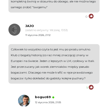
kompletną świnią w stosunku do obcego, ale nie można tego
samego zrobić "swojemu"
0
JAJO
(ostatnio aktywny: Wczoraj, 13:53)
11 stycznia 2026, 21:12
Człowiek to wszystko czyta to jest mu po prostu smutno.
Klub z bogatą historią (co raz mniej znaczącą) znany w
Europie i na świecie. Jeden z lepszych w LM, czołowy w Italii.
Jest przerzucany jak worek ziemniaków między pseudo
bogaczami. Dlaczego nie może trafić w ręce prawdziwego
bogacza i tylko dokładać do gabloty kolejne puchary?
1
boguc69
12 stycznia 2026, 21:05