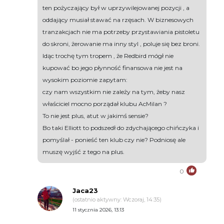
ten pożyczający był w uprzywilejowanej pozycji , a
oddający musiał stawać na rzęsach. W biznesowych
tranzakcjach nie ma potrzeby przystawiania pistoletu
do skroni, żerowanie ma inny styl , poluje się bez broni.
Idąc trochę tym tropem , że Redbird mógł nie
kupować bo jego płynność finansowa nie jest na
wysokim poziomie zapytam:
czy nam wszystkim nie zależy na tym, żeby nasz
właściciel mocno porządał klubu AcMilan ?
To nie jest plus, atut w jakimś sensie?
Bo taki Elliott to podszedł do zdychającego chińczyka i
pomyślał - ponieść ten klub czy nie? Podniosę ale
muszę wyjść z tego na plus.
0
Jaca23
(ostatnio aktywny: Wczoraj, 14:35)
11 stycznia 2026, 13:13