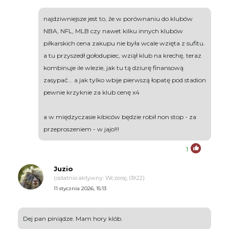
najdziwniejsze jest to, że w porównaniu do klubów
NBA, NFL, MLB czy nawet kilku innych klubów
piłkarskich cena zakupu nie była wcale wzięta z sufitu.
a tu przyszedł gołodupiec, wziął klub na krechę, teraz
kombinuje ile wlezie, jak tu tą dziurę finansową
zasypać... a jak tylko wbije pierwszą łopatę pod stadion
pewnie krzyknie za klub cenę x4
a w międzyczasie kibiców będzie robił non stop - za
przeproszeniem - w jajo!!!
1
Juzio
(ostatnio aktywny: Wczoraj, 09:22)
11 stycznia 2026, 15:13
Dej pan piniądze. Mam hory klób.