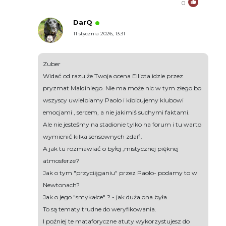
0
DarQ
11 stycznia 2026, 13:31
Zuber
Widać od razu że Twoja ocena Elliota idzie przez
pryzmat Maldiniego. Nie ma może nic w tym złego bo
wszyscy uwielbiamy Paolo i kibicujemy klubowi
emocjami , sercem, a nie jakimiś suchymi faktami.
Ale nie jesteśmy na stadionie tylko na forum i tu warto
wymienić kilka sensownych zdań.
A jak tu rozmawiać o byłej ,mistycznej pięknej
atmosferze?
Jak o tym "przyciąganiu" przez Paolo- podamy to w
Newtonach?
Jak o jego "smykałce" ? - jak duża ona była.
To są tematy trudne do weryfikowania.
I poźniej te mataforyczne atuty wykorzystujesz do