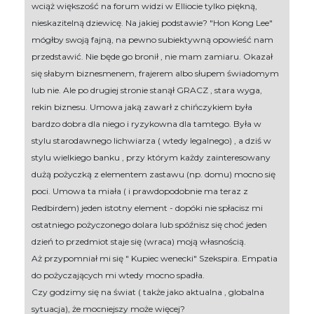
wciąż większość na forum widzi w Elliocie tylko piękną,
nieskazitelną dziewicę. Na jakiej podstawie? "Hon Kong Lee"
mógłby swoją fajną, na pewno subiektywną opowieść nam
przedstawić. Nie będe go bronił , nie mam zamiaru. Okazał
się słabym biznesmenem, frajerem albo słupem świadomym
lub nie. Ale po drugiej stronie stanął GRACZ , stara wyga,
rekin biznesu. Umowa jaką zawarł z chińczykiem była
bardzo dobra dla niego i ryzykowna dla tamtego. Była w
stylu starodawnego lichwiarza ( wtedy legalnego) , a dziś w
stylu wielkiego banku , przy którym każdy zainteresowany
dużą pożyczką z elementem zastawu (np. domu) mocno się
poci. Umowa ta miała ( i prawdopodobnie ma teraz z
Redbirdem) jeden istotny element - dopóki nie spłacisz mi
ostatniego pożyczonego dolara lub spóźnisz się choć jeden
dzień to przedmiot staje się (wraca) moją własnością.
Aż przypomniał mi się " Kupiec wenecki" Szekspira. Empatia
do pożyczających mi wtedy mocno spadła.
Czy godzimy się na świat ( także jako aktualna , globalna
sytuacja), że mocniejszy może więcej?