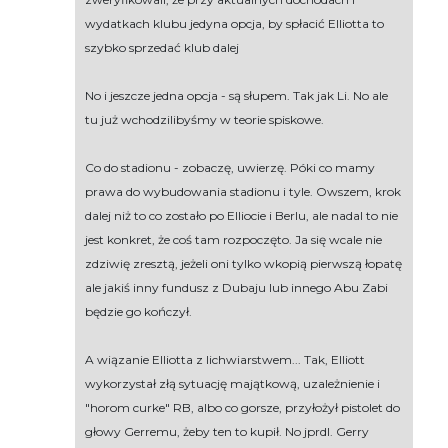
wydatkach klubu jedyna opcja, by spłacić Elliotta to
szybko sprzedać klub dalej
No i jeszcze jedna opcja - są słupem. Tak jak Li. No ale
tu już wchodzilibyśmy w teorie spiskowe.
Co do stadionu - zobaczę, uwierzę. Póki co mamy
prawa do wybudowania stadionu i tyle. Owszem, krok
dalej niż to co zostało po Elliocie i Berlu, ale nadal to nie
jest konkret, że coś tam rozpoczęto. Ja się wcale nie
zdziwię zresztą, jeżeli oni tylko wkopią pierwszą łopatę
ale jakiś inny fundusz z Dubaju lub innego Abu Zabi
będzie go kończył.
A wiązanie Elliotta z lichwiarstwem... Tak, Elliott
wykorzystał złą sytuację majątkową, uzależnienie i
"horom curke" RB, albo co gorsze, przyłożył pistolet do
głowy Gerremu, żeby ten to kupił. No jprdl. Gerry