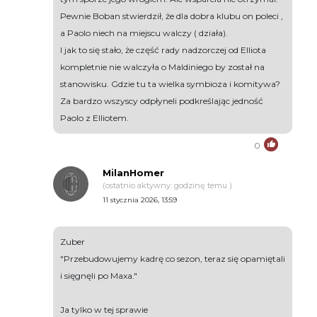
Pewnie Boban stwierdził, że dla dobra klubu on poleci ,
a Paolo niech na miejscu walczy ( działa).
I jak to się stało, że część rady nadzorczej od Elliota
kompletnie nie walczyła o Maldiniego by został na
stanowisku. Gdzie tu ta wielka symbioza i komitywa?
Za bardzo wszyscy odpłyneli podkreślając jedność
Paolo z Elliotem.
0
MilanHomer
(ostatnio aktywny: godzinę temu )
11 stycznia 2026, 13:59
Zuber
"Przebudowujemy kadrę co sezon, teraz się opamiętali
i sięgnęli po Maxa."
Ja tylko w tej sprawie