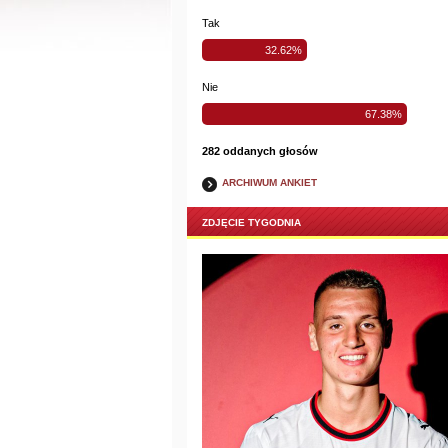
Tak
32.62%
Nie
67.38%
282 oddanych głosów
ARCHIWUM ANKIET
ZDJĘCIE TYGODNIA