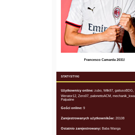
Francesco Camarda 2031!
STATYSTYKI
Użytkownicy online:
zubo, Wilk87, gattusoBDG,
Werator12, Zero07, palonettoACM, mechanik_kwa
Palpatine
Gości online:
9
Zarejestrowanych użytkowników:
20108
Ostatnio zarejestrowany:
Baba Wanga