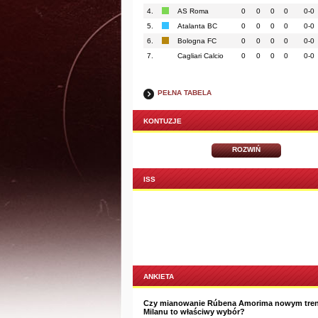
4.
AS Roma
0
0
0
0
0-0
5.
Atalanta BC
0
0
0
0
0-0
6.
Bologna FC
0
0
0
0
0-0
7.
Cagliari Calcio
0
0
0
0
0-0
PEŁNA TABELA
KONTUZJE
ROZWIŃ
ISS
ANKIETA
Czy mianowanie Rúbena Amorima nowym tre
Milanu to właściwy wybór?