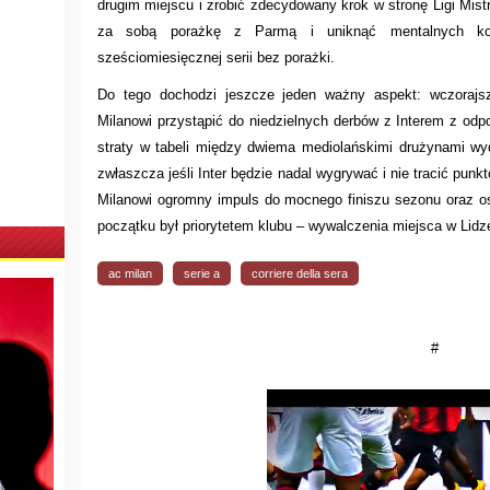
drugim miejscu i zrobić zdecydowany krok w stronę Ligi Mist
za sobą porażkę z Parmą i uniknąć mentalnych kon
sześciomiesięcznej serii bez porażki.
Do tego dochodzi jeszcze jeden ważny aspekt: wczorajs
Milanowi przystąpić do niedzielnych derbów z Interem z od
straty w tabeli między dwiema mediolańskimi drużynami wyd
zwłaszcza jeśli Inter będzie nadal wygrywać i nie tracić pun
Milanowi ogromny impuls do mocnego finiszu sezonu oraz osi
początku był priorytetem klubu – wywalczenia miejsca w Lid
ac milan
serie a
corriere della sera
#