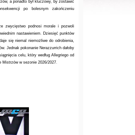
rzów, a ponadto był kluczowy, by zostawić
sekwencji po bolesnym zakończeniu
ze zwycięstwo podnosi morale i pozwoli
powiednim nastawieniem. Dziesięć punktów
aje się niemal niemożliwe do odrobienia,
któw. Jednak pokonanie Nerazzurrich dałoby
ągnięcia celu, który według Allegriego od
ze Mistrzów w sezonie 2026/2027.