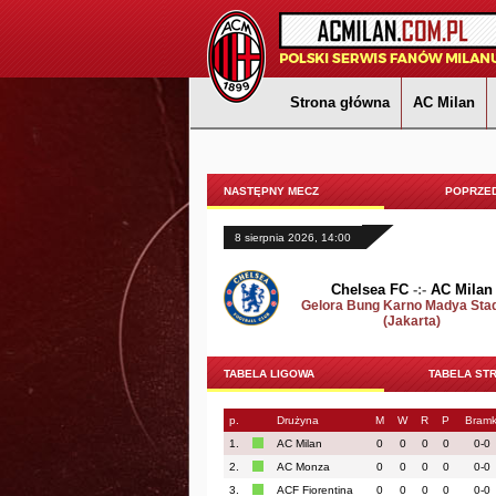
Strona główna
AC Milan
NASTĘPNY MECZ
POPRZED
8 sierpnia 2026, 14:00
Chelsea FC
-:-
AC Milan
Gelora Bung Karno Madya Sta
(Jakarta)
TABELA LIGOWA
TABELA ST
p.
Drużyna
M
W
R
P
Bramk
1.
AC Milan
0
0
0
0
0-0
2.
AC Monza
0
0
0
0
0-0
3.
ACF Fiorentina
0
0
0
0
0-0