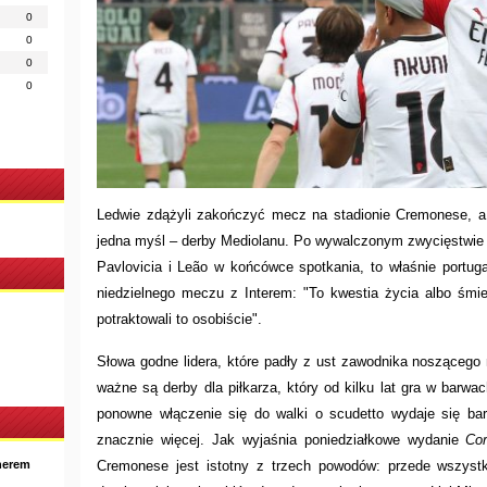
0
0
0
0
Ledwie zdążyli zakończyć mecz na stadionie Cremonese, a 
jedna myśl – derby Mediolanu. Po wywalczonym zwycięstwie
Pavlovicia i Leão w końcówce spotkania, to właśnie portuga
niedzielnego meczu z Interem: "To kwestia życia albo śmi
potraktowali to osobiście".
Słowa godne lidera, które padły z ust zawodnika noszącego
ważne są derby dla piłkarza, który od kilku lat gra w barw
ponowne włączenie się do walki o scudetto wydaje się bar
znacznie więcej. Jak wyjaśnia poniedziałkowe wydanie
Cor
nerem
Cremonese jest istotny z trzech powodów: przede wszyst