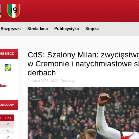
Rozgrywki
Strefa fana
Publicystyka
Stopka
CdS: Szalony Milan: zwycięstwo
NI MECZ
w Cremonie i natychmiastowe sk
derbach
2 marca 2026, 10:22, Redakcja
dium
RZELCÓW
i
PKT
0
0
0