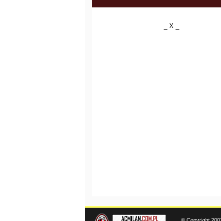
_ X _
© Copyright 200