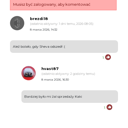
Musisz być zalogowany, aby komentować
brezdi18
(ostatnio aktywny: 1 dni temu, 2026-08-05)
8 marca 2026, 14:32
Ależ bolało, gdy Sheva odszedł :(
1
hvast87
(ostatnio aktywny: 2 godziny temu)
8 marca 2026, 16:30
Bardziej było mi żal sprzedaży Kaki
1