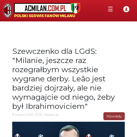
☰
Szewczenko dla LGdS:
"Milanie, jeszcze raz
rozegrałbym wszystkie
wygrane derby. Leão jest
bardziej dojrzały, ale nie
wymagajcie od niego, żeby
był Ibrahimoviciem"
8 marca 2026, 10:26, Redakcja
Wywiady