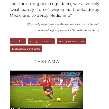
spotkanie do grania i oglądania, wiesz, że cały
świat patrzy. To coś więcej niż tabela: derby
Mediolanu to derby Mediolanu".
(
Wywiad przeprowadziła Alessandra Gozzini na łamach
niedzielnego wydania La Gazzetta dello Sport
)
ac milan
derby mediolanu
andrij szewczenko
la gazzetta dello sport
R E K L A M A