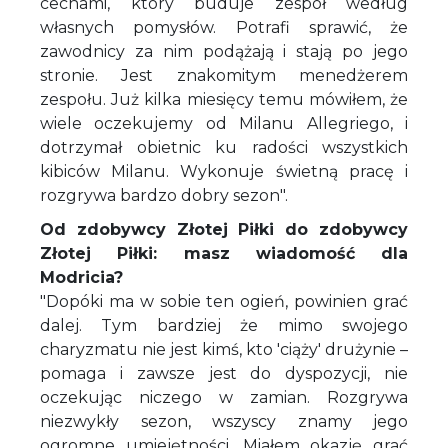
cechami, który buduje zespół według
własnych pomysłów. Potrafi sprawić, że
zawodnicy za nim podążają i stają po jego
stronie. Jest znakomitym menedżerem
zespołu. Już kilka miesięcy temu mówiłem, że
wiele oczekujemy od Milanu Allegriego, i
dotrzymał obietnic ku radości wszystkich
kibiców Milanu. Wykonuje świetną pracę i
rozgrywa bardzo dobry sezon".
Od zdobywcy Złotej Piłki do zdobywcy
Złotej Piłki: masz wiadomość dla
Modricia?
"Dopóki ma w sobie ten ogień, powinien grać
dalej. Tym bardziej że mimo swojego
charyzmatu nie jest kimś, kto 'ciąży' drużynie –
pomaga i zawsze jest do dyspozycji, nie
oczekując niczego w zamian. Rozgrywa
niezwykły sezon, wszyscy znamy jego
ogromne umiejętności. Miałem okazję grać