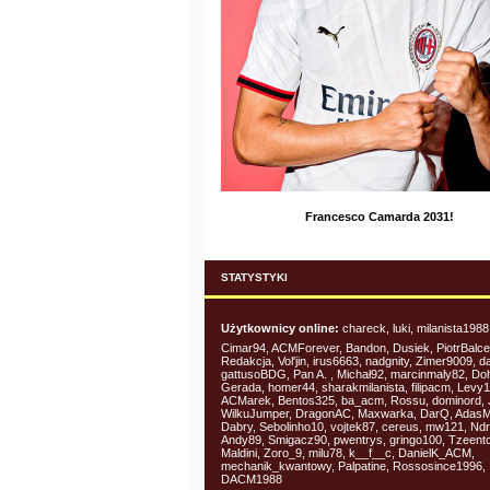
Francesco Camarda 2031!
STATYSTYKI
Użytkownicy online:
chareck, luki, milanista1988
Cimar94, ACMForever, Bandon, Dusiek, PiotrBalce
Redakcja, Vol'jin, irus6663, nadgnity, Zimer9009, 
gattusoBDG, Pan A. , Michał92, marcinmaly82, Doh
Gerada, homer44, sharakmilanista, filipacm, Levy1
ACMarek, Bentos325, ba_acm, Rossu, dominord, 
WilkuJumper, DragonAC, Maxwarka, DarQ, AdasM
Dabry, Sebolinho10, vojtek87, cereus, mw121, Nd
Andy89, Smigacz90, pwentrys, gringo100, Tzeentc
Maldini, Zoro_9, milu78, k__f__c, DanielK_ACM,
mechanik_kwantowy, Palpatine, Rossosince1996,
DACM1988