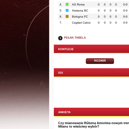
4.
AS Roma
0
0
0
0
0-0
5.
Atalanta BC
0
0
0
0
0-0
6.
Bologna FC
0
0
0
0
0-0
7.
Cagliari Calcio
0
0
0
0
0-0
PEŁNA TABELA
KONTUZJE
ROZWIŃ
ISS
ANKIETA
Czy mianowanie Rúbena Amorima nowym tre
Milanu to właściwy wybór?