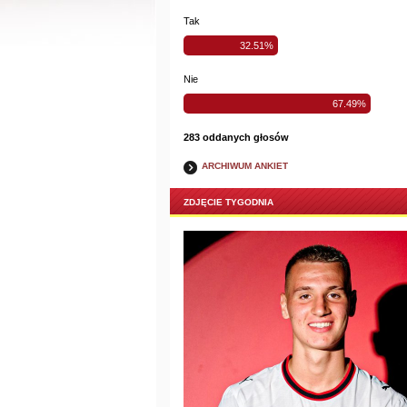
Tak
32.51%
Nie
67.49%
283 oddanych głosów
ARCHIWUM ANKIET
ZDJĘCIE TYGODNIA