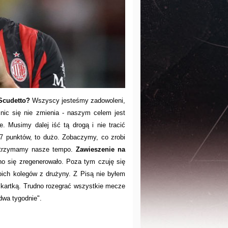
Scudetto?
Wszyscy jesteśmy zadowoleni,
 nic się nie zmienia - naszym celem jest
. Musimy dalej iść tą drogą i nie tracić
7 punktów, to dużo. Zobaczymy, co zrobi
 utrzymamy nasze tempo.
Zawieszenie na
o się zregenerowało. Poza tym czuję się
ich kolegów z drużyny. Z Pisą nie byłem
 kartką. Trudno rozegrać wszystkie mecze
dwa tygodnie".