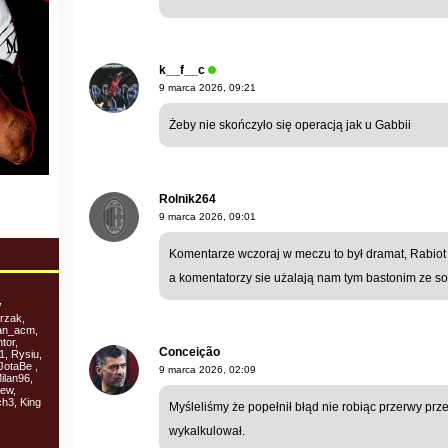
k__f__c
9 marca 2026, 09:21
Żeby nie skończyło się operacją jak u Gabbii
Rolnik264
9 marca 2026, 09:01
Komentarze wczoraj w meczu to był dramat, Rabiot l
a komentatorzy sie użalają nam tym bastonim ze sob
,
rzak,
dan_acm,
tor,
Conceição
1, Rysiu,
JotaBe ,
9 marca 2026, 02:09
ilan96,
rew,
h3, King
Myśleliśmy że popełnił błąd nie robiąc przerwy prze
wykalkulował.