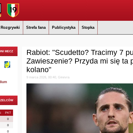
Rozgrywki
Strefa fana
Publicystyka
Stopka
Rabiot: "Scudetto? Tracimy 7 pu
NI MECZ
Zawieszenie? Przyda mi się ta
kolano"
9 marca 2026, 00:40, Ginevra
dium
RZELCÓW
i
PKT
0
0
0