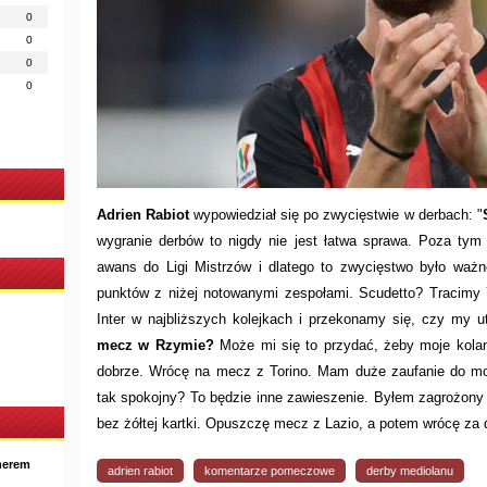
0
0
0
0
Adrien Rabiot
wypowiedział się po zwycięstwie w derbach: "
wygranie derbów to nigdy nie jest łatwa sprawa. Poza tym
awans do Ligi Mistrzów i dlatego to zwycięstwo było ważne
punktów z niżej notowanymi zespołami. Scudetto? Tracimy 
Inter w najbliższych kolejkach i przekonamy się, czy my
mecz w Rzymie?
Może mi się to przydać, żeby moje kolan
dobrze. Wrócę na mecz z Torino. Mam duże zaufanie do mo
tak spokojny? To będzie inne zawieszenie. Byłem zagrożony
bez żółtej kartki. Opuszczę mecz z Lazio, a potem wrócę za 
nerem
adrien rabiot
komentarze pomeczowe
derby mediolanu