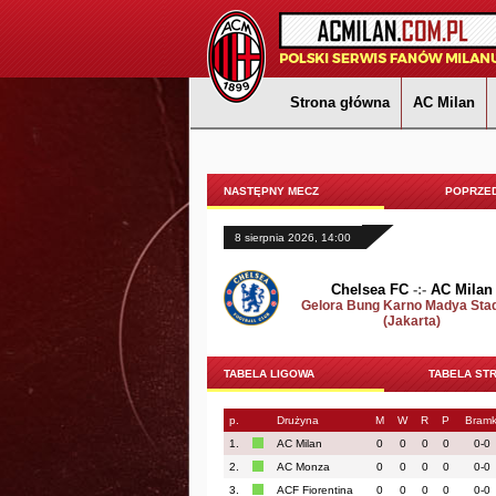
Strona główna
AC Milan
NASTĘPNY MECZ
POPRZED
8 sierpnia 2026, 14:00
Chelsea FC
-:-
AC Milan
Gelora Bung Karno Madya Sta
(Jakarta)
TABELA LIGOWA
TABELA ST
p.
Drużyna
M
W
R
P
Bramk
1.
AC Milan
0
0
0
0
0-0
2.
AC Monza
0
0
0
0
0-0
3.
ACF Fiorentina
0
0
0
0
0-0