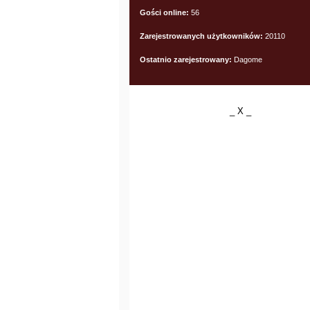
Gości online:
56
Zarejestrowanych użytkowników:
20110
Ostatnio zarejestrowany:
Dagome
_ X _