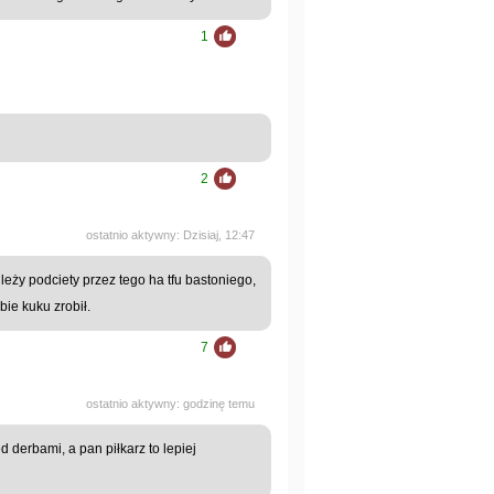
1
2
ostatnio aktywny: Dzisiaj, 12:47
eży podciety przez tego ha tfu bastoniego,
ie kuku zrobił.
7
ostatnio aktywny: godzinę temu
d derbami, a pan piłkarz to lepiej