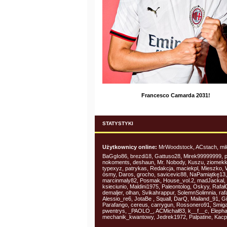
Francesco Camarda 2031!
STATYSTYKI
Użytkownicy online:
MrWoodstock, ACstach, mil
BaGgIo86, brezdi18, Gattuso28, Mirek99999999, 
nokoments, deshaun, Mr. Nobody, Kuszu, ziomekk
typexyz, patrykas, Redakcja, maciekpl, Mieszko, 
ósmy, Daros, grocho, savicevic88, NaPamiątkę13,
marcinmaly82, Posmak, House_vol.2, madJackal, 
ksieciunio, Maldini1975, Paleontolog, Oskyy, Rafał
demaljer, olhan, Svikahrappur, SolemnSolimnia, raf
Alessio_re6, JotaBe , Squall, DarQ, Mailand_91, G
Parafango, cereus, carrygun, Rossonero91, Smig
pwentrys, _PAOLO_, ACMichał83, k__f__c, Elepha
mechanik_kwantowy, Jedrek1972, Palpatine, Kac