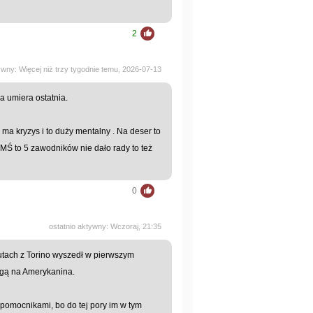
2
ywny: Więcej niż trzy tygodnie temu, 2026-07-13
ja umiera ostatnia.
ma kryzys i to duży mentalny . Na deser to
 MŚ to 5 zawodników nie dało rady to też
0
ostatnio aktywny: Wczoraj, 21:35
utach z Torino wyszedł w pierwszym
wagą na Amerykanina.
pomocnikami, bo do tej pory im w tym