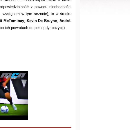
odpowiedzialność z powodu nieobecności
 występem w tym sezonie), to w środku
tt McTominay
,
Kevin De Bruyne
,
André-
(po ich powrotach do pełnej dyspozycji).