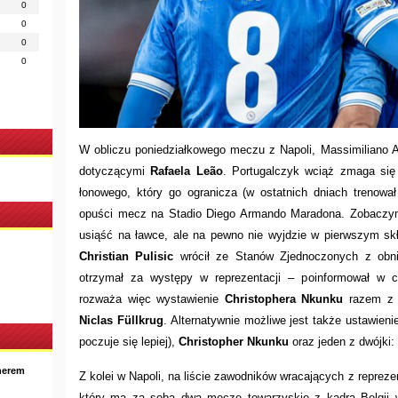
0
0
0
0
W obliczu poniedziałkowego meczu z Napoli, Massimiliano Al
dotyczącymi
Rafaela Leão
. Portugalczyk wciąż zmaga się
łonowego, który go ogranicza (w ostatnich dniach trenował
opuści mecz na Stadio Diego Armando Maradona. Zobaczym
usiąść na ławce, ale na pewno nie wyjdzie w pierwszym skł
Christian Pulisic
wrócił ze Stanów Zjednoczonych z obni
otrzymał za występy w reprezentacji – poinformował w 
rozważa więc wystawienie
Christophera Nkunku
razem z 
Niclas Füllkrug
. Alternatywnie możliwe jest także ustawieni
poczuje się lepiej),
Christopher Nkunku
oraz jeden z dwójki:
nerem
Z kolei w Napoli, na liście zawodników wracających z reprezen
który ma za sobą dwa mecze towarzyskie z kadrą Belgii 