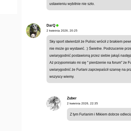
ustawieniu wybitnie nie szło.
DarQ
2 kwietnia 2026, 20:25
Sky sport stwierdził że Pulisic wrócił z brakiem pewn
nie może go wystawić. :) Świetne. Podrzucenie prz
uwiarygodnić postawioną przez siebie jakąś następ
Aż przypomniało mi się " pierdzenie na forum" że F
uwiarygodnić że Furlani zaprzepaścił szansę na prz
wszyscy wiemy.
Zuber
2 kwietnia 2026, 22:35
Z tym Furlanim i Mikiem dobrze odlecia