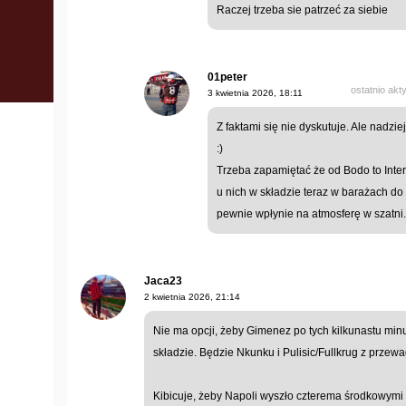
Raczej trzeba sie patrzeć za siebie
01peter
ostatnio akt
3 kwietnia 2026, 18:11
Z faktami się nie dyskutuje. Ale nadzie
:)
Trzeba zapamiętać że od Bodo to Inter 
u nich w składzie teraz w barażach do
pewnie wpłynie na atmosferę w szatni.
Jaca23
2 kwietnia 2026, 21:14
Nie ma opcji, żeby Gimenez po tych kilkunastu min
składzie. Będzie Nkunku i Pulisic/Fullkrug z prze
Kibicuje, żeby Napoli wyszło czterema środkowymi 