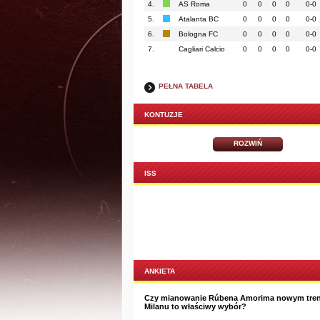
4.
AS Roma
0
0
0
0
0-0
5.
Atalanta BC
0
0
0
0
0-0
6.
Bologna FC
0
0
0
0
0-0
7.
Cagliari Calcio
0
0
0
0
0-0
PEŁNA TABELA
KONTUZJE
ROZWIŃ
ISS
ANKIETA
Czy mianowanie Rúbena Amorima nowym tre
Milanu to właściwy wybór?