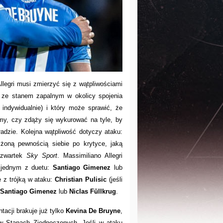
legri musi zmierzyć się z wątpliwościami
 ze stanem zapalnym w okolicy spojenia
 indywidualnie) i który może sprawić, że
y, czy zdąży się wykurować na tyle, by
adzie. Kolejna wątpliwość dotyczy ataku:
żoną pewnością siebie po krytyce, jaką
czwartek
Sky Sport
. Massimiliano Allegri
jednym z duetu:
Santiago Gimenez
lub
e z trójką w ataku:
Christian Pulisic
(jeśli
Santiago Gimenez
lub
Niclas Füllkrug
.
tacji brakuje już tylko
Kevina De Bruyne
,
w Stanach Zjednoczonych. Jeśli w ataku