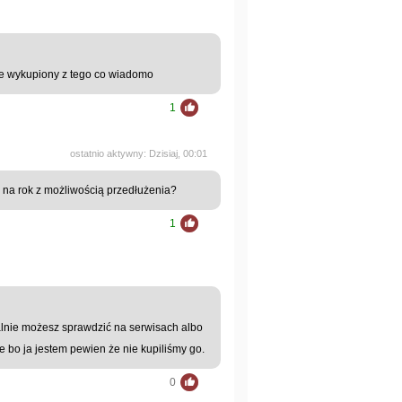
nie wykupiony z tego co wiadomo
1
ostatnio aktywny: Dzisiaj, 00:01
u na rok z możliwością przedłużenia?
1
lnie możesz sprawdzić na serwisach albo
ie bo ja jestem pewien że nie kupiliśmy go.
0