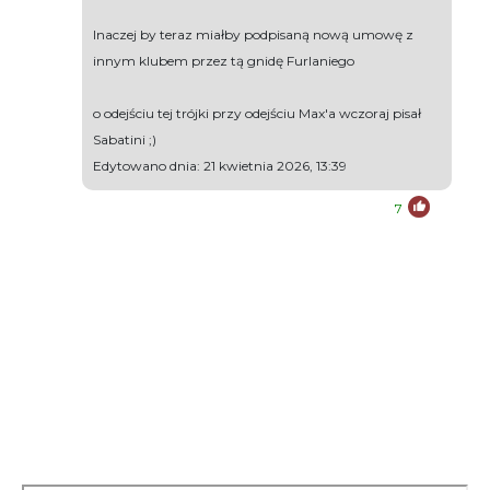
Inaczej by teraz miałby podpisaną nową umowę z
innym klubem przez tą gnidę Furlaniego
o odejściu tej trójki przy odejściu Max'a wczoraj pisał
Sabatini ;)
Edytowano dnia: 21 kwietnia 2026, 13:39
7