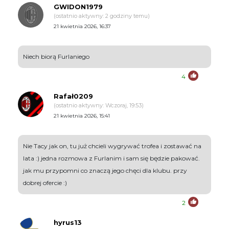
GWIDON1979
(ostatnio aktywny: 2 godziny temu)
21 kwietnia 2026, 16:37
Niech biorą Furlaniego
4
Rafał0209
(ostatnio aktywny: Wczoraj, 19:53)
21 kwietnia 2026, 15:41
Nie Tacy jak on, tu już chcieli wygrywać trofea i zostawać na
lata :) jedna rozmowa z Furlanim i sam się będzie pakować.
jak mu przypomni co znaczą jego chęci dla klubu. przy
dobrej ofercie :)
2
hyrus13