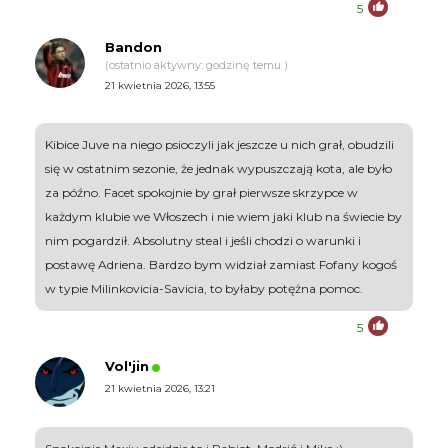
5
Bandon
(ostatnio aktywny: godzinę temu )
21 kwietnia 2026, 13:55
Kibice Juve na niego psioczyli jak jeszcze u nich grał, obudzili
się w ostatnim sezonie, że jednak wypuszczają kota, ale było
za późno. Facet spokojnie by grał pierwsze skrzypce w
każdym klubie we Włoszech i nie wiem jaki klub na świecie by
nim pogardził. Absolutny steal i jeśli chodzi o warunki i
postawę Adriena. Bardzo bym widział zamiast Fofany kogoś
w typie Milinkovicia-Savicia, to byłaby potężna pomoc.
5
Vol'jin
21 kwietnia 2026, 13:21