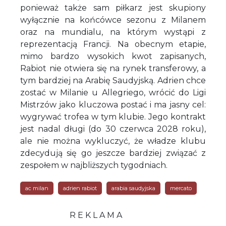
ponieważ także sam piłkarz jest skupiony
wyłącznie na końcówce sezonu z Milanem
oraz na mundialu, na którym wystąpi z
reprezentacją Francji. Na obecnym etapie,
mimo bardzo wysokich kwot zapisanych,
Rabiot nie otwiera się na rynek transferowy, a
tym bardziej na Arabię Saudyjską. Adrien chce
zostać w Milanie u Allegriego, wrócić do Ligi
Mistrzów jako kluczowa postać i ma jasny cel:
wygrywać trofea w tym klubie. Jego kontrakt
jest nadal długi (do 30 czerwca 2028 roku),
ale nie można wykluczyć, że władze klubu
zdecydują się go jeszcze bardziej związać z
zespołem w najbliższych tygodniach.
ac milan
adrien rabiot
arabia saudyjska
mercato
R E K L A M A