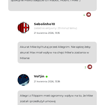
Spokojnie Maxiu odejdzie to i Rabiot, Modrić i Mike :)
4
Sebolinho10
(ostatnio aktywny: 29 minut temu)
21 kwietnia 2026, 13:35
Akurat Mike był tutaj przed Allegrim. Nie sądzę żeby
akurat Max miał wpływ na chęci Mike'a zostania w
Milanie
2
Vol'jin
21 kwietnia 2026, 13:38
Allegri z Filippim mieli ogromny wpływ na to, że Mike
został i przedłużył umowę