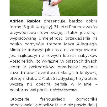
Adrien Rabiot
prezentuje bardzo dobrą
formę (6 goli i 4 asysty). 31-letni Francuz wniósł
przywództwo i równowagę, a także już silną i
wypracowaną umiejętność przekładania na
boisko pomysłów trenera Maxa Allegriego.
Mimo że dołączył jako ostatni, zdecydowanie
jest najlepszym z nowych letnich nabytków
Rossonerich, i to wyraźnie. W ostatnich dniach
jeden z pośredników przedstawił byłemu
zawodnikowi Juventusu i Marsylii lukratywną
ofertę z klubu z Arabii Saudyjskiej: trzykrotnie
wyższą niż obecna pensja w Milanie –
poinformował portal
CalcioMercato
.
Otoczenie francuskiego pomocnika
odnotowało tę możliwość, ale nie poszło dalej,