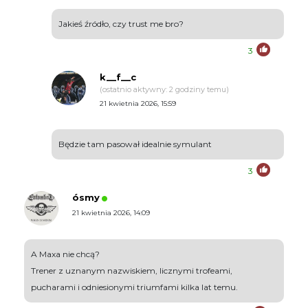
Jakieś źródło, czy trust me bro?
3
k__f__c
(ostatnio aktywny: 2 godziny temu)
21 kwietnia 2026, 15:59
Będzie tam pasował idealnie symulant
3
ósmy
21 kwietnia 2026, 14:09
A Maxa nie chcą?
Trener z uznanym nazwiskiem, licznymi trofeami,
pucharami i odniesionymi triumfami kilka lat temu.