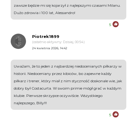
zawsze będzie mi się kojarzył z najlepszymi czasami Milanu.
Dużo zdrowia i 100 lat, Alessandro!
5
Piotrek1899
(ostatnio aktywny: Dzisiaj, 00:54)
24 kwietnia 2026, 14:42
Uważam, że to jeden z najbardziej niedocenianych piłkarzy w
historii. Niedoceniany przez kibiców, bo zapewne każdy
piłkarz i trener, który miał z nim styczność doskonale wie, jak
dobry był Costacurta. W swoim primie mógł grać w każdym
klubie. Pierwsze skrzypce oczywiście. Wszystkiego
najlepszego, Billy!!!
5