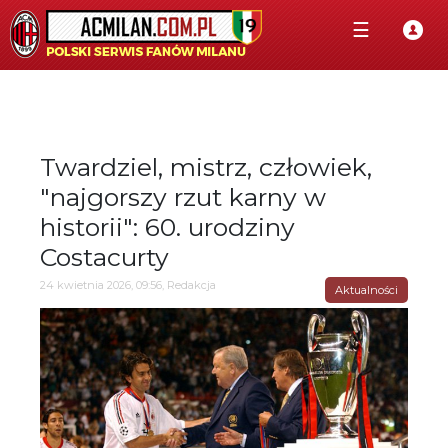
☰
Twardziel, mistrz, człowiek,
"najgorszy rzut karny w
historii": 60. urodziny
Costacurty
24 kwietnia 2026, 09:56, Redakcja
Aktualności