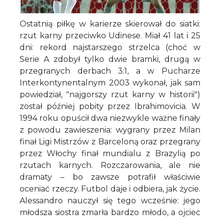
Ostatnią piłkę w karierze skierował do siatki:
rzut karny przeciwko Udinese. Miał 41 lat i 25
dni: rekord najstarszego strzelca (choć w
Serie A zdobył tylko dwie bramki, drugą w
przegranych derbach 3:1, a w Pucharze
Interkontynentalnym 2003 wykonał, jak sam
powiedział, "najgorszy rzut karny w historii")
został później pobity przez Ibrahimovicia. W
1994 roku opuścił dwa niezwykle ważne finały
z powodu zawieszenia: wygrany przez Milan
finał Ligi Mistrzów z Barceloną oraz przegrany
przez Włochy finał mundialu z Brazylią po
rzutach karnych. Rozczarowania, ale nie
dramaty – bo zawsze potrafił właściwie
oceniać rzeczy. Futbol daje i odbiera, jak życie.
Alessandro nauczył się tego wcześnie: jego
młodsza siostra zmarła bardzo młodo, a ojciec