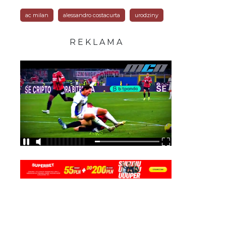
ac milan
alessandro costacurta
urodziny
R E K L A M A