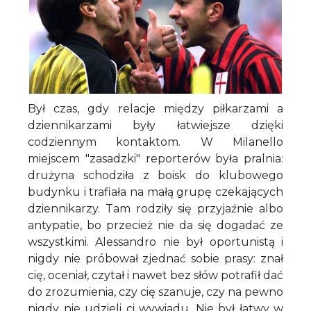
Był czas, gdy relacje między piłkarzami a
dziennikarzami były łatwiejsze dzięki
codziennym kontaktom. W Milanello
miejscem "zasadzki" reporterów była pralnia:
drużyna schodziła z boisk do klubowego
budynku i trafiała na małą grupę czekających
dziennikarzy. Tam rodziły się przyjaźnie albo
antypatie, bo przecież nie da się dogadać ze
wszystkimi. Alessandro nie był oportunistą i
nigdy nie próbował zjednać sobie prasy: znał
cię, oceniał, czytał i nawet bez słów potrafił dać
do zrozumienia, czy cię szanuje, czy na pewno
nigdy nie udzieli ci wywiadu. Nie był łatwy w