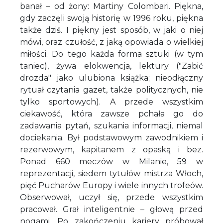
banał – od żony: Martiny Colombari. Piękna,
gdy zaczęli swoją historię w 1996 roku, piękna
także dziś. I piękny jest sposób, w jaki o niej
mówi, oraz czułość, z jaką opowiada o wielkiej
miłości. Do tego każda forma sztuki (w tym
taniec), żywa elokwencja, lektury ("Zabić
drozda" jako ulubiona książka; nieodłączny
rytuał czytania gazet, także politycznych, nie
tylko sportowych). A przede wszystkim
ciekawość, która zawsze pchała go do
zadawania pytań, szukania informacji, niemal
dociekania. Był podstawowym zawodnikiem i
rezerwowym, kapitanem z opaską i bez.
Ponad 660 meczów w Milanie, 59 w
reprezentacji, siedem tytułów mistrza Włoch,
pięć Pucharów Europy i wiele innych trofeów.
Obserwował, uczył się, przede wszystkim
pracował. Grał inteligentnie – głową przed
nogami. Po zakończeniu kariery próbował