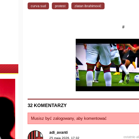
curva sud
protest
zlatan ibrahimović
#
32 KOMENTARZY
Musisz być zalogowany, aby komentować
adi_avanti
ostatnio 
25 maja 2026, 17:32