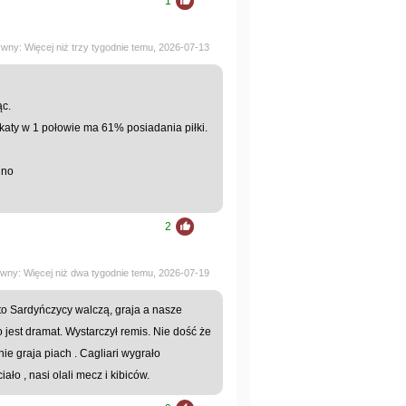
1
ywny: Więcej niż trzy tygodnie temu, 2026-07-13
ąc.
katy w 1 połowie ma 61% posiadania piłki.
dno
2
ywny: Więcej niż dwa tygodnie temu, 2026-07-19
 to Sardyńczycy walczą, graja a nasze
o jest dramat. Wystarczył remis. Nie dość że
nie graja piach . Cagliari wygrało
ało , nasi olali mecz i kibiców.