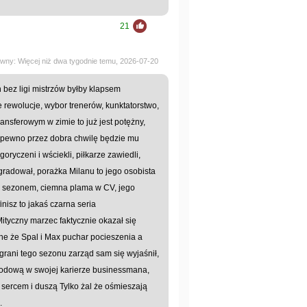
21
ywny: Więcej niż dwa tygodnie temu, 2026-07-20
n bez ligi mistrzów byłby klapsem
 rewolucje, wybor trenerów, kunktatorstwo,
transferowym w zimie to już jest potężny,
a pewno przez dobra chwilę będzie mu
oryczeni i wściekli, piłkarze zawiedli,
radował, porażka Milanu to jego osobista
ym sezonem, ciemna plama w CV, jego
inisz to jakaś czarna seria
ityczny marzec faktycznie okazał się
ne że Spal i Max puchar pocieszenia a
grani tego sezonu zarząd sam się wyjaśnił,
wodową w swojej karierze businessmana,
z sercem i duszą Tylko żal że ośmieszają
.