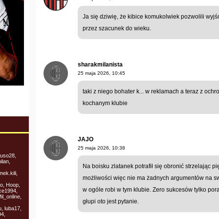
Ja się dziwię, że kibice komukolwiek pozwolili wy
przez szacunek do wieku.
sharakmilanista
25 maja 2026, 10:45
taki z niego bohater k... w reklamach a teraz z oc
kochanym klubie
JAJO
25 maja 2026, 10:38
tuso28,
ilan,
Na boisku zlatanek potrafił się obronić strzelając p
ek.kili,
możliwości więc nie ma żadnych argumentów na sw
o, Hoop,
w ogóle robi w tym klubie. Zero sukcesów tylko por
nce1994,
l_online,
głupi oto jest pytanie.
, luba17,
94,