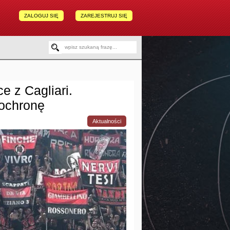
ZALOGUJ SIĘ
ZAREJESTRUJ SIĘ
e z Cagliari.
 ochronę
Aktualności