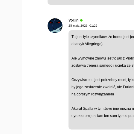
Vol'jin
25 maja 2026, 01:26
Tu jest tyle czynników, że trener jest 
ołtarzyk Allegriego)
Ale wymowne znowu jest to jak z Piol
zostawia trenera samego i ucieka ze st
Oczywiście tu jest potrzebny reset, ty
by jego zasłużenie zwolnić, ale Furlan
najgorszym rozwiązaniem
Akurat Spalla w tym Juve imo można naj
dyrektorem jest tam ten sam typ co pr