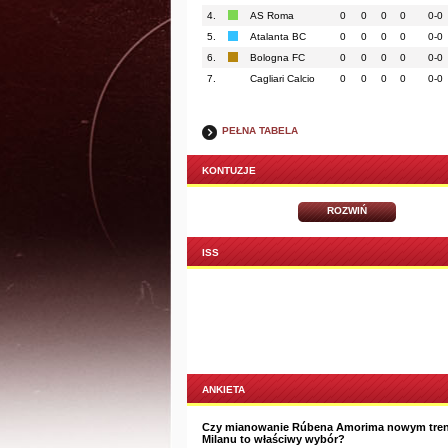
4.
AS Roma
0
0
0
0
0-0
5.
Atalanta BC
0
0
0
0
0-0
6.
Bologna FC
0
0
0
0
0-0
7.
Cagliari Calcio
0
0
0
0
0-0
PEŁNA TABELA
KONTUZJE
ROZWIŃ
ISS
ANKIETA
Czy mianowanie Rúbena Amorima nowym tre
Milanu to właściwy wybór?