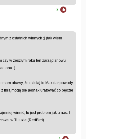
8
jednym z ostatnich winnych ;] (tak wiem
im czy w zeszłym roku ten zarząd znowu
adionu :)
lko mam obawy, że dzisiaj to Max dał powody
i z Ibrą mogą się jednak uratować co będzie
mniej winnić, tu jest problem jak u nas. I
acował w Tuluzie (RedBird)
1