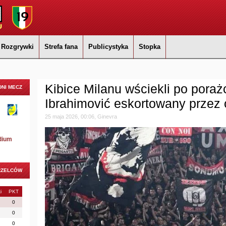
Rozgrywki
Strefa fana
Publicystyka
Stopka
Kibice Milanu wściekli po porażc
NI MECZ
Ibrahimović eskortowany przez
25 maja 2026, 00:06, Ginevra
dium
RZELCÓW
i
PKT
0
0
0