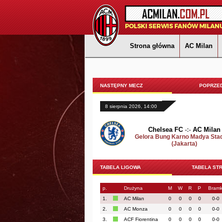
Strona główna
AC Milan
NASTĘPNY MECZ
POPRZED
8 sierpnia 2026, 14:00
Chelsea FC
-:-
AC Milan
Gelora Bung Karno Madya Sta
(Jakarta)
TABELA LIGOWA
TABELA ST
p.
Drużyna
M
W
R
P
Bramk
1.
AC Milan
0
0
0
0
0-0
2.
AC Monza
0
0
0
0
0-0
3.
ACF Fiorentina
0
0
0
0
0-0