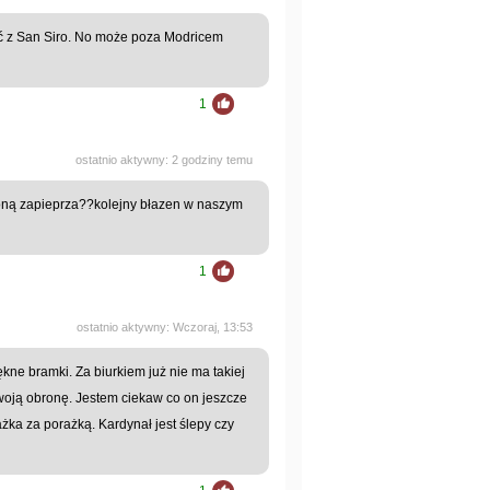
jść z San Siro. No może poza Modricem
1
ostatnio aktywny: 2 godziny temu
hroną zapieprza??kolejny błazen w naszym
1
ostatnio aktywny: Wczoraj, 13:53
iękne bramki. Za biurkiem już nie ma takiej
oją obronę. Jestem ciekaw co on jeszcze
ażka za porażką. Kardynał jest ślepy czy