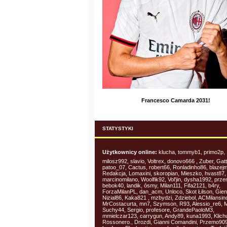
Francesco Camarda 2031!
STATYSTYKI
Użytkownicy online:
klucha, tommyb1, primo2p,
milosz992, slavio, Voltrex, donovo666 , Zuber, Gat
patoo_07, Cactus, robert66, Ronladinho86, blazejm
Redakcja, Lomaxini, skoropian, Mieszko, hvast87,
marcinomilano, Woolfik92, Vol'jin, dysha1992, przem
bebok40, landik, ósmy, Milan111, Fifa2121, b4ry,
ForzaMilanPL, dan_acm, Unloco, Skot Łilson, Gien
Nizial86, Kaka821 , mzbydzi, Zdziebol, ACMilansi
MrCostacurta, mn7, Szymson, R93, Alessio_re6, Mi
Suchy44, Sergio, profesore, GrandePaoloM3,
mmielczar123, carrygun, Andy89, kuna1993, Klichu
Rossonero., Drozdi, Gianni Comandini, Przemo90