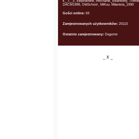
k__f__c, Elephantine, mechanik_kwantowy, Trefniś
DACM1988, OldSchool , MiKuu, Milanista_1990
Gości online:
69
Zarejestrowanych użytkowników:
20110
Ostatnio zarejestrowany:
Dagome
_ X _