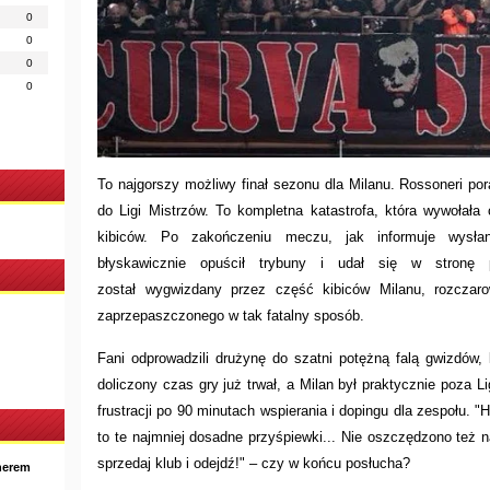
0
0
0
0
To najgorszy możliwy finał sezonu dla Milanu. Rossoneri po
do Ligi Mistrzów. To kompletna katastrofa, która wywołała 
kibiców. Po zakończeniu meczu, jak informuje wysła
błyskawicznie opuścił trybuny i udał się w stronę
został wygwizdany przez część kibiców Milanu, rozcza
zaprzepaszczonego w tak fatalny sposób.
Fani odprowadzili drużynę do szatni potężną falą gwizdów,
doliczony czas gry już trwał, a Milan był praktycznie poza 
frustracji po 90 minutach wspierania i dopingu dla zespołu. 
to te najmniej dosadne przyśpiewki... Nie oszczędzono też nat
sprzedaj klub i odejdź!" – czy w końcu posłucha?
nerem