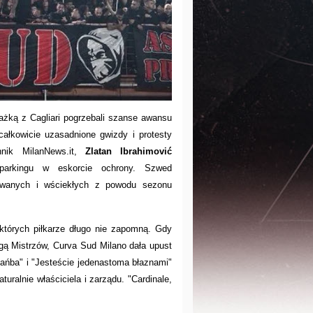
rażką z Cagliari pogrzebali szanse awansu
całkowicie uzasadnione gwizdy i protesty
nnik MilanNews.it,
Zlatan Ibrahimović
 parkingu w eskorcie ochrony. Szwed
rowanych i wściekłych z powodu sezonu
 których piłkarze długo nie zapomną. Gdy
Ligą Mistrzów, Curva Sud Milano dała upust
"Hańba" i "Jesteście jedenastoma błaznami"
uralnie właściciela i zarządu. "Cardinale,