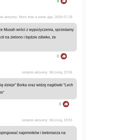
9
nio aktywny: More than a week ago, 2026-07-29
, że Musah wróci z wypożyczenia, sprzedamy
cił na zielono i będzie zdiwko, że
0
ostatnio aktywny: Wczoraj, 23:56
ię dzieje" Borka oraz widzę nagłówki "Lech
em"
0
ostatnio aktywny: Wczoraj, 19:53
dopingować najemników i betoniarza na