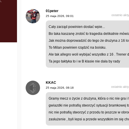
,
01peter
ostatnio akt
25 maja 2026, 09:01
Cały zarząd powinien dostać wpie...
Bo taka kaszanę zrobić to tragedia delikatnie mówi
Jak można doprowadzić do tego że drużyna z 16 lo
To Milan powinien rządzić na boisku.
Ale tak allegro woli wybijać wszystko z 16 . Trener 
Ta jego taktyka to i w B klasie nie dała by rady
KKAC
ostatnio akt
25 maja 2026, 08:18
Gramy mecz o życie z drużyna, która o nic nie gra i
gwiazdki nie potrafią stworzyć sytuacji bramkowej t
nic nie potrafią stworzyć z przodu to jeszcze w obro
zasłużenie , byli lepsi a przede wszystkim im się chci