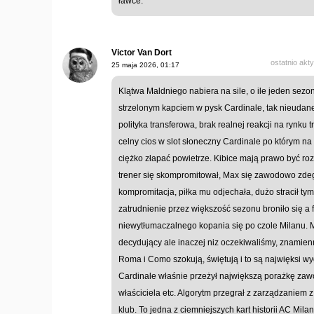
ławce.
Victor Van Dort
ostatnio akt
25 maja 2026, 01:17
Klątwa Maldniego nabiera na sile, o ile jeden sezo
strzelonym kapciem w pysk Cardinale, tak nieudane
polityka transferowa, brak realnej reakcji na rynku 
celny cios w slot słoneczny Cardinale po którym n
ciężko złapać powietrze. Kibice mają prawo być rozg
trener się skompromitował, Max się zawodowo zdeg
kompromitacja, piłka mu odjechała, dużo stracił t
zatrudnienie przez większość sezonu broniło się a f
niewytłumaczalnego kopania się po czole Milanu. M
decydujący ale inaczej niz oczekiwaliśmy, znamien
Roma i Como szokują, świętują i to są najwięksi wy
Cardinale właśnie przeżył największą porażkę za
właściciela etc. Algorytm przegrał z zarządzaniem 
klub. To jedna z ciemniejszych kart historii AC Milan