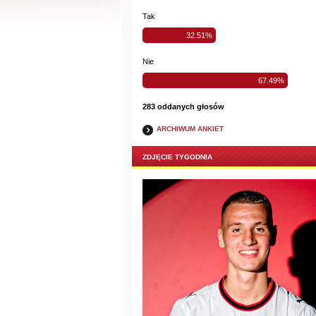
Tak
32.51%
Nie
67.49%
283 oddanych głosów
ARCHIWUM ANKIET
ZDJĘCIE TYGODNIA