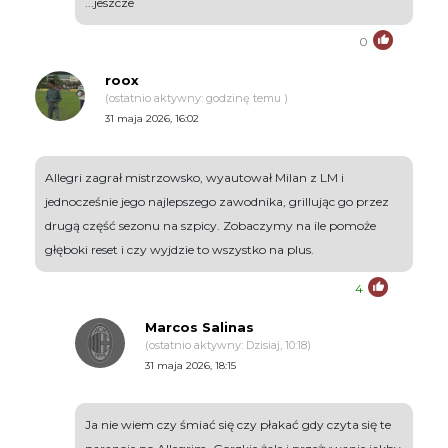
...jeszcze
0
roox
(ostatnio aktywny: godzinę temu )
31 maja 2026, 16:02
Allegri zagrał mistrzowsko, wyautował Milan z LM i
jednocześnie jego najlepszego zawodnika, grillując go przez
drugą część sezonu na szpicy. Zobaczymy na ile pomoże
głęboki reset i czy wyjdzie to wszystko na plus.
4
Marcos Salinas
(ostatnio aktywny: Dzisiaj, 10:18)
31 maja 2026, 18:15
Ja nie wiem czy śmiać się czy płakać gdy czyta się te