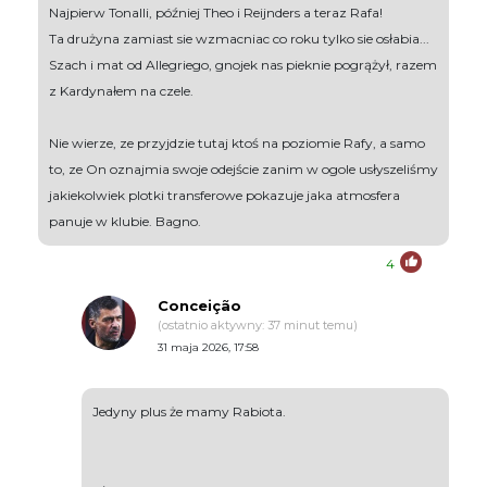
Najpierw Tonalli, później Theo i Reijnders a teraz Rafa!
Ta drużyna zamiast sie wzmacniac co roku tylko sie osłabia...
Szach i mat od Allegriego, gnojek nas pieknie pogrążył, razem
z Kardynałem na czele.
Nie wierze, ze przyjdzie tutaj ktoś na poziomie Rafy, a samo
to, ze On oznajmia swoje odejście zanim w ogole usłyszeliśmy
jakiekolwiek plotki transferowe pokazuje jaka atmosfera
panuje w klubie. Bagno.
4
Conceição
(ostatnio aktywny: 37 minut temu)
31 maja 2026, 17:58
Jedyny plus że mamy Rabiota.