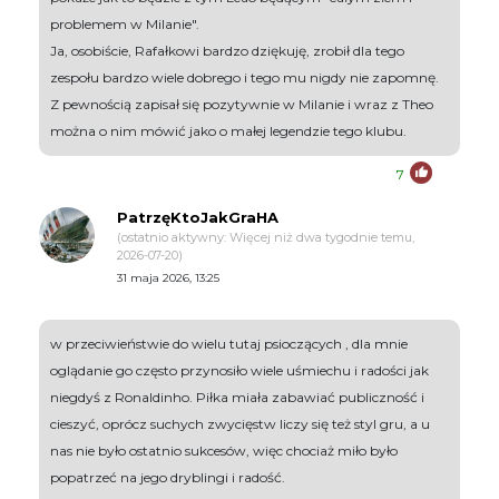
problemem w Milanie".
Ja, osobiście, Rafałkowi bardzo dziękuję, zrobił dla tego
zespołu bardzo wiele dobrego i tego mu nigdy nie zapomnę.
Z pewnością zapisał się pozytywnie w Milanie i wraz z Theo
można o nim mówić jako o małej legendzie tego klubu.
7
PatrzęKtoJakGraHA
(ostatnio aktywny: Więcej niż dwa tygodnie temu,
2026-07-20)
31 maja 2026, 13:25
w przeciwieństwie do wielu tutaj psioczących , dla mnie
oglądanie go często przynosiło wiele uśmiechu i radości jak
niegdyś z Ronaldinho. Piłka miała zabawiać publiczność i
cieszyć, oprócz suchych zwycięstw liczy się też styl gru, a u
nas nie było ostatnio sukcesów, więc chociaż miło było
popatrzeć na jego dryblingi i radość.