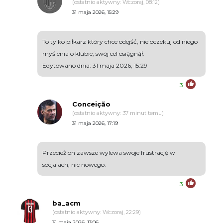
(ostatnio aktywny: Wczoraj, 08:12)
31 maja 2026, 15:29
To tylko piłkarz który chce odejść, nie oczekuj od niego
myślenia o klubie, swój cel osiągnął.
Edytowano dnia: 31 maja 2026, 15:29
3
Conceição
(ostatnio aktywny: 37 minut temu)
31 maja 2026, 17:19
Przecież on zawsze wylewa swoje frustrację w
socjalach, nic nowego.
3
ba_acm
(ostatnio aktywny: Wczoraj, 22:29)
31 maja 2026, 13:06