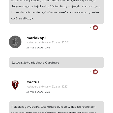
strzałach w przeciągu paru sezonów nabijania się z niego.
Jedyne co go w tej chwili z Vinim łączy to język i stan umysłu
i boje się że to może być równie niereformowalny przypadek
co Brazylijczyk.
3
mariokopi
(ostatnio aktywny: Dzisiaj, 10:54)
31 maja 2026, 12:42
Szkoda, że to nie słowa Cardinale
4
Cactus
(ostatnio aktywny: Dzisiaj, 10:10)
31 maja 2026, 12:26
Relacja się wypaliła. Doskonale było to widać po reakcjach
trybun w tym sezonie. Śmieszy mnie natomiast stawianie