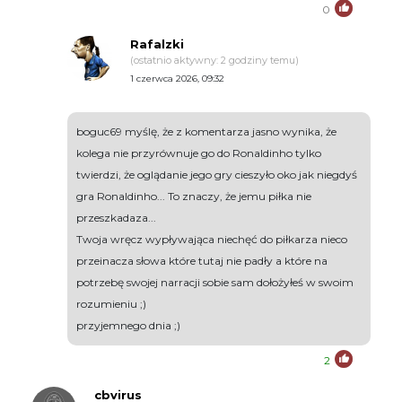
0
Rafalzki
(ostatnio aktywny: 2 godziny temu)
1 czerwca 2026, 09:32
boguc69 myślę, że z komentarza jasno wynika, że
kolega nie przyrównuje go do Ronaldinho tylko
twierdzi, że oglądanie jego gry cieszyło oko jak niegdyś
gra Ronaldinho... To znaczy, że jemu piłka nie
przeszkadaza...
Twoja wręcz wypływająca niechęć do piłkarza nieco
przeinacza słowa które tutaj nie padły a które na
potrzebę swojej narracji sobie sam dołożyłeś w swoim
rozumieniu ;)
przyjemnego dnia ;)
2
cbvirus