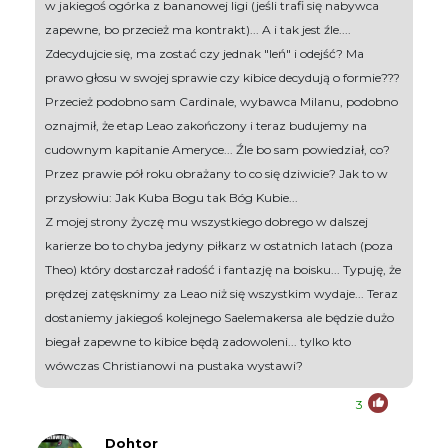
w jakiegoś ogórka z bananowej ligi (jeśli trafi się nabywca
zapewne, bo przecież ma kontrakt)... A i tak jest źle....
Zdecydujcie się, ma zostać czy jednak "leń" i odejść? Ma
prawo głosu w swojej sprawie czy kibice decydują o formie???
Przecież podobno sam Cardinale, wybawca Milanu, podobno
oznajmił, że etap Leao zakończony i teraz budujemy na
cudownym kapitanie Ameryce... Źle bo sam powiedział, co?
Przez prawie pół roku obrażany to co się dziwicie? Jak to w
przysłowiu: Jak Kuba Bogu tak Bóg Kubie...
Z mojej strony życzę mu wszystkiego dobrego w dalszej
karierze bo to chyba jedyny piłkarz w ostatnich latach (poza
Theo) który dostarczał radość i fantazję na boisku... Typuję, że
prędzej zatęsknimy za Leao niż się wszystkim wydaje... Teraz
dostaniemy jakiegoś kolejnego Saelemakersa ale będzie dużo
biegał zapewne to kibice będą zadowoleni... tylko kto
wówczas Christianowi na pustaka wystawi?
3
Dohtor