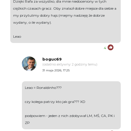
Dzięki Rafa za wszystko, dla mnie niedoceniony w tych
ciężkich czasach gracz. Oby znalazł dobre miejsce dla siebie a
my przytulimy dobry hajs (miejmy nadzieję że dobrze
wydany, o ile wydany).
Leao
4
boguc69
(ostatnio aktywny: 2 godziny temu)
31 maja 2026, 17:25
Leao = Ronaldinho???
czy kolega patrzy kto jak gra??? XD
podpowiem - jeden z nich zdobywał LM, MŚ, CA, PK i
ZP