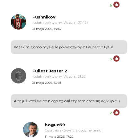
6
Fushnikov
(ostatnio aktywny: Wczoraj, 07:42)
31 maja 2026, 14:16
W takim Como myślę że powalczyłby z Lautaro o tytuł.
3
Fullest Jester 2
(ostatnio aktywny: Wczoraj, 21:55)
31 maja 2026, 13:49
A to już ktoś się po niego zgłosił czy sam chce się wykupić :)
2
boguc69
(ostatnio aktywny: 2 godziny temu)
31 maja 2026, 17:22