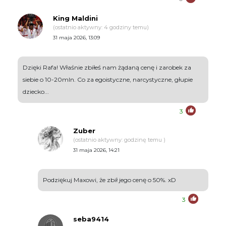
King Maldini
(ostatnio aktywny: 4 godziny temu)
31 maja 2026, 13:09
Dzięki Rafa! Właśnie zbiłeś nam żądaną cenę i zarobek za
siebie o 10-20mln. Co za egoistyczne, narcystyczne, głupie
dziecko...
3
Zuber
(ostatnio aktywny: godzinę temu )
31 maja 2026, 14:21
Podziękuj Maxowi, że zbił jego cenę o 50%. xD
3
seba9414