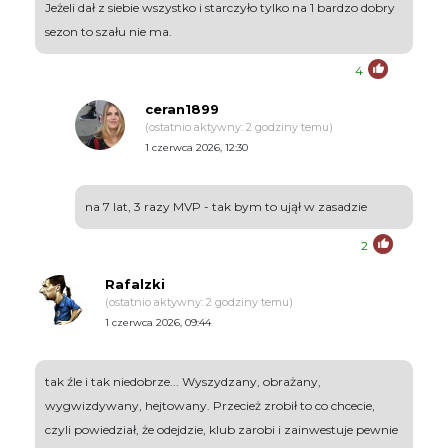
Jeżeli dał z siebie wszystko i starczyło tylko na 1 bardzo dobry
sezon to szału nie ma.
4
ceran1899
(ostatnio aktywny: 2 godziny temu)
1 czerwca 2026, 12:30
na 7 lat, 3 razy MVP - tak bym to ujął w zasadzie
2
Rafalzki
(ostatnio aktywny: 2 godziny temu)
1 czerwca 2026, 09:44
tak źle i tak niedobrze... Wyszydzany, obrażany,
wygwizdywany, hejtowany. Przecież zrobił to co chcecie,
czyli powiedział, że odejdzie, klub zarobi i zainwestuje pewnie