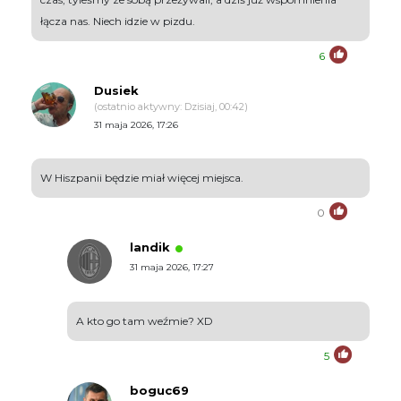
łącza nas. Niech idzie w pizdu.
6
Dusiek
(ostatnio aktywny: Dzisiaj, 00:42)
31 maja 2026, 17:26
W Hiszpanii będzie miał więcej miejsca.
0
landik
31 maja 2026, 17:27
A kto go tam weźmie? XD
5
boguc69