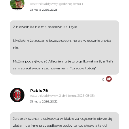
(ostatnio aktywny: godzinę temu )
31 maja 2026, 23:23
Z niewolnika nie ma pracownika. I tyle.
Myślałem że zostanie jeszcze sezon, no ale widocznie chyba
nie.
Można podziękować Allegriemu że gro grillował na 9, a Rafa
sam stracił swoim zachowaniem i "pracowitością"
0
Pablo78
(ostatnio aktywny: 2 dni temu, 2026-08-05)
31 maja 2026, 20:32
Jak brak szans na sukcesy,a w klubie za rządzenie bierze się
zlatan lub inne przypadkowe osoby to kto chce dla takich