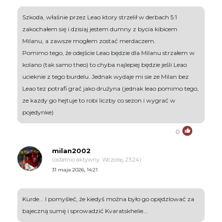
Szkoda, właśnie przez Leao ktory strzelił w derbach 5:1
zakochałem się i dzisiaj jestem dumny z bycia kibicem
Milanu, a zawsze mogłem zostać merdaczem.
Pomimo tego, że odejście Leao będzie dla Milanu strzałem w
kolano (tak samo theo) to chyba najlepiej będzie jeśli Leao
ucieknie z tego burdelu. Jednak wydaje mi sie ze Milan bez
Leao tez potrafi grać jako drużyna (jednak leao pomimo tego,
ze kazdy go hejtuje to robi liczby co sezon i wygrać w
pojedynke)
0
milan2002
(ostatnio aktywny: Wczoraj, 23:24)
31 maja 2026, 14:21
Kurde... I pomyśleć, że kiedyś można było go opędzlować za
bajeczną sumę i sprowadzić Kvaratskhelie...