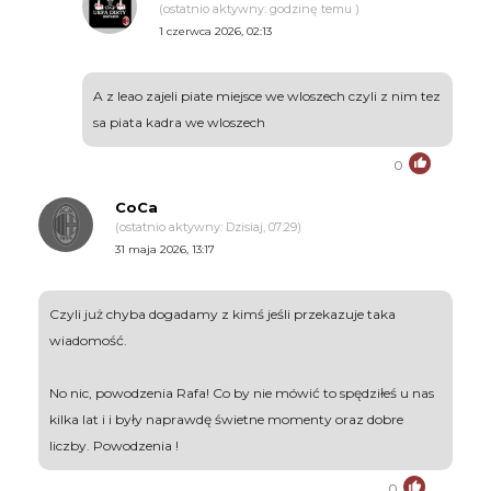
(ostatnio aktywny: godzinę temu )
1 czerwca 2026, 02:13
A z leao zajeli piate miejsce we wloszech czyli z nim tez
sa piata kadra we wloszech
0
CoCa
(ostatnio aktywny: Dzisiaj, 07:29)
31 maja 2026, 13:17
Czyli już chyba dogadamy z kimś jeśli przekazuje taka
wiadomość.
No nic, powodzenia Rafa! Co by nie mówić to spędziłeś u nas
kilka lat i i były naprawdę świetne momenty oraz dobre
liczby. Powodzenia !
0