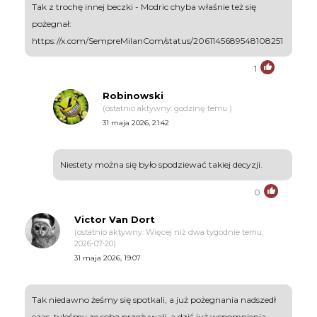
Tak z trochę innej beczki - Modric chyba właśnie też się
pożegnał:
https://x.com/SempreMilanCom/status/2061145689548108251
1
Robinowski
(ostatnio aktywny: godzinę temu )
31 maja 2026, 21:42
Niestety można się było spodziewać takiej decyzji.
0
Victor Van Dort
(ostatnio aktywny: Więcej niż dwa tygodnie temu,
2026-07-20)
31 maja 2026, 19:07
Tak niedawno żeśmy się spotkali, a już pożegnania nadszedł
czas, tyleśmy ze sobą przeżywali, a dziś już wspomnienia