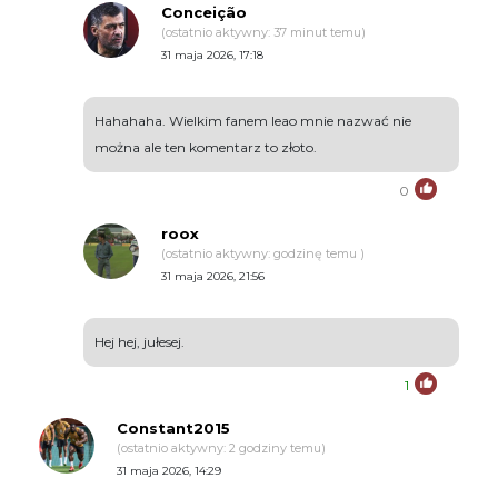
Conceição
(ostatnio aktywny: 37 minut temu)
31 maja 2026, 17:18
Hahahaha. Wielkim fanem leao mnie nazwać nie
można ale ten komentarz to złoto.
0
roox
(ostatnio aktywny: godzinę temu )
31 maja 2026, 21:56
Hej hej, jułesej.
1
Constant2015
(ostatnio aktywny: 2 godziny temu)
31 maja 2026, 14:29