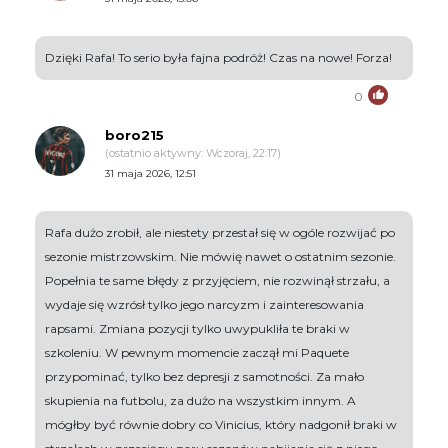
Dzięki Rafa! To serio była fajna podróż! Czas na nowe! Forza!
0
boro215
(ostatnio aktywny: Wczoraj, 22:17)
31 maja 2026, 12:51
Rafa dużo zrobił, ale niestety przestał się w ogóle rozwijać po
sezonie mistrzowskim. Nie mówię nawet o ostatnim sezonie.
Popełnia te same błędy z przyjęciem, nie rozwinął strzału, a
wydaje się wzrósł tylko jego narcyzm i zainteresowania
rapsami. Zmiana pozycji tylko uwypukliła te braki w
szkoleniu. W pewnym momencie zaczął mi Paquete
przypominać, tylko bez depresji z samotności. Za mało
skupienia na futbolu, za dużo na wszystkim innym. A
mógłby być równie dobry co Vinicius, który nadgonił braki w