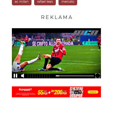
ac milan
rafael leao
mercato
R E K L A M A