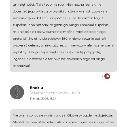
umiejętności, Rafa tego nie robi. Nie można jednak nie
doceniać jego wkładu w wyniki drużyny w mistrzowskim
sezonie czy w dotarciu do półfinału LM. Ten sezon to już
zupełnie inna historia, to gdzie go Allegri ustawiał zupełnie
mu nie leżało i też w sumie nie można mieć o to do niego
pretensji. Świetny skrzydłowy który niekoniecznie potrafi
wspierać defensywnie drużynę, chimeryczny ale momentami
wybitny. Tak go zapamiętam i dzięki za tę przygodę,
legendą nie został ale też nikt nie powinien tego od niego
oczekiwać.
0
Endriu
(ostatnio aktywny: Wczoraj, 16:47)
31 maja 2026, 15:24
Nie wiem co ludzie w nim widzą. Głowa w ogole nie dojeżdża.
Mental zerowy. Warunki i talent napewno jest ale nazywać sie