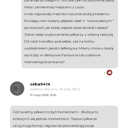
paranoje po Allegrim. Gorzkie żale i przeżywanie jakby
Milan zamienił się miejscami z Lazio...
A tak naprawdę mało kto rozumie istotę problemu-
Po kiego nam kolejny głęboki reset z ''nowoczesnym''
po kosztach jak każdy będzie sobie skrobał rzepkę?
Zlatan dalej wydzwaniał do piłkarzy z własną taktyką,
DS robili transfery pod siebie, zaś na końcu
wykładnikiem jakości defensywy Milanu znowu okażą
się liczby w ofensywie Pavlovicia lub cudowne
interwencje bramkarza?
1
seba9414
(ostatnio aktywny: Wczoraj, 08:12)
31 maja 2026, 15:34
Cóż świetny piłkarz to był momentami - dłuższymi,
krótszymi ale jednak momentami. Topowi piłkarze
utrzymują formę i regularnie potwierdzają swoje