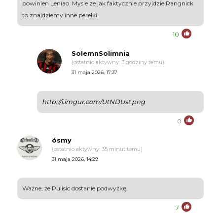
powinien Leniao. Mysle ze jak faktycznie przyjdzie Rangnick
to znajdziemy inne perełki.
10
SolemnSolimnia
(ostatnio aktywny: 3 godziny temu)
31 maja 2026, 17:37
http://i.imgur.com/UtNDUst.png
0
ósmy
(ostatnio aktywny: 35 minut temu)
31 maja 2026, 14:29
Ważne, że Pulisic dostanie podwyżkę.
7