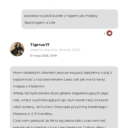
poczeka na jakiś burdel z hajsem jak między
Sportingiem a Lille
1
Tigrrus17
(ostatnio aktywny: Wczoraj, 20:10)
31 maja 2026, 13:49
Moim osobistym zdaniem jeszcze wszyscy będziemy tutaj z
wspominać z rozrzewnieniem Leao, tak jak ma to teraz
miejsce z Maldinim.
Wtedy też było bardzo dużo głosów bagatelizujących jego
rolę, wręcz wyśmiewających go, byli nawet tacy co kazali
robić screeny, że Furlani i Moncada przyćmią Maldiniego i
Massarę w 2-3 transfery...
Czas nam pokazał, że źle to się zestarzało i czas nam też
pokaże jak to będzie z tym Leao będącym "całym złem i