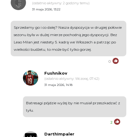
(ostatnio aktywny: 2 godziny temu)
31 maja 2026, 13:22
Sprzedamy go i co dalej? Nasza dyspozycja w drugiej połowie
sezonu była w dużej mierze pochodną jego dyspozycji. Bez
Leao Milan jest niestety 5. kadrą we Włoszech a patrząc po
wielkości budżetu, to może być tylko gorzej.
0
Fushnikov
(ostatnio aktywny: Wczoraj, 07:42)
31 maja 2026, 14:18
Batresagi pójdzie wyżej by nie musiał przeszkadzać z
tyłu.
2
DarthImpaler