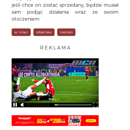
jeśli chce on zostać sprzedany, będzie musiał
sam podjąć działania wraz ze swoim
otoczeniem.
ac milan
rafael leao
mercato
R E K L A M A