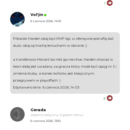
1
Vol'jin
6 czerwca 2026, 14:03
Pilkarski Harden obaj byli MVP ligi, w ofensywie potrafią dać
dużo, obaj są trochę leniuchami w obronie ;]
a transferowo Morant bo nikt go nie chce, Harden chociaż w
teorii dalej jest uważany za gracza który może być opcją nr 2 i
zmienia kluby, a koniec końców jest klasycznym
przegrywem w playoffach :)
Edytowano dnia: 6 czerwca 2026, 14:03
3
Gerada
(ostatnio aktywny: 6 godzin temu)
6 czerwca 2026, 13:50