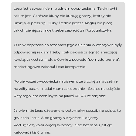
Leao jest zawodnikiem trudnym do sprzedania. Takim był i
takim jest. Czołowe kluby nie kupują graczy, którzy nie
umieją w pressing. Kluby średnie (spoza Anglii) nie płacą
takich pieniędzy jakie trzeba zapłacić za Portugalczyka.
O ile w poprzednich sezonach jego działania w ofensywie były
odpowiednią reklamą żeby i tak dało się osiągnąć znaczącą
kwotę, tak ostatni rok, głównie z powodu "pomysłu trenera",
marketingowo zakopał Leao kompletnie.
Po pierwszej wypowiedzi napisałem, ze trochę za wcześnie
na żółty pasek. I nadal mam takie zdanie - Szanse na odejście
Rafy tego lata oceniłbym na jakieś 60-40 że odejdzie.
Ja wiem, że Leao używany w optymalny sposób na boisku to
gwiazda i atut. Albo gramy skrzydłami i dajemy
Portugalczykowi więcej swobody, albo bez sensu jest go
katować i kisić u nas.