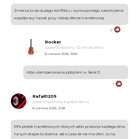
Zmierza to do dużego konfliktu i wymuszonego zakończenia
współpracy nawet przy niskiej ofercie transferowej.
0
Rocker
(ostatnio aktywny: 52 minuty temu)
6 czerwca 2026, 15:50
Albo utemperowania pobytem w Serie D.
1
Rafał0209
(ostatnio aktywny: 6 godzin temu)
6 czerwca 2026, 12:58
99% plotek transferowych których setki przewija każdego dnia
na tym etapie to ściema. ale o Leao że nie ma ofert, to na