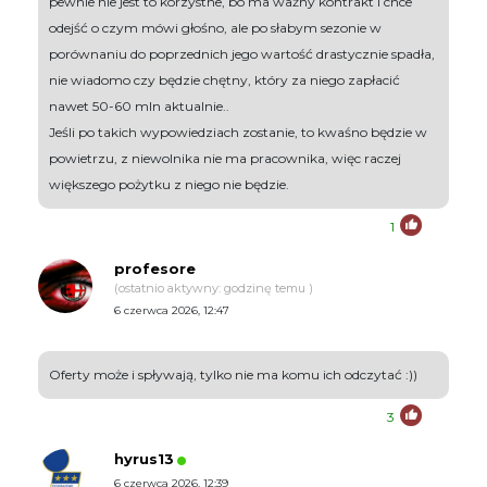
pewnie nie jest to korzystne, bo ma ważny kontrakt i chce
odejść o czym mówi głośno, ale po słabym sezonie w
porównaniu do poprzednich jego wartość drastycznie spadła,
nie wiadomo czy będzie chętny, który za niego zapłacić
nawet 50-60 mln aktualnie..
Jeśli po takich wypowiedziach zostanie, to kwaśno będzie w
powietrzu, z niewolnika nie ma pracownika, więc raczej
większego pożytku z niego nie będzie.
1
profesore
(ostatnio aktywny: godzinę temu )
6 czerwca 2026, 12:47
Oferty może i spływają, tylko nie ma komu ich odczytać :))
3
hyrus13
6 czerwca 2026, 12:39