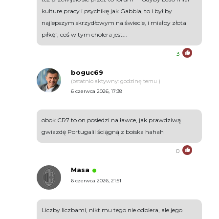
kulture pracy i psychikę jak Gabbia, to i był by
najlepszym skrzydłowym na świecie, i miałby złota
piłkę", coś w tym cholera jest...
3
boguc69
(ostatnio aktywny: godzinę temu )
6 czerwca 2026, 17:38
obok CR7 to on posiedzi na ławce, jak prawdziwą
gwiazdę Portugalii ściągną z boiska hahah
0
Masa
6 czerwca 2026, 21:51
Liczby liczbami, nikt mu tego nie odbiera, ale jego