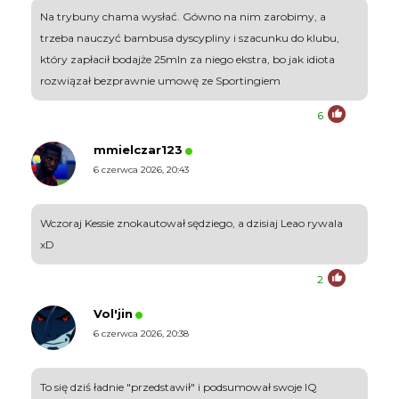
Na trybuny chama wysłać. Gówno na nim zarobimy, a
trzeba nauczyć bambusa dyscypliny i szacunku do klubu,
który zapłacił bodajże 25mln za niego ekstra, bo jak idiota
rozwiązał bezprawnie umowę ze Sportingiem
6
mmielczar123
6 czerwca 2026, 20:43
Wczoraj Kessie znokautował sędziego, a dzisiaj Leao rywala
xD
2
Vol'jin
6 czerwca 2026, 20:38
To się dziś ładnie "przedstawił" i podsumował swoje IQ