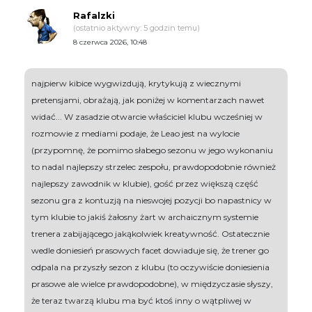
Rafalzki
(ostatnio aktywny: 5 godzin temu)
8 czerwca 2026, 10:48
najpierw kibice wygwizdują, krytykują z wiecznymi
pretensjami, obrażają, jak poniżej w komentarzach nawet
widać... W zasadzie otwarcie właściciel klubu wcześniej w
rozmowie z mediami podaje, że Leao jest na wylocie
(przypomnę, że pomimo słabego sezonu w jego wykonaniu
to nadal najlepszy strzelec zespołu, prawdopodobnie również
najlepszy zawodnik w klubie), gość przez większą część
sezonu gra z kontuzją na nieswojej pozycji bo napastnicy w
tym klubie to jakiś żałosny żart w archaicznym systemie
trenera zabijającego jakąkolwiek kreatywność. Ostatecznie
wedle doniesień prasowych facet dowiaduje się, że trener go
odpala na przyszły sezon z klubu (to oczywiście doniesienia
prasowe ale wielce prawdopodobne), w międzyczasie słyszy,
że teraz twarzą klubu ma być ktoś inny o wątpliwej w