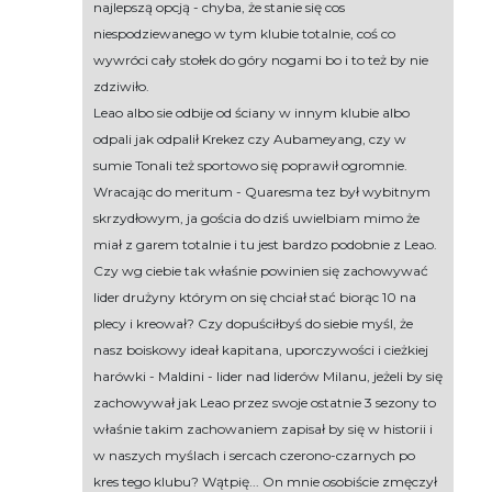
najlepszą opcją - chyba, że stanie się cos
niespodziewanego w tym klubie totalnie, coś co
wywróci cały stołek do góry nogami bo i to też by nie
zdziwiło.
Leao albo sie odbije od ściany w innym klubie albo
odpali jak odpalił Krekez czy Aubameyang, czy w
sumie Tonali też sportowo się poprawił ogromnie.
Wracając do meritum - Quaresma tez był wybitnym
skrzydłowym, ja gościa do dziś uwielbiam mimo że
miał z garem totalnie i tu jest bardzo podobnie z Leao.
Czy wg ciebie tak właśnie powinien się zachowywać
lider drużyny którym on się chciał stać biorąc 10 na
plecy i kreował? Czy dopuściłbyś do siebie myśl, że
nasz boiskowy ideał kapitana, uporczywości i cieżkiej
harówki - Maldini - lider nad liderów Milanu, jeżeli by się
zachowywał jak Leao przez swoje ostatnie 3 sezony to
właśnie takim zachowaniem zapisał by się w historii i
w naszych myślach i sercach czerono-czarnych po
kres tego klubu? Wątpię... On mnie osobiście zmęczył