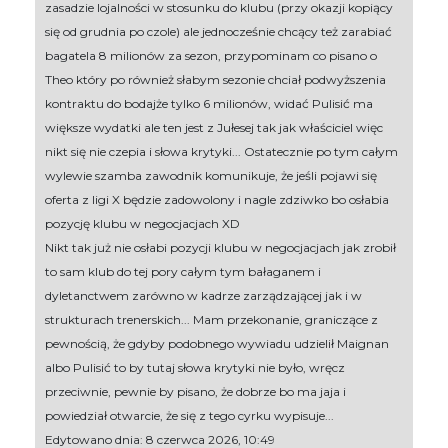
zasadzie lojalności w stosunku do klubu (przy okazji kopiący
się od grudnia po czole) ale jednocześnie chcący też zarabiać
bagatela 8 milionów za sezon, przypominam co pisano o
Theo który po również słabym sezonie chciał podwyższenia
kontraktu do bodajże tylko 6 milionów, widać Pulisić ma
większe wydatki ale ten jest z Jułesej tak jak właściciel więc
nikt się nie czepia i słowa krytyki... Ostatecznie po tym całym
wylewie szamba zawodnik komunikuje, że jeśli pojawi się
oferta z ligi X będzie zadowolony i nagle zdziwko bo osłabia
pozycję klubu w negocjacjach XD
Nikt tak już nie osłabi pozycji klubu w negocjacjach jak zrobił
to sam klub do tej pory całym tym bałaganem i
dyletanctwem zarówno w kadrze zarządzającej jak i w
strukturach trenerskich... Mam przekonanie, graniczące z
pewnością, że gdyby podobnego wywiadu udzielił Maignan
albo Pulisić to by tutaj słowa krytyki nie było, wręcz
przeciwnie, pewnie by pisano, że dobrze bo ma jaja i
powiedział otwarcie, że się z tego cyrku wypisuje...
Edytowano dnia: 8 czerwca 2026, 10:49