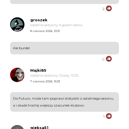
2
groszek
(ostatnio aktywny: 6 godzin temu)
8 czerwca 2026, 10:31
Ale burdel
0
Majki85
(ostatnio aktywny: Dzisiaj, 13:25)
7 czerwca 2026, 15:33
Do Futuro, może tam poprawi statystki z ostatniego sezonu,
a i okaże trochę większy szacunek klubowi.
1
gieksa51