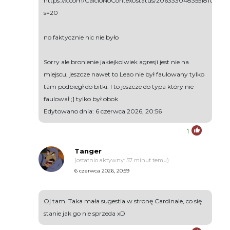
https://x.com/CalcioNoContext/status/2063330483551810022?
s=20
no faktycznie nic nie było
Sorry ale bronienie jakiejkolwiek agresji jest nie na
miejscu, jeszcze nawet to Leao nie był faulowany tylko
tam podbiegł do bitki. I to jeszcze do typa który nie
faulował ;] tylko był obok
Edytowano dnia: 6 czerwca 2026, 20:56
1
Tanger
(ostatnio aktywny: 57 minut temu)
6 czerwca 2026, 20:59
Oj tam. Taka mała sugestia w stronę Cardinale, co się
stanie jak go nie sprzeda xD