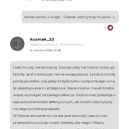
koniec szrotu z Anglii - Glasner: potrzymaj mi piwo ;-)
1
kusniak_22
(ostatnio aktywny: 49 minut temu)
6 czerwca 2026, 12:48
Ulało mu się, nie dziwię się. Zawsze coby nie mówić liczby go
broniły, grał z kontuzją i nie na swojej pozycji. Łykał co chwilę
porcję gwizdów, tak jakby to była tylko i wyłącznie jego wina,
że zespół gra piach i przegrywa. Jasne można i nawet trzeba
więcej wymagać od takiego piłkarza, można mieć pretensje o
odpuszczanie kwestii defensywnych, ale zwalić całą krytykę
na niego to trochę przesada.
W Milanie aktualnie nic nie jest pod kontrolą, Leao to wie i
przekazał to co czuje i widzi. Niestety dla niego i Milanu