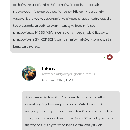
do łbów że specjalnie głośno mówi o odejściu bo tak
naprawdę nie chce odejść, i chce by kibice i klub za nim
wstawili, ale wy wypychacie kolejnego gracza który coś dla
tego zespołu zrobił, to wam kupią w jego miejsce
pracowitego MESSIASA lewej strony i będą robić liczby z
pracowitym SNIKERSEM. banda naiwniaków która uważa
Leao za cało zło.
6
luba17
(ostatnio aktywny: 6 godzin temu)
6 czerwca 2026, 13:29
Brak nieustępliwości i "falowa" forma, a to tylko
kawałek góry lodowej o imieniu Rafa Leao. Już
wszyscy tu na tym forum wiedza że nie chcesz odejscia
Leao, tak jak zdecydowana większość ale chyba czas
się pogodzić z tym że to będzie dla wszystkich