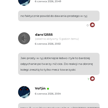
6 czerwca 2026, 20:49
no faktycznie powód do dawania prostego w ryj
0
daro12555
(ostatnio aktywny: 5 godzin temu)
6 czerwca 2026, 20:53
Jaki prosty w ryj dotknięcie ledwo i tyle to bardziej
odpychanie po twarzy niż cios .Do reakcji na obronę
kolegi zresztą to tylko mecz towarzyski.
1
Vol'jin
6 czerwca 2026, 20:54