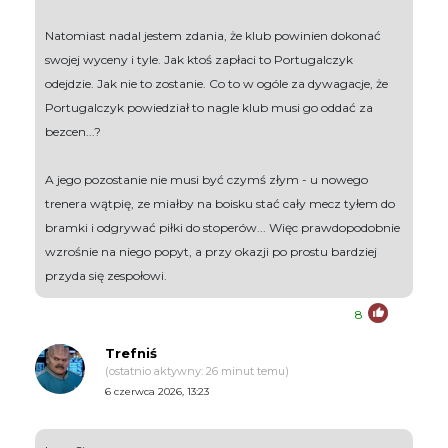
Natomiast nadal jestem zdania, że klub powinien dokonać
swojej wyceny i tyle. Jak ktoś zapłaci to Portugalczyk
odejdzie. Jak nie to zostanie. Co to w ogóle za dywagacje, że
Portugalczyk powiedział to nagle klub musi go oddać za
bezcen...?
A jego pozostanie nie musi być czymś złym - u nowego
trenera wątpię, ze miałby na boisku stać cały mecz tyłem do
bramki i odgrywać piłki do stoperów... Więc prawdopodobnie
wzrośnie na niego popyt, a przy okazji po prostu bardziej
przyda się zespołowi.
8
Trefniś
(ostatnio aktywny: 26 minut temu)
6 czerwca 2026, 13:23