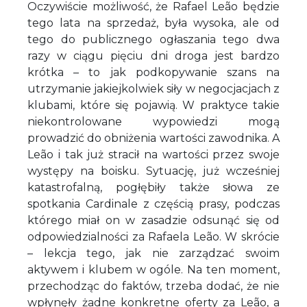
Oczywiście możliwość, że Rafael Leão będzie
tego lata na sprzedaż, była wysoka, ale od
tego do publicznego ogłaszania tego dwa
razy w ciągu pięciu dni droga jest bardzo
krótka – to jak podkopywanie szans na
utrzymanie jakiejkolwiek siły w negocjacjach z
klubami, które się pojawią. W praktyce takie
niekontrolowane wypowiedzi mogą
prowadzić do obniżenia wartości zawodnika. A
Leão i tak już stracił na wartości przez swoje
występy na boisku. Sytuację, już wcześniej
katastrofalną, pogłębiły także słowa ze
spotkania Cardinale z częścią prasy, podczas
którego miał on w zasadzie odsunąć się od
odpowiedzialności za Rafaela Leão. W skrócie
– lekcja tego, jak nie zarządzać swoim
aktywem i klubem w ogóle. Na ten moment,
przechodząc do faktów, trzeba dodać, że nie
wpłynęły żadne konkretne oferty za Leão, a