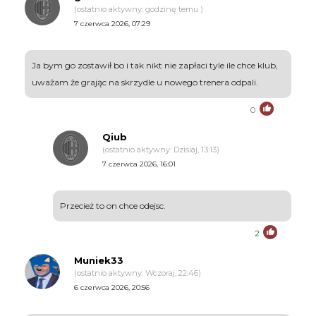
(ostatnio aktywny: godzinę temu )
7 czerwca 2026, 07:29
Ja bym go zostawił bo i tak nikt nie zapłaci tyle ile chce klub,
uważam że grając na skrzydle u nowego trenera odpali.
0
Qiub
(ostatnio aktywny: Dzisiaj, 13:13)
7 czerwca 2026, 16:01
Przecież to on chce odejsc.
2
Muniek33
(ostatnio aktywny: Wczoraj, 22:46)
6 czerwca 2026, 20:56