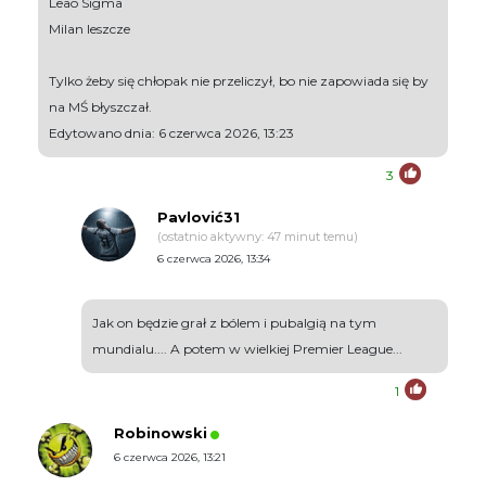
Leao Sigma
Milan leszcze
Tylko żeby się chłopak nie przeliczył, bo nie zapowiada się by
na MŚ błyszczał.
Edytowano dnia: 6 czerwca 2026, 13:23
3
Pavlović31
(ostatnio aktywny: 47 minut temu)
6 czerwca 2026, 13:34
Jak on będzie grał z bólem i pubalgią na tym
mundialu.... A potem w wielkiej Premier League...
1
Robinowski
6 czerwca 2026, 13:21