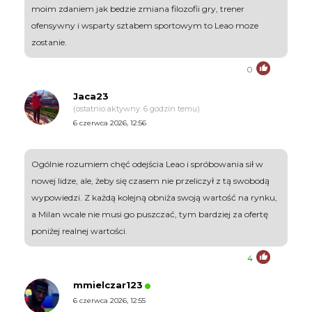
moim zdaniem jak bedzie zmiana filozofii gry, trener
ofensywny i wsparty sztabem sportowym to Leao moze
zostanie.
0
Jaca23
(ostatnio aktywny: 6 godzin temu)
6 czerwca 2026, 12:56
Ogólnie rozumiem chęć odejścia Leao i spróbowania sił w
nowej lidze, ale, żeby się czasem nie przeliczył z tą swobodą
wypowiedzi. Z każdą kolejną obniża swoją wartość na rynku,
a Milan wcale nie musi go puszczać, tym bardziej za ofertę
poniżej realnej wartości.
4
mmielczar123
6 czerwca 2026, 12:55