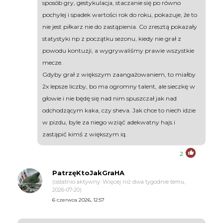
sposób gry, gestykulacja, staczanie się po równo
pochylej i spadek wartości rok do roku, pokazuje, że to
nie jest piłkarz nie do zastąpienia. Co zresztą pokazały
statystyki np z początku sezonu, kiedy nie grał z
powodu kontuzji, a wygrywaliśmy prawie wszystkie
mecze.
Gdyby grał z większym zaangażowaniem, to miałby
2x lepsze liczby, bo ma ogromny talent, ale sieczkę w
głowie i nie będę się nad nim spuszczał jak nad
odchodzącym kaka, czy sheva. Jak chce to niech idzie
w pizdu, byle za niego wziąć adekwatny hajs i
zastąpić kimś z większym iq.
2
PatrzęKtoJakGraHA
(ostatnio aktywny: Więcej niż dwa tygodnie temu,
2026-07-20)
6 czerwca 2026, 12:57