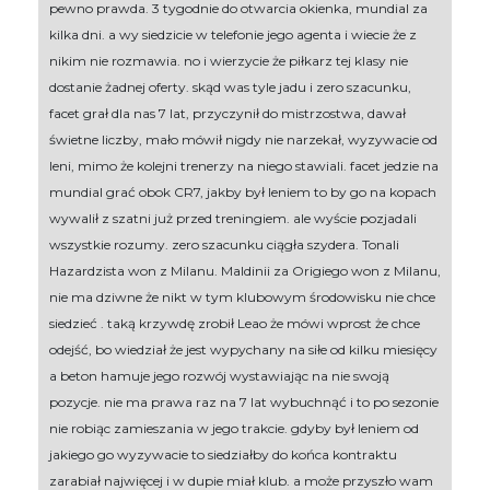
pewno prawda. 3 tygodnie do otwarcia okienka, mundial za
kilka dni. a wy siedzicie w telefonie jego agenta i wiecie że z
nikim nie rozmawia. no i wierzycie że piłkarz tej klasy nie
dostanie żadnej oferty. skąd was tyle jadu i zero szacunku,
facet grał dla nas 7 lat, przyczynił do mistrzostwa, dawał
świetne liczby, mało mówił nigdy nie narzekał, wyzywacie od
leni, mimo że kolejni trenerzy na niego stawiali. facet jedzie na
mundial grać obok CR7, jakby był leniem to by go na kopach
wywalił z szatni już przed treningiem. ale wyście pozjadali
wszystkie rozumy. zero szacunku ciągła szydera. Tonali
Hazardzista won z Milanu. Maldinii za Origiego won z Milanu,
nie ma dziwne że nikt w tym klubowym środowisku nie chce
siedzieć . taką krzywdę zrobił Leao że mówi wprost że chce
odejść, bo wiedział że jest wypychany na siłe od kilku miesięcy
a beton hamuje jego rozwój wystawiając na nie swoją
pozycje. nie ma prawa raz na 7 lat wybuchnąć i to po sezonie
nie robiąc zamieszania w jego trakcie. gdyby był leniem od
jakiego go wyzywacie to siedziałby do końca kontraktu
zarabiał najwięcej i w dupie miał klub. a może przyszło wam