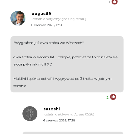
0
boguc69
(ostatnio aktywny: godzinę temu )
6 czerwca 2026, 17:26
"Wygrałem już dwa trofea we Włoszech"
dwa trofea w siedem lat... chłopie, przecież za to to należy się
złota piłka jak nic!!! XD
Maldini i spółka potrafili wygrywać po 3 trofea w jednym
sezonie
2
satoshi
(ostatnio aktywny: Dzisiaj, 05:26)
6 czerwca 2026, 17:28