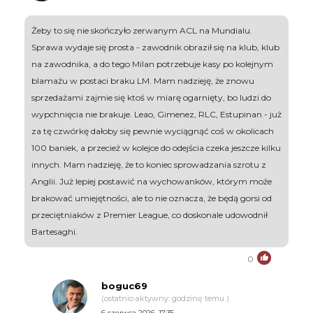
Żeby to się nie skończyło zerwanym ACL na Mundialu.
Sprawa wydaje się prosta - zawodnik obraził się na klub, klub
na zawodnika, a do tego Milan potrzebuje kasy po kolejnym
blamażu w postaci braku LM. Mam nadzieję, że znowu
sprzedażami zajmie się ktoś w miarę ogarnięty, bo ludzi do
wypchnięcia nie brakuje. Leao, Gimenez, RLC, Estupinan - już
za tę czwórkę dałoby się pewnie wyciągnąć coś w okolicach
100 baniek, a przecież w kolejce do odejścia czeka jeszcze kilku
innych. Mam nadzieję, że to koniec sprowadzania szrotu z
Anglii. Już lepiej postawić na wychowanków, którym może
brakować umiejętności, ale to nie oznacza, że będą gorsi od
przeciętniaków z Premier League, co doskonale udowodnił
Bartesaghi.
0
boguc69
(ostatnio aktywny: godzinę temu )
6 czerwca 2026, 17:35