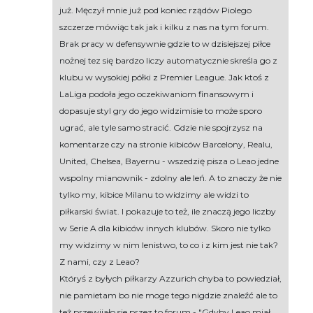
już. Męczył mnie już pod koniec rządów Piolego
szczerze mówiąc tak jak i kilku z nas na tym forum.
Brak pracy w defensywnie gdzie to w dzisiejszej piłce
nożnej tez się bardzo liczy automatycznie skreśla go z
klubu w wysokiej półki z Premier League. Jak ktoś z
LaLiga podoła jego oczekiwaniom finansowym i
dopasuje styl gry do jego widzimisie to może sporo
ugrać, ale tyle samo stracić. Gdzie nie spojrzysz na
komentarze czy na stronie kibiców Barcelony, Realu,
United, Chelsea, Bayernu - wszedzię pisza o Leao jedne
wspolny mianownik - zdolny ale leń. A to znaczy że nie
tylko my, kibice Milanu to widzimy ale widzi to
piłkarski świat. I pokazuje to też, ile znaczą jego liczby
w Serie A dla kibiców innych klubów. Skoro nie tylko
my widzimy w nim lenistwo, to co i z kim jest nie tak?
Z nami, czy z Leao?
Któryś z byłych piłkarzy Azzurich chyba to powiedział,
nie pamietam bo nie moge tego nigdzie znaleźć ale to
też przewijało sie przez to forum - "Gdyby Leao miał