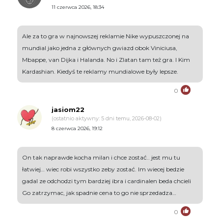
11 czerwca 2026, 18:34
Ale za to gra w najnowszej reklamie Nike wypuszczonej na
mundial jako jedna z głównych gwiazd obok Viniciusa,
Mbappe, van Dijka i Halanda. No i Zlatan tam też gra. I Kim
Kardashian. Kiedyś te reklamy mundialowe były lepsze.
0
jasiom22
(ostatnio aktywny: 5 dni temu, 2026-08-02)
8 czerwca 2026, 19:12
On tak naprawde kocha milan i chce zostać.. jest mu tu
łatwiej… wiec robi wszystko zeby zostać. Im wiecej bedzie
gadal ze odchodzi tym bardziej ibra i cardinalen beda chcieli
Go zatrzymac, jak spadnie cena to go nie sprzedadza…
0