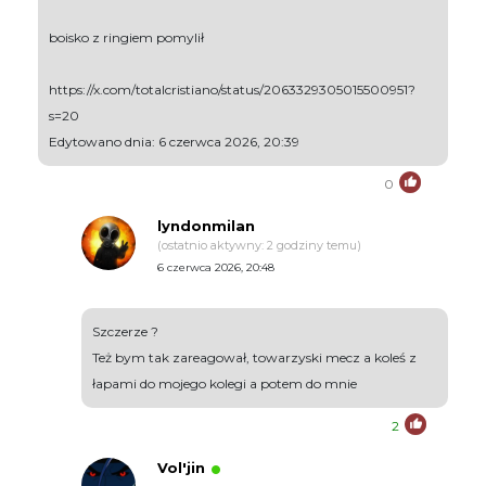
boisko z ringiem pomylił
https://x.com/totalcristiano/status/2063329305015500951?
s=20
Edytowano dnia: 6 czerwca 2026, 20:39
0
lyndonmilan
(ostatnio aktywny: 2 godziny temu)
6 czerwca 2026, 20:48
Szczerze ?
Też bym tak zareagował, towarzyski mecz a koleś z
łapami do mojego kolegi a potem do mnie
2
Vol'jin