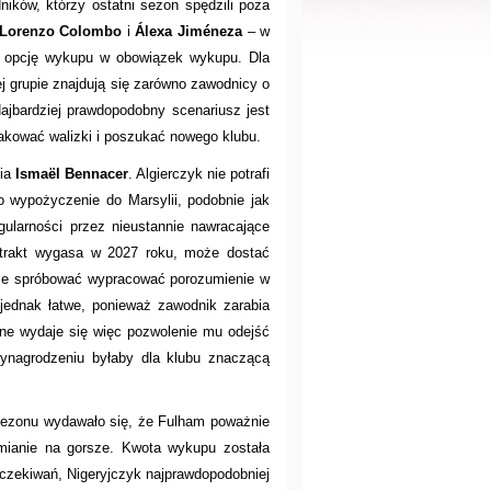
ików, którzy ostatni sezon spędzili poza
Lorenzo Colombo
i
Álexa Jiméneza
– w
ły opcję wykupu w obowiązek wykupu. Dla
ej grupie znajdują się zarówno zawodnicy o
ajbardziej prawdopodobny scenariusz jest
pakować walizki i poszukać nowego klubu.
nia
Ismaël Bennacer
. Algierczyk nie potrafi
o wypożyczenie do Marsylii, podobnie jak
ularności przez nieustannie nawracające
ntrakt wygasa w 2027 roku, może dostać
oże spróbować wypracować porozumienie w
 jednak łatwe, ponieważ zawodnik zarabia
obne wydaje się więc pozwolenie mu odejść
nagrodzeniu byłaby dla klubu znaczącą
sezonu wydawało się, że Fulham poważnie
zmianie na gorsze. Kwota wykupu została
 oczekiwań, Nigeryjczyk najprawdopodobniej