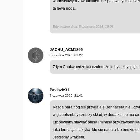
wartosciowym zawodnikiem niz polowa tych co sa w 
ta lewa noga.
Edytowano dnia: 8 czerwca 2026, 10:08
JACHU_ACM1899
8 czerwca 2026, 01:27
Z tym Chukwuedze tak czułem że to było zbyt pięk
Pavlović31
7 czerwca 2026, 21:41
Każda para nóg się przyda ale Bennacera nie liczy
więc potrzebny szerszy skład, w dodatku nie ma co
już powinny stawiać plusy i minusy przy zawodnika
jaka formacja i taktyka, kto się nada a kto będzie d
Jesteśmy wrakiem.