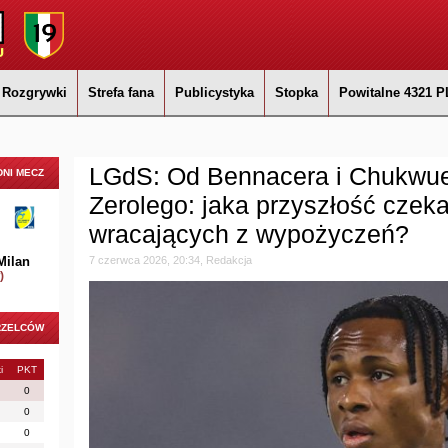
Rozgrywki
Strefa fana
Publicystyka
Stopka
Powitalne 4321 P
LGdS: Od Bennacera i Chukwu
NI MECZ
Zerolego: jaka przyszłość cze
wracających z wypożyczeń?
Milan
7 czerwca 2026, 20:34, Redakcja
)
RZELCÓW
i
PKT
0
0
0