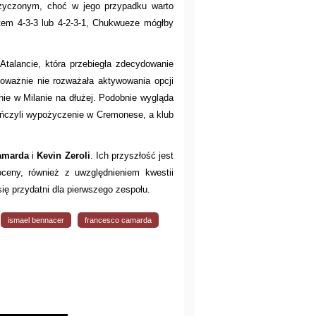
ożyczonym, choć w jego przypadku warto
stem 4-3-3 lub 4-2-3-1, Chukwueze mógłby
talancie, która przebiegła zdecydowanie
poważnie nie rozważała aktywowania opcji
nie w Milanie na dłużej. Podobnie wygląda
ończyli wypożyczenie w Cremonese, a klub
amarda
i
Kevin Zeroli
. Ich przyszłość jest
oceny, również z uwzględnieniem kwestii
ę przydatni dla pierwszego zespołu.
ismael bennacer
francesco camarda