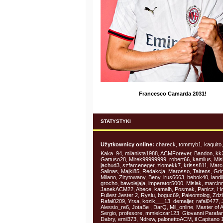
Francesco Camarda 2031!
STATYSTYKI
Użytkownicy online:
chareck, tommyb1, kaquito,
Kaka_94, milanista1988, ACMForever, Bandon, kk
Gattuso28, Mirek99999999, robert66, kamilus, Mi
jachud3, szfarceneger, ziomekk7, krisss811, Mar
Salinas, Majki85, Redakcja, Marosso, Tairens, Gri
Milano, Zirytowany, Beny, irus6663, bebok40, landi
grocho, bawolejaja, imperator5000, Misiak, marcin
JanekACM22, Abece, kamalh, Posmak, Panicz, H
Fullest Jester 2, Rysiu, boguc69, Paleontolog, Zdzi
Rafał0209, Yrsa, kozik___13, demaljer, rafal0477,
Alessio_re6, JotaBe , DarQ, Mil_online, Master of 
Sergio, profesore, mmielczar123, Giovanni Parafa
Dabry, emil373, Ndrew, palonettoACM, il Capitano 