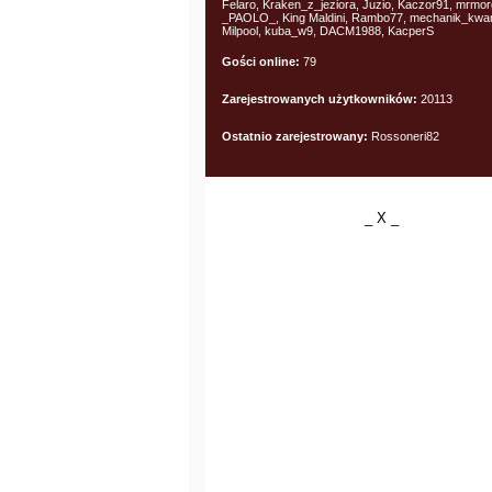
Felaro, Kraken_z_jeziora, Juzio, Kaczor91, mrmo
_PAOLO_, King Maldini, Rambo77, mechanik_kwa
Milpool, kuba_w9, DACM1988, KacperS
Gości online:
79
Zarejestrowanych użytkowników:
20113
Ostatnio zarejestrowany:
Rossoneri82
_ X _