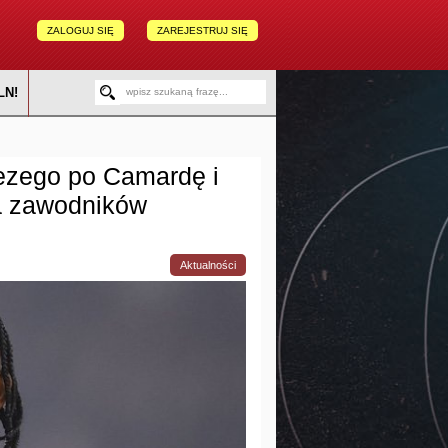
ZALOGUJ SIĘ
ZAREJESTRUJ SIĘ
LN!
ezego po Camardę i
ka zawodników
Aktualności