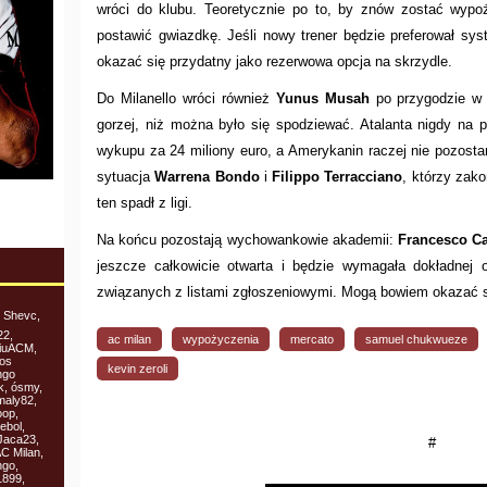
wróci do klubu. Teoretycznie po to, by znów zostać wyp
postawić gwiazdkę. Jeśli nowy trener będzie preferował sy
okazać się przydatny jako rezerwowa opcja na skrzydle.
Do Milanello wróci również
Yunus Musah
po przygodzie w A
gorzej, niż można było się spodziewać. Atalanta nigdy na 
wykupu za 24 miliony euro, a Amerykanin raczej nie pozosta
sytuacja
Warrena Bondo
i
Filippo Terracciano
, którzy zak
ten spadł z ligi.
Na końcu pozostają wychowankowie akademii:
Francesco C
jeszcze całkowicie otwarta i będzie wymagała dokładnej 
związanych z listami zgłoszeniowymi. Mogą bowiem okazać si
 Shevc,
22,
ac milan
wypożyczenia
mercato
samuel chukwueze
siuACM,
cos
kevin zeroli
ngo
k, ósmy,
maly82,
oop,
ebol,
 Jaca23,
#
AC Milan,
ngo,
1899,