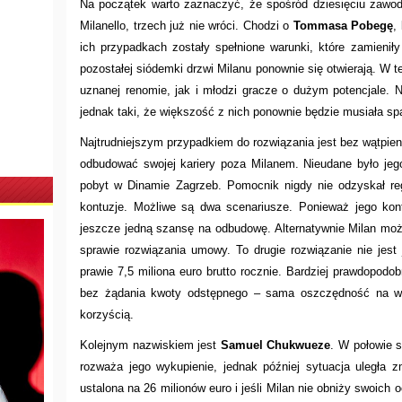
Na początek warto zaznaczyć, że spośród dziesięciu zawodn
Milanello, trzech już nie wróci. Chodzi o
Tommasa Pobegę
,
ich przypadkach zostały spełnione warunki, które zamieni
pozostałej siódemki drzwi Milanu ponownie się otwierają. W t
uznanej renomie, jak i młodzi gracze o dużym potencjale. N
jednak taki, że większość z nich ponownie będzie musiała s
Najtrudniejszym przypadkiem do rozwiązania jest bez wątpie
odbudować swojej kariery poza Milanem. Nieudane było jeg
pobyt w Dinamie Zagrzeb. Pomocnik nigdy nie odzyskał reg
kontuzje. Możliwe są dwa scenariusze. Ponieważ jego ko
jeszcze jedną szansę na odbudowę. Alternatywnie Milan m
sprawie rozwiązania umowy. To drugie rozwiązanie nie jest
prawie 7,5 miliona euro brutto rocznie. Bardziej prawdopod
bez żądania kwoty odstępnego – sama oszczędność na wy
korzyścią.
Kolejnym nazwiskiem jest
Samuel Chukwueze
. W połowie 
rozważa jego wykupienie, jednak później sytuacja uległa 
ustalona na 26 milionów euro i jeśli Milan nie obniży swoich