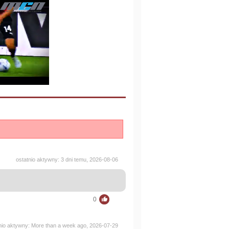
ostatnio aktywny: 3 dni temu, 2026-08-06
0
nio aktywny: More than a week ago, 2026-07-29