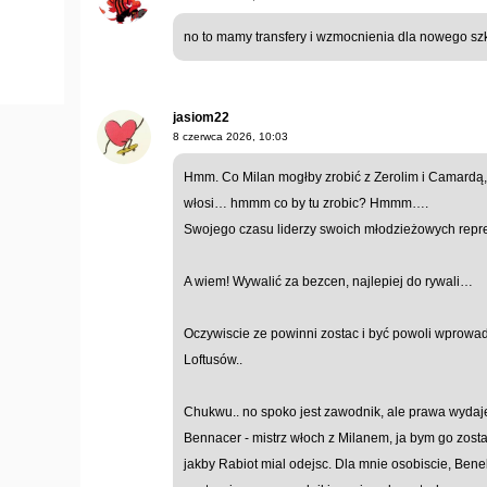
no to mamy transfery i wzmocnienia dla nowego sz
jasiom22
8 czerwca 2026, 10:03
Hmm. Co Milan mogłby zrobić z Zerolim i Camardą, 
włosi… hmmm co by tu zrobic? Hmmm….
Swojego czasu liderzy swoich młodzieżowych re
A wiem! Wywalić za bezcen, najlepiej do rywali…
Oczywiscie ze powinni zostac i być powoli wprowad
Loftusów..
Chukwu.. no spoko jest zawodnik, ale prawa wydaje
Bennacer - mistrz włoch z Milanem, ja bym go zost
jakby Rabiot mial odejsc. Dla mnie osobiscie, Benek