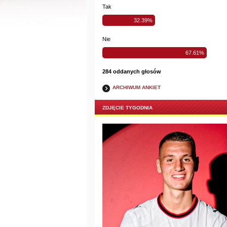
Tak
32.39%
Nie
67.61%
284 oddanych głosów
ARCHIWUM ANKIET
ZDJĘCIE TYGODNIA