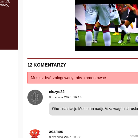
rganx3,
ntowy,
12 KOMENTARZY
Musisz być zalogowany, aby komentować
elszyc22
8 czerwca 2026, 16:16
Oho - na stacje Mediolan nadjeżdza wagon chrustu
adamos
ostat
8 czerwca 2026, 11:38