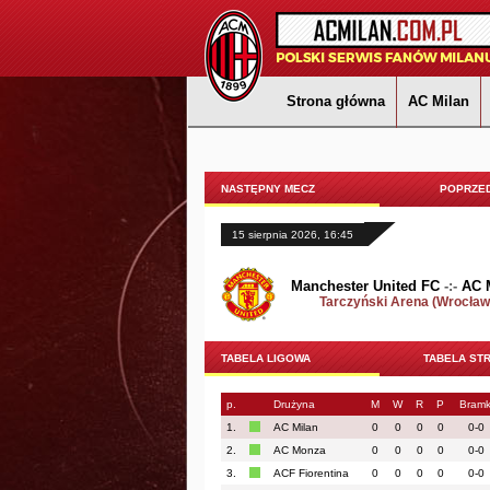
Strona główna
AC Milan
NASTĘPNY MECZ
POPRZED
15 sierpnia 2026, 16:45
Manchester United FC
-:-
AC 
Tarczyński Arena (Wrocław
TABELA LIGOWA
TABELA ST
p.
Drużyna
M
W
R
P
Bramk
1.
AC Milan
0
0
0
0
0-0
2.
AC Monza
0
0
0
0
0-0
3.
ACF Fiorentina
0
0
0
0
0-0