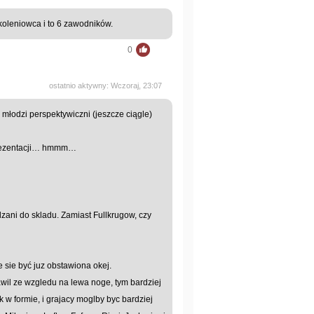
koleniowca i to 6 zawodników.
0
ostatnio aktywny: Wczoraj, 23:07
młodzi perspektywiczni (jeszcze ciągle)
prezentacji… hmmm…
zani do skladu. Zamiast Fullkrugow, czy
 sie być juz obstawiona okej.
awil ze wzgledu na lewa noge, tym bardziej
 w formie, i grajacy moglby byc bardziej