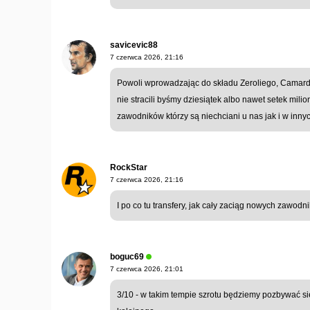
savicevic88
7 czerwca 2026, 21:16
Powoli wprowadzając do składu Zeroliego, Camard
nie stracili byśmy dziesiątek albo nawet setek mil
zawodników którzy są niechciani u nas jak i w inny
RockStar
7 czerwca 2026, 21:16
I po co tu transfery, jak cały zaciąg nowych zawodni
boguc69
7 czerwca 2026, 21:01
3/10 - w takim tempie szrotu będziemy pozbywać si