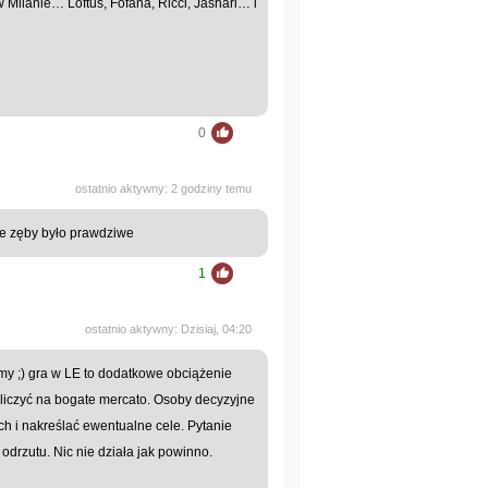
Milanie… Loftus, Fofana, Ricci, Jashari… i
0
ostatnio aktywny: 2 godziny temu
ne zęby było prawdziwe
1
ostatnio aktywny: Dzisiaj, 04:20
my ;) gra w LE to dodatkowe obciążenie
 liczyć na bogate mercato. Osoby decyzyjne
ch i nakreślać ewentualne cele. Pytanie
o odrzutu. Nic nie działa jak powinno.