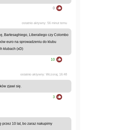
0
ostatnio aktywny: 56 minut temu
ę, Bartesaghiego, Liberaliego czy Colombo
ionów euro na sprowadzeniu do klubu
ch klubach (xD)
10
ostatnio aktywny: Wczoraj, 16:48
ków zjawi się.
3
ę przez 10 lat, bo zaraz nakupimy