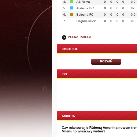
4.
AS Roma
0
0
0
0
0-0
5.
Atalanta BC
0
0
0
0
0-0
6.
Bologna FC
0
0
0
0
0-0
7.
Cagliari Calcio
0
0
0
0
0-0
PEŁNA TABELA
KONTUZJE
ROZWIŃ
ISS
ANKIETA
Czy mianowanie Rúbena Amorima nowym tre
Milanu to właściwy wybór?