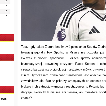
0
0
0
0
Teraz, gdy także Zlatan Ibrahimović poleciał do Stanów Zjed
telewizyjnego dla Fox Sports, w Milanie nie pozostał już
związek z pionem sportowym. Bieżące sprawy administrac
biurokratycznej, prowadzą prezydent Paolo Scaroni i czł
czerwcu bardziej niż o biurokracji należałoby mówić o rynku t
z nim. Tymczasem działalność transferowa jest obecnie za
zawodników, ale również piłkarzy wracających po sezonie s
brakuje i ich sytuacje wymagają rozstrzygnięcia. Pytanie br
decyzje, skoro klub nie ma ani trenera, ani dyrektora sp
zdanie?
nerem