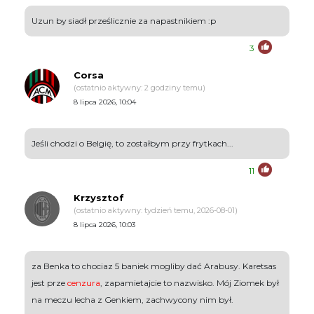
Uzun by siadł prześlicznie za napastnikiem :p
3
Corsa
(ostatnio aktywny: 2 godziny temu)
8 lipca 2026, 10:04
Jeśli chodzi o Belgię, to zostałbym przy frytkach...
11
Krzysztof
(ostatnio aktywny: tydzień temu, 2026-08-01)
8 lipca 2026, 10:03
za Benka to chociaz 5 baniek mogliby dać Arabusy. Karetsas
jest prze
cenzura
, zapamietajcie to nazwisko. Mój Ziomek był
na meczu lecha z Genkiem, zachwycony nim był.