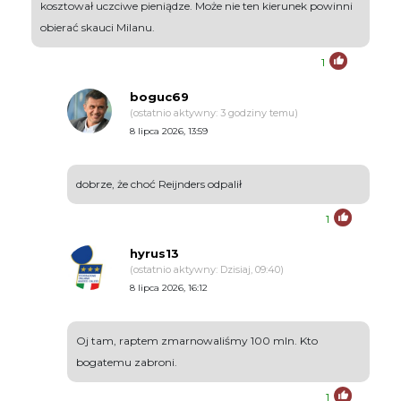
kosztował uczciwe pieniądze. Może nie ten kierunek powinni
obierać skauci Milanu.
1
boguc69
(ostatnio aktywny: 3 godziny temu)
8 lipca 2026, 13:59
dobrze, że choć Reijnders odpalił
1
hyrus13
(ostatnio aktywny: Dzisiaj, 09:40)
8 lipca 2026, 16:12
Oj tam, raptem zmarnowaliśmy 100 mln. Kto
bogatemu zabroni.
1