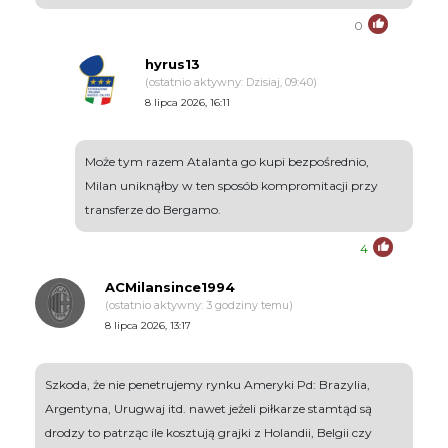
0
hyrus13
(ostatnio aktywny: Dzisiaj, 09:40)
8 lipca 2026, 16:11
Może tym razem Atalanta go kupi bezpośrednio,
Milan uniknąłby w ten sposób kompromitacji przy
transferze do Bergamo.
4
ACMilansince1994
(ostatnio aktywny: 3 godziny temu)
8 lipca 2026, 13:17
Szkoda, że nie penetrujemy rynku Ameryki Pd: Brazylia,
Argentyna, Urugwaj itd. nawet jeżeli piłkarze stamtąd są
drodzy to patrząc ile kosztują grajki z Holandii, Belgii czy