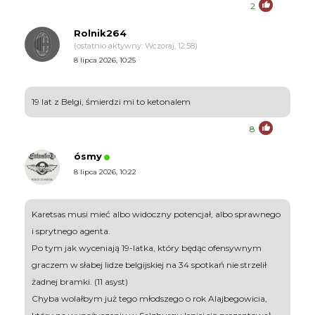
2
Rolnik264
(ostatnio aktywny: Wczoraj, 12:58)
8 lipca 2026, 10:25
19 lat z Belgi, śmierdzi mi to ketonalem
8
ósmy
8 lipca 2026, 10:22
Karetsas musi mieć albo widoczny potencjał, albo sprawnego
i sprytnego agenta.
Po tym jak wyceniają 19-latka, który będąc ofensywnym
graczem w słabej lidze belgijskiej na 34 spotkań nie strzelił
żadnej bramki. (11 asyst)
Chyba wolałbym już tego młodszego o rok Alajbegowicia,