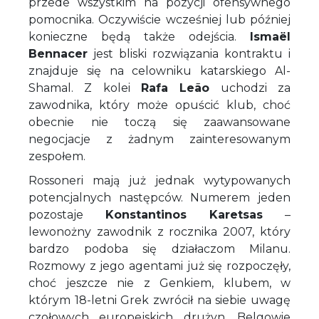
przede wszystkim na pozycji ofensywnego
pomocnika. Oczywiście wcześniej lub później
konieczne będą także odejścia.
Ismaël
Bennacer
jest bliski rozwiązania kontraktu i
znajduje się na celowniku katarskiego Al-
Shamal. Z kolei
Rafa Leão
uchodzi za
zawodnika, który może opuścić klub, choć
obecnie nie toczą się zaawansowane
negocjacje z żadnym zainteresowanym
zespołem.
Rossoneri mają już jednak wytypowanych
potencjalnych następców. Numerem jeden
pozostaje
Konstantinos Karetsas
–
lewonożny zawodnik z rocznika 2007, który
bardzo podoba się działaczom Milanu.
Rozmowy z jego agentami już się rozpoczęły,
choć jeszcze nie z Genkiem, klubem, w
którym 18-letni Grek zwrócił na siebie uwagę
czołowych europejskich drużyn. Belgowie