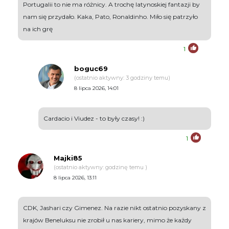
Portugalii to nie ma różnicy. A trochę latynoskiej fantazji by
nam się przydało. Kaka, Pato, Ronaldinho. Miło się patrzyło
na ich grę
1
boguc69
(ostatnio aktywny: 3 godziny temu)
8 lipca 2026, 14:01
Cardacio i Viudez - to były czasy! :)
1
Majki85
(ostatnio aktywny: godzinę temu )
8 lipca 2026, 13:11
CDK, Jashari czy Gimenez. Na razie nikt ostatnio pozyskany z
krajów Beneluksu nie zrobił u nas kariery, mimo że każdy