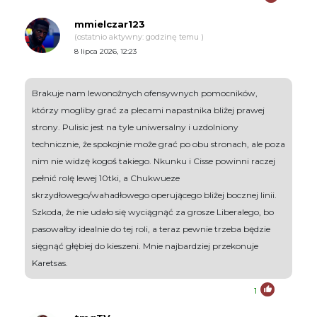
mmielczar123
(ostatnio aktywny: godzinę temu )
8 lipca 2026, 12:23
Brakuje nam lewonożnych ofensywnych pomocników,
którzy mogliby grać za plecami napastnika bliżej prawej
strony. Pulisic jest na tyle uniwersalny i uzdolniony
technicznie, że spokojnie może grać po obu stronach, ale poza
nim nie widzę kogoś takiego. Nkunku i Cisse powinni raczej
pełnić rolę lewej 10tki, a Chukwueze
skrzydłowego/wahadłowego operującego bliżej bocznej linii.
Szkoda, że nie udało się wyciągnąć za grosze Liberalego, bo
pasowałby idealnie do tej roli, a teraz pewnie trzeba będzie
sięgnąć głębiej do kieszeni. Mnie najbardziej przekonuje
Karetsas.
1