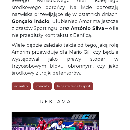
lewego wahadłowego oraz kolejnego
środkowego obrońcy. Na liście pozostają
nazwiska przewijające się w ostatnich dniach:
Gonçalo Inácio
, ulubieniec Amorima jeszcze
z czasów Sportingu, oraz
António Silva
– o ile
nie przedłuży kontraktu z Benficą.
Wiele będzie zależało także od tego, jaką rolę
Amorim przewiduje dla Mario Gili: czy będzie
występował jako prawy stoper w
trzyosobowym bloku obronnym, czy jako
środkowy z trójki defensorów.
ac milan
mercato
la gazzetta dello sport
R E K L A M A