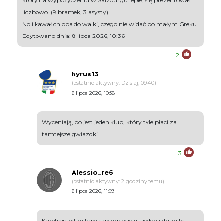
który na wypożyczeniu w Salzburgu lepiej się prezentował
liczbowo. (9 bramek, 3 asysty)
No i kawał chlopa do walki, czego nie widać po małym Greku.
Edytowano dnia: 8 lipca 2026, 10:36
2
hyrus13
(ostatnio aktywny: Dzisiaj, 09:40)
8 lipca 2026, 10:38
Wyceniają, bo jest jeden klub, który tyle płaci za
tamtejsze gwiazdki.
3
Alessio_re6
(ostatnio aktywny: 2 godziny temu)
8 lipca 2026, 11:09
Karetsas jest w tym samym wieku, jeden i drugi to