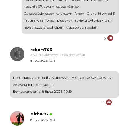
rocznik 07, dwa miesiące różnicy.
Ja osobiście jestem większym fanem Greka, który od 3
lat gra w seniorach plus w tym wieku był wicekrólem
asyst i szósty pod kątem kluczowych podań.
0
robert703
(ostatnio aktywny: 4 godziny temu)
8 lipca 2026, 10:19
Portugalczyk odpadł z Klubowych Mistrzostw Świata wraz
ze swoją reprezentacją :)
Edytowano dnia: 8 lipca 2026, 10:19
1
Michał92
8 lipca 2026, 10:14