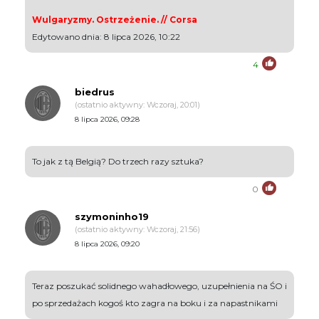
Wulgaryzmy. Ostrzeżenie. // Corsa
Edytowano dnia: 8 lipca 2026, 10:22
4
biedrus
(ostatnio aktywny: Wczoraj, 20:01)
8 lipca 2026, 09:28
To jak z tą Belgią? Do trzech razy sztuka?
0
szymoninho19
(ostatnio aktywny: Wczoraj, 21:56)
8 lipca 2026, 09:20
Teraz poszukać solidnego wahadłowego, uzupełnienia na ŚO i
po sprzedażach kogoś kto zagra na boku i za napastnikami