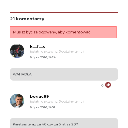
21 komentarzy
Musisz być zalogowany, aby komentować
k__f__c
(ostatnio aktywny: 3 godziny temu)
8 lipca 2026, 14:24
WAHADŁA
0
boguc69
(ostatnio aktywny: 3 godziny temu)
8 lipca 2026, 14:02
Karetsas teraz za 40 czy za 5 lat za 20?