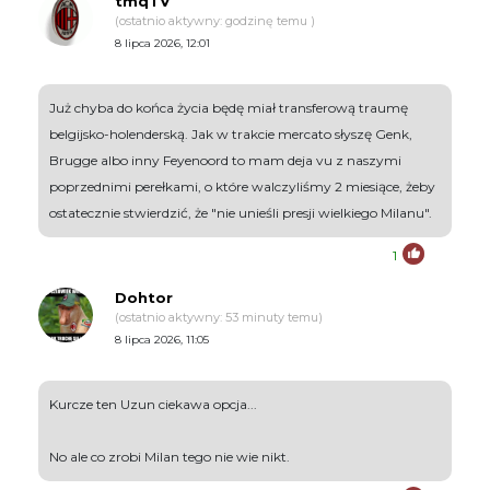
tmqTV
(ostatnio aktywny: godzinę temu )
8 lipca 2026, 12:01
Już chyba do końca życia będę miał transferową traumę
belgijsko-holenderską. Jak w trakcie mercato słyszę Genk,
Brugge albo inny Feyenoord to mam deja vu z naszymi
poprzednimi perełkami, o które walczyliśmy 2 miesiące, żeby
ostatecznie stwierdzić, że "nie unieśli presji wielkiego Milanu".
1
Dohtor
(ostatnio aktywny: 53 minuty temu)
8 lipca 2026, 11:05
Kurcze ten Uzun ciekawa opcja...
No ale co zrobi Milan tego nie wie nikt.