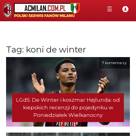
☰
Tag: koni de winter
7 komentarzy
LGdS: De Winter i koszmar Højlunda: od
kiepskich recenzji do pojedynku w
Poniedziałek Wielkanocny