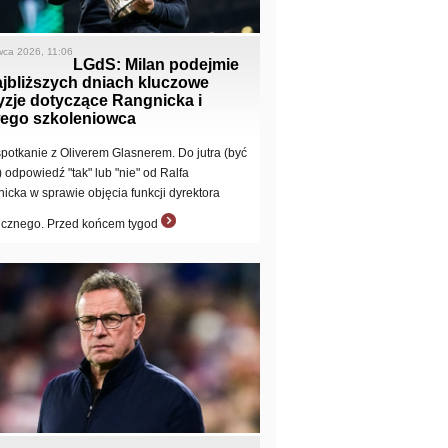
wca 2026, 11:06
LGdS: Milan podejmie
ajbliższych dniach kluczowe
yzje dotyczące Rangnicka i
ego szkoleniowca
spotkanie z Oliverem Glasnerem. Do jutra (być
 odpowiedź "tak" lub "nie" od Ralfa
icka w sprawie objęcia funkcji dyrektora
icznego. Przed końcem tygod