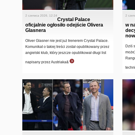
2 czerwca 2026, 12:24
2 czer
Crystal Palace
oficjalnie ogłosiło odejście Olivera
w n
Glasnera
dec
now
Oliver Glasner nie jest już trenerem Crystal Palace.
Dziś 
Komunikat o takiej treści został opublikowany przez
może)
angielski klub, który jeszcze opublikował długi list
Rangn
napisany przez Austriaka&
techn