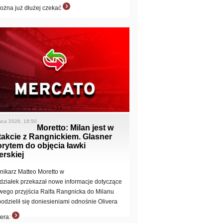
ożna już dłużej czekać
wca 2026, 18:50
Moretto: Milan jest w
takcie z Rangnickiem. Glasner
rytem do objęcia ławki
erskiej
nikarz Matteo Moretto w
działek przekazał nowe informacje dotyczące
wego przyjścia Ralfa Rangnicka do Milanu
podzielił się doniesieniami odnośnie Olivera
era: