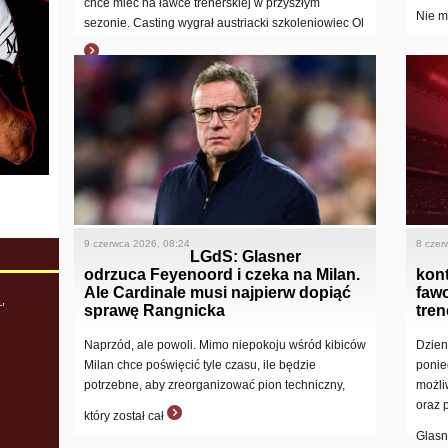
chce mieć na ławce trenerskiej w przyszłym
Nie m
sezonie. Casting wygrał austriacki szkoleniowiec Ol
9 czerwca 2026, 08:24
8 czer
LGdS: Glasner
odrzuca Feyenoord i czeka na Milan.
kon
Ale Cardinale musi najpierw dopiąć
fawo
,
sprawę Rangnicka
tren
Naprzód, ale powoli. Mimo niepokoju wśród kibiców
Dzien
Milan chce poświęcić tyle czasu, ile będzie
ponie
potrzebne, aby zreorganizować pion techniczny,
możli
oraz 
który został cał
Glasn