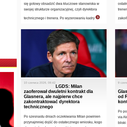
się gotowy obsadzić dwa kluczowe stanowiska w
ostat
swojej strukturze organizacyjnej, czyli dyrektora
trene
technicznego i trenera. Po wyzerowaniu kadry
zakoń
10 czerwca 2026, 08:42
9 czer
LGDS: Milan
zaoferował dwuletni kontrakt dla
Glas
Glasnera, ale najpierw chce
od 
zakontraktować dyrektora
kon
technicznego
Po po
Po szesnastu dniach oczekiwania Milan powinien
via A
przynajmniej dojść do ostatecznego wniosku, kogo
blisk