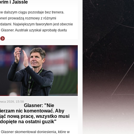
im i Jaissle
 w dalszym ciągu pozostaje bez trenera.
neri prowadzą rozmowy z różnymi
datami. Największym faworytem jest obecnie
r Glasner. Austriak uzyskał aprobatę duetu
y
rwca 2026, 15:58
Glasner: "Nie
ierzam nic komentować. Aby
jąć nową pracę, wszystko musi
dopięte na ostatni guzik"
r Glasner skomentował doniesienia, które w