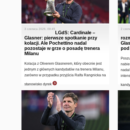
3 czerwca 2026, 09:45
2 czer
LGdS: Cardinale –
Glasner: pierwsze spotkanie przy
roz
kolacji. Ale Pochettino nadal
Glas
pozostaje w grze o posadę trenera
pod
Milanu
Poszu
Kolacja z Oliverem Glasnerem, który obecnie jest
nabie
jednym z głównych kandydatów na trenera Milanu,
nadal
zarówno w przypadku przyjścia Ralfa Rangnicka na
inten
stanowisko dyrek
kand