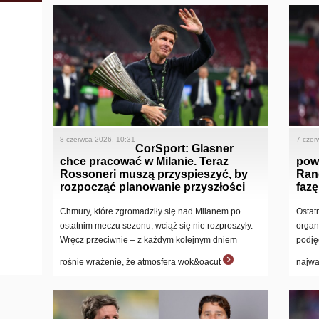
8 czerwca 2026, 10:31
7 czer
CorSport: Glasner
chce pracować w Milanie. Teraz
powi
Rossoneri muszą przyspieszyć, by
Ran
rozpocząć planowanie przyszłości
fazę
Chmury, które zgromadziły się nad Milanem po
Ostat
ostatnim meczu sezonu, wciąż się nie rozproszyły.
organ
Wręcz przeciwnie – z każdym kolejnym dniem
podję
rośnie wrażenie, że atmosfera wok&oacut
najwa