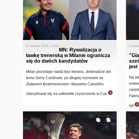
5 czerwca 2026, 14:53
3 czer
MN: Rywalizacja o
ławkę trenerską w Milanie ogranicza
"Gla
się do dwóch kandydatów
sze
jest
Milan pozostaje nadal bez trenera. Jedenaście dni
Na ja
temu Gerry Cardinale, po długiej rozmowie ze
noweg
Zlatanem Ibrahimoviciem i Massimo Calvellim,
cierp
zdecydował się na całkowite czyszczenie w Cas
Fabri
syt