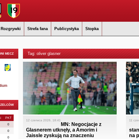
Rozgrywki
Strefa fana
Publicystyka
Stopka
Tag: oliver glasner
NI MECZ
dium
RZELCÓW
i
PKT
12 czerwca 2026, 18:41
11 cze
MN: Negocjacje z
0
Glasnerem utknęły, a Amorim i
stan
0
Jaissle zyskują na znaczeniu
na p
0