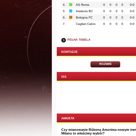
4.
AS Roma
0
0
0
0
0-0
5.
Atalanta BC
0
0
0
0
0-0
6.
Bologna FC
0
0
0
0
0-0
7.
Cagliari Calcio
0
0
0
0
0-0
PEŁNA TABELA
KONTUZJE
ROZWIŃ
ISS
ANKIETA
Czy mianowanie Rúbena Amorima nowym tre
Milanu to właściwy wybór?