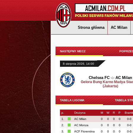
Strona główna
AC Milan
NASTĘPNY MECZ
POPRZED
8 sierpnia 2026, 14:00
Chelsea FC
-:-
AC Milan
Gelora Bung Karno Madya Sta
(Jakarta)
TABELA LIGOWA
TABELA ST
p.
Drużyna
M
W
R
P
Bramk
1.
AC Milan
0
0
0
0
0-0
2.
AC Monza
0
0
0
0
0-0
3.
ACF Fiorentina
0
0
0
0
0-0