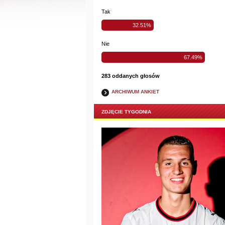
Tak
32.51%
Nie
67.49%
283 oddanych głosów
ARCHIWUM ANKIET
ZDJĘCIE TYGODNIA