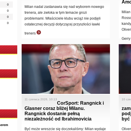
Amor
0
Milan nadal zastanawia się nad wyborem nowego
0
Milan
trenera, ale zwłoka w tym temacie grozi
0
Rosso
problemami. Właściciele klubu wciąż nie podjęli
0
kandy
ostatecznej decyzji dotyczącej przyszłości ławki
Olive
treners
Gerr
11 czerwca 2026, 10:13
10 cze
CorSport: Rangnick i
Glasner coraz bliżej Milanu.
zam
Rangnick dostanie pełną
pod
niezależność od Ibrahimovicia
być 
nerem
Być może wreszcie się doczekaliśmy: Milan wydaje
Olive