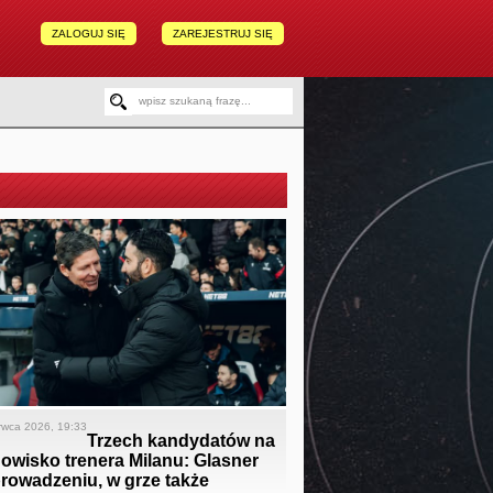
ZALOGUJ SIĘ
ZAREJESTRUJ SIĘ
rwca 2026, 19:33
Trzech kandydatów na
owisko trenera Milanu: Glasner
rowadzeniu, w grze także