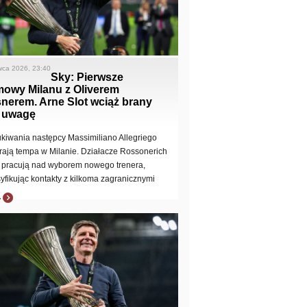
wca 2026, 23:40
Sky: Pierwsze
mowy Milanu z Oliverem
nerem. Arne Slot wciąż brany
 uwagę
kiwania następcy Massimiliano Allegriego
rają tempa w Milanie. Działacze Rossonerich
 pracują nad wyborem nowego trenera,
syfikując kontakty z kilkoma zagranicznymi
y