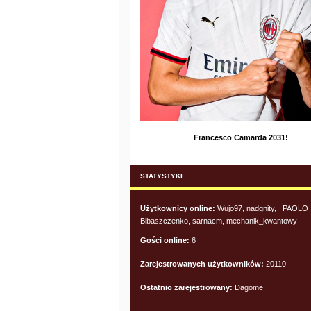
Francesco Camarda 2031!
STATYSTYKI
Użytkownicy online:
Wujo97, nadgnity, _PAOLO_
Bibaszczenko, sarnacm, mechanik_kwantowy
Gości online:
6
Zarejestrowanych użytkowników:
20110
Ostatnio zarejestrowany:
Dagome