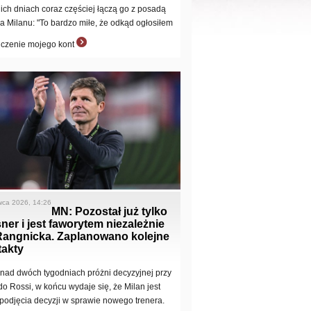
nich dniach coraz częściej łączą go z posadą
ra Milanu: "To bardzo miłe, że odkąd ogłosiłem
czenie mojego kont
wca 2026, 14:26
MN: Pozostał już tylko
ner i jest faworytem niezależnie
Rangnicka. Zaplanowano kolejne
takty
nad dwóch tygodniach próżni decyzyjnej przy
ldo Rossi, w końcu wydaje się, że Milan jest
i podjęcia decyzji w sprawie nowego trenera.