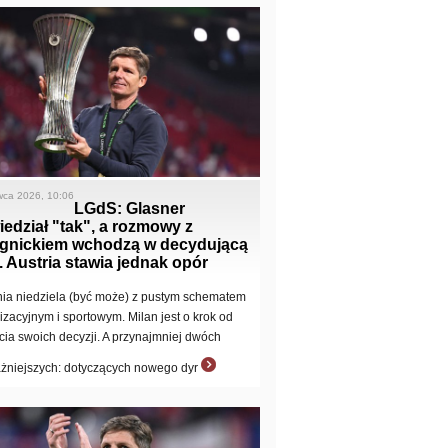
wca 2026, 10:06
LGdS: Glasner
edział "tak", a rozmowy z
gnickiem wchodzą w decydującą
. Austria stawia jednak opór
nia niedziela (być może) z pustym schematem
izacyjnym i sportowym. Milan jest o krok od
cia swoich decyzji. A przynajmniej dwóch
żniejszych: dotyczących nowego dyr