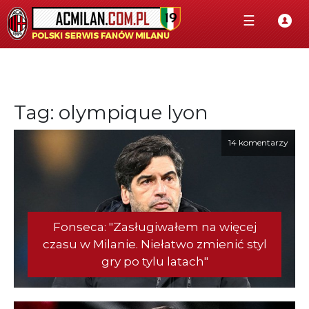
☰
Tag: olympique lyon
14 komentarzy
Fonseca: "Zasługiwałem na więcej
czasu w Milanie. Niełatwo zmienić styl
gry po tylu latach"