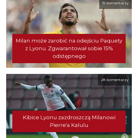
19 komentarzy
Milan może zarobić na odejściu Paquety
z Lyonu. Zgwarantował sobie 15%
odstępnego
28 komentarzy
Kibice Lyonu zazdroszczą Milanowi
Pierre'a Kalulu