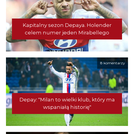
Kapitalny sezon Depaya. Holender
celem numer jeden Mirabellego
8 komentarzy
Depay: "Milan to wielki klub, który ma
wspaniałą historię"