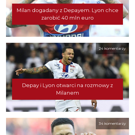
Milan dogadany z Depayem. Lyon chce
zarobić 40 mln euro
24 komentarzy
Depay i Lyon otwarci na rozmowy z
Milanem
34 komentarzy