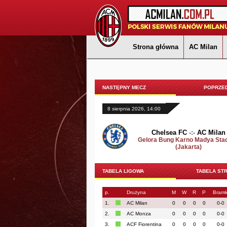
Strona główna
AC Milan
NASTĘPNY MECZ
POPRZED
8 sierpnia 2026, 14:00
Chelsea FC
-:-
AC Milan
Gelora Bung Karno Madya Sta
(Jakarta)
TABELA LIGOWA
TABELA ST
p.
Drużyna
M
W
R
P
Bramk
1.
AC Milan
0
0
0
0
0-0
2.
AC Monza
0
0
0
0
0-0
3.
ACF Fiorentina
0
0
0
0
0-0