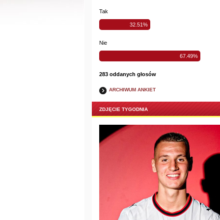
Tak
32.51%
Nie
67.49%
283 oddanych głosów
ARCHIWUM ANKIET
ZDJĘCIE TYGODNIA