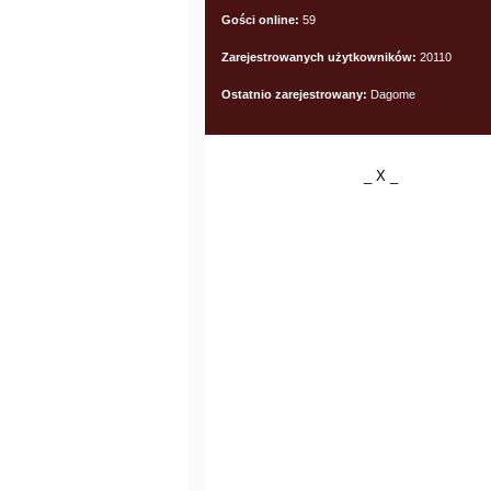
Gości online:
59
Zarejestrowanych użytkowników:
20110
Ostatnio zarejestrowany:
Dagome
_ X _