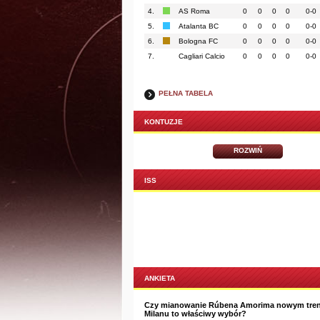
4.
AS Roma
0
0
0
0
0-0
5.
Atalanta BC
0
0
0
0
0-0
6.
Bologna FC
0
0
0
0
0-0
7.
Cagliari Calcio
0
0
0
0
0-0
PEŁNA TABELA
KONTUZJE
ROZWIŃ
ISS
ANKIETA
Czy mianowanie Rúbena Amorima nowym tre
Milanu to właściwy wybór?