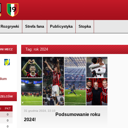
Rozgrywki
Strefa fana
Publicystyka
Stopka
Tag: rok 2024
NI MECZ
dium
RZELCÓW
i
PKT
31 grudnia 2024, 22:10
Podsumowanie roku
0
2024!
0
0