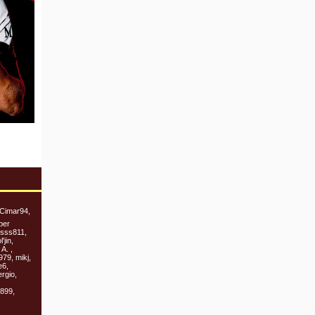
 Cimar94,
per
isss811,
'jin,
A. ,
79, mikj,
e6,
rgio,
899,