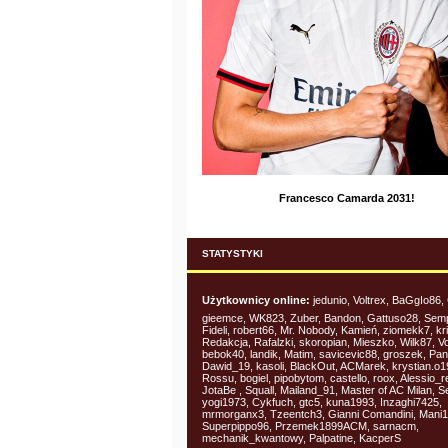
Francesco Camarda 2031!
STATYSTYKI
Użytkownicy online:
jedunio, Voltrex, BaGgIo86,
gieemce, WK823, Zuber, Bandon, Gattuso28, Sem
Fideli, robert66, Mr. Nobody, Kamień, ziomekk7, kr
Redakcja, Rafalzki, skoropian, Mieszko, Wilk87, Vol
bebok40, landik, Matim, savicevic88, groszek, Pan 
Dawid_19, kasoli, BlackOut, ACMarek, krystian.o19
Rossu, bogiel, pipobytom, castello, roox, Alessio_r
JotaBe , Squall, Mailand_91, Master of AC Milan, Se
yogi1973, Cykfuch, gtc5, kuna1993, Inzaghi7425,
mrmorganx3, Tzeentch3, Gianni Comandini, Mani1
Superpippo96, Przemek1899ACM, sarnacm,
mechanik_kwantowy, Palpatine, KacperS