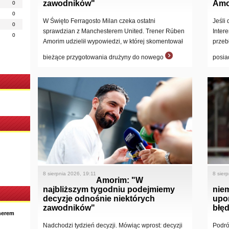
zawodników"
Amo
0
0
W Święto Ferragosto Milan czeka ostatni
Jeśli
0
sprawdzian z Manchesterem United. Trener Rúben
Inter
0
Amorim udzielił wypowiedzi, w której skomentował
przeb
bieżące przygotowania drużyny do nowego
posia
8 sierpnia 2026, 19:11
8 sier
Amorim: "W
najbliższym tygodniu podejmiemy
niem
decyzje odnośnie niektórych
upo
zawodników"
błęd
nerem
Nadchodzi tydzień decyzji. Mówiąc wprost: decyzji
Podró