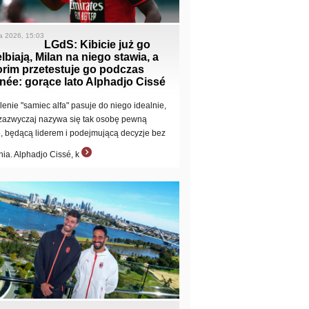
ca 2026, 15:03
LGdS: Kibicie już go
lbiają, Milan na niego stawia, a
rim przetestuje go podczas
née: gorące lato Alphadjo Cissé
lenie "samiec alfa" pasuje do niego idealnie,
zazwyczaj nazywa się tak osobę pewną
e, będącą liderem i podejmującą decyzje bez
ia. Alphadjo Cissé, k