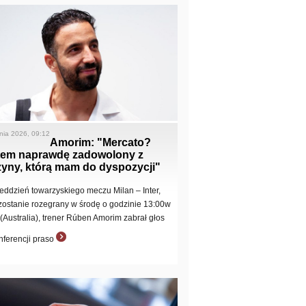
pnia 2026, 09:12
Amorim: "Mercato?
tem naprawdę zadowolony z
żyny, którą mam do dyspozycji"
eddzień towarzyskiego meczu Milan – Inter,
 zostanie rozegrany w środę o godzinie 13:00w
 (Australia), trener Rúben Amorim zabrał głos
nferencji praso