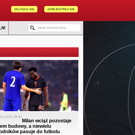
ZALOGUJ SIĘ
ZAREJESTRUJ SIĘ
LN!
pnia 2026, 08:35
Milan wciąż pozostaje
cem budowy, a niewielu
odników pasuje do futbolu