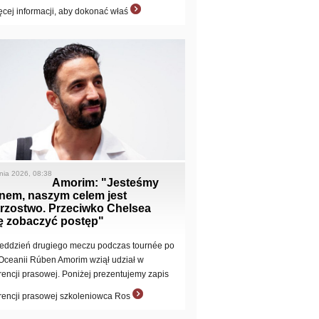
ęcej informacji, aby dokonać właś
pnia 2026, 08:38
Amorim: "Jesteśmy
anem, naszym celem jest
trzostwo. Przeciwko Chelsea
ę zobaczyć postęp"
eddzień drugiego meczu podczas tournée po
i Oceanii Rúben Amorim wziął udział w
rencji prasowej. Poniżej prezentujemy zapis
rencji prasowej szkoleniowca Ros