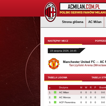
Strona główna
AC Milan
NASTĘPNY MECZ
POPRZED
15 sierpnia 2026, 16:45
Manchester United FC
-:-
AC 
Tarczyński Arena (Wrocław
TABELA LIGOWA
TABELA ST
p.
Drużyna
M
W
R
P
Bramk
1.
AC Milan
0
0
0
0
0-0
2.
AC Monza
0
0
0
0
0-0
3.
ACF Fiorentina
0
0
0
0
0-0