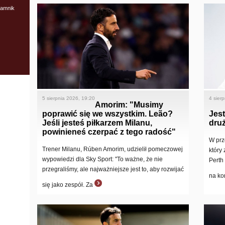
jamnik
5 sierpnia 2026, 19:20
4 sier
Amorim: "Musimy
poprawić się we wszystkim. Leão?
Jes
Jeśli jesteś piłkarzem Milanu,
dru
powinieneś czerpać z tego radość"
W prz
Trener Milanu, Rúben Amorim, udzielił pomeczowej
który
wypowiedzi dla Sky Sport: "To ważne, że nie
Perth
przegraliśmy, ale najważniejsze jest to, aby rozwijać
na ko
się jako zespół. Za