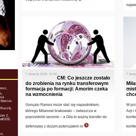
najwi
7 sierpnia 2026, 11:40
7 sier
CM: Co jeszcze zostało
do zrobienia na rynku transferowym
Mil
formacja po formacji: Amorim czeka
mis
hevc,
na wzmocnienia
chc
n,
nni
, Marcos
Gonçalo Ramos może stać się napastnikiem,
W prz
 Rucz4j,
którego Milanowi brakowało – zwłaszcza w
Azji 
ter 2,
poprzednim sezonie – a Gila to ważny transfer do
konfe
ał0209,
defensywy z dużym potencjałem ro
konfe
ko,