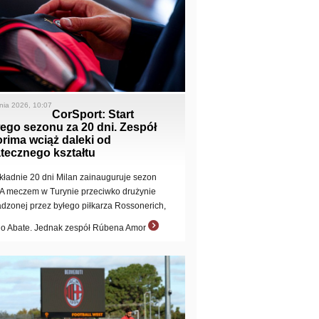
pnia 2026, 10:07
CorSport: Start
ego sezonu za 20 dni. Zespół
rima wciąż daleki od
tecznego kształtu
kładnie 20 dni Milan zainauguruje sezon
 A meczem w Turynie przeciwko drużynie
dzonej przez byłego piłkarza Rossonerich,
io Abate. Jednak zespół Rúbena Amor