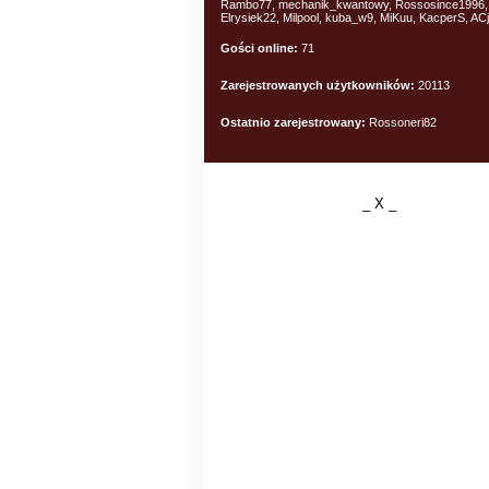
Rambo77, mechanik_kwantowy, Rossosince1996,
Elrysiek22, Milpool, kuba_w9, MiKuu, KacperS, AC
Gości online:
71
Zarejestrowanych użytkowników:
20113
Ostatnio zarejestrowany:
Rossoneri82
_ X _