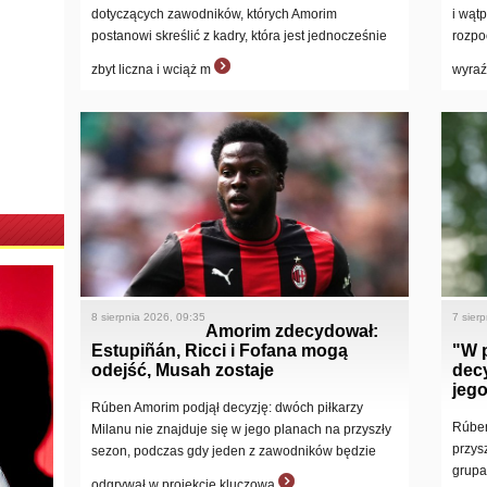
dotyczących zawodników, których Amorim
i wąt
postanowi skreślić z kadry, która jest jednocześnie
rozpo
zbyt liczna i wciąż m
wyraź
8 sierpnia 2026, 09:35
7 sier
Amorim zdecydował:
Estupiñán, Ricci i Fofana mogą
"W 
odejść, Musah zostaje
decy
jego
Rúben Amorim podjął decyzję: dwóch piłkarzy
Rúben
Milanu nie znajduje się w jego planach na przyszły
przys
sezon, podczas gdy jeden z zawodników będzie
grupa 
odgrywał w projekcie kluczową