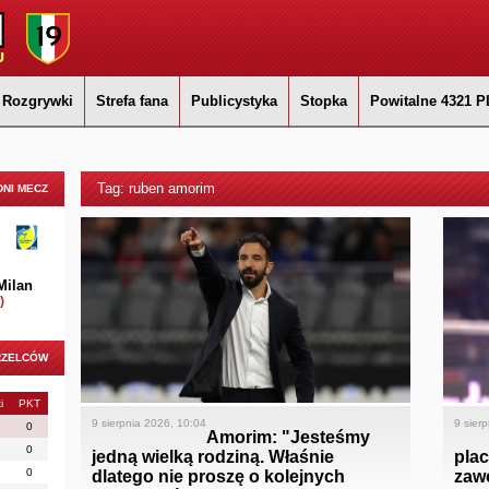
Rozgrywki
Strefa fana
Publicystyka
Stopka
Powitalne 4321 P
Tag: ruben amorim
NI MECZ
Milan
)
RZELCÓW
i
PKT
9 sierpnia 2026, 10:04
9 sier
0
Amorim: "Jesteśmy
0
jedną wielką rodziną. Właśnie
pla
0
dlatego nie proszę o kolejnych
zaw