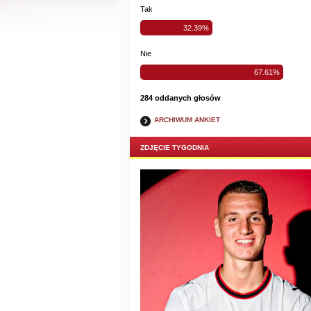
Tak
32.39%
Nie
67.61%
284 oddanych głosów
ARCHIWUM ANKIET
ZDJĘCIE TYGODNIA