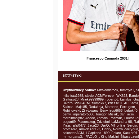
Francesco Camarda 2031!
STATYSTYKI
Użytkownicy online:
MrWoodstock, tommyb1, S
milanista1988, slavio, ACMForever, WK823, Bando
Gattuso28, Mirek99999999, robert66, kamilus, Gia
Rivera, MisiuACM, ziomekk7, krisss811, AC Kamil
Salinas, Majki85, Redakcja, Marosso, Ferrugem,
Robinowski, Zirytowany, Beny, irus6663, bebok40,
ósmy, imperator5000, tomgor, Misiak, dan_acm,
marcinmaly82, Abece, kamalh, Posmak, Fullest Jes
boguc69, Paleontolog, Zdziebol, LaMancha 98, Raf
Yrsa, rafal0477, Jaca23, DarQ, Mil_online, Sergio,
profesore, mmielczar123, Dabry, Ndrew, carrygun,
palonettoACM, il Capitano 1899, Felaro, Kaczor91,
mrmorganx3, _PAOLO_, King Maldini, Bibaszczen