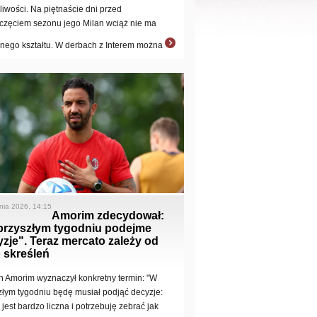
pliwości. Na piętnaście dni przed
częciem sezonu jego Milan wciąż nie ma
nego kształtu. W derbach z Interem można
pnia 2026, 14:15
Amorim zdecydował:
przyszłym tygodniu podejme
zje". Teraz mercato zależy od
 skreśleń
 Amorim wyznaczył konkretny termin: "W
złym tygodniu będę musiał podjąć decyzje:
jest bardzo liczna i potrzebuję zebrać jak