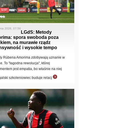
pnia 2026, 07:56
LGdS: Metody
rima: spora swoboda poza
skiem, na murawie rządz
ensywność i wysokie tempo
y Rúbena Amorima zdobywają uznanie w
e. To "łagodna rewolucja", której
mentem jest empatia, bo właśnie na niej
galski szkoleniowiec buduje relacj