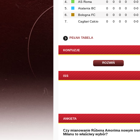
4.
AS Roma
0
0
0
0
0-0
5.
Atalanta BC
0
0
0
0
0-0
6.
Bologna FC
0
0
0
0
0-0
7.
Cagliari Calcio
0
0
0
0
0-0
PEŁNA TABELA
KONTUZJE
ROZWIŃ
ISS
ANKIETA
Czy mianowanie Rúbena Amorima nowym tre
Milanu to właściwy wybór?