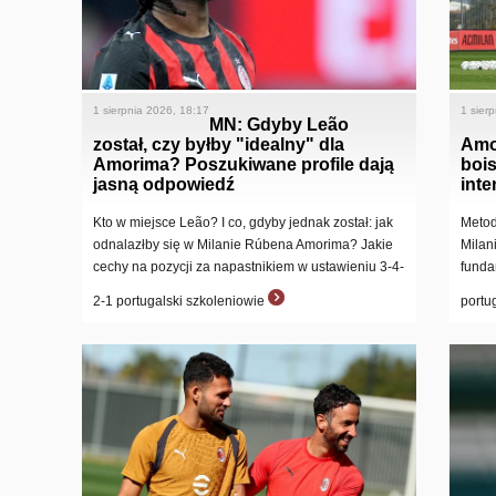
1 sierpnia 2026, 18:17
1 sier
MN: Gdyby Leão
został, czy byłby "idealny" dla
Amo
Amorima? Poszukiwane profile dają
boi
jasną odpowiedź
int
Kto w miejsce Leão? I co, gdyby jednak został: jak
Metod
odnalazłby się w Milanie Rúbena Amorima? Jakie
Milani
cechy na pozycji za napastnikiem w ustawieniu 3-4-
funda
2-1 portugalski szkoleniowie
portu