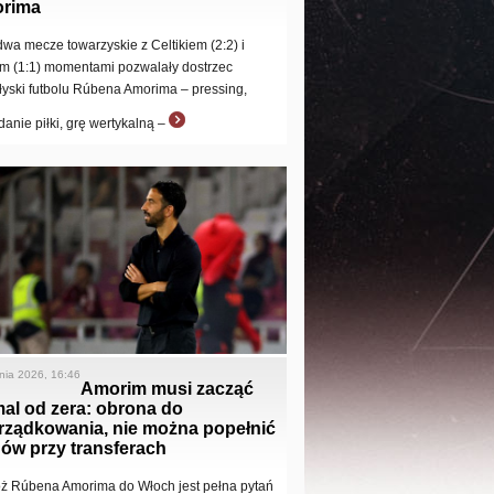
rima
 dwa mecze towarzyskie z Celtikiem (2:2) i
em (1:1) momentami pozwalały dostrzec
łyski futbolu Rúbena Amorima – pressing,
danie piłki, grę wertykalną –
pnia 2026, 16:46
Amorim musi zacząć
al od zera: obrona do
rządkowania, nie można popełnić
ów przy transferach
ż Rúbena Amorima do Włoch jest pełna pytań