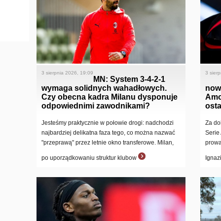
3 sierpnia 2026, 19:09
3 sier
MN: System 3-4-2-1
wymaga solidnych wahadłowych.
now
Czy obecna kadra Milanu dysponuje
Amo
odpowiednimi zawodnikami?
osta
Jesteśmy praktycznie w połowie drogi: nadchodzi
Za do
najbardziej delikatna faza tego, co można nazwać
Serie
"przeprawą" przez letnie okno transferowe. Milan,
prowa
po uporządkowaniu struktur klubow
Ignaz