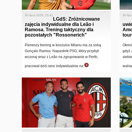
30 lipca 2026, 15:41
30 lip
LGdS: Zróżnicowane
zajęcia indywidualne dla Leão i
uwie
Ramosa. Trening taktyczny dla
Amo
pozostałych "Rossonerich"
tour
Pierwszy trening w koszulce Milanu ma za sobą
Okreś
Gonçalo Ramos. Napastnik PSG, który przybył
gdyż 
wczoraj wraz z Leão na zgrupowanie w Perth,
siebi
pracował dziś rano indywidualnie na
wahan