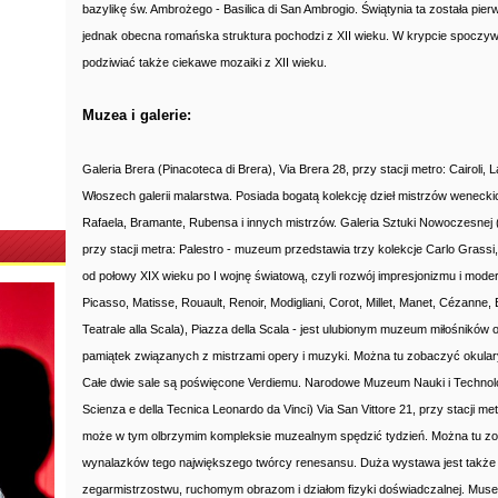
bazylikę św. Ambrożego - Basilica di San Ambrogio. Świątynia ta została pier
jednak obecna romańska struktura pochodzi z XII wieku. W krypcie spoczy
podziwiać także ciekawe mozaiki z XII wieku.
Muzea i galerie:
Galeria Brera (Pinacoteca di Brera), Via Brera 28, przy stacji metro: Cairoli
Włoszech galerii malarstwa. Posiada bogatą kolekcję dzieł mistrzów wenecki
Rafaela, Bramante, Rubensa i innych mistrzów. Galeria Sztuki Nowoczesnej (C
przy stacji metra: Palestro - muzeum przedstawia trzy kolekcje Carlo Grassi,
od połowy XIX wieku po I wojnę światową, czyli rozwój impresjonizmu i mode
Picasso, Matisse, Rouault, Renoir, Modigliani, Corot, Millet, Manet, Cézan
Teatrale alla Scala), Piazza della Scala - jest ulubionym muzeum miłośników
pamiątek związanych z mistrzami opery i muzyki. Można tu zobaczyć okulary
Całe dwie sale są poświęcone Verdiemu. Narodowe Muzeum Nauki i Technolog
Scienza e della Tecnica Leonardo da Vinci) Via San Vittore 21, przy stacji met
może w tym olbrzymim kompleksie muzealnym spędzić tydzień. Można tu z
wynalazków tego największego twórcy renesansu. Duża wystawa jest także p
zegarmistrzostwu, ruchomym obrazom i działom fizyki doświadczalnej. Museo 