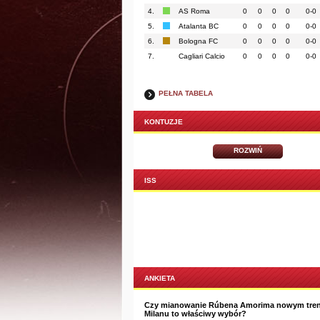
4.
AS Roma
0
0
0
0
0-0
5.
Atalanta BC
0
0
0
0
0-0
6.
Bologna FC
0
0
0
0
0-0
7.
Cagliari Calcio
0
0
0
0
0-0
PEŁNA TABELA
KONTUZJE
ROZWIŃ
ISS
ANKIETA
Czy mianowanie Rúbena Amorima nowym tre
Milanu to właściwy wybór?