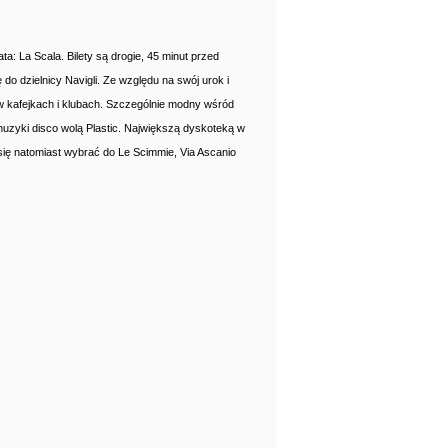
ta: La Scala. Bilety są drogie, 45 minut przed
o dzielnicy Navigli. Ze względu na swój urok i
w kafejkach i klubach. Szczególnie modny wśród
uzyki disco wolą Plastic. Największą dyskoteką w
 się natomiast wybrać do Le Scimmie, Via Ascanio