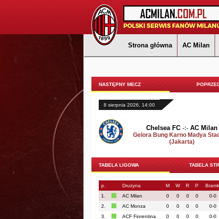
Strona główna
AC Milan
NASTĘPNY MECZ
POPRZED
8 sierpnia 2026, 14:00
Chelsea FC
-:-
AC Milan
Gelora Bung Karno Madya Sta
(Jakarta)
TABELA LIGOWA
TABELA ST
p.
Drużyna
M
W
R
P
Bramk
1.
AC Milan
0
0
0
0
0-0
2.
AC Monza
0
0
0
0
0-0
3.
ACF Fiorentina
0
0
0
0
0-0