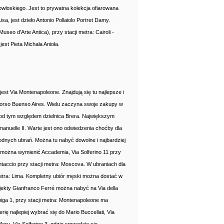
włoskiego. Jest to prywatna kolekcja ofiarowana
a, jest dzieło Antonio Pollaiolo Portret Damy.
o d'Arte Antica), przy stacji metra: Cairoli -
jest Pieta Michała Anioła.
est Via Montenapoleone. Znajdują się tu najlepsze i
orso Buenso Aires. Wielu zaczyna swoje zakupy w
pod tym względem dzielnica Brera. Największym
Emanuelle II. Warte jest ono odwiedzenia choćby dla
dnych ubrań. Można tu nabyć dowolne i najbardziej
h można wymienić Accademia, Via Solferino 11 przy
ontaccio przy stacji metra: Moscova. W ubraniach dla
 metra: Lima. Kompletny ubiór męski można dostać w
ojekty Gianfranco Ferré można nabyć na Via della
piga 1, przy stacji metra: Montenapoleone ma
ię najlepiej wybrać się do Mario Buccellati, Via