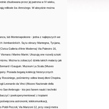
wotnie zbudowana przez jej patrona w IV wieku,
wają relikwie św. Amrożego. W absydzie można
, Lanza, lub Montenapoleone - jedna z najlepszych we
ch i lombardzkich. Są tu obrazy Mantegna, Tycjana,
ivica Galleria d'Arte Moderna) Via Palestro 16,
 Vismara i Marino Marini. Ukazują one rozwój sztuki
rnizmu. Można tu zobaczyć dzieła takich malarzy jak
ne, Bonnard i Gauguin. Muzeum La Scala (Museo
 opery. Posiada bogatą kolekcję historycznych
 Rossiniego, pośmiertny odlew lewej dłoni Chopina.
ii Leonardo da Vinci (Museo Nazionale della
ro San Ambrogio - kto jest fanem nauki i techniki
obaczyć i poeksperymentować z kopiami
oświęcona astronomii, telekomunikacji,
Poldi-Pezzoli, Via Manzoni 12, przy stacji metra