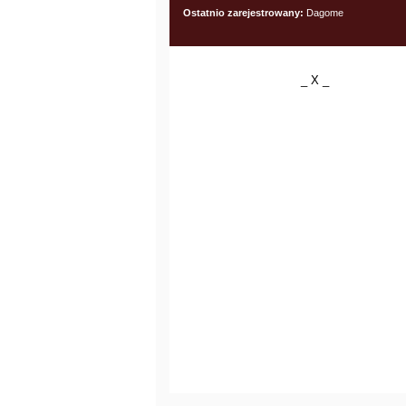
Ostatnio zarejestrowany:
Dagome
_ X _