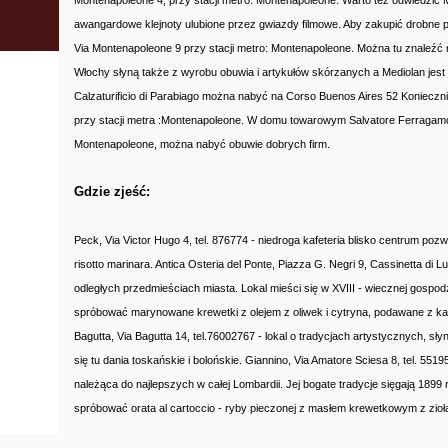
Montenapoleone 4, przy stacji metro: Montenapoleone. Warto też odwiedzić Me
awangardowe klejnoty ulubione przez gwiazdy filmowe. Aby zakupić drobne p
Via Montenapoleone 9 przy stacji metro: Montenapoleone. Można tu znaleźć 
Włochy słyną także z wyrobu obuwia i artykułów skórzanych a Mediolan jes
Calzaturificio di Parabiago można nabyć na Corso Buenos Aires 52 Konieczn
przy stacji metra :Montenapoleone. W domu towarowym Salvatore Ferragamo,
Montenapoleone, można nabyć obuwie dobrych firm.
Gdzie zjeść:
Peck, Via Victor Hugo 4, tel. 876774 - niedroga kafeteria blisko centrum poz
risotto marinara. Antica Osteria del Ponte, Piazza G. Negri 9, Cassinetta di 
odległych przedmieściach miasta. Lokal mieści się w XVIII - wiecznej gosp
spróbować marynowane krewetki z olejem z oliwek i cytryna, podawane z kawi
Bagutta, Via Bagutta 14, tel.76002767 - lokal o tradycjach artystycznych, sł
się tu dania toskańskie i bolońskie. Giannino, Via Amatore Sciesa 8, tel. 551
należąca do najlepszych w całej Lombardii. Jej bogate tradycje sięgają 1899 
spróbować orata al cartoccio - ryby pieczonej z masłem krewetkowym z zioł