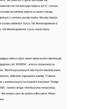
ru, Via Solferino 3, gdzie sprzedaje się
odarunki nie ma lepszego miejsca niż G. Lorenzi,
rozmaite przedmioty jedyne w swoim rodzaju.
t jednym z centrów wyrobu butów. Wyroby fabryki
ie trzeba odwiedzić Gucci, Via Montenapoleone 5
 Via Montenapoleone 3 przy stacji metra:
walająca dobrze zjeść dobre dania kuchni włoskiej jak
Lugagnano, tel. 9420034 - urocza restauracja na
odzie. Wśród wyszukanych dań kuchni włoskiej warto
orem, delikatnie zaprawione wanilią. Trattoria
ynie z powieszonych na ścianach karykatur. Podaje
95582 - bardzo droga i ekskluzywna restauracja,
r. We wnętrzu jest do wyboru kilka pokoi. Warto
ami.