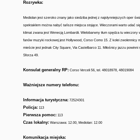
Rozrywka:
Mediolan jest szeroko znany jako siedziba jednej z najsłynniejszych oper świa
spektaklem można nabyć tańsze miejsca stojące. Wieczorami warto udać się d
klimat zwana jest Wenecją Lombardii. Wielobarwny tłum spędza tu wieczory 
fanów muzyki rockowej jest Hollywood, Corso Como 15. Z kolei zwolennicy m
mieście jest jednak City Square, Via Castelbarco 11. Miłośnicy jazzu powinni
Sforza 49.
Konsulat generalny RP:
Corso Verceli 56, tel. 48018978, 48019084
Ważniejsze numery telefonu:
Informacja turystyczna:
72524301
Policja:
113
Pierwsza pomoc:
113
Czas lokalny:
Warszawa: 12.00, Mediolan: 12.00
Komunikacja miejska: