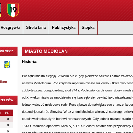
Rozgrywki
Strefa fana
Publicystyka
Stopka
MIASTO MEDIOLAN
NI MECZ
Historia:
Początki miasta sięgają IV wieku p.n.e. gdy pierwsze osiedle zostało założone
dium
nazwali Mediolanum. Pod rządami imperium miasto rozkwitło. Okresowo został
zdobyte przez Longobardów, a od 744 r. Podlegało Karolingom. Spory między
od XI wieku miasto usamodzielniło się i zaczęło się rozwijać jako niezależn
RZELCÓW
jednak walczyć miejscowe rody. Początkowo do największego znaczenia dos
doszedł jednak ród Sforzów. Wraz z nimi Mediolan wkroczył na drogę rozkwi
i
PKT
czasie wiele okazałych budowli renesansowych. Gdy jednak miasto utraciło n
0
0
1513 r. Mediolan opanował Karol V, a 1714 r. Został ostatecznie przyłączo
0