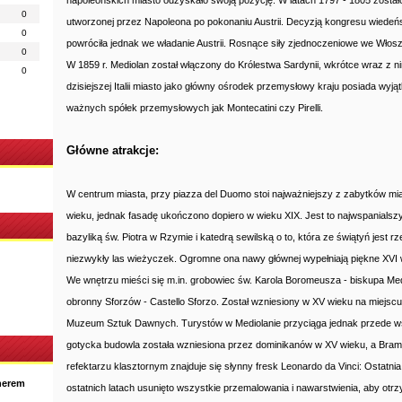
napoleońskich miasto odzyskało swoją pozycję. W latach 1797 - 1805 zostało s
0
utworzonej przez Napoleona po pokonaniu Austrii. Decyzją kongresu wiedeń
0
powróciła jednak we władanie Austrii. Rosnące siły zjednoczeniowe we Włosze
0
W 1859 r. Mediolan został włączony do Królestwa Sardynii, wkrótce wraz z n
0
dzisiejszej Italii miasto jako główny ośrodek przemysłowy kraju posiada wyją
ważnych spółek przemysłowych jak Montecatini czy Pirelli.
Główne atrakcje:
W centrum miasta, przy piazza del Duomo stoi najważniejszy z zabytków mia
wieku, jednak fasadę ukończono dopiero w wieku XIX. Jest to najwspanialsz
bazyliką św. Piotra w Rzymie i katedrą sewilską o to, która ze świątyń jest
niezwykły las wieżyczek. Ogromne ona nawy głównej wypełniają piękne XVI w
We wnętrzu mieści się m.in. grobowiec św. Karola Boromeusza - biskupa Med
obronny Sforzów - Castello Sforzo. Został wzniesiony w XV wieku na miejs
Muzeum Sztuk Dawnych. Turystów w Mediolanie przyciąga jednak przede wsz
gotycka budowla została wzniesiona przez dominikanów w XV wieku, a Bram
refektarzu klasztornym znajduje się słynny fresk Leonardo da Vinci: Ostatni
nerem
ostatnich latach usunięto wszystkie przemalowania i nawarstwienia, aby ot