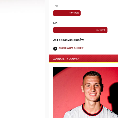
Tak
32.39%
Nie
67.61%
284 oddanych głosów
ARCHIWUM ANKIET
ZDJĘCIE TYGODNIA