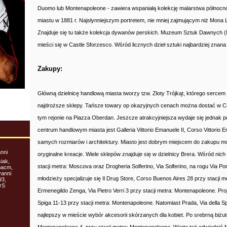
Duomo lub Montenapoleone - zawiera wspaniałą kolekcję malarstwa północno
miastu w 1881 r. Najsłynniejszym portretem, nie mniej zajmującym niż Mona Lis
Znajduje się tu także kolekcja dywanów perskich. Muzeum Sztuk Dawnych (Muse
mieści się w Castle Sforzesco. Wśród licznych dzieł sztuki najbardziej znana 
Zakupy:
Główną dzielnicę handlową miasta tworzy tzw. Złoty Trójkąt, którego sercem j
najdroższe sklepy. Tańsze towary op okazyjnych cenach można dostać w C
tym rejonie na Piazza Oberdan. Jeszcze atrakcyjniejsza wydaje się jednak 
centrum handlowym miasta jest Galleria Vittorio Emanuele II, Corso Vittorio 
samych rozmiarów i architektury. Miasto jest dobrym miejscem do zakupu mo
nni
oryginalne kreacje. Wiele sklepów znajduje się w dzielnicy Brera. Wśród nic
iak,
stacji metra: Moscova oraz Drogheria Solferino, Via Solferino, na rogu Via P
ipacm,
vanni
młodzieży specjalizuje się Il Drug Store, Corso Buenos Aires 28 przy stacji
93,
rS
Ermenegildo Zenga, Via Pietro Verri 3 przy stacji metra: Montenapoleone. Pr
Spiga 11-13 przy stacji metra: Montenapoleone. Natomiast Prada, Via della S
najlepszy w mieście wybór akcesorii skórzanych dla kobiet. Po srebrną biżuter