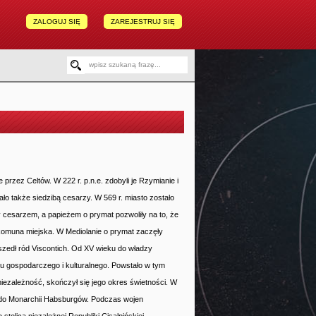
ZALOGUJ SIĘ
ZAREJESTRUJ SIĘ
 przez Celtów. W 222 r. p.n.e. zdobyli je Rzymianie i
o także siedzibą cesarzy. W 569 r. miasto zostało
 cesarzem, a papieżem o prymat pozwoliły na to, że
a komuna miejska. W Mediolanie o prymat zaczęły
zedł ród Viscontich. Od XV wieku do władzy
tu gospodarczego i kulturalnego. Powstało w tym
iezależność, skończył się jego okres świetności. W
ny do Monarchii Habsburgów. Podczas wojen