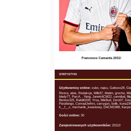
Francesco Camarda 2031!
STATYSTYKI
Użytkownicy online:
zubo, najsu, Gattuso28, Gia
Rivera, alois, Redakcja, Wilk87, Matim, grocho, Mis
blady77, Pan A. , Yang, JanekACM22, cannibal, fil
Bentos325, Rafał0209, Yrsa, MikBud, Zero07, Gio
Parafango, ConradJethro, carrygun, bolik, kuna19
k__f__c, mechanik_kwantowy, DACM1988, Kacpe
Gości online:
30
Zarejestrowanych użytkowników:
20110