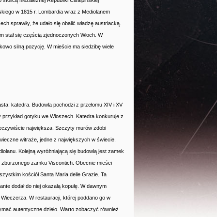
tolicą niezależnej Republiki Cisalpińskiej
skiego w 1815 r. Lombardia wraz z Mediolanem
ch sprawiły, że udało się obalić władzę austriacką.
im stał się częścią zjednoczonych Włoch. W
tkowo silną pozycję. W mieście ma siedzibę wiele
sta: katedra. Budowla pochodzi z przełomu XIV i XV
y przykład gotyku we Włoszech. Katedra konkuruje z
 rzeczywiście największa. Szczyty murów zdobi
ieczne witraże, jedne z największych w świecie.
iolanu. Kolejną wyróżniającą się budowlą jest zamek
cu zburzonego zamku Viscontich. Obecnie mieści
ystkim kościół Santa Maria delle Grazie. Ta
ante dodał do niej okazałą kopułę. W dawnym
a Wieczerza. W restauracji, której poddano go w
rzymać autentyczne dzieło. Warto zobaczyć również