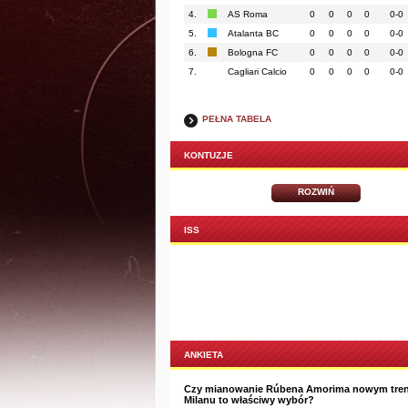
4.
AS Roma
0
0
0
0
0-0
5.
Atalanta BC
0
0
0
0
0-0
6.
Bologna FC
0
0
0
0
0-0
7.
Cagliari Calcio
0
0
0
0
0-0
PEŁNA TABELA
KONTUZJE
ROZWIŃ
ISS
ANKIETA
Czy mianowanie Rúbena Amorima nowym tre
Milanu to właściwy wybór?