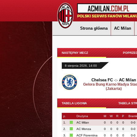
Strona główna
AC Milan
NASTĘPNY MECZ
POPRZED
8 sierpnia 2026, 14:00
Chelsea FC
-:-
AC Milan
Gelora Bung Karno Madya Sta
(Jakarta)
TABELA LIGOWA
TABELA ST
p.
Drużyna
M
W
R
P
Bramk
1.
AC Milan
0
0
0
0
0-0
2.
AC Monza
0
0
0
0
0-0
3.
ACF Fiorentina
0
0
0
0
0-0