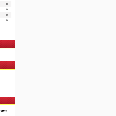
0
0
0
0
nerem