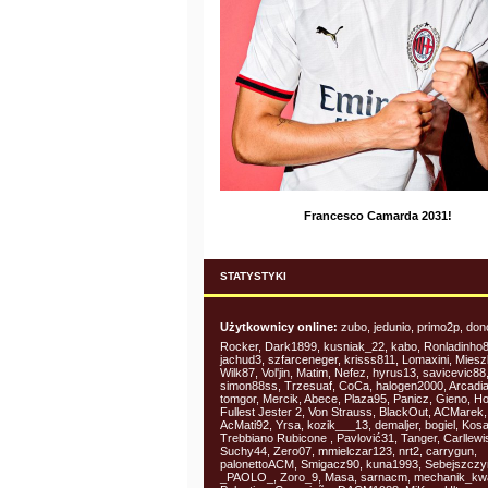
Francesco Camarda 2031!
STATYSTYKI
Użytkownicy online:
zubo, jedunio, primo2p, don
Rocker, Dark1899, kusniak_22, kabo, Ronladinho8
jachud3, szfarceneger, krisss811, Lomaxini, Miesz
Wilk87, Vol'jin, Matim, Nefez, hyrus13, savicevic88
simon88ss, Trzesuaf, CoCa, halogen2000, Arcadia
tomgor, Mercik, Abece, Plaza95, Panicz, Gieno, H
Fullest Jester 2, Von Strauss, BlackOut, ACMarek
AcMati92, Yrsa, kozik___13, demaljer, bogiel, Kos
Trebbiano Rubicone , Pavlović31, Tanger, Carllewi
Suchy44, Zero07, mmielczar123, nrt2, carrygun,
palonettoACM, Smigacz90, kuna1993, Sebejszczy
_PAOLO_, Zoro_9, Masa, sarnacm, mechanik_kw