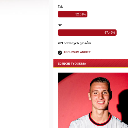
Tak
32.51%
Nie
67.49%
283 oddanych głosów
ARCHIWUM ANKIET
ZDJĘCIE TYGODNIA