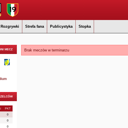
Rozgrywki
Strefa fana
Publicystyka
Stopka
NI MECZ
Brak meczów w terminarzu
dium
RZELCÓW
i
PKT
0
0
0