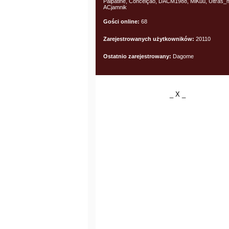
Palpatine, Conceição, DACM1988, MiKuu, Ultras_m
ACjamnik
Gości online:
68
Zarejestrowanych użytkowników:
20110
Ostatnio zarejestrowany:
Dagome
_ X _