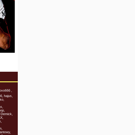
ovo666 ,
6, hajus,
ko,
,
s,
oop,
, Demick,
aX,
s,
n,
antowy,