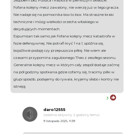
zespołem bez Pulisica i Rabiota w pierwszym składzie.
Fofana kolejny mecz zawalony, nie wierzę juz w tego gracza.
Nie nadaje się na pomocnika box to box. Ma straszne braki
techniczne i mózg wielkości orzecha włoskiego w
decydujących momentach.
Espumisan tak samo jak Fofana kolejny mecz katastrofa w
fazie defensywniej. Nie potrafi kryć 1 na 1, spóźnia się,
bojaźliwie podaję czy przepuszcza piłkę. Nie wiem ale
czasami przypomina zagubionego Theo z zeszłego sezonu.
Generalnie kolejny mecz w którym cały zespół dostaje zaćmę
na pół godziny spotkania gdzie cofamy się, tracimy piłki w
glupi sposób, podajemy do rywala, kryjemy słabo i kontry nie
istnieją.
3
daro12555
(ostatnio aktywny: 2 godziny temu)
9 listopada 2025, 11:39