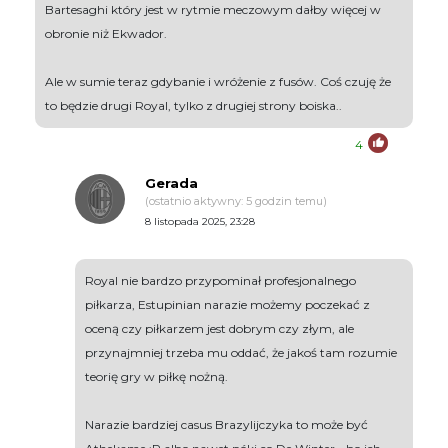
Bartesaghi który jest w rytmie meczowym dałby więcej w
obronie niż Ekwador.
Ale w sumie teraz gdybanie i wróżenie z fusów. Coś czuję że
to będzie drugi Royal, tylko z drugiej strony boiska..
4
Gerada
(ostatnio aktywny: 5 godzin temu)
8 listopada 2025, 23:28
Royal nie bardzo przypominał profesjonalnego
piłkarza, Estupinian narazie możemy poczekać z
oceną czy piłkarzem jest dobrym czy złym, ale
przynajmniej trzeba mu oddać, że jakoś tam rozumie
teorię gry w piłkę nożną.
Narazie bardziej casus Brazylijczyka to może być