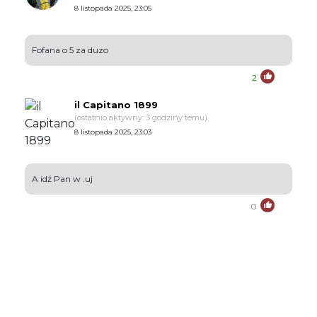
8 listopada 2025, 23:05
Fofana o 5 za duzo
2
il Capitano 1899
(ostatnio aktywny: 3 godziny temu)
8 listopada 2025, 23:03
A idź Pan w .uj
0