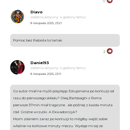
0
Diavo
(ostatnio aktywny: 4 godziny temu)
8 listopada 2025, 23:21
Pomoc bez Rabiota to tartak
2
Daniel93
(ostatnio aktywny: 4 godziny temu)
8 listopada 2025, 23:11
Co autor miał na myśli posyłając Estupiniana po kontuzji od
razu do pierwszego składu? Okej,Bartesaghi z Roma
pierwsze 37min miał tragiczne.. ale później z kazda minuta
rósł. Groźne wrzutki. A Ekwadorczyk?
Moim zdaniem zaraz po kontuzji to mógłby wejść sobie
właśnie na końcowe minuty meczu. Wydaje mi się ze