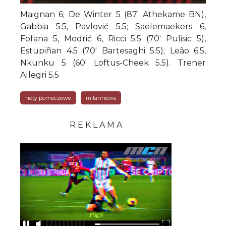
Maignan 6; De Winter 5 (87' Athekame BN),
Gabbia 5.5, Pavlović 5.5; Saelemaekers 6,
Fofana 5, Modrić 6, Ricci 5.5 (70' Pulisic 5),
Estupiñan 4.5 (70' Bartesaghi 5.5); Leão 6.5,
Nkunku 5 (60' Loftus-Cheek 5.5). Trener
Allegri 5.5
noty pomeczowe
milannews
R E K L A M A