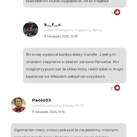
poprzednim klubie wyglądał ok, teraz tragedia
1
k__f__c
(ostatnio aktywny: 4 godziny temu)
9 listopada 2025, 12:39
Bo to się wydawał bardzo dobry transfer, z jednym
znakiem zapytania w postaci zdrowia Perwersa. Kto
mógł przypuszczać że chłop który radzil sobie w Anglii
będzie się we Włoszech odbijał od wszystkich
2
Paolo03
(ostatnio aktywny: Dzisiaj, 04:21)
9 listopada 2025, 01:15
Ogolnie ten mecz znowu pokazał że nie jesteśmy mocnym