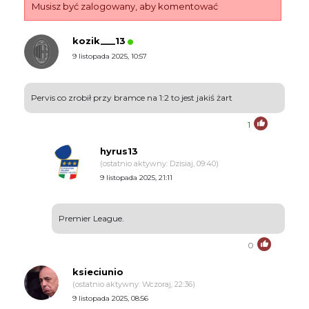
Musisz być zalogowany, aby komentować
kozik___13
9 listopada 2025, 10:57
Pervis co zrobił przy bramce na 1:2 to jest jakiś żart
1
hyrus13
(ostatnio aktywny: Dzisiaj, 09:40)
9 listopada 2025, 21:11
Premier League.
0
ksieciunio
(ostatnio aktywny: Wczoraj, 22:36)
9 listopada 2025, 08:56