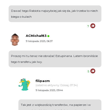
Dawać tego Rabiota najszybciej jak się da, jak trzeba to niech
biega o kulach
7
ACMichał83
9 listopada 2025, 06:37
Proszę mi tu teraz nie obrażać Estupinana. Latem broniliście
tego transferu jak lwy.
5
filipacm
(ostatnio aktywny: Dzisiaj, 07:34)
9 listopada 2025, 09:44
Tak jest z większością transferów, na papierze i w