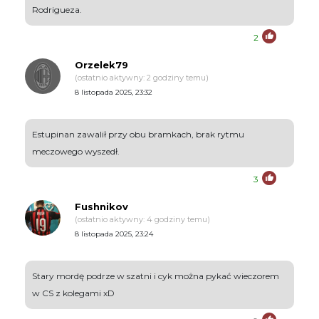
Rodrigueza.
2
Orzelek79
(ostatnio aktywny: 2 godziny temu)
8 listopada 2025, 23:32
Estupinan zawalił przy obu bramkach, brak rytmu
meczowego wyszedł.
3
Fushnikov
(ostatnio aktywny: 4 godziny temu)
8 listopada 2025, 23:24
Stary mordę podrze w szatni i cyk można pykać wieczorem
w CS z kolegami xD