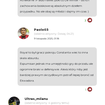
Athekame :P albo nawet póki co De Winter - bo ich
zachowania boiskowe są absolutnym dziełem
przypadku. No ale obaj są młodzi i dajmy im czas :)
3
Paolo03
(ostatnio aktywny: Dzisiaj, 04:21)
9 listopada 2025, 01:18
Royal to był gracz pokroju Constanta wiec to inna
skala absurdu.
Espumisan jednak ma umiejętności gry do przodu ale
ogromne braki w defensywie. Alexis który niby jest
bardziej prawym skrzydłowym potrafi lepiej bronić od
Ekwadora.
1
Ultras_milanu
(ostatnio aktywny: 4 godziny temu)