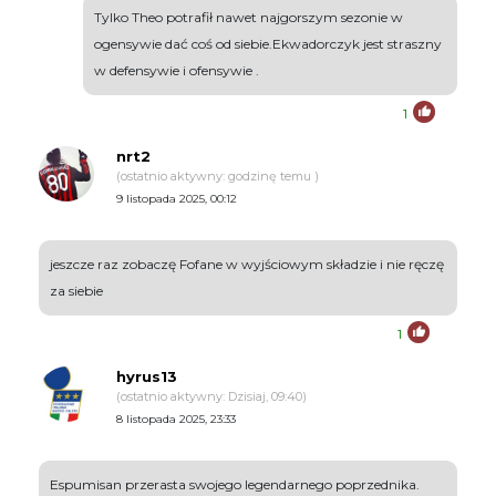
Tylko Theo potrafił nawet najgorszym sezonie w
ogensywie dać coś od siebie.Ekwadorczyk jest straszny
w defensywie i ofensywie .
1
nrt2
(ostatnio aktywny: godzinę temu )
9 listopada 2025, 00:12
jeszcze raz zobaczę Fofane w wyjściowym składzie i nie ręczę
za siebie
1
hyrus13
(ostatnio aktywny: Dzisiaj, 09:40)
8 listopada 2025, 23:33
Espumisan przerasta swojego legendarnego poprzednika.