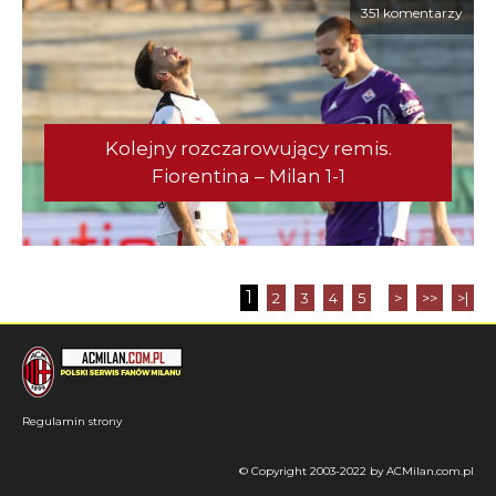
351 komentarzy
Kolejny rozczarowujący remis.
Fiorentina – Milan 1-1
1
2
3
4
5
>
>>
>|
Regulamin strony
© Copyright 2003-2022 by ACMilan.com.pl