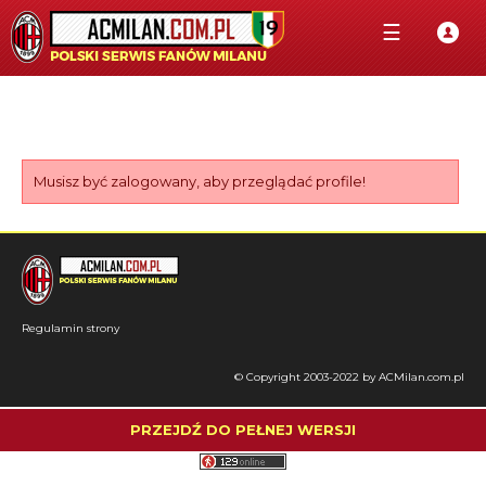
☰
Musisz być zalogowany, aby przeglądać profile!
Regulamin strony
© Copyright 2003-2022 by ACMilan.com.pl
PRZEJDŹ DO PEŁNEJ WERSJI