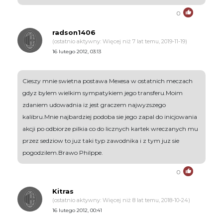
0
radson1406
(ostatnio aktywny: Więcej niż 7 lat temu, 2019-11-19)
16 lutego 2012, 03:13
Cieszy mnie swietna postawa Mexesa w ostatnich meczach
gdyz bylem wielkim sympatykiem jego transferu.Moim
zdaniem udowadnia iz jest graczem najwyzszego
kalibru.Mnie najbardziej podoba sie jego zapal do inicjowania
akcji po odbiorze pilkia co do licznych kartek wreczanych mu
przez sedziow to juz taki typ zawodnika i z tym juz sie
pogodzilem.Brawo Philppe.
0
Kitras
(ostatnio aktywny: Więcej niż 8 lat temu, 2018-10-24)
16 lutego 2012, 00:41