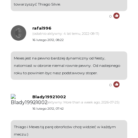
towarzyszyć Thiago Silvie.
0
rafal996
(ostatnio aktywny: 4 lat temu, 2022-08-11)
16 lutego 2012, 08:22
Mexes jest na pewno bardziej dynamiczny od Nesty,
natomiast w obronie niemal rownie pewny. Od nastepnego
roku to powinien byc nasz podstawowy stoper.
0
Blady19921002
(ostatnio aktywny: More than a week ago, 2026-07-25)
16 lutego 2012, 07:42
Thiago i Mexes tą parę obrońców chcę widzieć w każdym
meczu:)