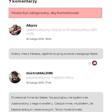
7 komentarzy
Musisz być zalogowany, aby komentować
Abyss
(ostatnio aktywny: Więcej niż 10 miesięcy temu, 2025-
10-05)
16 lutego 2012, 18:04
Dobry mecz Mexesa, ogólnie to przyzwoicie zastępuje Neste.
0
mistrzMALDINI
(ostatnio aktywny: 4 godziny temu)
16 lutego 2012, 17:44
Przekonał mnie do Siebie. Na początku nie byłem tak
zadowolony z tego transferu. Cieszył mnie, myślałem, że
będzie dobrym rezerwowym. Teraz może śmiało