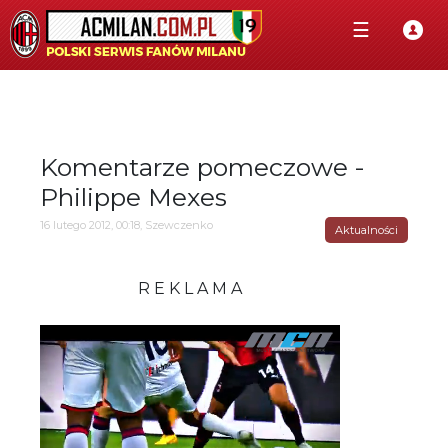
☰
Komentarze pomeczowe -
Philippe Mexes
16 lutego 2012, 00:18, Szewczenko
Aktualności
R E K L A M A