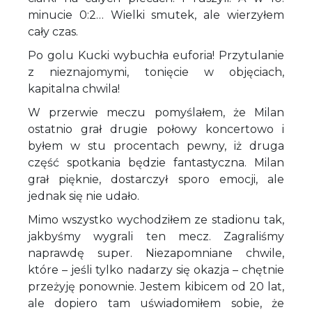
minucie 0:2… Wielki smutek, ale wierzyłem
cały czas.
Po golu Kucki wybuchła euforia! Przytulanie
z nieznajomymi, tonięcie w objęciach,
kapitalna chwila!
W przerwie meczu pomyślałem, że Milan
ostatnio grał drugie połowy koncertowo i
byłem w stu procentach pewny, iż druga
część spotkania będzie fantastyczna. Milan
grał pięknie, dostarczył sporo emocji, ale
jednak się nie udało.
Mimo wszystko wychodziłem ze stadionu tak,
jakbyśmy wygrali ten mecz. Zagraliśmy
naprawdę super. Niezapomniane chwile,
które – jeśli tylko nadarzy się okazja – chętnie
przeżyję ponownie. Jestem kibicem od 20 lat,
ale dopiero tam uświadomiłem sobie, że