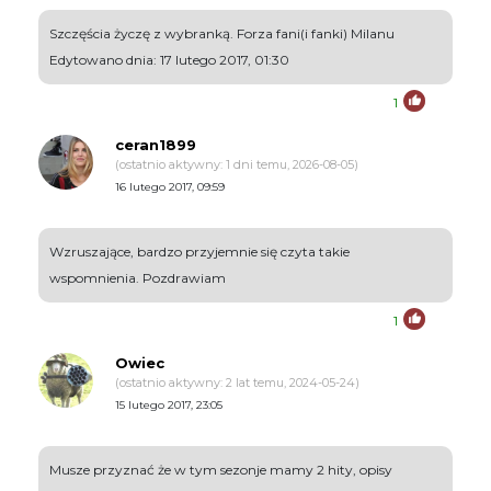
Szczęścia życzę z wybranką. Forza fani(i fanki) Milanu
Edytowano dnia: 17 lutego 2017, 01:30
1
ceran1899
(ostatnio aktywny: 1 dni temu, 2026-08-05)
16 lutego 2017, 09:59
Wzruszające, bardzo przyjemnie się czyta takie
wspomnienia. Pozdrawiam
1
Owiec
(ostatnio aktywny: 2 lat temu, 2024-05-24)
15 lutego 2017, 23:05
Musze przyznać że w tym sezonje mamy 2 hity, opisy