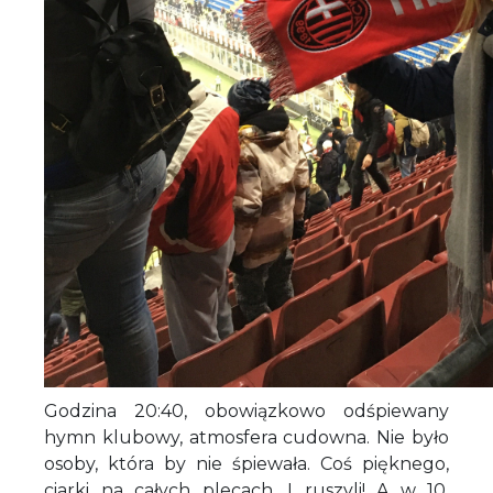
Godzina 20:40, obowiązkowo odśpiewany
hymn klubowy, atmosfera cudowna. Nie było
osoby, która by nie śpiewała. Coś pięknego,
ciarki na całych plecach. I ruszyli! A w 10.