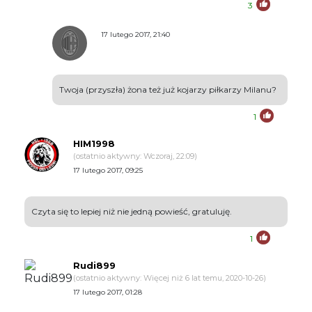
3
17 lutego 2017, 21:40
Twoja (przyszła) żona też już kojarzy piłkarzy Milanu?
1
HIM1998
(ostatnio aktywny: Wczoraj, 22:09)
17 lutego 2017, 09:25
Czyta się to lepiej niż nie jedną powieść, gratuluję.
1
Rudi899
(ostatnio aktywny: Więcej niż 6 lat temu, 2020-10-26)
17 lutego 2017, 01:28