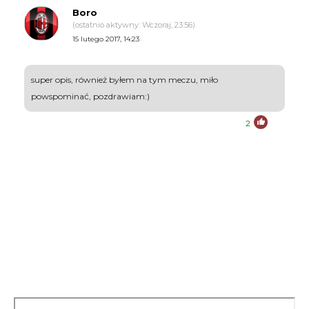
Boro
(ostatnio aktywny: Wczoraj, 23:56)
15 lutego 2017, 14:23
super opis, również byłem na tym meczu, miło
powspominać, pozdrawiam:)
2