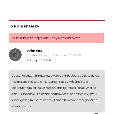
15 komentarzy
Musisz być zalogowany, aby komentować
Primo85
(ostatnio aktywny: 3 lat temu, 2023-03-02)
17 lutego 2017, 10:15
Część koledzy , Bardzo dziękuję za miłe słowa . Jak widzicie
można spełnić swoje marzenia i tak się właśnie stało :)
Dziękuję redakcji za udostępnienie tej relacji , oraz Wielkie
dzięki Cinaskowi za liczne podpowiedzi odnośnie wyjazdu (
super gość ) fajnie ,że mamy takich kibiców naszego Milanu .
Pozdrawiam .