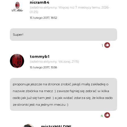
nicram84
(ostatnio aktywny: Więcej niż 7 miesięcy temu, 2026-
01-25)
15 lutego 2017, 18:52
Super!
1
tommyb1
(ostatnio aktywny: Wczoraj, 21:15)
15 lutego 2017, 15:58
proponuje jeszcze na stronce zrobić jakąś małą zakładkę o
nazwie zbiórka na mecz :) zawsze fajniej się zebrać w kilka
osób jak już się tam jest :) a jak widać zdarza się, że kilka osób
ze stronki jest na jednym meczu :)
4
mistrzMALDINI