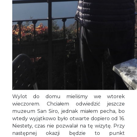
Wylot do domu mieliśmy we wtorek
wieczorem. Chciałem odwiedzić jeszcze
muzeum San Siro, jednak miałem pecha, bo
wtedy wyjątkowo było otwarte dopiero od 16.
Niestety, czas nie pozwalał na tę wizytę. Przy
następnej okazji będzie to punkt