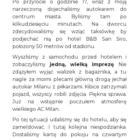
Po przylocie o godzinie 17, wraz z moją
narzeczoną dojechaliśmy autokarem do
centrum miasta. Byliśmy tam po
kilkudziesięciu minutach. Na dworcu
zdecydowaliśmy się wziąć taksówkę by
podjechać nią po hotel B&B San Siro,
położony 50 metrów od stadionu.
Wyszliśmy z samochodu przed hotelem i
zobaczyliśmy
jedną, wielką imprezę
. Nie
zdążyłem wyjąć walizek z bagażnika, a tu
nagle za moimi plecami główną drogą jechał
autokar Milanu z piłkarzami. Kibice zatrzymali
pojazd, wszyscy robili zdjęcia. Piękna sprawa.
Już na wstępnie poczułem atmosferę
wielkiego AC Milan.
Po tej sytuacji udaliśmy się do hotelu, aby się
zameldować. I tutaj kolejna niespodzianka.
Dostaliśmy kartę do pokoju na czwartym