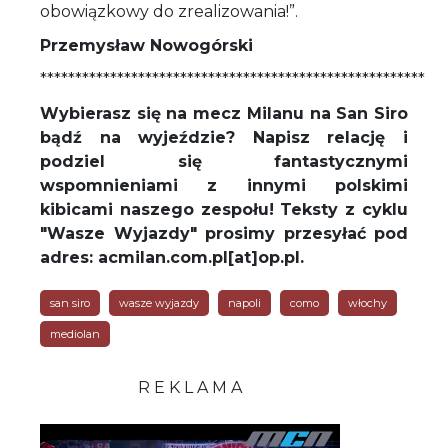
obowiązkowy do zrealizowania!”.
Przemysław Nowogórski
*******************************************************
Wybierasz się na mecz Milanu na San Siro
bądź na wyjeździe? Napisz relację i
podziel się fantastycznymi
wspomnieniami z innymi polskimi
kibicami naszego zespołu! Teksty z cyklu
"Wasze Wyjazdy" prosimy przesyłać pod
adres: acmilan.com.pl[at]op.pl.
san siro
wasze wyjazdy
napoli
como
włochy
mediolan
R E K L A M A