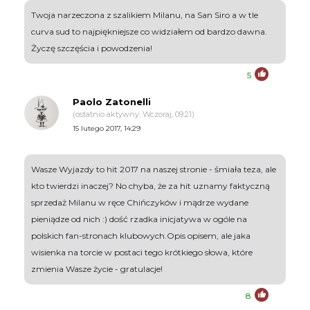
Twoja narzeczona z szalikiem Milanu, na San Siro a w tle
curva sud to najpiękniejsze co widziałem od bardzo dawna.
Życzę szczęścia i powodzenia!
5
Paolo Zatonelli
(ostatnio aktywny: Wczoraj, 09:21)
15 lutego 2017, 14:29
Wasze Wyjazdy to hit 2017 na naszej stronie - śmiała teza, ale
kto twierdzi inaczej? No chyba, że za hit uznamy faktyczną
sprzedaż Milanu w ręce Chińczyków i mądrze wydane
pieniądze od nich :) dość rzadka inicjatywa w ogóle na
polskich fan-stronach klubowych.Opis opisem, ale jaka
wisienka na torcie w postaci tego krótkiego słowa, które
zmienia Wasze życie - gratulacje!
8