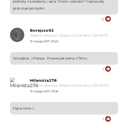
podróży na stadiony i seria "moim zdaniem" naprawdę
gratuluje pomysłu!
2
Borejszo92
(ostatnio aktywny: Więcej niż 9 lat temu, 2017-09-17)
15 lutego 2017, 20:22
Szczęścia ; ) Poezja . Prawie jak scena z filmu.
1
Milanista276
(ostatnio aktywny: Więcej niż 9 lat temu, 2017-05-07)
15 lutego 2017, 20:18
Fajna zona :)
1