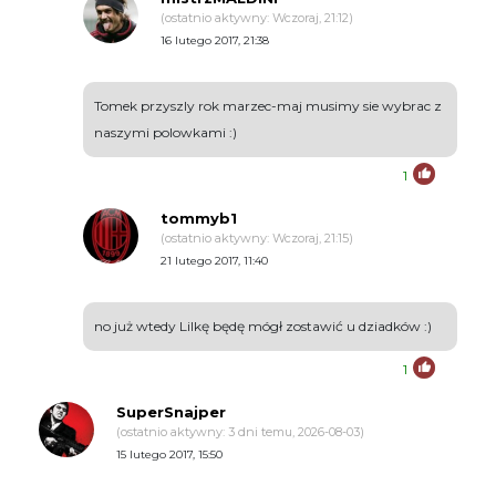
(ostatnio aktywny: Wczoraj, 21:12)
16 lutego 2017, 21:38
Tomek przyszly rok marzec-maj musimy sie wybrac z
naszymi polowkami :)
1
tommyb1
(ostatnio aktywny: Wczoraj, 21:15)
21 lutego 2017, 11:40
no już wtedy Lilkę będę mógł zostawić u dziadków :)
1
SuperSnajper
(ostatnio aktywny: 3 dni temu, 2026-08-03)
15 lutego 2017, 15:50