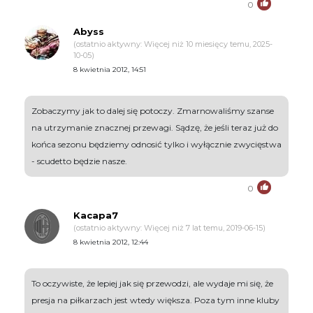
0
Abyss
(ostatnio aktywny: Więcej niż 10 miesięcy temu, 2025-
10-05)
8 kwietnia 2012, 14:51
Zobaczymy jak to dalej się potoczy. Zmarnowaliśmy szanse
na utrzymanie znacznej przewagi. Sądzę, że jeśli teraz już do
końca sezonu będziemy odnosić tylko i wyłącznie zwycięstwa
- scudetto będzie nasze.
0
Kacapa7
(ostatnio aktywny: Więcej niż 7 lat temu, 2019-06-15)
8 kwietnia 2012, 12:44
To oczywiste, że lepiej jak się przewodzi, ale wydaje mi się, że
presja na piłkarzach jest wtedy większa. Poza tym inne kluby