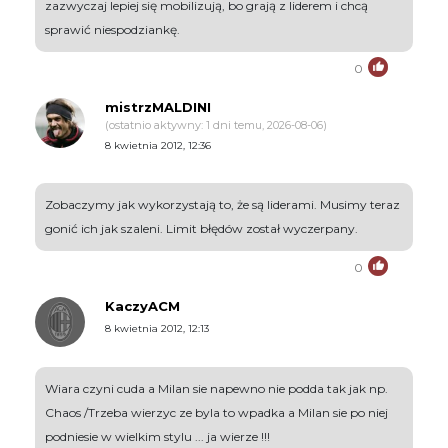
zazwyczaj lepiej się mobilizują, bo grają z liderem i chcą
sprawić niespodziankę.
0
mistrzMALDINI
(ostatnio aktywny: 1 dni temu, 2026-08-06)
8 kwietnia 2012, 12:36
Zobaczymy jak wykorzystają to, że są liderami. Musimy teraz
gonić ich jak szaleni. Limit błędów został wyczerpany.
0
KaczyACM
8 kwietnia 2012, 12:13
Wiara czyni cuda a Milan sie napewno nie podda tak jak np.
Chaos /Trzeba wierzyc ze byla to wpadka a Milan sie po niej
podniesie w wielkim stylu ... ja wierze !!!