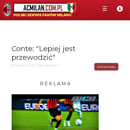
☰
Conte: "Lepiej jest
przewodzić"
8 kwietnia 2012, 11:16, stasq_acm
Aktualności
R E K L A M A