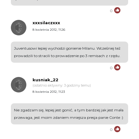
0
xxxsilaczxxx
8 kwietnia 2012, 11:26
Juventusowi lepiej wychodzi gonienie Milanu. Wcześniej też
prowadzili to stracili to prowadzenie po 3 remisach z rzędu.
0
kusniak_22
(ostatnio aktywny: 3 godziny temu)
8 kwietnia 2012, 11:23
Nie zgadzam się, lepiej jest gonić, a tym bardziej jak jest mała
przewaga, jest moim zdaniem mniejsza presja panie Conte :)
0