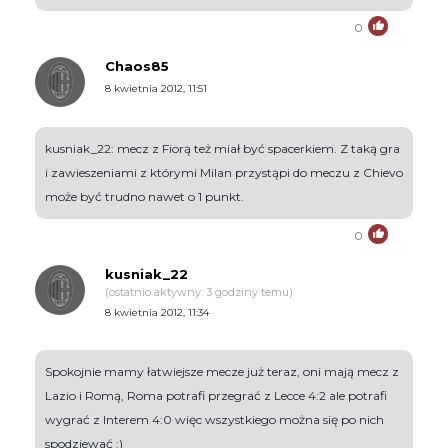
0
Chaos85
8 kwietnia 2012, 11:51
kusniak_22: mecz z Fiorą też miał być spacerkiem. Z taką gra
i zawieszeniami z którymi Milan przystąpi do meczu z Chievo
może być trudno nawet o 1 punkt.
0
kusniak_22
(ostatnio aktywny: 3 godziny temu)
8 kwietnia 2012, 11:34
Spokojnie mamy łatwiejsze mecze już teraz, oni mają mecz z
Lazio i Romą, Roma potrafi przegrać z Lecce 4:2 ale potrafi
wygrać z Interem 4:0 więc wszystkiego można się po nich
spodziewać :)