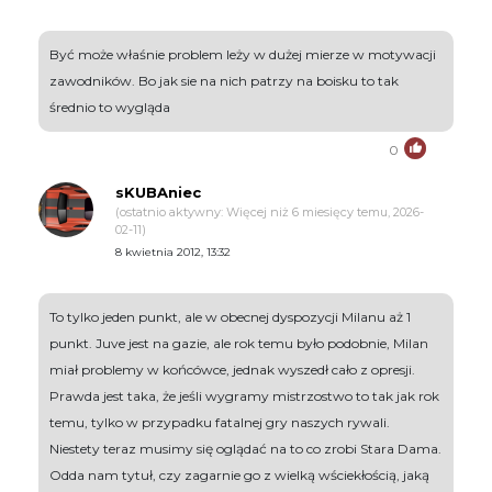
Być może właśnie problem leży w dużej mierze w motywacji
zawodników. Bo jak sie na nich patrzy na boisku to tak
średnio to wygląda
0
sKUBAniec
(ostatnio aktywny: Więcej niż 6 miesięcy temu, 2026-
02-11)
8 kwietnia 2012, 13:32
To tylko jeden punkt, ale w obecnej dyspozycji Milanu aż 1
punkt. Juve jest na gazie, ale rok temu było podobnie, Milan
miał problemy w końcówce, jednak wyszedł cało z opresji.
Prawda jest taka, że jeśli wygramy mistrzostwo to tak jak rok
temu, tylko w przypadku fatalnej gry naszych rywali.
Niestety teraz musimy się oglądać na to co zrobi Stara Dama.
Odda nam tytuł, czy zagarnie go z wielką wściekłością, jaką