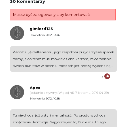
30 komentarzy
Musisz być zalogowany, aby komentować
gimlord123
9 kwietnia 2012, 13:46
Współczuję Gallianiemu, jego zespołowi przydarzył się spadek
formy, a on teraz musi mówić dziennikarzom, że odrobienie
dwóch punktów w siedmiu meczach jest rzeczą wykonalną...
0
Apex
(ostatnio aktywny: Więcej niż 7 lat temu, 2019-04-29)
9 kwietnia 2012, 10:58
Tu nie chodzi już o styl i mentalność. Po prostu wychodzi
zmęczenie i kontuzję. Najgorsze jest to, że nie ma Thiago i