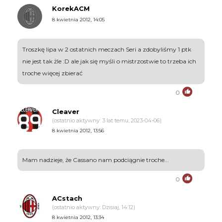
KorekACM
8 kwietnia 2012, 14:05
Troszkę lipa w 2 ostatnich meczach Seri a zdobyliśmy 1 ptk
nie jest tak żle :D ale jak się myśli o mistrzostwie to trzeba ich
troche więcej zbierać
0
Cleaver
(ostatnio aktywny: 3 lat temu, 2023-04-06)
8 kwietnia 2012, 13:56
Mam nadzieje, że Cassano nam podciągnie troche...
0
ACstach
(ostatnio aktywny: Dzisiaj, 14:12)
8 kwietnia 2012, 13:34