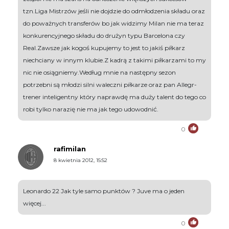
tzn.Liga Mistrzów jeśli nie dojdzie do odmłodzenia składu oraz
do poważnych transferów bo jak widzimy Milan nie ma teraz
konkurencyjnego składu do drużyn typu Barcelona czy
Real.Zawsze jak kogoś kupujemy to jest to jakiś piłkarz
niechciany w innym klubie.Z kadrą z takimi piłkarzami to my
nic nie osiągniemy.Według mnie na następny sezon
potrzebni są młodzi silni waleczni piłkarze oraz pan Allegr-
trener inteligentny który naprawdę ma duży talent do tego co
robi tylko narazię nie ma jak tego udowodnić.
0
rafimilan
8 kwietnia 2012, 15:52
Leonardo 22 Jak tyle samo punktów ? Juve ma o jeden
więcej...
0