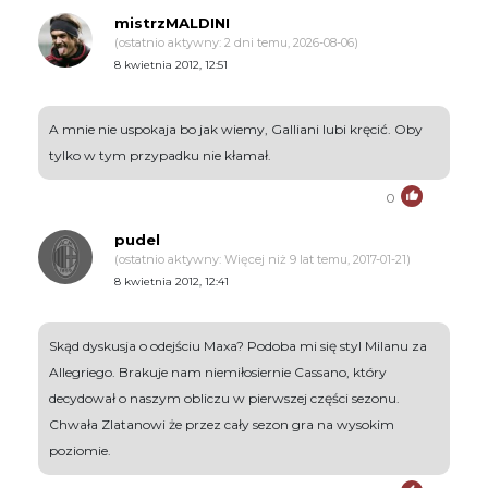
mistrzMALDINI
(ostatnio aktywny: 2 dni temu, 2026-08-06)
8 kwietnia 2012, 12:51
A mnie nie uspokaja bo jak wiemy, Galliani lubi kręcić. Oby
tylko w tym przypadku nie kłamał.
0
pudel
(ostatnio aktywny: Więcej niż 9 lat temu, 2017-01-21)
8 kwietnia 2012, 12:41
Skąd dyskusja o odejściu Maxa? Podoba mi się styl Milanu za
Allegriego. Brakuje nam niemiłosiernie Cassano, który
decydował o naszym obliczu w pierwszej części sezonu.
Chwała Zlatanowi że przez cały sezon gra na wysokim
poziomie.