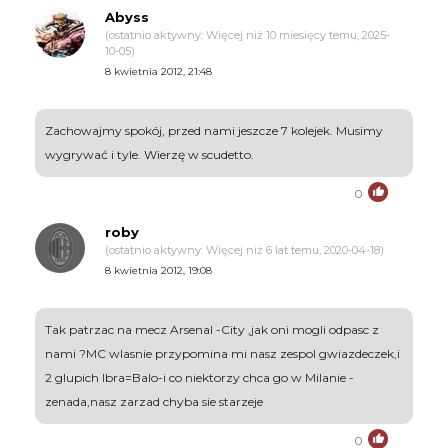
Abyss
(ostatnio aktywny: Więcej niż 10 miesięcy temu, 2025-
10-05)
8 kwietnia 2012, 21:48
Zachowajmy spokój, przed nami jeszcze 7 kolejek. Musimy
wygrywać i tyle. Wierzę w scudetto.
0
roby
(ostatnio aktywny: Więcej niż 6 lat temu, 2020-04-18)
8 kwietnia 2012, 19:08
Tak patrzac na mecz Arsenal -City ,jak oni mogli odpasc z
nami ?MC wlasnie przypomina mi nasz zespol gwiazdeczek,i
2 glupich Ibra=Balo-i co niektorzy chca go w Milanie -
zenada,nasz zarzad chyba sie starzeje
0