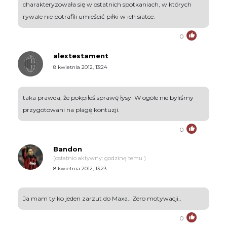
charakteryzowała się w ostatnich spotkaniach, w których
rywale nie potrafili umieścić piłki w ich siatce.
0
alextestament
8 kwietnia 2012, 13:24
taka prawda, że pokpiłeś sprawę łysy! W ogóle nie byliśmy
przygotowani na plagę kontuzji.
0
Bandon
(ostatnio aktywny: godzinę temu )
8 kwietnia 2012, 13:23
Ja mam tylko jeden zarzut do Maxa.. Zero motywacji..
0