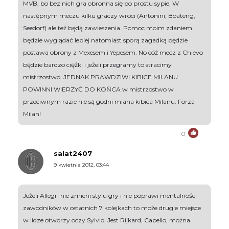
MVB, bo bez nich gra obronna się po prostu sypie. W
następnym meczu kilku graczy wróci (Antonini, Boateng,
Seedorf) ale też będą zawieszenia. Pomoc moim zdaniem
będzie wyglądać lepiej natomiast sporą zagadką będzie
postawa obrony z Mexesem i Yepesem. No cóż mecz z Chievo
będzie bardzo ciężki i jeżeli przegramy to stracimy
mistrzostwo. JEDNAK PRAWDZIWI KIBICE MILANU
POWINNI WIERZYĆ DO KOŃCA w mistrzostwo w
przeciwnym razie nie są godni miana kibica Milanu. Forza
Milan!
0
salat2407
9 kwietnia 2012, 03:44
Jeżeli Allegri nie zmieni stylu gry i nie poprawi mentalności
zawodników w ostatnich 7 kolejkach to może drugie miejsce
w lidze otworzy oczy Sylvio. Jest Rijkard, Capello, można