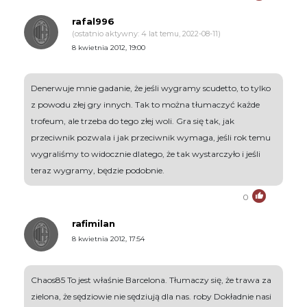
rafal996
(ostatnio aktywny: 4 lat temu, 2022-08-11)
8 kwietnia 2012, 19:00
Denerwuje mnie gadanie, że jeśli wygramy scudetto, to tylko
z powodu złej gry innych. Tak to można tłumaczyć każde
trofeum, ale trzeba do tego złej woli. Gra się tak, jak
przeciwnik pozwala i jak przeciwnik wymaga, jeśli rok temu
wygraliśmy to widocznie dlatego, że tak wystarczyło i jeśli
teraz wygramy, będzie podobnie.
0
rafimilan
8 kwietnia 2012, 17:54
Chaos85 To jest właśnie Barcelona. Tłumaczy się, że trawa za
zielona, że sędziowie nie sędziują dla nas. roby Dokładnie nasi