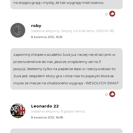
na stojąco grają i myślą, że tak wygrają mistrzostwo.
0
roby
(ostatnio aktywny: Więcej niż 6 lat temu, 2020-04-18)
8 kwietnia 2012, 16:35
zapomnij chlopie o scudetto Juve juz raczej nie straci pnk w
przeciwienstwie do nas ,jeszcze znajdziemy sie na 3
pozycji.Jestesmy tylko na papierze lepsi w rzeczywistosci to
Juve jest zespolem ktory gra i chce nasi to pajacyki ktore se
mysla ze mecze na chodzoneho wygraja -WESOLYCH SWIAT
0
Leonardo 22
(ostatnio aktywny: 6 godzin temu)
8 kwietnia 2012, 16:08