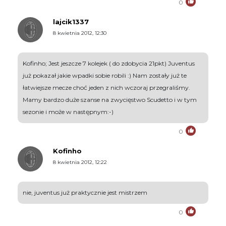
0
lajcik1337
8 kwietnia 2012, 12:30
Kofinho; Jest jeszcze 7 kolejek ( do zdobycia 21pkt) Juventus
już pokazał jakie wpadki sobie robili :) Nam zostały już te
łatwiejsze mecze choć jeden z nich wczoraj przegraliśmy.
Mamy bardzo duże szanse na zwycięstwo Scudetto i w tym
sezonie i może w następnym:-)
0
Kofinho
8 kwietnia 2012, 12:22
nie, juventus już praktycznie jest mistrzem
0