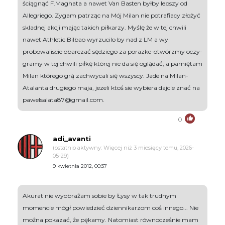
ściągnąć F.Maghata a nawet Van Basten byłby lepszy od
Allegriego. Zygam patrząc na Mój Milan nie potrafiacy złożyć
skladnej akcji mając takich piłkarzy. Myślę że w tej chwili
nawet Athletic Bilbao wyrzucilo by nad z LM a wy
probowaliscie obarczać sędziego za porazke-otwórzmy oczy-
gramy w tej chwili piłkę której nie da się oglądać, a pamiętam
Milan którego grą zachwycali się wszyscy. Jade na Milan-
Atalanta drugiego maja, jezeli ktoś sie wybiera dajcie znać na
pawelsalata87@gmail.com
.
0
adi_avanti
(ostatnio aktywny: Więcej niż 3 miesięcy temu, 2026-
05-29)
9 kwietnia 2012, 00:37
Akurat nie wyobrażam sobie by Łysy w tak trudnym
momencie mógł powiedzieć dziennikarzom coś innego... Nie
można pokazać, że pękamy. Natomiast równocześnie mam