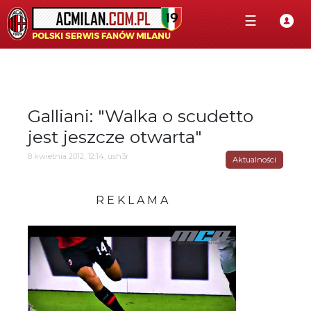
☰
Galliani: "Walka o scudetto
jest jeszcze otwarta"
8 kwietnia 2012, 12:14, ush3r
Aktualności
R E K L A M A