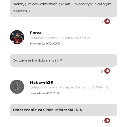
nadzieję, że odwiedził szatnię Milanu i skopał tyłki niektórym
frajerom :)
0
Forza
(ostatnio aktywny: Rok temu, 2025-05-09)
9 kwietnia 2012, 00:32
On zawsze był dobrej myśli :P
0
Makaveli26
(ostatnio aktywny: Więcej niż 9 lat temu, 2017-02-14)
8 kwietnia 2012, 23:00
Ostrzeżenie za SPAM. MistrzMALDINI
0