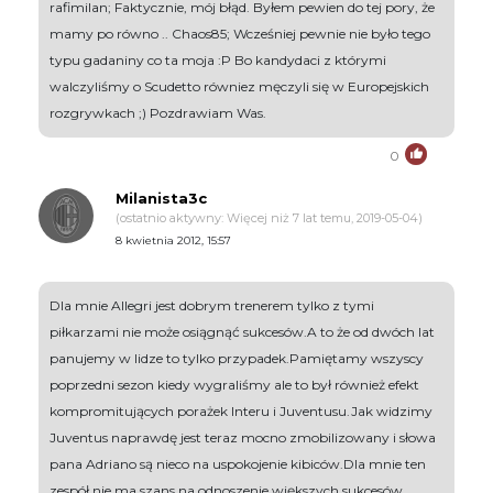
rafimilan; Faktycznie, mój błąd. Byłem pewien do tej pory, że
mamy po równo .. Chaos85; Wcześniej pewnie nie było tego
typu gadaniny co ta moja :P Bo kandydaci z którymi
walczyliśmy o Scudetto równiez męczyli się w Europejskich
rozgrywkach ;) Pozdrawiam Was.
0
Milanista3c
(ostatnio aktywny: Więcej niż 7 lat temu, 2019-05-04)
8 kwietnia 2012, 15:57
Dla mnie Allegri jest dobrym trenerem tylko z tymi
piłkarzami nie może osiągnąć sukcesów.A to że od dwóch lat
panujemy w lidze to tylko przypadek.Pamiętamy wszyscy
poprzedni sezon kiedy wygraliśmy ale to był również efekt
kompromitujących porażek Interu i Juventusu.Jak widzimy
Juventus naprawdę jest teraz mocno zmobilizowany i słowa
pana Adriano są nieco na uspokojenie kibiców.Dla mnie ten
zespół nie ma szans na odnoszenie większych sukcesów