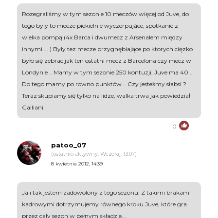
Rozegraliśmy w tym sezonie 10 meczów więcej od Juve, do
tego byly to mecze piekielnie wyczerpujące, spotkanie z
wielka pompą (4x Barca i dwumecz z Arsenalem między
innymi ... ) Były tez mecze przygnębiające po ktorych cięzko
było się zebrac jak ten ostatni mecz z Barcelona czy mecz w
Londynie .. Mamy w tym sezonie 250 kontuzji, Juve ma 40 ..
Do tego mamy po rowno punktów .. Czy jesteśmy słabsi ?
Teraz skupiamy się tylko na lidze, walka trwa jak powiedział
Galliani.
0
patoo_07
(ostatnio aktywny: Wczoraj, 13:07)
8 kwietnia 2012, 14:39
Ja i tak jestem zadowolony z tego sezonu. Z takimi brakami
kadrowymi dotrzymujemy równego kroku Juve, które gra
przez cały sezon w pełnym składzie...