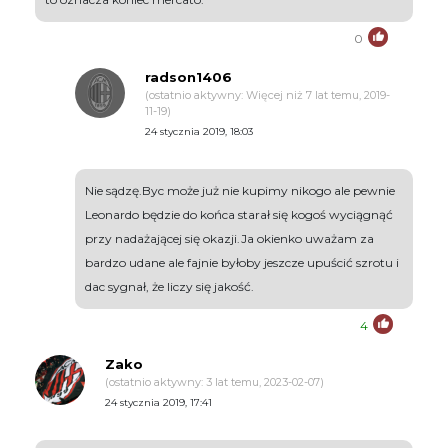
0
radson1406
(ostatnio aktywny: Więcej niż 7 lat temu, 2019-
11-19)
24 stycznia 2019, 18:03
Nie sądzę.Byc może już nie kupimy nikogo ale pewnie
Leonardo będzie do końca starał się kogoś wyciągnąć
przy nadażającej się okazji.Ja okienko uważam za
bardzo udane ale fajnie byłoby jeszcze upuścić szrotu i
dac sygnał, że liczy się jakość.
4
Zako
(ostatnio aktywny: 3 lat temu, 2023-02-07)
24 stycznia 2019, 17:41