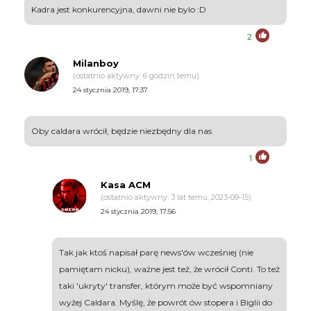
Kadra jest konkurencyjna, dawni nie bylo :D
2
Milanboy
(ostatnio aktywny: 6 godzin temu)
24 stycznia 2019, 17:37
Oby caldara wrócił, będzie niezbędny dla nas
1
Kasa ACM
(ostatnio aktywny: 3 lat temu, 2023-09-15)
24 stycznia 2019, 17:56
Tak jak ktoś napisał parę news'ów wcześniej (nie
pamiętam nicku), ważne jest też, że wrócił Conti. To też
taki 'ukryty' transfer, którym może być wspomniany
wyżej Caldara. Myślę, że powrót ów stopera i Biglii do