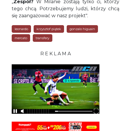
„
Zespół?
W Milanie zostają tylko ci, którzy
tego chcą. Potrzebujemy ludzi, którzy chcą
się zaangażować w nasz projekt".
leonardo
krzysztof piątek
gonzalo higuain
mercato
transfery
R E K L A M A