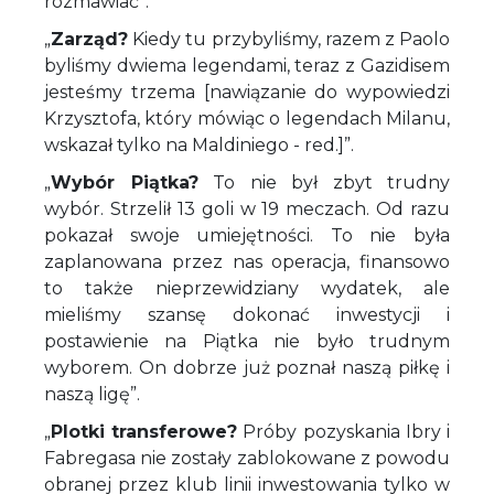
rozmawiać”.
„
Zarząd?
Kiedy tu przybyliśmy, razem z Paolo
byliśmy dwiema legendami, teraz z Gazidisem
jesteśmy trzema [nawiązanie do wypowiedzi
Krzysztofa, który mówiąc o legendach Milanu,
wskazał tylko na Maldiniego - red.]”.
„
Wybór Piątka?
To nie był zbyt trudny
wybór. Strzelił 13 goli w 19 meczach. Od razu
pokazał swoje umiejętności. To nie była
zaplanowana przez nas operacja, finansowo
to także nieprzewidziany wydatek, ale
mieliśmy szansę dokonać inwestycji i
postawienie na Piątka nie było trudnym
wyborem. On dobrze już poznał naszą piłkę i
naszą ligę”.
„
Plotki transferowe?
Próby pozyskania Ibry i
Fabregasa nie zostały zablokowane z powodu
obranej przez klub linii inwestowania tylko w