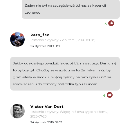
Żaden nie był na szczęście wśród nas za kadencji
Leonardo
3
karp_fso
(ostatnio aktywny: 2 dni temu, 2026-08-03)
24 stycznia 2019, 18:15
Jakby udało się sprowadzić jakiegoś LS, nawet tego Danjumę
to byłoby git. Choćby ze względu na to, że Hakan mógłby
grać wtedy w środku i więcej byśmy na tym zyskali niż na
sprowadzeniu do pomocy półśrodka typu Duncan.
4
Victor Van Dort
(ostatnio aktywny: Więcej niż dwa tygodnie temu,
2026-07-20)
24 stycznia 2019, 18:09