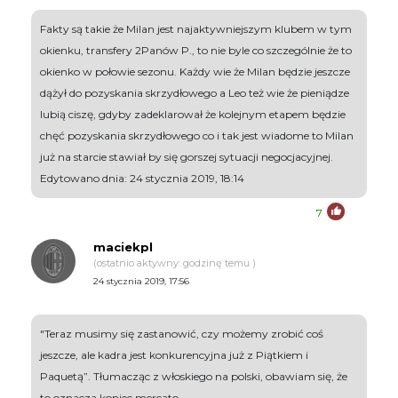
Fakty są takie że Milan jest najaktywniejszym klubem w tym
okienku, transfery 2Panów P., to nie byle co szczególnie że to
okienko w połowie sezonu. Każdy wie że Milan będzie jeszcze
dążył do pozyskania skrzydłowego a Leo też wie że pieniądze
lubią ciszę, gdyby zadeklarował że kolejnym etapem będzie
chęć pozyskania skrzydłowego co i tak jest wiadome to Milan
już na starcie stawiał by się gorszej sytuacji negocjacyjnej.
Edytowano dnia: 24 stycznia 2019, 18:14
7
maciekpl
(ostatnio aktywny: godzinę temu )
24 stycznia 2019, 17:56
"Teraz musimy się zastanowić, czy możemy zrobić coś
jeszcze, ale kadra jest konkurencyjna już z Piątkiem i
Paquetą”. Tłumacząc z włoskiego na polski, obawiam się, że
to oznacza koniec mercato.