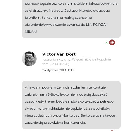
pomocy będzie też kolejnym skokiem jakościowym dla
całej drużyny. Nawet z Gattuso, którego dłuuuugo
broniłem, ta kadra ma realną szansę na
obronienie/wywalczenie awansu do LM. FORZA
MILAN!
3
Victor Van Dort
(ostatnio aktywny: Więcej niż dwa tygodnie
temu, 2026-07-20)
24 stycznia 2019, 18:13
A ja wam powiem że moim zdaniem te kontuje
zabrały nam 5-8pkt lekko nie mogę się doczekać
czasu kiedy trener będzie mógł skorzystać z pełnego
składu i w tym składzie nie będzie już zawodników
nieprzydatnych typu Monto czy Berto za to na ławce
zacznie się prawdziwa konkurencja.