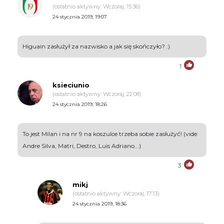
(ostatnio aktywny: Wczoraj, 15:36)
24 stycznia 2019, 19:07
Higuain zasłużył za nazwisko a jak się skończyło? :)
1
ksieciunio
(ostatnio aktywny: Wczoraj, 22:08)
24 stycznia 2019, 18:26
To jest Milan i na nr 9 na koszulce trzeba sobie zasłużyć! (vide:
Andre Silva, Matri, Destro, Luis Adriano...)
3
mikj
(ostatnio aktywny: Wczoraj, 17:13)
24 stycznia 2019, 18:36