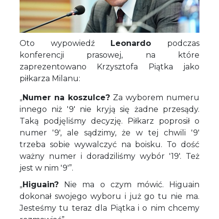
Oto wypowiedź
Leonardo
podczas
konferencji prasowej, na które
zaprezentowano Krzysztofa Piątka jako
piłkarza Milanu:
„
Numer na koszulce?
Za wyborem numeru
innego niż '9' nie kryją się żadne przesądy.
Taką podjęliśmy decyzję. Piłkarz poprosił o
numer '9', ale sądzimy, że w tej chwili '9'
trzeba sobie wywalczyć na boisku. To dość
ważny numer i doradziliśmy wybór '19'. Też
jest w nim '9'”.
„
Higuain?
Nie ma o czym mówić. Higuain
dokonał swojego wyboru i już go tu nie ma.
Jesteśmy tu teraz dla Piątka i o nim chcemy