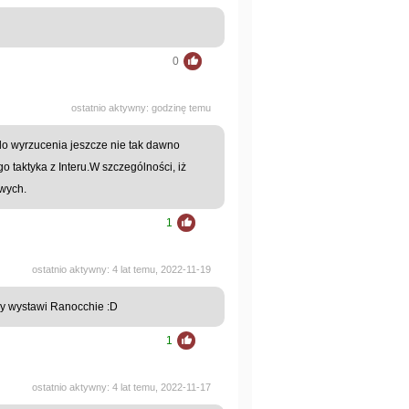
0
ostatnio aktywny: godzinę temu
do wyrzucenia jeszcze nie tak dawno
 taktyka z Interu.W szczególności, iż
twych.
1
ostatnio aktywny: 4 lat temu, 2022-11-19
sy wystawi Ranocchie :D
1
ostatnio aktywny: 4 lat temu, 2022-11-17