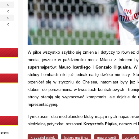
0
0
0
0
W piłce wszystko szybko się zmienia i dotyczy to również d
media, jeszcze w październiku mecz Milanu z Interem był
supersnajperów:
Mauro Icardiego
i
Gonzalo Higuaina
. W 
stolicy Lombardii nikt już jednak na tę dwójkę nie liczy. S
przeniósł się w styczniu do Chelsea, natomiast były już 
klubem do porozumienia w kwestiach kontraktowych i trenuj
strony starają się wypracować kompromis, ale dojdzie do 
reprezentacyjnej.
Tymczasem oba mediolańskie kluby mają innych napastników
niedzielną potyczką: rossoneri
Krzysztofa Piątka
, nerazzurri
nerem
krzysztof piątek
lautaro martinez
mauro icardi
gonzalo h