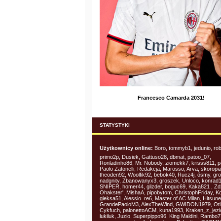
Francesco Camarda 2031!
STATYSTYKI
Użytkownicy online:
Boro, tommyb1, jedunio, rob
primo2p, Dusiek, Gattuso28, dbmat, patoo_07,
Ronladinho86, Mr. Nobody, ziomekk7, krisss811, p
Paolo Zatonelli, Redakcja, Marosso, Arva, skoropi
theoden92, Woolfik92, bebok40, Rucz4j, ósmy, gr
nadgnity, Zbanowanyx3, groszek, Unloco, konrad
SNIPER, homer44, glizder, boguc69, Kaka821 , Zdz
Ohakster', MishaA, pipobytom, ChristophFriday, K
gieksa51, Alessio_re6, Master of AC Milan, Hitsune
GrandePaoloM3, AlexTheWind, GWIDON1979, Oti
Cykfuch, palonettoACM, kuna1993, Kraken_z_jezi
lukiluk, Juzio, Superpippo96, King Maldini, Rambo7