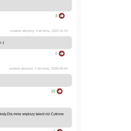
3
ostatnio aktywny: 4 lat temu, 2022-11-19
 :(
0
ostatnio aktywny: 1 dni temu, 2026-08-04
10
łody.Dla mnie większy talent niż Cutrone