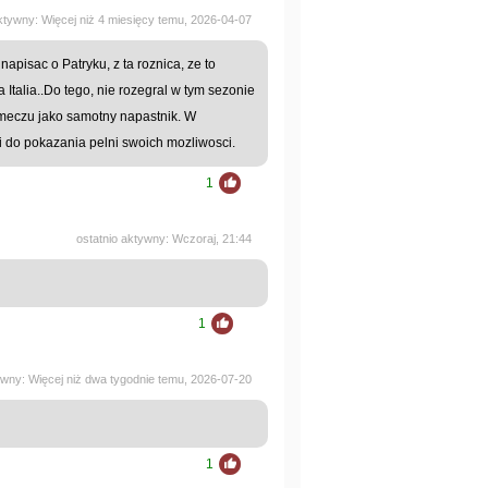
aktywny: Więcej niż 4 miesięcy temu, 2026-04-07
pisac o Patryku, z ta roznica, ze to
Italia..Do tego, nie rozegral w tym sezonie
 meczu jako samotny napastnik. W
ji do pokazania pelni swoich mozliwosci.
1
ostatnio aktywny: Wczoraj, 21:44
1
ywny: Więcej niż dwa tygodnie temu, 2026-07-20
1