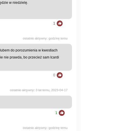
ędzie w niedzielę.
1
ostatnio aktywny: godzinę temu
z klubem do porozumienia w kwestiach
ie nie prawda, bo przecież sam Icardi
0
ostatnio aktywny: 3 lat temu, 2023-04-17
1
ostatnio aktywny: godzinę temu