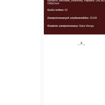
sarnacm, mechanik_kwantowy, Palpatine, DACM1
OldSchool
Gości online:
63
Zarejestrowanych użytkowników:
20108
Ostatnio zarejestrowany:
Baba Wanga
_ X _