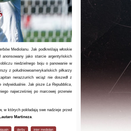
erbów Mediolanu. Jak podkreślają włoskie
 anonsowany jako starcie argentyńskich
obliczu niedzielnego boju o panowanie w
tarszy z południowoamerykańskich piłkarzy
kapitan nerazzurrich wciąż nie doszedł z
e indywidualnie. Jak pisze
La Repubblica
,
niego najwcześniej po marcowej przerwie
, w których pokładają swe nadzieje przed
Lautaro Martineza
.
iguain
derby
inter mediolan