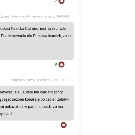
2
aktywny: Więcej niż 4 miesięcy temu, 2026-04-07
staci Patricka Cutrone, jest na te chwile
. Podziekowania dla Panstwa Icardich, za te
8
ostatnio aktywny: 4 lat temu, 2022-11-19
ównywać, ale Lautaro ma całkiem spory
ą część sezonu kopał się po czole i załatwił
czej pokazał też w paru meczach, że ma
y Icardi.
1