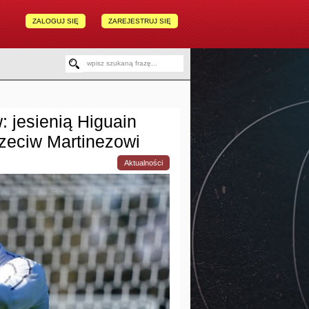
ZALOGUJ SIĘ
ZAREJESTRUJ SIĘ
 jesienią Higuain
przeciw Martinezowi
Aktualności