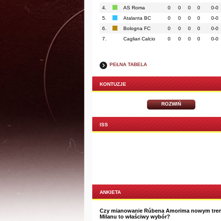
4.
AS Roma
0
0
0
0
0-0
5.
Atalanta BC
0
0
0
0
0-0
6.
Bologna FC
0
0
0
0
0-0
7.
Cagliari Calcio
0
0
0
0
0-0
PEŁNA TABELA
KONTUZJE
ROZWIŃ
ISS
ANKIETA
Czy mianowanie Rúbena Amorima nowym tre
Milanu to właściwy wybór?