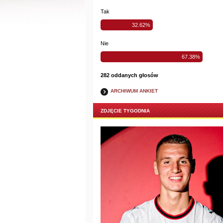
Tak
32.62%
Nie
67.38%
282 oddanych głosów
ARCHIWUM ANKIET
ZDJĘCIE TYGODNIA