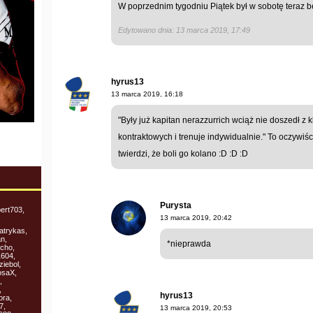
W poprzednim tygodniu Piątek był w sobotę teraz b
Edytowano dnia: 13 marca 2019, 17:49
hyrus13
13 marca 2019, 16:18
"Były już kapitan nerazzurrich wciąż nie doszedł 
kontraktowych i trenuje indywidualnie." To oczywiśc
twierdzi, że boli go kolano :D :D :D
Purysta
ert703,
13 marca 2019, 20:42
atrykas,
an,
*nieprawda
ocho,
1604,
iebol,
osaX,
,
,
hyrus13
ora,
7,
13 marca 2019, 20:53