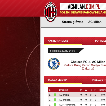
Strona główna
AC Milan
NASTĘPNY MECZ
POPRZED
8 sierpnia 2026, 14:00
Chelsea FC
-:-
AC Milan
Gelora Bung Karno Madya Sta
(Jakarta)
TABELA LIGOWA
TABELA ST
p.
Drużyna
M
W
R
P
Bramk
1.
AC Milan
0
0
0
0
0-0
2.
AC Monza
0
0
0
0
0-0
3.
ACF Fiorentina
0
0
0
0
0-0