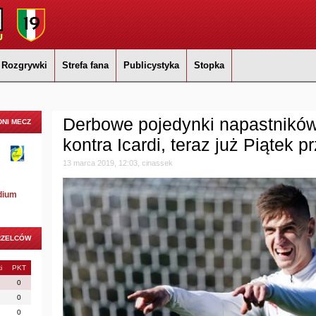
Rozgrywki
Strefa fana
Publicystyka
Stopka
Derbowe pojedynki napastników:
NI MECZ
kontra Icardi, teraz już Piątek 
13 marca 2019, 12:03, cinassek
dium
RZELCÓW
i
PKT
0
0
0