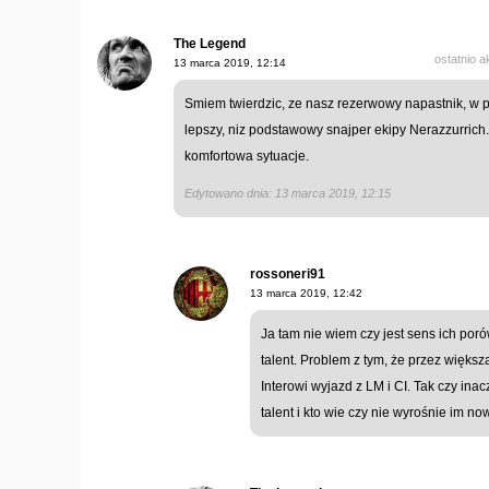
The Legend
ostatnio 
13 marca 2019, 12:14
Smiem twierdzic, ze nasz rezerwowy napastnik, w po
lepszy, niz podstawowy snajper ekipy Nerazzurrich
komfortowa sytuacje.
Edytowano dnia: 13 marca 2019, 12:15
rossoneri91
13 marca 2019, 12:42
Ja tam nie wiem czy jest sens ich por
talent. Problem z tym, że przez większ
Interowi wyjazd z LM i CI. Tak czy ina
talent i kto wie czy nie wyrośnie im now