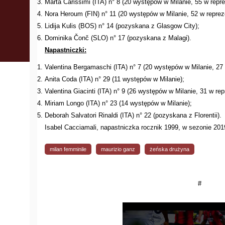
Marta Carissimi (ITA) n° 8 (20 występów w Milanie, 55 w repre
Nora Heroum (FIN) n° 11 (20 występów w Milanie, 52 w repreze
Lidija Kulis (BOS) n° 14 (pozyskana z Glasgow City);
Dominika Čonč (SLO) n° 17 (pozyskana z Malagi).
Napastniczki:
Valentina Bergamaschi (ITA) n° 7 (20 występów w Milanie, 27 
Anita Coda (ITA) n° 29 (11 występów w Milanie);
Valentina Giacinti (ITA) n° 9 (26 występów w Milanie, 31 w rep
Miriam Longo (ITA) n° 23 (14 występów w Milanie);
Deborah Salvatori Rinaldi (ITA) n° 22 (pozyskana z Florentii).
Isabel Cacciamali, napastniczka rocznik 1999, w sezonie 201
milan femminile
maurizio ganz
żeńska drużyna
#