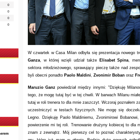
0
0
0
0
W czwartek w Casa Milan odbyła się prezentacja nowego tr
Ganza
, w której wzięli udział także
Elisabet Spina
, men
sektora młodzieżowego, sprawujący pieczę także nad zes
byli obecni ponadto
Paolo Maldini
,
Zvonimir Boban
oraz
Fr
Maruzio Ganz
powiedział między innymi: "Dziękuję Milan
tego, że mogę tutaj być w tej chwili. W barwach Milanu mia
tutaj w roli trenera to dla mnie zaszczyt. Wczoraj poznałem z
uczestniczyć w testach fizycznych. Nie mogę się docze
Legno. Dziękuję Paolo Maldiniemu, Zvonimirowi Bobanowi,
powierzenie mi tej roli. Trenowanie drużyny kobiecej to dla
znam z zewnątrz. Mój pierwszy cel to poznać charakteryst
nerem
gry, które już mam w głowie. Będzie dużo nowych nabyt