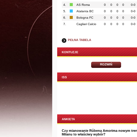
4.
AS Roma
0
0
0
0
0-0
5.
Atalanta BC
0
0
0
0
0-0
6.
Bologna FC
0
0
0
0
0-0
7.
Cagliari Calcio
0
0
0
0
0-0
PEŁNA TABELA
KONTUZJE
ROZWIŃ
ISS
ANKIETA
Czy mianowanie Rúbena Amorima nowym tre
Milanu to właściwy wybór?