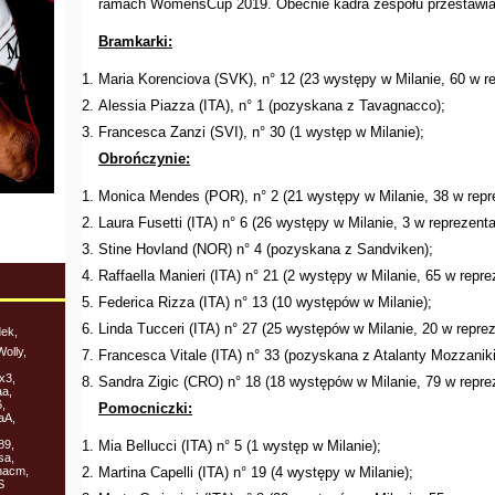
ramach WomensCup 2019. Obecnie kadra zespołu przestawia 
Bramkarki:
Maria Korenciova (SVK), n° 12 (23 występy w Milanie, 60 w re
Alessia Piazza (ITA), n° 1 (pozyskana z Tavagnacco);
Francesca Zanzi (SVI), n° 30 (1 występ w Milanie);
Obrończynie:
Monica Mendes (POR), n° 2 (21 występy w Milanie, 38 w repre
Laura Fusetti (ITA) n° 6 (26 występy w Milanie, 3 w reprezentac
Stine Hovland (NOR) n° 4 (pozyskana z Sandviken);
Raffaella Manieri (ITA) n° 21 (2 występy w Milanie, 65 w reprez
Federica Rizza (ITA) n° 13 (10 występów w Milanie);
Linda Tucceri (ITA) n° 27 (25 występów w Milanie, 20 w reprez
dek,
olly,
Francesca Vitale (ITA) n° 33 (pozyskana z Atalanty Mozzaniki
x3,
Sandra Zigic (CRO) n° 18 (18 występów w Milanie, 79 w reprez
aa,
,
Pomocniczki:
aA,
89,
Mia Bellucci (ITA) n° 5 (1 występ w Milanie);
sa,
rnacm,
Martina Capelli (ITA) n° 19 (4 występy w Milanie);
S