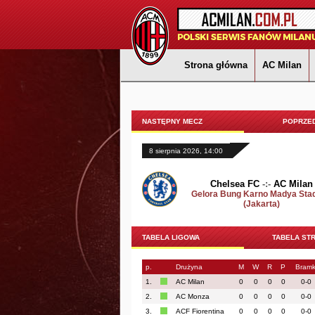
Strona główna
AC Milan
NASTĘPNY MECZ
POPRZED
8 sierpnia 2026, 14:00
Chelsea FC
-:-
AC Milan
Gelora Bung Karno Madya Sta
(Jakarta)
TABELA LIGOWA
TABELA ST
p.
Drużyna
M
W
R
P
Bramk
1.
AC Milan
0
0
0
0
0-0
2.
AC Monza
0
0
0
0
0-0
3.
ACF Fiorentina
0
0
0
0
0-0