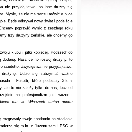
wa nie przyjdą łatwo, bo inne drużny się
ne. Myślę, że nie ma sensu mówić o piłce
ogóle. Będę odkrywał nowy świat i podejście
? Chcemy poprawić wynik z zeszłego roku
mamy trzy drużyny żeńskie, ale chcemy go
zwoju klubu i piłki kobiecej. Podszedł do
ą dodaną. Nasz cel to rozwój drużyny, to
o scudetto. Zwycięstwa nie przyjdą łatwo,
 drużynę. Udało się zatrzymać ważne
schi i Fusetti, które podpisały 3-letni
, ale to nie zależy tylko do nas, lecz od
zejście na profesjonalizm jest ważne i
kobieca ma we Włoszech status sportu
ą rozgrywały swoje spotkania na stadionie
zmierzą się m.in. z Juventusem i PSG w