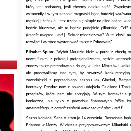
który jest podstawą, jeśli chcemy daleko zajść. Zwycięst
wzmocniły i w tym sezonie rozgrywki będą bardziej wyrówna
męskiej i żeńskiej, lecz trzeba się skupić na piłce nożnej w 
będzie kluczowe, ale to będzie podejście piłkarskie. Cel
[trzecie miejsce - red.
]. Sektor młodzieżowy? W tej chwili 
rozwijać i wkrótce wystartować także z Primaverą".
Elisabet Spina
: "Wybór Maurizio idzie w parze z chęcią ro
nowej funkcji z pokorą i profesjonalizmem, będzie wartości
znaczy także pretendowanie do gry w Lidze Mistrzów i walka 
ale pracowaliśmy nad tym, by stworzyć konkurencyjną
zawodniczki z poprzedniego sezonu jak Giacinti, Bergama
kontrakty. Przykro nam z powodu odejścia Giugliano i Thaisy
przepisów, które nam nie sprzyjają. W tym kontekście pr
konieczne, nie tylko z powodów finansowych
[piłka 
amatorskiego, z ograniczeniami dotyczącymi płac - red.]
".
Sezon kobiecej Serie A startuje 14 września. Rossonere będ
Brianteo w Monzy. W okresie przygotowawczym Milanistki 