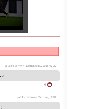
ostatnio aktywny: tydzień temu, 2026-07-29
 ;)
0
ostatnio aktywny: Wczoraj, 22:01
;)