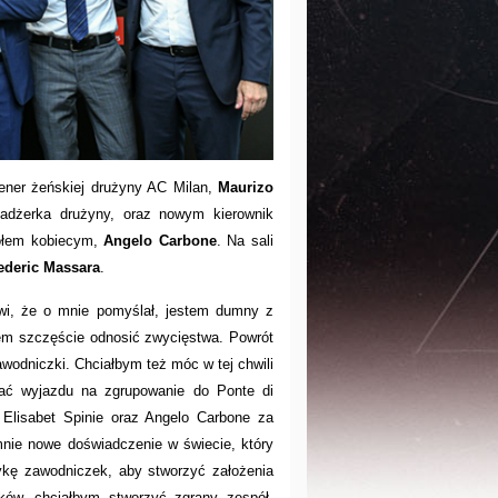
ener żeńskiej drużyny AC Milan,
Maurizo
adżerka drużyny, oraz nowym kierownik
połem kobiecym,
Angelo Carbone
. Na sali
ederic Massara
.
owi, że o mnie pomyślał, jestem dumny z
łem szczęście odnosić zwycięstwa. Powrót
awodniczki. Chciałbym też móc w tej chwili
kać wyjazdu na zgrupowanie do Ponte di
 Elisabet Spinie oraz Angelo Carbone za
 mnie nowe doświadczenie w świecie, który
ykę zawodniczek, aby stworzyć założenia
ków, chciałbym stworzyć zgrany zespół,