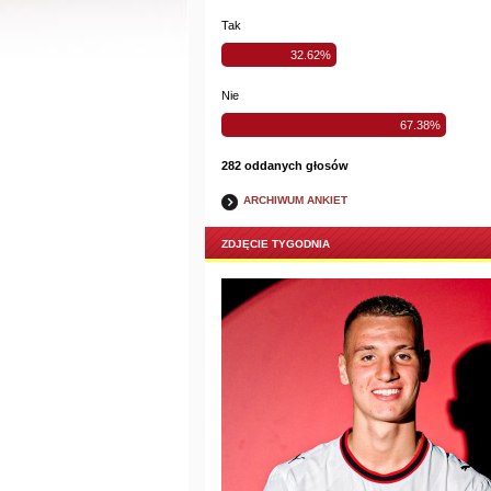
Tak
32.62%
Nie
67.38%
282 oddanych głosów
ARCHIWUM ANKIET
ZDJĘCIE TYGODNIA