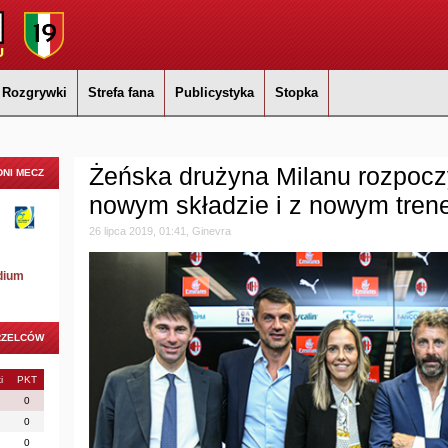
Rozgrywki
Strefa fana
Publicystyka
Stopka
Żeńska drużyna Milanu rozpoc
NI MECZ
nowym składzie i z nowym tren
26 lipca 2019, 01:41, Ginevra
dium
RZELCÓW
i
PKT
0
0
0