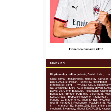
Francesco Camarda 2031!
STATYSTYKI
Użytkownicy online:
jedunio, Dusiek, kabo, dzia
najsu, dbmat, Ronladinho86, ziomekk7, patrykas, W
Diavo, Arva, skoropian, Fushnikov, MilanHomer,
przemek.kili, acmti__, hyrus13, CoCa, Zbanowany
NaPamiątkę13, Kiuro_ACM, mateuszchwalisz, Ani
Dawid_19, Gieno, BlackOut, Paleontolog, Cisek666
Bentos325, Klimczer, POE, mn7, serginho83, Mish
KosaX, roox, Trebbiano Rubicone , kasperczan,
Mailand_91, Master of AC Milan, DyziekAcM, Andy
roby45, kuna1993, Rossonero., MagicMilan83, Ma
k__f__c, marcinfl82, Maldini1985, Elephantine, sa
mechanik_kwantowy, Milpool, DACM1988, Kacper