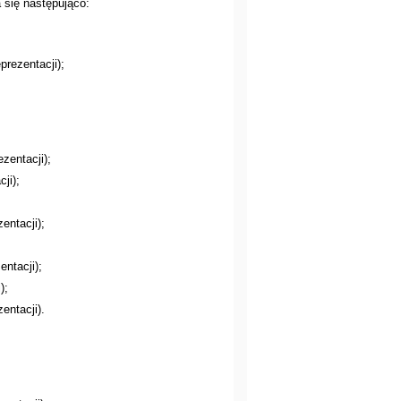
się następująco:
prezentacji);
zentacji);
ji);
entacji);
entacji);
);
entacji).