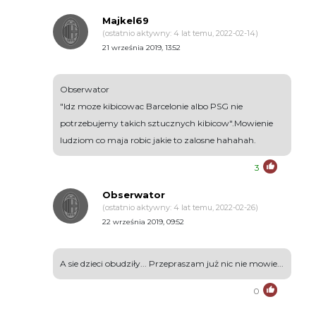
Majkel69
(ostatnio aktywny: 4 lat temu, 2022-02-14)
21 września 2019, 13:52
Obserwator
"Idz moze kibicowac Barcelonie albo PSG nie
potrzebujemy takich sztucznych kibicow".Mowienie
ludziom co maja robic jakie to zalosne hahahah.
3
Obserwator
(ostatnio aktywny: 4 lat temu, 2022-02-26)
22 września 2019, 09:52
A sie dzieci obudziły... Przepraszam już nic nie mowie...
0