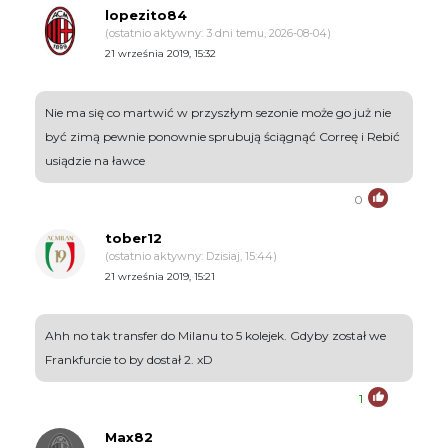
lopezito84
(ostatnio aktywny: 3 dni temu, 2026-08-04)
21 września 2019, 15:32
Nie ma się co martwić w przyszłym sezonie może go już nie
być zimą pewnie ponownie sprubują ściągnąć Correę i Rebić
usiądzie na ławce
0
tober12
(ostatnio aktywny: Dzisiaj, 15:44)
21 września 2019, 15:21
Ahh no tak transfer do Milanu to 5 kolejek. Gdyby został we
Frankfurcie to by dostał 2. xD
1
Max82