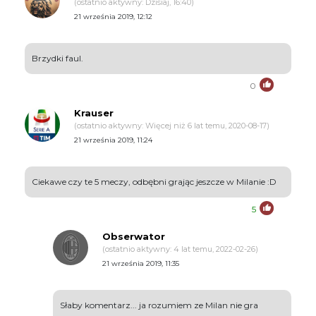
(ostatnio aktywny: Dzisiaj, 16:40)
21 września 2019, 12:12
Brzydki faul.
0
Krauser
(ostatnio aktywny: Więcej niż 6 lat temu, 2020-08-17)
21 września 2019, 11:24
Ciekawe czy te 5 meczy, odbębni grając jeszcze w Milanie :D
5
Obserwator
(ostatnio aktywny: 4 lat temu, 2022-02-26)
21 września 2019, 11:35
Słaby komentarz... ja rozumiem ze Milan nie gra