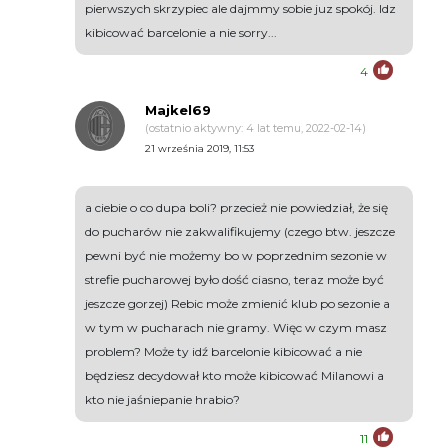
pierwszych skrzypiec ale dajmmy sobie juz spokój. Idz
kibicować barcelonie a nie sorry...
4
Majkel69
(ostatnio aktywny: 4 lat temu, 2022-02-14)
21 września 2019, 11:53
a ciebie o co dupa boli? przecież nie powiedział, że się
do pucharów nie zakwalifikujemy (czego btw. jeszcze
pewni być nie możemy bo w poprzednim sezonie w
strefie pucharowej było dość ciasno, teraz może być
jeszcze gorzej) Rebic może zmienić klub po sezonie a
w tym w pucharach nie gramy. Więc w czym masz
problem? Może ty idź barcelonie kibicować a nie
będziesz decydował kto może kibicować Milanowi a
kto nie jaśniepanie hrabio?
11