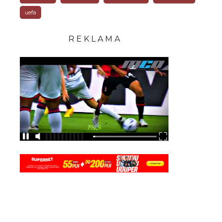
uefa
R E K L A M A