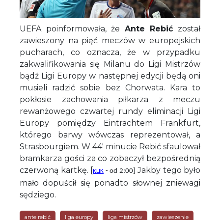
UEFA poinformowała, że
Ante Rebić
został
zawieszony na pięć meczów w europejskich
pucharach, co oznacza, że w przypadku
zakwalifikowania się Milanu do Ligi Mistrzów
bądź Ligi Europy w następnej edycji będą oni
musieli radzić sobie bez Chorwata. Kara to
pokłosie zachowania piłkarza z meczu
rewanżowego czwartej rundy eliminacji Ligi
Europy pomiędzy Eintrachtem Frankfurt,
którego barwy wówczas reprezentował, a
Strasbourgiem. W 44' minucie Rebić sfaulował
bramkarza gości za co zobaczył bezpośrednią
czerwoną kartkę. [
Jakby tego było
- od 2:00]
KLIK
mało dopuścił się ponadto słownej zniewagi
sędziego.
ante rebić
liga europy
liga mistrzów
zawieszenie