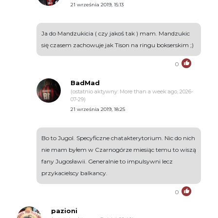
21 września 2019, 15:13
Ja do Mandzukicia ( czy jakoś tak ) mam. Mandzukic
się czasem zachowuje jak Tison na ringu bokserskim ;)
0
BadMad
(ostatnio aktywny: More than a week ago, 2026-
07-29)
21 września 2019, 18:25
Bo to Jugol. Specyficzne chatakterytorium. Nic do nich
nie mam byłem w Czarnogórze miesiąc temu to wiszą
fany Jugosławii. Generalnie to impulsywni lecz
przykacielscy balkancy.
0
pazioni