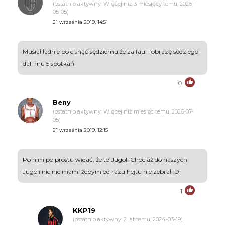
(ostatnio aktywny: Więcej niż 3 miesięcy temu, 2026-
05-05)
21 września 2019, 14:51
Musiał ładnie po cisnąć sędziemu że za faul i obrazę sędziego
dali mu 5 spotkań
0
Beny
(ostatnio aktywny: Więcej niż miesiąc temu, 2026-07-
05)
21 września 2019, 12:15
Po nim po prostu widać, że to Jugol. Chociaż do naszych
Jugoli nic nie mam, żebym od razu hejtu nie zebrał :D
1
KKP19
(ostatnio aktywny: 2 lat temu, 2024-03-19)