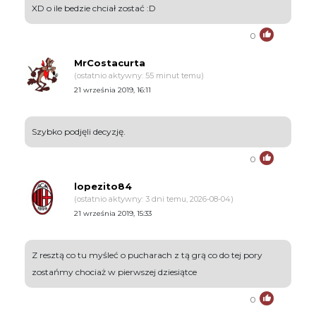
XD o ile bedzie chciał zostać :D
0
MrCostacurta
(ostatnio aktywny: 55 minut temu)
21 września 2019, 16:11
Szybko podjęli decyzję.
0
lopezito84
(ostatnio aktywny: 3 dni temu, 2026-08-04)
21 września 2019, 15:33
Z resztą co tu myśleć o pucharach z tą grą co do tej pory
zostańmy chociaż w pierwszej dziesiątce
0