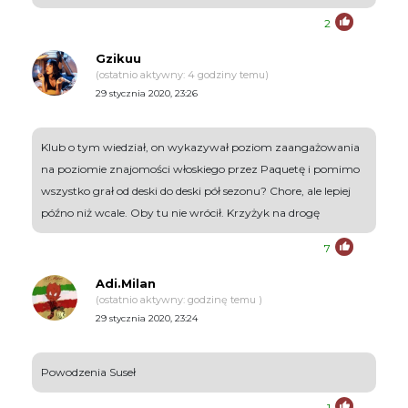
2
Gzikuu
(ostatnio aktywny: 4 godziny temu)
29 stycznia 2020, 23:26
Klub o tym wiedział, on wykazywał poziom zaangażowania
na poziomie znajomości włoskiego przez Paquetę i pomimo
wszystko grał od deski do deski pół sezonu? Chore, ale lepiej
późno niż wcale. Oby tu nie wrócił. Krzyżyk na drogę
7
Adi.Milan
(ostatnio aktywny: godzinę temu )
29 stycznia 2020, 23:24
Powodzenia Suseł
1