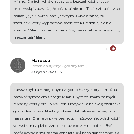
Milanu. Dla jednych świadczy to o bezczelności, drudzy
przemyślą i zauważą, że coś tutaj nie gra. Takie sytuacje tylko
pokazują jaki burdel panuje w tym klubie oraz to, że
szacunek, który wypracował sobie ten klub dzisiaj nic nie
znaczy. Milan nie szanuje trenerów, zawodników - zawodnicy
nie szanują Milanu...
0
Marosso
(ostatnio aktywny: 2 godziny temu)
30 stycznia 2020, 11:56
Zawsze był dla mnie jednym z tych piłkarzy których można
nazwać symbolem słabego Milanu. Symbol mam na myśli
piłkarzy którzy brali piłkę i robili indywidualne akcję czyli taka
gra podwórkowa. Niestety od wielu lat tak własnie wyglada
nasza gra. Granie w piłkę bez ładu, mnóstwo niedokładności i
wszystkim rządzi przypadek oraz egoizm na boisku. Być
może gdyby przez te tragiczne lata był jeden dobry trener ale