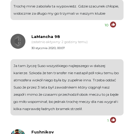
Trochę mnie zabolała ta wypowiedz. Gdzie szacunek chłopie,
widocznie za długo my go trzymali w naszym klubie
10
LaMancha 98
(ostatnio aktywny: 2 godziny temu)
30 stycznia 2020, 00:07
Ja tam życzę Suso wszystkiego najlepszego w dalszej
karierze. Szkoda że ten transfer nie nastapił pół roku temu bo
atmosfera wokół niego była by zupełnie inna. Trzeba oddać
Suso że przez 3 lata był zawodnikem który ciągnął nasz
zespół i mimo że czasami przechodził obok meczu to ja będe
go miło wspominał, bo jednak trochę meczy dla nas wygrał i
kilka naprawdę ładnych bramek strzelił.
1
Fushnikov