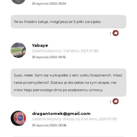
30 stycznia 2020, 00:34
Teraz Maldini żałuje, mógł jeszcze 3 piłki zarządac
1
Yabaye
(ostatnio aktywny: 3 lat temu, 2023-12-06)
30 stycznia 2020, 00:16
Suso, nieee. Sam się wykopałeś z serc wielu Rossonerich. Masz
takie przemyślenia? Zostaw je dla siebie na tym etapie, nie
mów tego pierwszego dnia po podpisaniu umowy.
1
dragantomek@gmail.com
(ostatnio aktywny: Więcej niż 6 lat temu, 2020-07-30)
30 stycznia 2020, 00:08