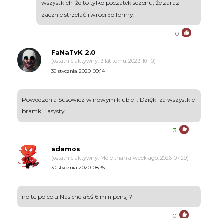
wszystkich, że to tylko poczatek sezonu, że zaraz
zacznie strzelać i wróci do formy.
0
FaNaTyK 2.0
(ostatnio aktywny: 3 lat temu, 2023-10-10)
30 stycznia 2020, 09:14
Powodzenia Susowicz w nowym klubie !. Dzięki za wszystkie
bramki i asysty.
3
adamos
(ostatnio aktywny: More than a week ago, 2026-07-29)
30 stycznia 2020, 08:35
no to po co u Nas chciałeś 6 mln pensji?
0