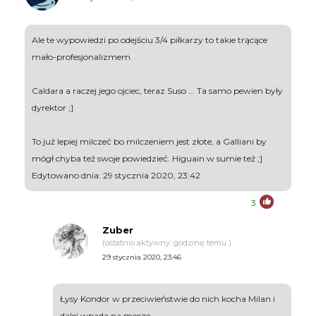
Ale te wypowiedzi po odejściu 3/4 piłkarzy to takie trącące
mało-profesjonalizmem
Caldara a raczej jego ojciec, teraz Suso ... Ta samo pewien były
dyrektor ;]
To już lepiej milczeć bo milczeniem jest złote, a Galliani by
mógł chyba też swoje powiedzieć. Higuain w sumie też ;]
Edytowano dnia: 29 stycznia 2020, 23:42
3
Zuber
(ostatnio aktywny: godzinę temu )
29 stycznia 2020, 23:46
Łysy Kondor w przeciwieństwie do nich kocha Milan i
dalej wpada na mecze.