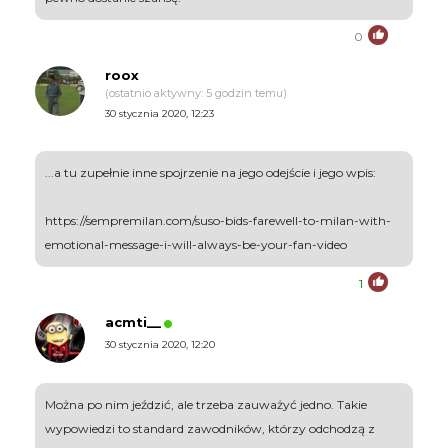
0
roox
(ostatnio aktywny: 5 godzin temu)
30 stycznia 2020, 12:23
...a tu zupełnie inne spojrzenie na jego odejście i jego wpis:
https://sempremilan.com/suso-bids-farewell-to-milan-with-
emotional-message-i-will-always-be-your-fan-video
1
acmti__
30 stycznia 2020, 12:20
Można po nim jeździć, ale trzeba zauważyć jedno. Takie
wypowiedzi to standard zawodników, którzy odchodzą z