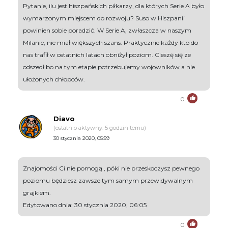
Pytanie, ilu jest hiszpańskich piłkarzy, dla których Serie A było
wymarzonym miejscem do rozwoju? Suso w Hiszpanii
powinien sobie poradzić. W Serie A, zwłaszcza w naszym
Milanie, nie miał większych szans. Praktycznie każdy kto do
nas trafił w ostatnich latach obniżył poziom. Cieszę się ze
odszedł bo na tym etapie potrzebujemy wojowników a nie
ułożonych chłopców.
0
Diavo
(ostatnio aktywny: 5 godzin temu)
30 stycznia 2020, 05:59
Znajomości Ci nie pomogą , póki nie przeskoczysz pewnego
poziomu będziesz zawsze tym samym przewidywalnym
grajkiem.
Edytowano dnia: 30 stycznia 2020, 06:05
0