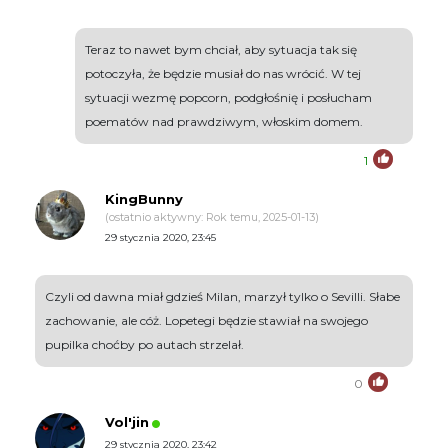
Teraz to nawet bym chciał, aby sytuacja tak się
potoczyła, że będzie musiał do nas wrócić. W tej
sytuacji wezmę popcorn, podgłośnię i posłucham
poematów nad prawdziwym, włoskim domem.
1
KingBunny
(ostatnio aktywny: Rok temu, 2025-01-13)
29 stycznia 2020, 23:45
Czyli od dawna miał gdzieś Milan, marzył tylko o Sevilli. Słabe
zachowanie, ale cóż. Lopetegi będzie stawiał na swojego
pupilka choćby po autach strzelał.
0
Vol'jin
29 stycznia 2020, 23:42