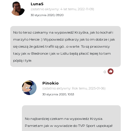
LunaS
(ostatnio aktywny: 4 lat temu, 2022-11-09)
30 stycznia 2020, 09:20
No to teraz czekamy na wypowiedź Krzyśka, jak to kochał i
marzył o Hercie :) Wypowiedzi piłkarzy jak to im dobrze i jak
się cieszą że gdzieś trafili są gó...o warte. To są pracownicy
tacy jak w Biedronce i jak w Lidlu będą płacić lepiej to tam
pójdą i tyle.
0
Pinokio
(ostatnio aktywny: Rok temu, 2025-01-06)
30 stycznia 2020, 10:53
No najbardziej czekam na wypowiedz Krzysia.
Pamietam jak w wywiadzie do TVP Sport uspokajał