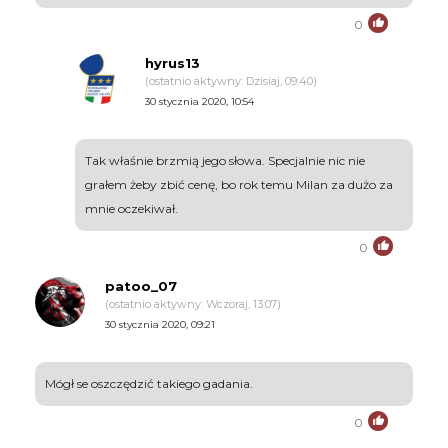
0
hyrus13
(ostatnio aktywny: Dzisiaj, 09:40)
30 stycznia 2020, 10:54
Tak właśnie brzmią jego słowa. Specjalnie nic nie
grałem żeby zbić cenę, bo rok temu Milan za dużo za
mnie oczekiwał.
0
patoo_07
(ostatnio aktywny: Wczoraj, 13:07)
30 stycznia 2020, 09:21
Mógł se oszczędzić takiego gadania.
0