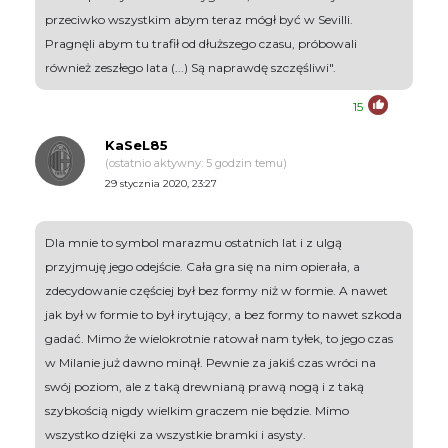
przeciwko wszystkim abym teraz mógł być w Sevilli.
Pragnęli abym tu trafił od dłuższego czasu, próbowali
również zeszłego lata (...) Są naprawdę szczęśliwi".
15
KaSeL85
(ostatnio aktywny: 5 godzin temu)
29 stycznia 2020, 23:27
Dla mnie to symbol marazmu ostatnich lat i z ulgą
przyjmuję jego odejście. Cała gra się na nim opierała, a
zdecydowanie częściej był bez formy niż w formie. A nawet
jak był w formie to był irytujący, a bez formy to nawet szkoda
gadać. Mimo że wielokrotnie ratował nam tyłek, to jego czas
w Milanie już dawno minął. Pewnie za jakiś czas wróci na
swój poziom, ale z taką drewnianą prawą nogą i z taką
szybkością nigdy wielkim graczem nie będzie. Mimo
wszystko dzięki za wszystkie bramki i asysty.