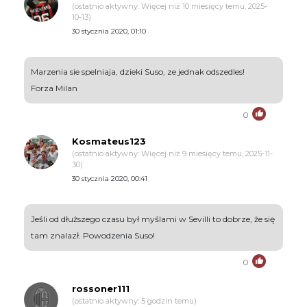
(ostatnio aktywny: Więcej niż 10 miesięcy temu, 2025-
10-13)
30 stycznia 2020, 01:10
Marzenia sie spelniaja, dzieki Suso, ze jednak odszedles!
Forza Milan
0
Kosmateus123
(ostatnio aktywny: Więcej niż 9 miesięcy temu, 2025-11-
30)
30 stycznia 2020, 00:41
Jeśli od dłuższego czasu był myślami w Sevilli to dobrze, że się
tam znalazł. Powodzenia Suso!
0
rossoner111
(ostatnio aktywny: 5 godzin temu)