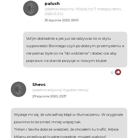
paluch
(ostatnio aktywny: Więcej niż 7 miesięcy temu,
2026-01-24)
30 stycznia 2020, 00:01
Vol'jin dokladnie a jak juz sie odzywac to w stylu
wypowiedzi Boriniego czyli po dobrym przemysleniu a
nie palnac byle co na "do widzienia" i dodac cos aby
poprawic na starcie pozycje w nowym klubie
0
Shevc
(ostatnio aktywny: 6 godzin temu)
29 stycznia 2020, 23:37
Wydaje mi się, że wkradł się błąd w tłumaczeniu. W oryginale
powinno to brzmieć mniej więcej tak:
"Milan i Sevilla dobrze wiedzieli, że chciałem tu trafić. Kibice
Milanu przeżywali trudne tygodnie, musieli walczyć