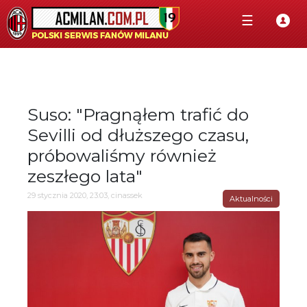
☰
Suso: "Pragnąłem trafić do
Sevilli od dłuższego czasu,
próbowaliśmy również
zeszłego lata"
29 stycznia 2020, 23:03, cinassek
Aktualności