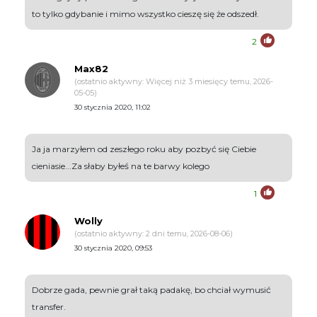
to tylko gdybanie i mimo wszystko cieszę się że odszedł.
2
Max82
(ostatnio aktywny: Więcej niż 3 miesięcy temu, 2026-
05-05)
30 stycznia 2020, 11:02
Ja ja marzyłem od zeszłego roku aby pozbyć się Ciebie
cieniasie...Za słaby byłeś na te barwy kolego
1
Wolly
(ostatnio aktywny: 2 dni temu, 2026-08-06)
30 stycznia 2020, 09:53
Dobrze gada, pewnie grał taką padakę, bo chciał wymusić
transfer.