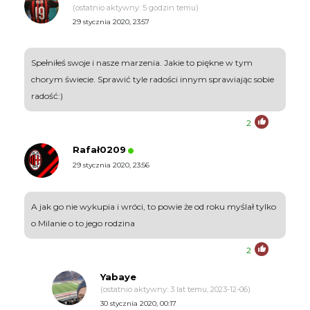
(ostatnio aktywny: 5 godzin temu)
29 stycznia 2020, 23:57
Spełniłeś swoje i nasze marzenia. Jakie to piękne w tym
chorym świecie. Sprawić tyle radości innym sprawiając sobie
radość:)
2
Rafał0209
29 stycznia 2020, 23:56
A jak go nie wykupia i wróci, to powie że od roku myślał tylko
o Milanie o to jego rodzina
2
Yabaye
(ostatnio aktywny: 3 lat temu, 2023-12-06)
30 stycznia 2020, 00:17