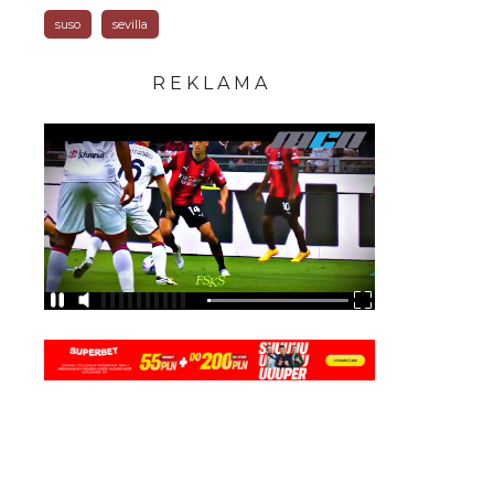
suso
sevilla
R E K L A M A