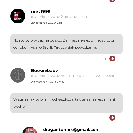
mpt1899
(ostatnio aktywny: 2 godziny temu)
29 stycznia 2020, 23:11
No i to bylo widac na boisku. Zamiast myslec o meczu to on
od roku myslal o Sevilli. Tak czy siak powodzenia.
0
Boogiebaby
(ostatnio aktywny: Więcej niż 6 lat temu, 2020-03-09)
29 stycznia 2020, 23:07
W sumie jak było mi trochę szkoda, tak teraz nie jest mi ani
trochę :)
11
dragantomek@gmail.com