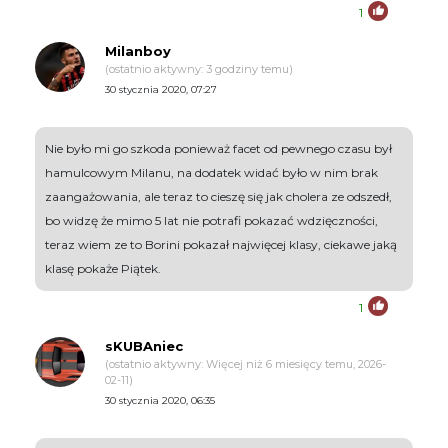
1
Milanboy
(ostatnio aktywny: 3 godziny temu)
30 stycznia 2020, 07:27
Nie było mi go szkoda ponieważ facet od pewnego czasu był
hamulcowym Milanu, na dodatek widać było w nim brak
zaangażowania, ale teraz to cieszę się jak cholera ze odszedł,
bo widzę że mimo 5 lat nie potrafi pokazać wdzięczności,
teraz wiem ze to Borini pokazał najwięcej klasy, ciekawe jaką
klasę pokaże Piątek.
1
sKUBAniec
(ostatnio aktywny: Więcej niż 6 miesięcy temu, 2026-
02-11)
30 stycznia 2020, 06:35