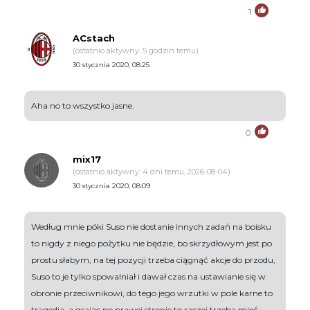
1
ACstach
(ostatnio aktywny: 5 godzin temu)
30 stycznia 2020, 08:25
Aha no to wszystko jasne.
0
mix17
(ostatnio aktywny: 4 dni temu, 2026-08-04)
30 stycznia 2020, 08:09
Według mnie póki Suso nie dostanie innych zadań na boisku
to nigdy z niego pożytku nie będzie, bo skrzydłowym jest po
prostu słabym, na tej pozycji trzeba ciągnąć akcje do przodu,
Suso to je tylko spowalniał i dawał czas na ustawianie się w
obronie przeciwnikowi, do tego jego wrzutki w pole karne to
tragedia, a grając po prawej stronie to raczej trzeba mieć