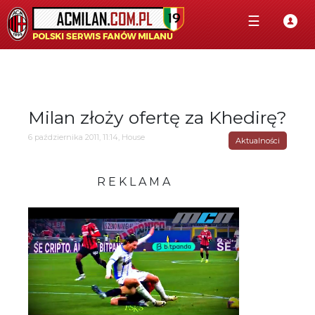
☰
Milan złoży ofertę za Khedirę?
6 października 2011, 11:14, House
Aktualności
R E K L A M A