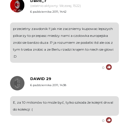
DaRo_7
(ostatnio aktywny: Wczoraj, 15:22)
6 października 2011, 14:42
przecietny zawdonik !! jak nie zaczniemy kupowac lepszych
pilkarzy to przepasc miedzy nami a czolowka europejska
zrobi sie bardzo duza :P ja rozumiem ze podatki itd ale cos z
tym trzeba zrobic a ze Berlu rzadzi krajem to niech sie glowi
:D
0
DAWID 29
6 października 2011, 14:38
E, za 10 milionów to może być, tylko szkoda że kolejnt drwal
do kolekcji :(
0