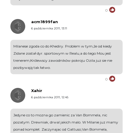
0
acm1899fan
6 października 2011, 13:11
Milanese zgoda co do Khediry. Problem w tym,że od kiedy
Zidane został dyr. sportowym w Realu,a do tego Mou jest
trenerem;Królewscy zawodników pokroju Ozila juz sie nie
pozbywają tak łatwo.
0
Xahir
6 października 2011, 12:45
Jedyne co to mozna go zamienic za Van Bommela, nic
pozatym. Drewniak, drwal jakich malo. W Milanie juz mamy
ponad komplet. Zaczynajac od Gattuso,Van Bommela,