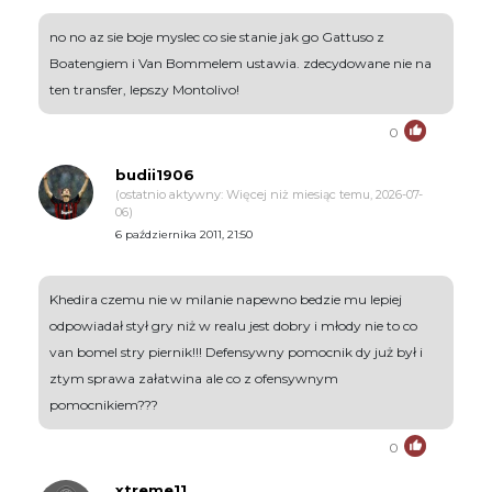
no no az sie boje myslec co sie stanie jak go Gattuso z
Boatengiem i Van Bommelem ustawia. zdecydowane nie na
ten transfer, lepszy Montolivo!
0
budii1906
(ostatnio aktywny: Więcej niż miesiąc temu, 2026-07-
06)
6 października 2011, 21:50
Khedira czemu nie w milanie napewno bedzie mu lepiej
odpowiadał stył gry niż w realu jest dobry i młody nie to co
van bomel stry piernik!!! Defensywny pomocnik dy już był i
ztym sprawa załatwina ale co z ofensywnym
pomocnikiem???
0
xtreme11