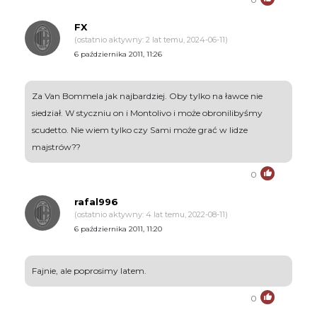
FX
(ostatnio aktywny: 2 lat temu, 2024-06-11)
6 października 2011, 11:26
Za Van Bommela jak najbardziej. Oby tylko na ławce nie
siedział. W styczniu on i Montolivo i może obronilibyśmy
scudetto. Nie wiem tylko czy Sami może grać w lidze
majstrów??
0
rafal996
(ostatnio aktywny: 4 lat temu, 2022-08-11)
6 października 2011, 11:20
Fajnie, ale poprosimy latem.
0