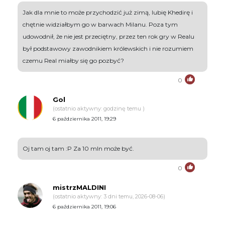
Jak dla mnie to może przychodzić już zimą, lubię Khedirę i
chętnie widziałbym go w barwach Milanu. Poza tym
udowodnił, że nie jest przeciętny, przez ten rok gry w Realu
był podstawowy zawodnikiem królewskich i nie rozumiem
czemu Real miałby się go pozbyć?
0
Gol
(ostatnio aktywny: godzinę temu )
6 października 2011, 19:29
Oj tam oj tam :P Za 10 mln może być.
0
mistrzMALDINI
(ostatnio aktywny: 3 dni temu, 2026-08-06)
6 października 2011, 19:06