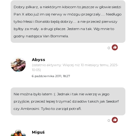
Dobry piłkarz, a niektórym kibicom to jeszcze w głowie siedzi
Pan X albo już im się nerwy w mózgu przegrzały..... Niedługo
tylko Messi i Ronaldo będą dobrzy.... a nie przecież pierwszy
byłby za mały. a drugi płacze. Jestem na tak. Wg mnie to
godny następca Van Bommela.
0
Abyss
(ostatnio aktywny: Więcej niż 10 miesięcy temu, 2025-
10-05)
6 października 2011, 18:27
Nie można było latem :(. Jednak i tak nie wierzę w jego
przyjście, przecież lepiej trzymać dziadów takich jak Seedorf
czy Ambrosini. Tylko to zarząd potrafi.
0
Miguś