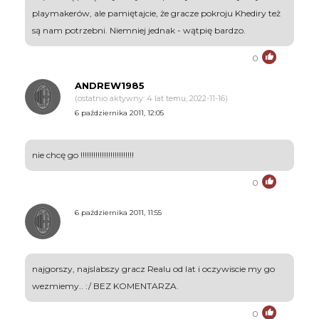
playmakerów, ale pamiętajcie, że gracze pokroju Khediry też
są nam potrzebni. Niemniej jednak - wątpię bardzo.
0
ANDREW1985
(ostatnio aktywny: 4 lat temu, 2022-11-16)
6 października 2011, 12:05
nie chcę go !!!!!!!!!!!!!!!!!!!!!!!!!
0
6 października 2011, 11:55
najgorszy, najslabszy gracz Realu od lat i oczywiscie my go
wezmiemy.. :/ BEZ KOMENTARZA.
0