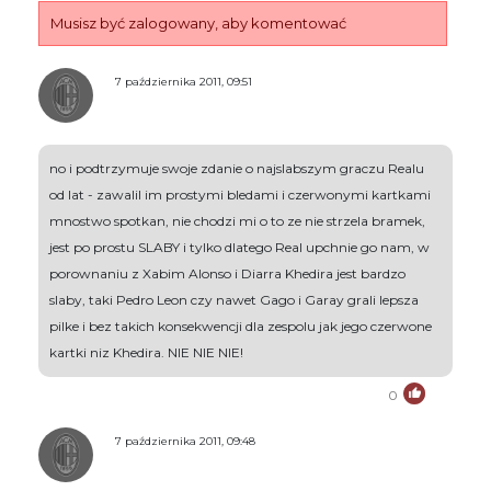
Musisz być zalogowany, aby komentować
7 października 2011, 09:51
no i podtrzymuje swoje zdanie o najslabszym graczu Realu
od lat - zawalil im prostymi bledami i czerwonymi kartkami
mnostwo spotkan, nie chodzi mi o to ze nie strzela bramek,
jest po prostu SLABY i tylko dlatego Real upchnie go nam, w
porownaniu z Xabim Alonso i Diarra Khedira jest bardzo
slaby, taki Pedro Leon czy nawet Gago i Garay grali lepsza
pilke i bez takich konsekwencji dla zespolu jak jego czerwone
kartki niz Khedira. NIE NIE NIE!
0
7 października 2011, 09:48