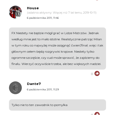
House
(ostatnio aktywny: Więcej niż 7 lat temu, 2019-10-11)
6 października 2011, 11:46
FX Niestety nie będzie mógł grać w Lidze Mistrzów. Jednak
według mnie jest to mało istotne. Realistycznie patrząc Milan
w tym roku co najwyżej może osiągnąć ćwierćfinał, więc i tak
głównym celem będą rozgrywki krajowe. Niestety tylko
ogromne szczęście, czy cud może sprawić, że zajdziemy do
finału. Wierzyć oczywiście trzeba, ale bez większych nadziei.
0
Dante7
6 października 2011, 11:29
Tylko nie to ten zawodnik to pomyłka
0