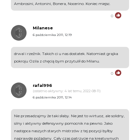
Ambrosini, Antonini, Bonera, Nocerino. Koniec miejsc.
0
Milanese
6 października 2011, 12:19
drwal i rzeźnik. Takich ci u nas dostatek. Natomiast grajka
pokroju Ozila z chęcią bym przytulił do Milanu.
0
rafal996
(ostatnio aktywny: 4 lat temu, 2022-08-11)
6 października 2011, 12:14
Nie przesadzajmy że taki słaby. Nie jest to wirtuoz, ale solidny,
silny i aktywny defensywny pomocnik na pewno. Jako
następca naszych starych mistrzów z tej pozycji byłby
naprawdę pożądany. Cały czas patrzycie na kreatywnych