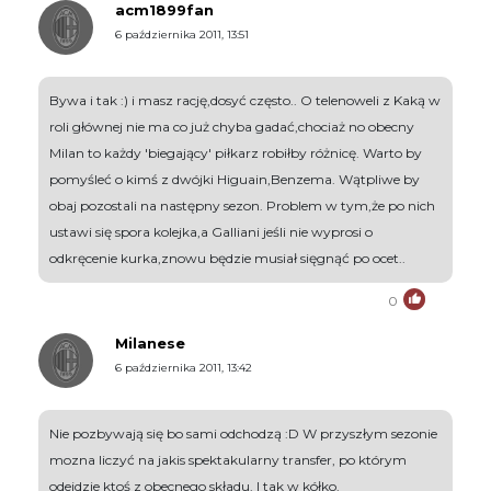
acm1899fan
6 października 2011, 13:51
Bywa i tak :) i masz rację,dosyć często.. O telenoweli z Kaką w
roli głównej nie ma co już chyba gadać,chociaż no obecny
Milan to każdy 'biegający' piłkarz robiłby różnicę. Warto by
pomyśleć o kimś z dwójki Higuain,Benzema. Wątpliwe by
obaj pozostali na następny sezon. Problem w tym,że po nich
ustawi się spora kolejka,a Galliani jeśli nie wyprosi o
odkręcenie kurka,znowu będzie musiał sięgnąć po ocet..
0
Milanese
6 października 2011, 13:42
Nie pozbywają się bo sami odchodzą :D W przyszłym sezonie
mozna liczyć na jakis spektakularny transfer, po którym
odejdzie ktoś z obecnego składu. I tak w kółko.