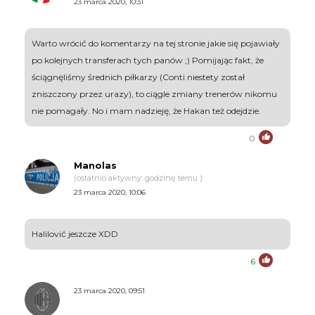
23 marca 2020, 10:31
Warto wrócić do komentarzy na tej stronie jakie się pojawiały
po kolejnych transferach tych panów ;) Pomijając fakt, że
ściągnęliśmy średnich piłkarzy (Conti niestety został
zniszczony przez urazy), to ciągle zmiany trenerów nikomu
nie pomagały. No i mam nadzieję, że Hakan też odejdzie.
0
Manolas
(ostatnio aktywny: godzinę temu )
23 marca 2020, 10:06
Halilović jeszcze XDD
6
23 marca 2020, 09:51