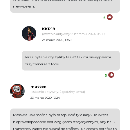
niewypałem,
6
KKP19
(ostatnio aktywny: 2 lat temu, 2024-03-19)
23 marca 2020, 19:59
Teraz pytanie czy byliby tez aż takimi niewypałami
przy trenerze z topu
5
matten
(ostatnio aktywny: 2 godziny temu)
23 marca 2020, 13:24
Masakra. Jak można było przepuścić tyle kasy? To wręcz
nieprawdopodobne pod względem statystycznym, aby na 12
transferów żaden nie okazał się trafiony. Najgorsza porażka to