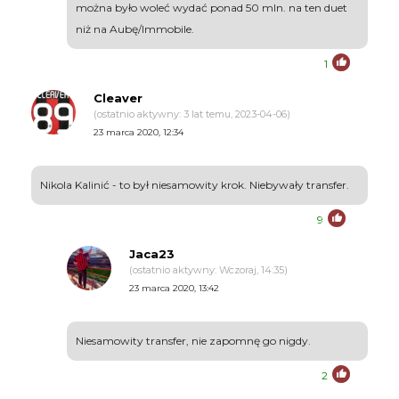
można było woleć wydać ponad 50 mln. na ten duet
niż na Aubę/Immobile.
1
Cleaver
(ostatnio aktywny: 3 lat temu, 2023-04-06)
23 marca 2020, 12:34
Nikola Kalinić - to był niesamowity krok. Niebywały transfer.
9
Jaca23
(ostatnio aktywny: Wczoraj, 14:35)
23 marca 2020, 13:42
Niesamowity transfer, nie zapomnę go nigdy.
2