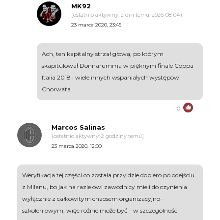
MK92
(ostatnio aktywny: 2 dni temu, 2026-08-04)
23 marca 2020, 23:45
Ach, ten kapitalny strzał głową, po którym
skapitulował Donnarumma w pięknym finale Coppa
Italia 2018 i wiele innych wspaniałych występów
Chorwata...
0
Marcos Salinas
(ostatnio aktywny: 2 godziny temu)
23 marca 2020, 12:00
Weryfikacja tej części co została przyjdzie dopiero po odejściu
z Milanu, bo jak na razie owi zawodnicy mieli do czynienia
wyłącznie z całkowitym chaosem organizacyjno-
szkoleniowym, więc różnie może być - w szczególności