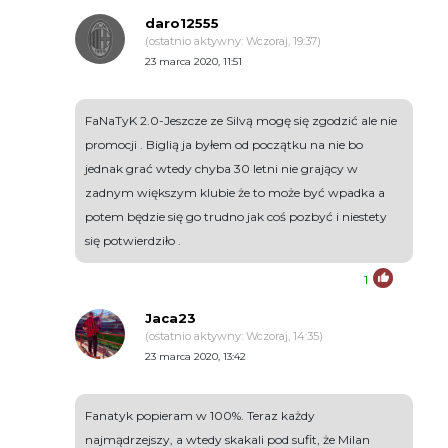
daro12555
(ostatnio aktywny: Wczoraj, 19:37)
23 marca 2020, 11:51
FaNaTyK 2.0-Jeszcze ze Silvą mogę się zgodzić ale nie
promocji . Biglią ja byłem od początku na nie bo
jednak grać wtedy chyba 30 letni nie grający w
zadnym większym klubie że to może być wpadka a
potem będzie się go trudno jak coś pozbyć i niestety
się potwierdziło .
1
Jaca23
(ostatnio aktywny: Wczoraj, 14:35)
23 marca 2020, 13:42
Fanatyk popieram w 100%. Teraz każdy
najmądrzejszy, a wtedy skakali pod sufit, że Milan