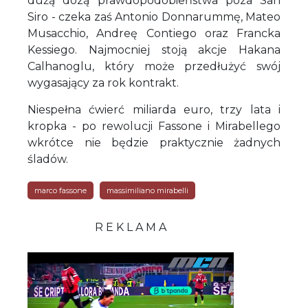
dużą dozą prawdopodobieństwa poza San
Siro - czeka zaś Antonio Donnarummę, Mateo
Musacchio, Andreę Contiego oraz Francka
Kessiego. Najmocniej stoją akcje Hakana
Calhanoglu, który może przedłużyć swój
wygasający za rok kontrakt.
Niespełna ćwierć miliarda euro, trzy lata i
kropka - po rewolucji Fassone i Mirabellego
wkrótce nie będzie praktycznie żadnych
śladów.
marco fassone
massimiliano mirabelli
R E K L A M A