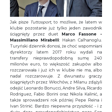
Jak pisze
Tuttosport
, to możliwe, że latem w
klubie pozostanie już tylko jeden zawodnik
ściągnięty przez duet
Marco Fassone -
Massimiliano Mirabelli
: Hakan Calhanoglu.
Turyński dziennik donosi, że choć wspomniani
dyrektorzy latem 2017 roku wydali na
transfery nieprawdopodobną sumę 240
milionów euro, to większość zakupów albo
rozczarowała i już ich w klubie nie ma, albo
nadal rozczarowuje. Z dwunastu graczy
ściągniętych przez Włochów, z Milanu zdążyli
odejść Leonardo Bonucci, Andre Silva, Ricardo
Rodriguez, Fabio Borini oraz Nikola Kalinić, a
także sprowadzeni rok później Pepe Reina i
Ivan Strinić. Bardzo niepewna przyszłość - i z