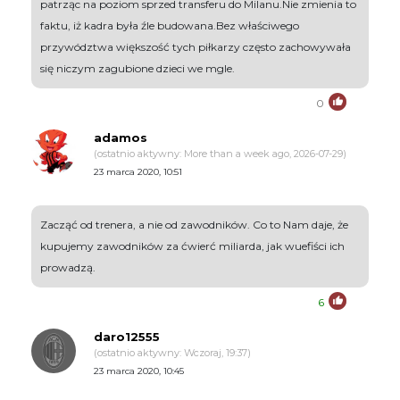
patrząc na poziom sprzed transferu do Milanu.Nie zmienia to
faktu, iż kadra była źle budowana.Bez właściwego
przywództwa większość tych piłkarzy często zachowywała
się niczym zagubione dzieci we mgle.
0
adamos
(ostatnio aktywny: More than a week ago, 2026-07-29)
23 marca 2020, 10:51
Zacząć od trenera, a nie od zawodników. Co to Nam daje, że
kupujemy zawodników za ćwierć miliarda, jak wuefiści ich
prowadzą.
6
daro12555
(ostatnio aktywny: Wczoraj, 19:37)
23 marca 2020, 10:45