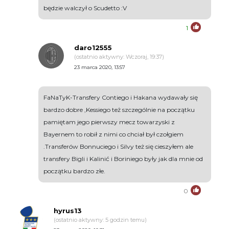
będzie walczył o Scudetto :V
1
daro12555
(ostatnio aktywny: Wczoraj, 19:37)
23 marca 2020, 13:57
FaNaTyK-Transfery Contiego i Hakana wydawały się
bardzo dobre ,Kessiego też szczególnie na początku
pamiętam jego pierwszy mecz towarzyski z
Bayernem to robił z nimi co chciał był czołgiem
.Transferów Bonnuciego i Silvy też się cieszyłem ale
transfery Bigli i Kalinić i Boriniego były jak dla mnie od
początku bardzo złe.
0
hyrus13
(ostatnio aktywny: 5 godzin temu)