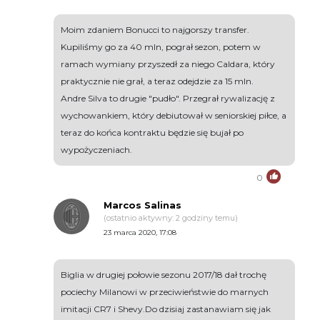
Moim zdaniem Bonucci to najgorszy transfer.
Kupiliśmy go za 40 mln, pograł sezon, potem w
ramach wymiany przyszedł za niego Caldara, który
praktycznie nie grał, a teraz odejdzie za 15 mln.
Andre Silva to drugie "pudło". Przegrał rywalizację z
wychowankiem, który debiutował w seniorskiej piłce, a
teraz do końca kontraktu będzie się bujał po
wypożyczeniach.
0
Marcos Salinas
(ostatnio aktywny: 2 godziny temu)
23 marca 2020, 17:08
Biglia w drugiej połowie sezonu 2017/18 dał trochę
pociechy Milanowi w przeciwieństwie do marnych
imitacji CR7 i Shevy.Do dzisiaj zastanawiam się jak