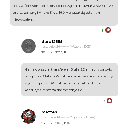
oczywiście Bonucci, który od początku sprawiał wrażenie, że
gra tu za karę i Andre Silva, który okazał się totalnym
niewypałem.
3
daro12555
(ostatnio aktywny: Wczoraj, 19:37)
23 marca 2020, 13:41
Nie najgorszym transferem Biglia 20 mln chyba było
plus przez 3 lata po 7 mln rocznie nasz kosztował czyli
wydanie ponad 40 mln a nic nie grał lub leczył
kontuzje a teraz za darmo odejdzie .
0
matten
(ostatnio aktywny: 2 godziny temu)
23 marca 2020, 14:02