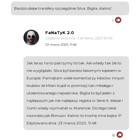
Bardzo słabe transfery szczególnie Silva ,Biglia ,Kalinić
1
FaNaTyK 2.0
(ostatnio aktywny: 3 lat temu, 2023-10-10)
23 marca 2020, 11:46
Jak teraz na to patrzymy to tak. Ale wtedy tak źle to
nie wyglądało. Silva był bardzo łakomym kąskiem w
Europie. Pamiętam wiele komentarzy kibiców innych
klubów że Milan kupił w promocji tak młodego i
utalentowanego napastnika. Biglia to był jeden z
najlepszych jak nie najlepszy regista w Serie A. Kessie i
Conti wtedy wymiatali w Atalancie. Do tego takie
nazwisko jak Bonucci. Kalinic to trochę inna bajka :P
Edytowano dnia: 23 marca 2020, 11:48
8