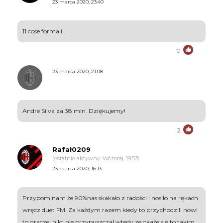
23 marca 2020, 23:40
11 cose formali...
0
23 marca 2020, 21:08
Andre Silva za 38 mln. Dziękujemy!
2
Rafał0209
(ostatnio aktywny: Wczoraj, 19:53)
23 marca 2020, 16:13
Przypominam że 90%nas skakało z radości i nosiło na rękach
wręcz duet FM. Za każdym razem kiedy to przychodzili nowi
to gracze, nikt nie przypuszczał wtedy ze okaże się to takim