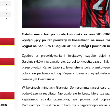
0
0
0
0
Ostatni mecz taki jak i cała końcówka sezonu 2019/202
występujący po raz pierwszy w koszulkach na nowe ro
wygrał na San Siro z Cagliari aż 3:0. A mógł i powinien 
Zgodnie z przewidywaniami inicjatywę szybko objęli 
Sardyńczyków i wydawało się, że gol to kwestia czasu. Tak t
przeprowadził Rafael Leao i z lewej strony pola bramkowego 
odbiła się pechowo od nóg Ragnara Klavana i wylądowała w 
pierwszym kwadransie.
W kolejnych minutach Gianluigi Donnarumma raczej cały cz
podwyższenia rezultatu. Nie udało się to Leao, który tuż pr
kapitalnego strzału przewrotką, ale jedynie obił popr
nerem
Portugalczyk musiał zejść z kontuzją - najprawdopodobniej 