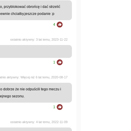
, przyblokować obrońcę i dać strzelić
pewnie chciałby.jeszcze podanie :p
4
ostatnio aktywny: 3 lat temu, 2023-11-22
1
atnio aktywny: Więcej niż 6 lat temu, 2020-08-17
o dobrze że nie odpuścili tego meczu i
olejnego sezonu.
1
ostatnio aktywny: 4 lat temu, 2022-11-09