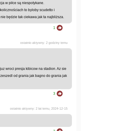
cja w piłce są niespotykane.
kolicznościach to byloby scudetto i
nie będzie tak ciekawa jak ta najbliższa.
1
ostatnio aktywny: 2 godziny temu
uz wroci presja kibicow na stadion. Az sie
rzeszedl od grania jak bagno do grania jak
3
ostatnio aktywny: 2 lat temu, 2024-12-15