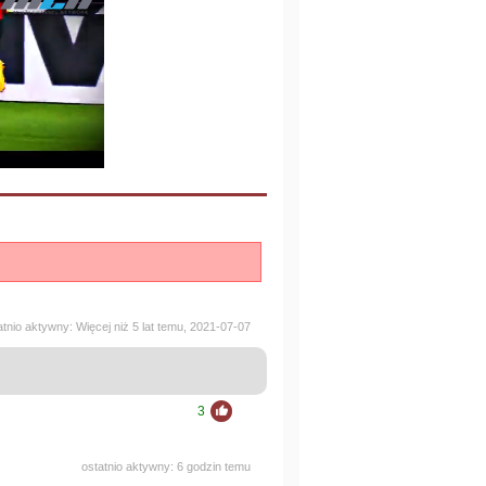
atnio aktywny: Więcej niż 5 lat temu, 2021-07-07
3
ostatnio aktywny: 6 godzin temu