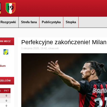
Rozgrywki
Strefa fana
Publicystyka
Stopka
Perfekcyjne zakończenie! Milan 
NI MECZ
1 sierpnia 2020, 19:42, cinassek
dium
RZELCÓW
i
PKT
0
0
0