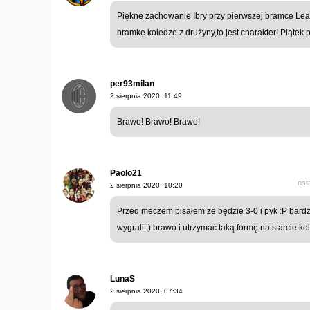
Piękne zachowanie Ibry przy pierwszej bramce Leao
bramkę koledze z drużyny,to jest charakter! Piątek 
per93milan
2 sierpnia 2020, 11:49
Brawo! Brawo! Brawo!
Paolo21
ost
2 sierpnia 2020, 10:20
Przed meczem pisałem że będzie 3-0 i pyk :P bardz
wygrali ;) brawo i utrzymać taką formę na starcie k
LunaS
2 sierpnia 2020, 07:34