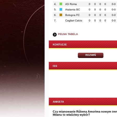
4.
AS Roma
0
0
0
0
0-0
5.
Atalanta BC
0
0
0
0
0-0
6.
Bologna FC
0
0
0
0
0-0
7.
Cagliari Calcio
0
0
0
0
0-0
PEŁNA TABELA
KONTUZJE
ROZWIŃ
ISS
ANKIETA
Czy mianowanie Rúbena Amorima nowym tre
Milanu to właściwy wybór?