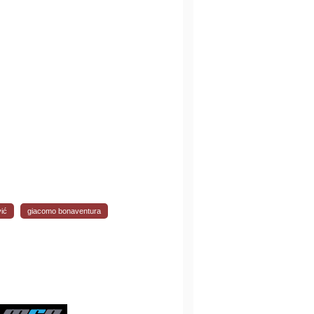
vić
giacomo bonaventura