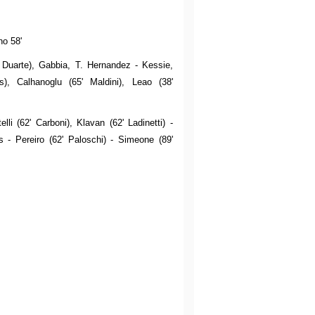
no 58'
' Duarte), Gabbia, T. Hernandez - Kessie,
s), Calhanoglu (65' Maldini), Leao (38'
lli (62' Carboni), Klavan (62' Ladinetti) -
is - Pereiro (62' Paloschi) - Simeone (89'