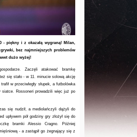
0 - piękny i z okazałą wygraną! Milan,
zgrywki, bez najmniejszych problemów
nawet dużo wyżej!
gospodarze. Zaczęli atakować bramkę
eż się stało - w 11. minucie solową akcję
trafił w przeciwległy słupek, a futbolówka
siatce. Rossoneri prowadzili więc już po
as się nudził, a mediolańczyli dążyli do
zed upływem pół godziny gry złożył się do
zeczkę bramki Alessio Cragno. Później
mięśniową - a zastąpił go żegnający się z