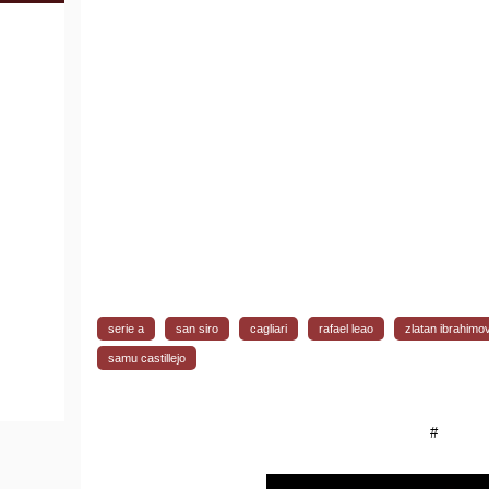
serie a
san siro
cagliari
rafael leao
zlatan ibrahimo
samu castillejo
#