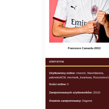
Francesco Camarda 2031!
STATYSTYKI
Użytkownicy online:
chareck, Maximilanista,
palonettoACM, mechanik_kwantowy, Rossosince
Gości online:
5
Zarejestrowanych użytkowników:
20110
Ostatnio zarejestrowany:
Dagome