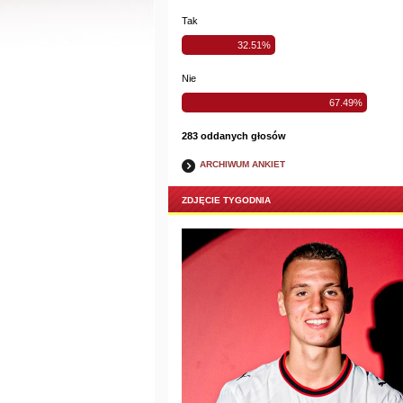
Tak
32.51%
Nie
67.49%
283 oddanych głosów
ARCHIWUM ANKIET
ZDJĘCIE TYGODNIA